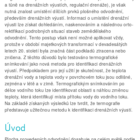
a tůně na drenážních výustích, regulační drenáže), je však
nutná znalost umístění dílčích prvků plošného odvodnění,
především drenážních výustí. Informaci o umístění drenážní
výusti lze získat dohledáním, naskenováním a následnou orto-
rektifikací podrobných situací staveb zemědělského
odvodnění. Tento postup však není možné aplikovat vždy,
protože v období majetkových transformací v devadesátých
letech 20. století byla značná část podkladů ztracena nebo
zničena. Z těchto důvodů bylo testováno termografické
snímkování jako nová metoda pro identifikaci drenážních
výustí. Předpokladem pro její užití je skutečnost, že teplota
drenážní vody a teplota vody v povrchovém toku jsou odlišné,
zejména v létě a v zimě. Termografickým snímkováním po
délce vodního toku lze identifikovat oblasti s náhlou změnou
teploty, která identifikují místa přítoku vody do vodního toku.
Na základě získaných výsledků lze tvrdit, že termografie
představuje užitečnou metodu k identifikaci drenážních výustí.
Úvod
Plocha provedených odvodnění dosahuje na celém světě podle