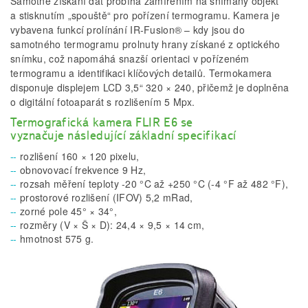
Samotné získání dat probíhá zamířením na snímaný objekt
a stisknutím „spouště“ pro pořízení termogramu. Kamera je
vybavena funkcí prolínání IR-Fusion® – kdy jsou do
samotného termogramu prolnuty hrany získané z optického
snímku, což napomáhá snazší orientaci v pořízeném
termogramu a identifikaci klíčových detailů. Termokamera
disponuje displejem LCD 3,5“ 320 × 240, přičemž je doplněna
o digitální fotoaparát s rozlišením 5 Mpx.
Termografická kamera FLIR E6 se
vyznačuje následující základní specifikací
rozlišení 160 × 120 pixelu,
obnovovací frekvence 9 Hz,
rozsah měření teploty -20 °C až +250 °C (-4 °F až 482 °F),
prostorové rozlišení (IFOV) 5,2 mRad,
zorné pole 45° × 34°,
rozměry (V × Š × D): 24,4 × 9,5 × 14 cm,
hmotnost 575 g.