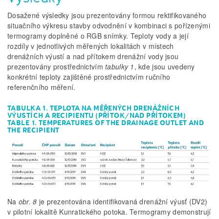
Dosažené výsledky jsou prezentovány formou rektifikovaného
situačního výkresu stavby odvodnění v kombinaci s pořízenými
termogramy doplněné o RGB snímky. Teploty vody a její
rozdíly v jednotlivých měřených lokalitách v místech
drenážních výustí a nad přítokem drenážní vody jsou
prezentovány prostřednictvím
tabulky 1
, kde jsou uvedeny
konkrétní teploty zajištěné prostřednictvím ručního
referenčního měření.
TABULKA 1. TEPLOTA NA MĚŘENÝCH DRENÁŽNÍCH
VÝUSTÍCH A RECIPIENTU (PŘÍTOK/NAD PŘÍTOKEM)
TABLE 1. TEMPERATURES OF THE DRAINAGE OUTLET AND
THE RECIPIENT
Na
obr. 8
je prezentována identifikovaná drenážní výusť (DV2)
v pilotní lokalitě Kunratického potoka. Termogramy demonstrují