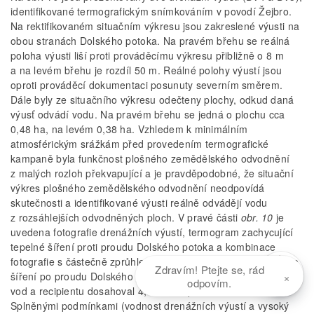
identifikované termografickým snímkováním v povodí Žejbro.
Na rektifikovaném situačním výkresu jsou zakreslené výusti na
obou stranách Dolského potoka. Na pravém břehu se reálná
poloha výusti liší proti prováděcímu výkresu přibližně o 8 m
a na levém břehu je rozdíl 50 m. Reálné polohy výustí jsou
oproti prováděcí dokumentaci posunuty severním směrem.
Dále byly ze situačního výkresu odečteny plochy, odkud daná
výusť odvádí vodu. Na pravém břehu se jedná o plochu cca
0,48 ha, na levém 0,38 ha. Vzhledem k minimálním
atmosférickým srážkám před provedením termografické
kampaně byla funkčnost plošného zemědělského odvodnění
z malých rozloh překvapující a je pravděpodobné, že situační
výkres plošného zemědělského odvodnění neodpovídá
skutečnosti a identifikované výusti reálně odvádějí vodu
z rozsáhlejších odvodněných ploch. V pravé části
obr. 10
je
uvedena fotografie drenážních výustí, termogram zachycující
tepelné šíření proti proudu Dolského potoka a kombinace
fotografie s částečně zprůhledněným termogramem tepelného
Zdravím! Ptejte se, rád
×
šíření po proudu Dolského potoka. Teplotní rozdíl drenážních
odpovím.
vod a recipientu dosahoval 4,8 °C, respektive 6,1 °C.
Splněnými podmínkami (vodnost drenážních výustí a vysoký