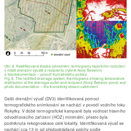
Obr. 8. Rektifikovaná stavba odvodnění, termogramy teplotního rozložení
v místě drenážní výustě a recipientu (rybník Nový Šeberov)
a fotodokumentace – povodí Kunratického potoka
Fig. 8. The rectified drainage system, thermograms showing temperature
distribution at the drainage outlet and recipient (Nový Šeberov pond) and
photo documentation – the Kunratický stream catchment
Další drenážní výusť (DV3) identifikovaná pomocí
termografického snímkování se nachází v povodí vodního toku
Rokytky. V době termografické kampaně byla vodnost hlavního
odvodňovacího zařízení (HOZ) minimální, přesto byla
podniknuta rekognoskace celé lokality. Identifikovaná výusť se
nachází cca 13 m od předpokládané polohy podle