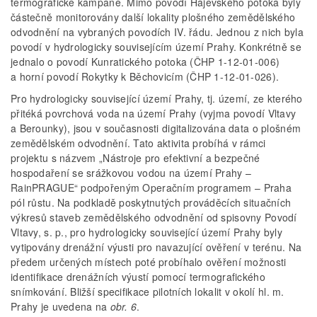
termografické kampaně. Mimo povodí Hájevského potoka byly
částečně monitorovány další lokality plošného zemědělského
odvodnění na vybraných povodích IV. řádu. Jednou z nich byla
povodí v hydrologicky souvisejícím území Prahy. Konkrétně se
jednalo o povodí Kunratického potoka (ČHP 1-12-01-006)
a horní povodí Rokytky k Běchovicím (ČHP 1-12-01-026).
Pro hydrologicky související území Prahy, tj. území, ze kterého
přitéká povrchová voda na území Prahy (vyjma povodí Vltavy
a Berounky), jsou v současnosti digitalizována data o plošném
zemědělském odvodnění. Tato aktivita probíhá v rámci
projektu s názvem „Nástroje pro efektivní a bezpečné
hospodaření se srážkovou vodou na území Prahy –
RainPRAGUE“ podpořeným Operačním programem – Praha
pól růstu. Na podkladě poskytnutých prováděcích situačních
výkresů staveb zemědělského odvodnění od spisovny Povodí
Vltavy, s. p., pro hydrologicky související území Prahy byly
vytipovány drenážní výusti pro navazující ověření v terénu. Na
předem určených místech poté probíhalo ověření možnosti
identifikace drenážních výustí pomocí termografického
snímkování. Bližší specifikace pilotních lokalit v okolí hl. m.
Prahy je uvedena na
obr. 6
.