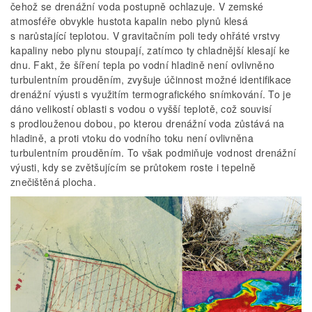
čehož se drenážní voda postupně ochlazuje. V zemské
atmosféře obvykle hustota kapalin nebo plynů klesá
s narůstající teplotou. V gravitačním poli tedy ohřáté vrstvy
kapaliny nebo plynu stoupají, zatímco ty chladnější klesají ke
dnu. Fakt, že šíření tepla po vodní hladině není ovlivněno
turbulentním prouděním, zvyšuje účinnost možné identifikace
drenážní výusti s využitím termografického snímkování. To je
dáno velikostí oblasti s vodou o vyšší teplotě, což souvisí
s prodlouženou dobou, po kterou drenážní voda zůstává na
hladině, a proti vtoku do vodního toku není ovlivněna
turbulentním prouděním. To však podmiňuje vodnost drenážní
výusti, kdy se zvětšujícím se průtokem roste i tepelně
znečištěná plocha.