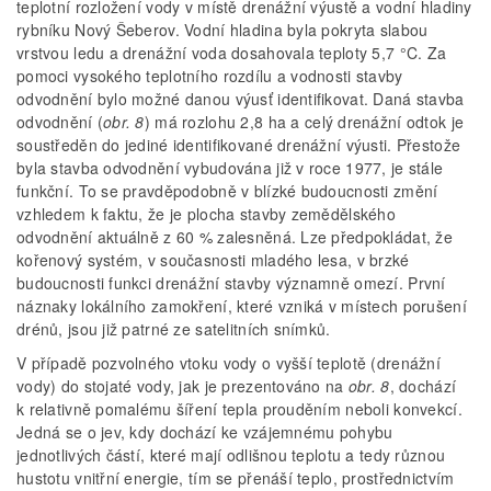
teplotní rozložení vody v místě drenážní výustě a vodní hladiny
rybníku Nový Šeberov. Vodní hladina byla pokryta slabou
vrstvou ledu a drenážní voda dosahovala teploty 5,7 °C. Za
pomoci vysokého teplotního rozdílu a vodnosti stavby
odvodnění bylo možné danou výusť identifikovat. Daná stavba
odvodnění (
obr. 8
) má rozlohu 2,8 ha a celý drenážní odtok je
soustředěn do jediné identifikované drenážní výusti. Přestože
byla stavba odvodnění vybudována již v roce 1977, je stále
funkční. To se pravděpodobně v blízké budoucnosti změní
vzhledem k faktu, že je plocha stavby zemědělského
odvodnění aktuálně z 60 % zalesněná. Lze předpokládat, že
kořenový systém, v současnosti mladého lesa, v brzké
budoucnosti funkci drenážní stavby významně omezí. První
náznaky lokálního zamokření, které vzniká v místech porušení
drénů, jsou již patrné ze satelitních snímků.
V případě pozvolného vtoku vody o vyšší teplotě (drenážní
vody) do stojaté vody, jak je prezentováno na
obr. 8
, dochází
k relativně pomalému šíření tepla prouděním neboli konvekcí.
Jedná se o jev, kdy dochází ke vzájemnému pohybu
jednotlivých částí, které mají odlišnou teplotu a tedy různou
hustotu vnitřní energie, tím se přenáší teplo, prostřednictvím