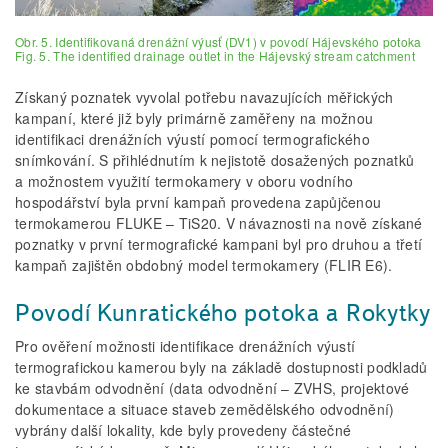
Obr. 5. Identifikovaná drenážní výusť (DV1) v povodí Hájevského potoka
Fig. 5. The identified drainage outlet in the Hájevský stream catchment
Získaný poznatek vyvolal potřebu navazujících měřických
kampaní, které již byly primárně zaměřeny na možnou
identifikaci drenážních výustí pomocí termografického
snímkování. S přihlédnutím k nejistotě dosažených poznatků
a možnostem využití termokamery v oboru vodního
hospodářství byla první kampaň provedena zapůjčenou
termokamerou FLUKE – TiS20. V návaznosti na nově získané
poznatky v první termografické kampani byl pro druhou a třetí
kampaň zajištěn obdobný model termokamery (FLIR E6).
Povodí Kunratického potoka a Rokytky
Pro ověření možnosti identifikace drenážních výustí
termografickou kamerou byly na základě dostupnosti podkladů
ke stavbám odvodnění (data odvodnění – ZVHS, projektové
dokumentace a situace staveb zemědělského odvodnění)
vybrány další lokality, kde byly provedeny částečné