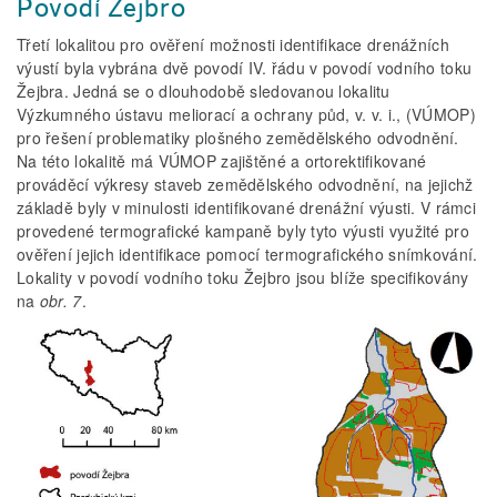
Povodí Žejbro
Třetí lokalitou pro ověření možnosti identifikace drenážních
výustí byla vybrána dvě povodí IV. řádu v povodí vodního toku
Žejbra. Jedná se o dlouhodobě sledovanou lokalitu
Výzkumného ústavu meliorací a ochrany půd, v. v. i., (VÚMOP)
pro řešení problematiky plošného zemědělského odvodnění.
Na této lokalitě má VÚMOP zajištěné a ortorektifikované
prováděcí výkresy staveb zemědělského odvodnění, na jejichž
základě byly v minulosti identifikované drenážní výusti. V rámci
provedené termografické kampaně byly tyto výusti využité pro
ověření jejich identifikace pomocí termografického snímkování.
Lokality v povodí vodního toku Žejbro jsou blíže specifikovány
na
obr. 7
.