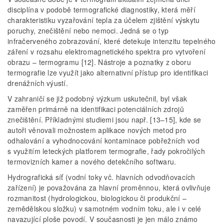
disciplína v podobě termografické diagnostiky, která měří
charakteristiku vyzařování tepla za účelem zjištění výskytu
poruchy, znečištění nebo nemoci. Jedná se o typ
infračerveného zobrazování, které detekuje intenzitu tepelného
záření v rozsahu elektromagnetického spektra pro vytvoření
obrazu – termogramu [12]. Nástroje a poznatky z oboru
termografie lze využít jako alternativní přístup pro identifikaci
drenážních výustí.
V zahraničí se již podobný výzkum uskutečnil, byl však
zaměřen primárně na identifikaci potenciálních zdrojů
znečištění. Příkladnými studiemi jsou např. [13–15], kde se
autoři věnovali možnostem aplikace nových metod pro
odhalování a vyhodnocování kontaminace pobřežních vod
s využitím leteckých platforem termografie, řady pokročilých
termovizních kamer a nového detekčního softwaru.
Hydrografická síť (vodní toky vč. hlavních odvodňovacích
zařízení) je považována za hlavní proměnnou, která ovlivňuje
rozmanitost (hydrologickou, biologickou či produkční –
zemědělskou složku) v samotném vodním toku, ale i v celé
navazující ploše povodí. V současnosti je jen málo známo