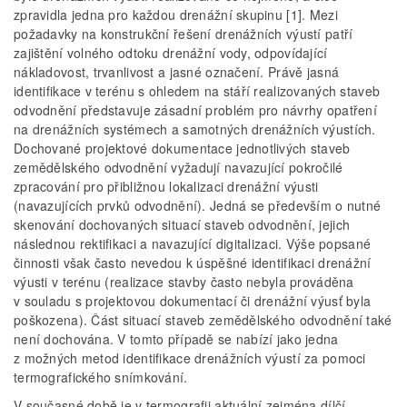
zpravidla jedna pro každou drenážní skupinu [1]. Mezi
požadavky na konstrukční řešení drenážních výustí patří
zajištění volného odtoku drenážní vody, odpovídající
nákladovost, trvanlivost a jasné označení. Právě jasná
identifikace v terénu s ohledem na stáří realizovaných staveb
odvodnění představuje zásadní problém pro návrhy opatření
na drenážních systémech a samotných drenážních výustích.
Dochované projektové dokumentace jednotlivých staveb
zemědělského odvodnění vyžadují navazující pokročilé
zpracování pro přibližnou lokalizaci drenážní výusti
(navazujících prvků odvodnění). Jedná se především o nutné
skenování dochovaných situací staveb odvodnění, jejich
následnou rektifikaci a navazující digitalizaci. Výše popsané
činnosti však často nevedou k úspěšné identifikaci drenážní
výusti v terénu (realizace stavby často nebyla prováděna
v souladu s projektovou dokumentací či drenážní výusť byla
poškozena). Část situací staveb zemědělského odvodnění také
není dochována. V tomto případě se nabízí jako jedna
z možných metod identifikace drenážních výustí za pomoci
termografického snímkování.
V současné době je v termografii aktuální zejména dílčí