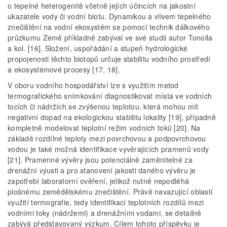
o tepelné heterogenitě včetně jejích účincích na jakostní
ukazatele vody či vodní biotu. Dynamikou a vlivem tepelného
znečištění na vodní ekosystém se pomocí technik dálkového
průzkumu Země příkladně zabýval ve své studii autor Tonolla
a kol. [16]. Složení, uspořádání a stupeň hydrologické
propojenosti těchto biotopů určuje stabilitu vodního prostředí
a ekosystémové procesy [17, 18].
V oboru vodního hospodářství lze s využitím metod
termografického snímkování diagnostikovat místa ve vodních
tocích či nádržích se zvýšenou teplotou, která mohou mít
negativní dopad na ekologickou stabilitu lokality [19], případně
kompletně modelovat teplotní režim vodních toků [20]. Na
základě rozdílné teploty mezi povrchovou a podpovrchovou
vodou je také možná identifikace vyvěrajících pramenů vody
[21]. Pramenné vývěry jsou potenciálně zaměnitelné za
drenážní výusti a pro stanovení jakosti daného vývěru je
zapotřebí laboratorní ověření, jelikož nutně nepodléhá
plošnému zemědělskému znečištění. Právě navazující oblastí
využití termografie, tedy identifikací teplotních rozdílů mezi
vodními toky (nádržemi) a drenážními vodami, se detailně
zabývá představovaný výzkum. Cílem tohoto příspěvku je