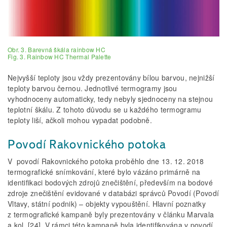
Obr. 3. Barevná škála rainbow HC
Fig. 3. Rainbow HC Thermal Palette
Nejvyšší teploty jsou vždy prezentovány bílou barvou, nejnižší
teploty barvou černou. Jednotlivé termogramy jsou
vyhodnoceny automaticky, tedy nebyly sjednoceny na stejnou
teplotní škálu. Z tohoto důvodu se u každého termogramu
teploty liší, ačkoli mohou vypadat podobně.
Povodí Rakovnického potoka
V povodí Rakovnického potoka proběhlo dne 13. 12. 2018
termografické snímkování, které bylo vázáno primárně na
identifikaci bodových zdrojů znečištění, především na bodové
zdroje znečištění evidované v databázi správců Povodí (Povodí
Vltavy, státní podnik) – objekty vypouštění. Hlavní poznatky
z termografické kampaně byly prezentovány v článku Marvala
a kol. [24]. V rámci této kampaně byla identifikována v povodí