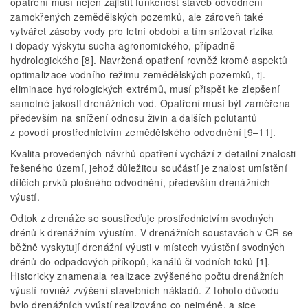
opatření musí nejen zajistit funkčnost staveb odvodnění
zamokřených zemědělských pozemků, ale zároveň také
vytvářet zásoby vody pro letní období a tím snižovat rizika
i dopady výskytu sucha agronomického, případně
hydrologického [8]. Navržená opatření rovněž kromě aspektů
optimalizace vodního režimu zemědělských pozemků, tj.
eliminace hydrologických extrémů, musí přispět ke zlepšení
samotné jakosti drenážních vod. Opatření musí být zaměřena
především na snížení odnosu živin a dalších polutantů
z povodí prostřednictvím zemědělského odvodnění [9–11].
Kvalita provedených návrhů opatření vychází z detailní znalosti
řešeného území, jehož důležitou součástí je znalost umístění
dílčích prvků plošného odvodnění, především drenážních
výustí.
Odtok z drenáže se soustřeďuje prostřednictvím svodných
drénů k drenážním výustím. V drenážních soustavách v ČR se
běžně vyskytují drenážní výusti v místech vyústění svodných
drénů do odpadových příkopů, kanálů či vodních toků [1].
Historicky znamenala realizace zvýšeného počtu drenážních
výustí rovněž zvýšení stavebních nákladů. Z tohoto důvodu
bylo drenážních vyústí realizováno co nejméně, a sice