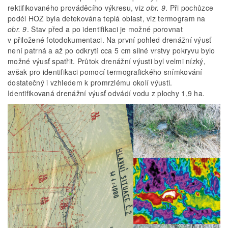
rektifikovaného prováděcího výkresu, viz
obr. 9
. Při pochůzce
podél HOZ byla detekována teplá oblast, viz termogram na
obr. 9
. Stav před a po identifikaci je možné porovnat
v přiložené fotodokumentaci. Na první pohled drenážní výusť
není patrná a až po odkrytí cca 5 cm silné vrstvy pokryvu bylo
možné výusť spatřit. Průtok drenážní výusti byl velmi nízký,
avšak pro identifikaci pomocí termografického snímkování
dostatečný i vzhledem k promrzlému okolí výusti.
Identifikovaná drenážní výusť odvádí vodu z plochy 1,9 ha.