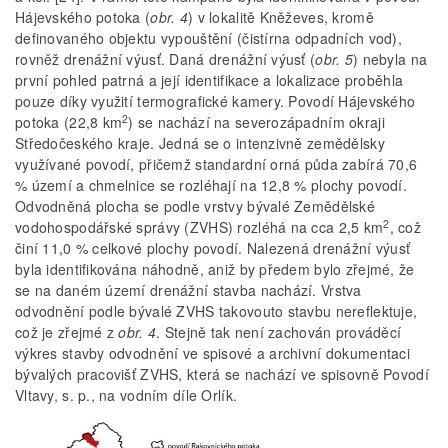
Hájevského potoka (
obr. 4
) v lokalitě Kněževes, kromě
definovaného objektu vypouštění (čistírna odpadních vod),
rovněž drenážní výusť. Daná drenážní výusť (
obr. 5
) nebyla na
první pohled patrná a její identifikace a lokalizace proběhla
pouze díky využití termografické kamery. Povodí Hájevského
2
potoka (22,8 km
) se nachází na severozápadním okraji
Středočeského kraje. Jedná se o intenzivně zemědělsky
využívané povodí, přičemž standardní orná půda zabírá 70,6
% území a chmelnice se rozléhají na 12,8 % plochy povodí.
Odvodněná plocha se podle vrstvy bývalé Zemědělské
2
vodohospodářské správy (ZVHS) rozléhá na cca 2,5 km
, což
činí 11,0 % celkové plochy povodí. Nalezená drenážní výusť
byla identifikována náhodně, aniž by předem bylo zřejmé, že
se na daném území drenážní stavba nachází. Vrstva
odvodnění podle bývalé ZVHS takovouto stavbu nereflektuje,
což je zřejmé z
obr. 4
. Stejně tak není zachován prováděcí
výkres stavby odvodnění ve spisové a archivní dokumentaci
bývalých pracovišť ZVHS, která se nachází ve spisovně Povodí
Vltavy, s. p., na vodním díle Orlík.