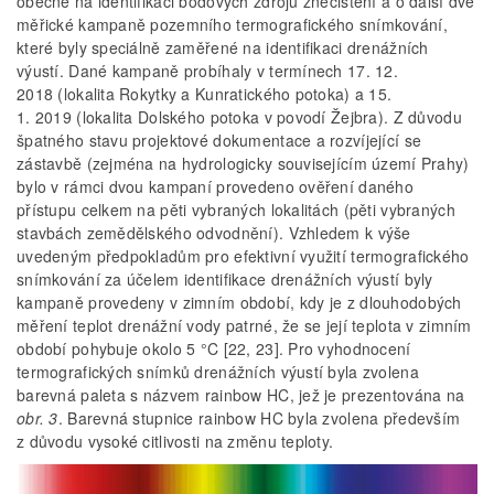
obecně na identifikaci bodových zdrojů znečištění a o další dvě
měřické kampaně pozemního termografického snímkování,
které byly speciálně zaměřené na identifikaci drenážních
výustí. Dané kampaně probíhaly v termínech 17. 12.
2018 (lokalita Rokytky a Kunratického potoka) a 15.
1. 2019 (lokalita Dolského potoka v povodí Žejbra). Z důvodu
špatného stavu projektové dokumentace a rozvíjející se
zástavbě (zejména na hydrologicky souvisejícím území Prahy)
bylo v rámci dvou kampaní provedeno ověření daného
přístupu celkem na pěti vybraných lokalitách (pěti vybraných
stavbách zemědělského odvodnění). Vzhledem k výše
uvedeným předpokladům pro efektivní využití termografického
snímkování za účelem identifikace drenážních výustí byly
kampaně provedeny v zimním období, kdy je z dlouhodobých
měření teplot drenážní vody patrné, že se její teplota v zimním
období pohybuje okolo 5 °C [22, 23]. Pro vyhodnocení
termografických snímků drenážních výustí byla zvolena
barevná paleta s názvem rainbow HC, jež je prezentována na
obr. 3
. Barevná stupnice rainbow HC byla zvolena především
z důvodu vysoké citlivosti na změnu teploty.