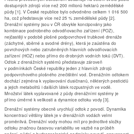
dostupných zdrojů více než 200 milionů hektarů zemědělské
půdy [1]. V České republice bylo odvodněno celkem 1 016 500
ha, což představuje více než 25 % zemědělské půdy [2].
Drenážní systémy jsou v ČR obvykle koncipovány jako
kombinace podrobného odvodňovacího zařízení (POZ),
nejčastěji v podobě plošné podpovrchové trubkové drenáže
(záchytné, sběrné a svodné drény), která je zaústěna do
povrchových nebo zatrubněných hlavních odvodňovacích
zařízení (HOZ) nebo přímo do drobných vodních toků (DVT).
Odtok z drenážních systémů představuje zároveň
v podmínkách České republiky jeden z hlavních zdrojů
podpovrchového plošného znečištění vod. Drenážním odtokem
dochází zejména k vyplavování dusičnanů, některých pesticidů
a jejich metabolitů i dalších látek rozpustných ve vodě.
Množství látek vyplavované z půdy drenážními systémy je
přímo úměrné k velikosti a dynamice odtoku vody [3].
Drenážní systémy obecně urychlují odtok z povodí. Dynamika
koncentrací většiny látek je v drenážních vodách velmi
proměnlivá. Drenážní vody mohou mít pro jednotlivé složky
odtoku značnou časovou variabilitu ve vazbě na průběh