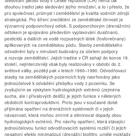
Sledování jakosti vody v České republice (ČR) nemá tak
dlouhou tradici jako sledování jejího množství, a to i přesto, že
pro společnost, průmysl i zemědělství je kvalita vodních zdrojů
strategická. Pro šíření znečištění ze zemědělské činnosti je
významný podpovrchový odtok. S podpovrchovým (drenážním)
odtokem je spojováno především vyplavování dusičnanů,
pesticidů a dalších ve vodě rozpustných látek (fosforečnany)
aplikovaných na zemědělskou půdu. Stavby zemědělského
odvodnění byly v minulosti budovány za účelem podpory
a rozvoje zemědělství. Jejich tradice v ČR sahají do konce 19.
století, nejintenzivněji však byly realizovány v období do 2.
světové války, později pak v letech 1960–1990. Odvodňovací
stavby na zemědělských pozemcích byly navrhovány jako
jednoúčelové k odvádění přebytku vody z pozemku. Se
zvyšujícím se výskytem hydrologických extrémů (zejména
sucha, ale i přívalových dešťů) je jejich funkce v některých
obdobích kontraproduktivní. Proto jsou v současné době
přijímána opatření na drenážních systémech či v jejich
návaznosti, která mohou zmírnit a eliminovat dopady obou
hydrologických extrémů. Pro návrhy opatření, která stávající
jednoúčelovou funkci odvodňovacích systémů rozšíří či jejich
negativní efekty minimalizují (drenážní biofiltry, umělé mokřady