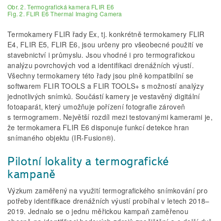
Obr. 2. Termografická kamera FLIR E6
Fig. 2. FLIR E6 Thermal Imaging Camera
Termokamery FLIR řady Ex, tj. konkrétně termokamery FLIR
E4, FLIR E5, FLIR E6, jsou určeny pro všeobecné použití ve
stavebnictví i průmyslu. Jsou vhodné i pro termografickou
analýzu povrchových vod a identifikaci drenážních výustí.
Všechny termokamery této řady jsou plně kompatibilní se
softwarem FLIR TOOLS a FLIR TOOLS+ s možností analýzy
jednotlivých snímků. Součástí kamery je vestavěný digitální
fotoaparát, který umožňuje pořízení fotografie zároveň
s termogramem. Největší rozdíl mezi testovanými kamerami je,
že termokamera FLIR E6 disponuje funkcí detekce hran
snímaného objektu (IR-Fusion®).
Pilotní lokality a termografické
kampaně
Výzkum zaměřený na využití termografického snímkování pro
potřeby identifikace drenážních výustí probíhal v letech 2018–
2019. Jednalo se o jednu měřickou kampaň zaměřenou