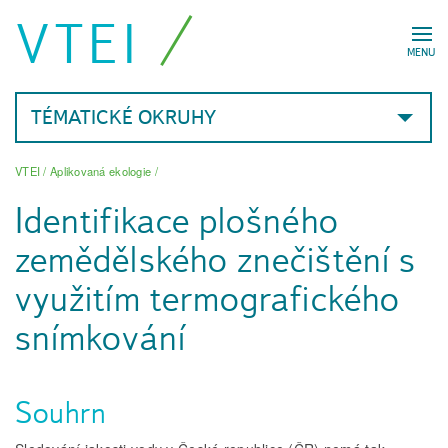
VTEI
MENU
TÉMATICKÉ OKRUHY
VTEI
/
Aplikovaná ekologie
/
Identifikace plošného
zemědělského znečištění s
využitím termografického
snímkování
Souhrn