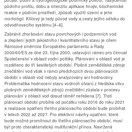
počasí, půdní a hydrogeologické podmínky povodí, nasycenost
půdního profilu, dobu a intenzitu aplikace hnojiv, biochemické
reakce v půdním prostředí, způsob využití území a jeho
morfologii. Klíčový je tedy původ vody a cesty jejího odtoku do
odvodňovacího systému [4–6].
Zabránit zhoršování stavu povrchových i podzemních vod
a zlepšení jejich jakostního i kvantitativního stavu je cílem
Rámcové směrnice Evropského parlamentu a Rady
2000/60/ES ze dne 23. října 2000, ustavující rámec pro činnost
Společenství v oblasti vodní politiky. Plánování v oblasti vod je
rozděleno do tří šestiletých období. Plošné zemědělské zdroje
znečištění vod však v rámci předchozích dvou plánovacích
období v oblasti vod nebyly analyzovány ani hodnoceny.
Problematika hodnocení stavu vodních útvarů z hlediska vlivu
plošných zemědělských zdrojů znečištění zůstala v procesu
plánování v oblasti vod dosud téměř neřešena [7]. Třetí
plánovací období probíhá od počátku roku 2016 do roku 2021
a realizace opatření třetího plánovacího období bude probíhat
v letech 2022 až 2027. Pro efektivní návrhy opatření, které
bude možné promítnout do třetího plánovacího období, musí
být proto charakteristický multifunkční přínos. Navržená