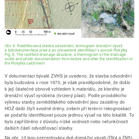
Obr. 9. Rektifikovaná stavba odvodnění, termogram drenážní výusti
a fotodokumentace před a po provedené identifikaci v povodí Rokytky
Fig. 9. The rectified drainage structure, a thermogram of the drainage
outlet and photo documentation from before and after the identification in
the Rokytka catchment
V dokumentaci bývalé ZVHS je uvedeno, že stavba odvodnění
byla budována v roce 1970, je však pravděpodobné, že došlo
k její částečné obnově vzhledem k materiálu, ze kterého je
drenážní výusť vyrobena (tvrzený plast). Podle prováděcího
výkresu stavby zemědělského odvodnění jsou zaústěny do
HOZ další čtyři svodné drény, ovšem při terénní rekognoskaci
se podařilo identifikovat pouze jedinou výusť na této lokalitě. To
bylo zapříčiněno z důvodu nízké vodnosti nebo nefunkčnosti
dalších částí odvodňovací stavby.
Na
obr. 10
jsou prezentovány dvě drenážní výusti (DV4 a DV5),