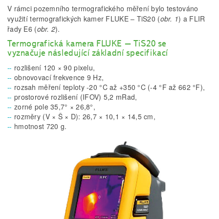
V rámci pozemního termografického měření bylo testováno
využití termografických kamer FLUKE – TiS20 (
obr. 1
) a FLIR
řady E6 (
obr. 2
).
Termografická kamera FLUKE – TiS20 se
vyznačuje následující základní specifikací
rozlišení 120 × 90 pixelu,
obnovovací frekvence 9 Hz,
rozsah měření teploty -20 °C až +350 °C (-4 °F až 662 °F),
prostorové rozlišení (IFOV) 5,2 mRad,
zorné pole 35,7° × 26,8°,
rozměry (V × Š × D): 26,7 × 10,1 × 14,5 cm,
hmotnost 720 g.