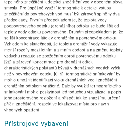
tepelného znečištění k detekci znečištění vod v obecném slova
smyslu. Pro úspěšné využití termografie k detekci vstupu
znečištění do povrchových vod musí být zároveň splněny dva
předpoklady. Prvním předpokladem je, že teplota vody
podpovrchového odtoku (drenážního) odtoku se bude lišit od
teploty vody odtoku povrchového. Druhým předpokladem je, že
se liší koncentrace látek v drenážním a povrchovém odtoku.
Vzhledem ke skutečnosti, že teplota drenážní vody vykazuje
menší rozdíly mezi letním a zimním období a na změnu teploty
vzduchu reaguje se zpožděním oproti povrchovému odtoku
[22] a zároveň koncentrace pro drenážní odtok
charakteristických polutantů bývají v drenážních vodách vyšší
než v povrchovém odtoku [6, 9], termografické snímkování by
mohlo umožnit identifikaci vtoku drenážních vod i znečištění
drenážním odtokem vnášené. Dále by využití termografického
snímkování mohlo poskytnout jednoduchou vizualizaci a popis
jeho prostorového rozložení a přispět tak ke snazšímu určení
příčin znečištění, respektive lokalizovat místa pro návrh
vhodných opatření.
Přístrojové vybavení