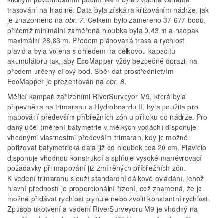
trasování na hladině. Data byla získána křižováním nádrže, jak
je znázorněno na
obr. 7
. Celkem bylo zaměřeno 37 677 bodů,
přičemž minimální zaměřená hloubka byla 0,43 m a naopak
maximální 28,83 m. Předem plánovaná trasa a rychlost
plavidla byla volena s ohledem na celkovou kapacitu
akumulátoru tak, aby EcoMapper vždy bezpečně dorazil na
předem určený cílový bod. Sběr dat prostřednictvím
EcoMapper je prezentován na
obr. 8
.
Měřicí kampaň zařízeními RiverSurveyor M9, která byla
připevněna na trimaranu a Hydroboardu II, byla použita pro
mapování především příbřežních zón u přítoku do nádrže. Pro
daný účel (měření batymetrie v mělkých vodách) disponuje
vhodnými vlastnostmi především trimaran, kdy je možné
pořizovat batymetrická data již od hloubek cca 20 cm. Plavidlo
disponuje vhodnou konstrukcí a splňuje vysoké manévrovací
požadavky při mapování již zmíněných příbřežních zón.
K vedení trimaranu slouží standardní dálkové ovládání, jehož
hlavní předností je proporcionální řízení, což znamená, že je
možné přidávat rychlost plynule nebo zvolit konstantní rychlost.
Způsob ukotvení a vedení RiverSurveyoru M9 je vhodný na