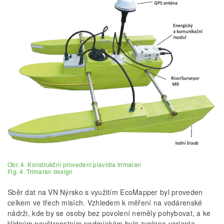
Obr. 4. Konstrukční provedení plavidla trimaran
Fig. 4. Trimaran design
Sběr dat na VN Nýrsko s využitím EcoMapper byl proveden
celkem ve třech misích. Vzhledem k měření na vodárenské
nádrži, kde by se osoby bez povolení neměly pohybovat, a ke
klidným povětrnostním podmínkám byla zvolena varianta