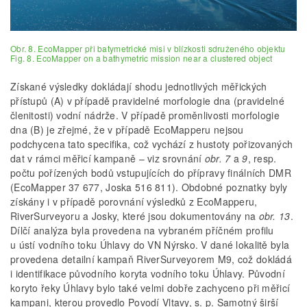
Obr. 8. EcoMapper při batymetrické misi v blízkosti sdruženého objektu
Fig. 8. EcoMapper on a bathymetric mission near a clustered object
Získané výsledky dokládají shodu jednotlivých měřických
přístupů (A) v případě pravidelné morfologie dna (pravidelné
členitosti) vodní nádrže. V případě proměnlivosti morfologie
dna (B) je zřejmé, že v případě EcoMapperu nejsou
podchycena tato specifika, což vychází z hustoty pořizovaných
dat v rámci měřicí kampaně – viz srovnání
obr. 7
a
9
, resp.
počtu pořízených bodů vstupujících do přípravy finálních DMR
(EcoMapper 37 677, Joska 516 811). Obdobné poznatky byly
získány i v případě porovnání výsledků z EcoMapperu,
RiverSurveyoru a Josky, které jsou dokumentovány na
obr. 13
.
Dílčí analýza byla provedena na vybraném příčném profilu
u ústí vodního toku Úhlavy do VN Nýrsko. V dané lokalitě byla
provedena detailní kampaň RiverSurveyorem M9, což dokládá
i identifikace původního koryta vodního toku Úhlavy. Původní
koryto řeky Úhlavy bylo také velmi dobře zachyceno při měřicí
kampani, kterou provedlo Povodí Vltavy, s. p. Samotný širší