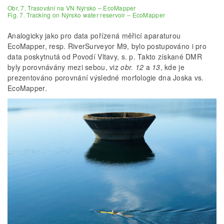
Obr. 7. Trasování na VN Nýrsko – EcoMapper
Fig. 7. Tracking on Nýrsko water reservoir – EcoMapper
Analogicky jako pro data pořízená měřicí aparaturou
EcoMapper, resp. RiverSurveyor M9, bylo postupováno i pro
data poskytnutá od Povodí Vltavy, s. p. Takto získané DMR
byly porovnávány mezi sebou, viz
obr. 12
a
13
, kde je
prezentováno porovnání výsledné morfologie dna Joska vs.
EcoMapper.