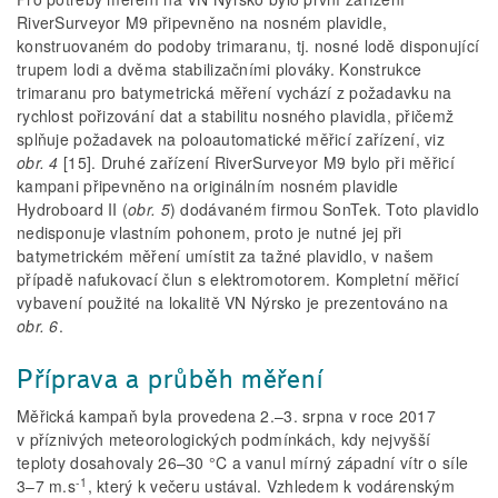
RiverSurveyor M9 připevněno na nosném plavidle,
konstruovaném do podoby trimaranu, tj. nosné lodě disponující
trupem lodi a dvěma stabilizačními plováky. Konstrukce
trimaranu pro batymetrická měření vychází z požadavku na
rychlost pořizování dat a stabilitu nosného plavidla, přičemž
splňuje požadavek na poloautomatické měřicí zařízení, viz
obr. 4
[15]. Druhé zařízení RiverSurveyor M9 bylo při měřicí
kampani připevněno na originálním nosném plavidle
Hydroboard II (
obr.
5
) dodávaném firmou SonTek. Toto plavidlo
nedisponuje vlastním pohonem, proto je nutné jej při
batymetrickém měření umístit za tažné plavidlo, v našem
případě nafukovací člun s elektromotorem. Kompletní měřicí
vybavení použité na lokalitě VN Nýrsko je prezentováno na
obr. 6
.
Příprava a průběh měření
Měřická kampaň byla provedena 2.–3. srpna v roce 2017
v příznivých meteorologických podmínkách, kdy nejvyšší
teploty dosahovaly 26–30 °C a vanul mírný západní vítr o síle
-1
3–7 m.s
, který k večeru ustával. Vzhledem k vodárenským