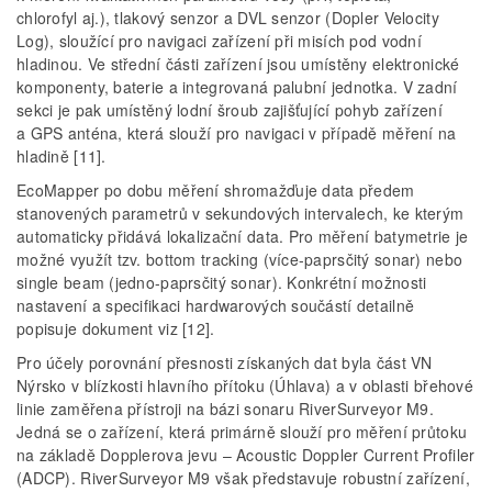
chlorofyl aj.), tlakový senzor a DVL senzor (Dopler Velocity
Log), sloužící pro navigaci zařízení při misích pod vodní
hladinou. Ve střední části zařízení jsou umístěny elektronické
komponenty, baterie a integrovaná palubní jednotka. V zadní
sekci je pak umístěný lodní šroub zajišťující pohyb zařízení
a GPS anténa, která slouží pro navigaci v případě měření na
hladině [11].
EcoMapper po dobu měření shromažďuje data předem
stanovených parametrů v sekundových intervalech, ke kterým
automaticky přidává lokalizační data. Pro měření batymetrie je
možné využít tzv. bottom tracking (více-paprsčitý sonar) nebo
single beam (jedno-paprsčitý sonar). Konkrétní možnosti
nastavení a specifikaci hardwarových součástí detailně
popisuje dokument viz [12].
Pro účely porovnání přesnosti získaných dat byla část VN
Nýrsko v blízkosti hlavního přítoku (Úhlava) a v oblasti břehové
linie zaměřena přístroji na bázi sonaru RiverSurveyor M9.
Jedná se o zařízení, která primárně slouží pro měření průtoku
na základě Dopplerova jevu – Acoustic Doppler Current Profiler
(ADCP). RiverSurveyor M9 však představuje robustní zařízení,