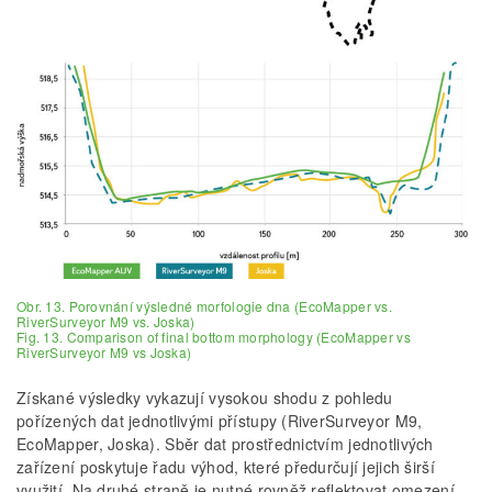
Obr. 13. Porovnání výsledné morfologie dna (EcoMapper vs.
RiverSurveyor M9 vs. Joska)
Fig. 13. Comparison of final bottom morphology (EcoMapper vs
RiverSurveyor M9 vs Joska)
Získané výsledky vykazují vysokou shodu z pohledu
pořízených dat jednotlivými přístupy (RiverSurveyor M9,
EcoMapper, Joska). Sběr dat prostřednictvím jednotlivých
zařízení poskytuje řadu výhod, které předurčují jejich širší
využití. Na druhé straně je nutné rovněž reflektovat omezení,