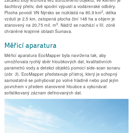
šachtový přeliv, dvě spodní výpusti a vodárenské odběry.
2
Plocha povodí VN Nýrsko se rozkládá na 80,9 km
, délka
vzdutí je 2,5 km, zatopená plocha činí 148 ha a objem je
3
stanovený na 20,75 mil. m
. Nádrž se nachází v III. zóně
chráněné krajinné oblasti Šumava.
Měřicí aparatura
Měřicí aparatura EcoMapper byla navržena tak, aby
umožňovala rychlý sběr hloubkových dat, kvalitativních
parametrů vody a detekci objektů pomocí side-scan sonaru
(
obr. 3
). EcoMapper představuje přístroj, který je schopný
samostatně se pohybovat po volné hladině nebo pod jejím
povrchem v předem stanovené hloubce a vykonávat
sofistikovaný záznam definovaných dat.