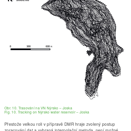
Obr. 10. Trasování na VN Nýrsko – Joska
Fig. 10. Tracking on Nýrsko water reservoir – Joska
Přestože velkou roli v přípravě DMR hraje zvolený postup
zpracování dat a vybraná interpolační metoda, není možné