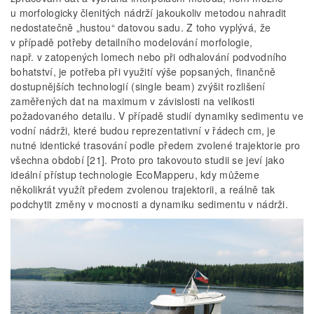
u morfologicky členitých nádrží jakoukoliv metodou nahradit
nedostatečně „hustou“ datovou sadu. Z toho vyplývá, že
v případě potřeby detailního modelování morfologie,
např. v zatopených lomech nebo při odhalování podvodního
bohatství, je potřeba při využití výše popsaných, finančně
dostupnějších technologií (single beam) zvýšit rozlišení
zaměřených dat na maximum v závislosti na velikosti
požadovaného detailu. V případě studií dynamiky sedimentu ve
vodní nádrži, které budou reprezentativní v řádech cm, je
nutné identické trasování podle předem zvolené trajektorie pro
všechna období [21]. Proto pro takovouto studii se jeví jako
ideální přístup technologie EcoMapperu, kdy můžeme
několikrát využít předem zvolenou trajektorii, a reálně tak
podchytit změny v mocnosti a dynamiku sedimentu v nádrži.