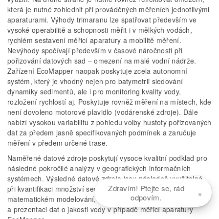
která je nutné zohlednit při prováděných měřeních jednotlivými
aparaturami. Výhody trimaranu lze spatřovat především ve
vysoké operabilitě a schopnosti měřit i v mělkých vodách,
rychlém sestavení měřicí aparatury a mobilitě měření.
Nevýhody spočívají především v časové náročnosti při
pořizování datových sad – omezení na malé vodní nádrže.
Zařízení EcoMapper naopak poskytuje zcela autonomní
systém, který je vhodný nejen pro batymetrii sledování
dynamiky sedimentů, ale i pro monitoring kvality vody,
rozložení rychlostí aj. Poskytuje rovněž měření na místech, kde
není dovoleno motorové plavidlo (vodárenské zdroje). Dále
nabízí vysokou variabilitu z pohledu volby hustoty pořizovaných
dat za předem jasně specifikovaných podmínek a zaručuje
měření v předem určené trase.
Naměřené datové zdroje poskytují vysoce kvalitní podklad pro
následné pokročilé analýzy v geografických informačních
systémech. Výsledné datové zdroje jsou následně využitelné
Zdravím! Ptejte se, rád
při kvantifikaci množství sedimentů, projektové činnosti,
×
odpovím.
matematickém modelování, případně pro zobrazování
a prezentaci dat o jakosti vody v případě měřicí aparatury