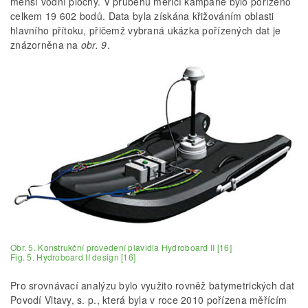
menší vodní plochy. V průběhu měřicí kampaně bylo pořízeno
celkem 19 602 bodů. Data byla získána křižováním oblasti
hlavního přítoku, přičemž vybraná ukázka pořízených dat je
znázorněna na
obr. 9
.
Obr. 5. Konstrukční provedení plavidla Hydroboard II [16]
Fig. 5. Hydroboard II design [16]
Pro srovnávací analýzu bylo využito rovněž batymetrických dat
Povodí Vltavy, s. p., která byla v roce 2010 pořízena měřícím