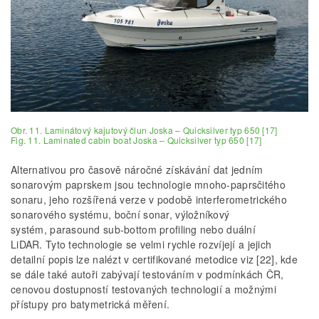
Obr. 11. Laminátový kajutový člun Joska – Quicksilver typ 650 [17]
Fig. 11. Laminated cabin boat Joska – Quicksilver typ 650 [17]
Alternativou pro časově náročné získávání dat jedním
sonarovým paprskem jsou technologie mnoho-paprsčitého
sonaru, jeho rozšířená verze v podobě interferometrického
sonarového systému, boční sonar, výložníkový
systém, parasound sub-bottom profiling nebo duální
LiDAR. Tyto technologie se velmi rychle rozvíjejí a jejich
detailní popis lze nalézt v certifikované metodice viz [22], kde
se dále také autoři zabývají testováním v podmínkách ČR,
cenovou dostupností testovaných technologií a možnými
přístupy pro batymetrická měření.