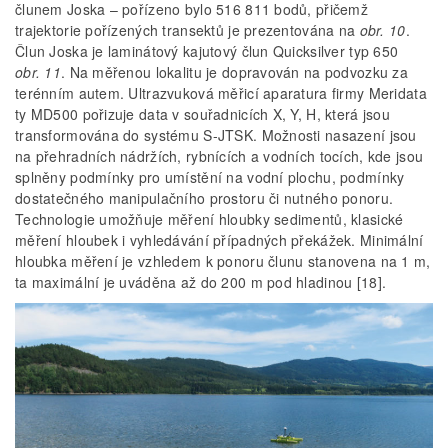
člunem Joska – pořízeno bylo 516 811 bodů, přičemž
trajektorie pořízených transektů je prezentována na
obr. 10
.
Člun Joska je laminátový kajutový člun Quicksilver typ 650
obr. 11
. Na měřenou lokalitu je dopravován na podvozku za
terénním autem. Ultrazvuková měřicí aparatura firmy Meridata
ty MD500 pořizuje data v souřadnicích X, Y, H, která jsou
transformována do systému S-JTSK. Možnosti nasazení jsou
na přehradních nádržích, rybnících a vodních tocích, kde jsou
splněny podmínky pro umístění na vodní plochu, podmínky
dostatečného manipulačního prostoru či nutného ponoru.
Technologie umožňuje měření hloubky sedimentů, klasické
měření hloubek i vyhledávání případných překážek. Minimální
hloubka měření je vzhledem k ponoru člunu stanovena na 1 m,
ta maximální je uváděna až do 200 m pod hladinou [18].