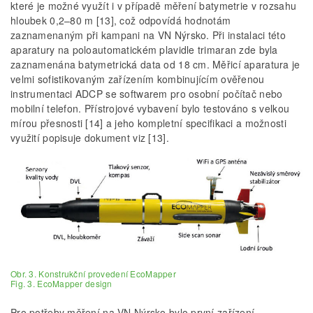
které je možné využít i v případě měření batymetrie v rozsahu
hloubek 0,2–80 m [13], což odpovídá hodnotám
zaznamenaným při kampani na VN Nýrsko. Při instalaci této
aparatury na poloautomatickém plavidle trimaran zde byla
zaznamenána batymetrická data od 18 cm. Měřicí aparatura je
velmi sofistikovaným zařízením kombinujícím ověřenou
instrumentaci ADCP se softwarem pro osobní počítač nebo
mobilní telefon. Přístrojové vybavení bylo testováno s velkou
mírou přesnosti [14] a jeho kompletní specifikaci a možnosti
využití popisuje dokument viz [13].
Obr. 3. Konstrukční provedení EcoMapper
Fig. 3. EcoMapper design
Pro potřeby měření na VN Nýrsko bylo první zařízení