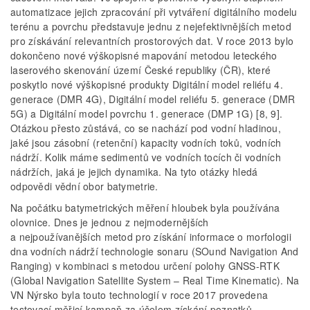
automatizace jejich zpracování při vytváření digitálního modelu
terénu a povrchu představuje jednu z nejefektivnějších metod
pro získávání relevantních prostorových dat. V roce 2013 bylo
dokončeno nové výškopisné mapování metodou leteckého
laserového skenování území České republiky (ČR), které
poskytlo nové výškopisné produkty Digitální model reliéfu 4.
generace (DMR 4G), Digitální model reliéfu 5. generace (DMR
5G) a Digitální model povrchu 1. generace (DMP 1G) [8, 9].
Otázkou přesto zůstává, co se nachází pod vodní hladinou,
jaké jsou zásobní (retenční) kapacity vodních toků, vodních
nádrží. Kolik máme sedimentů ve vodních tocích či vodních
nádržích, jaká je jejich dynamika. Na tyto otázky hledá
odpovědi vědní obor batymetrie.
Na počátku batymetrických měření hloubek byla používána
olovnice. Dnes je jednou z nejmodernějších
a nejpoužívanějších metod pro získání informace o morfologii
dna vodních nádrží technologie sonaru (SOund Navigation And
Ranging) v kombinaci s metodou určení polohy GNSS-RTK
(Global Navigation Satellite System – Real Time Kinematic). Na
VN Nýrsko byla touto technologií v roce 2017 provedena
testovací měřicí kampaň za účelem získání poznatků