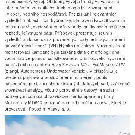
a společenský vývoj. Obdobný vývoj a trendy ve vazbě na
informační a komunikační technologie lze zaznamenat
i v oboru vodního hospodářství. Pro získání relevantních
výsledků v oblasti říční hydrauliky, stanovení kapacit vodních
toků a nádrží, sledování množství a dynamiky sedimentů jsou
rozhodující vstupní data. Příspěvek prezentuje souhrn
výsledků a zkušeností z prováděných batymetrických měření
na vodárenské nádrži (VN) Nýrsko na Úhlavě. V rámci pilotní
monitorovací kampaně byla získána data o morfologii dna
vodní nádrže pomocí sofistikovaného přístrojového vybavení
na bázi echo sounderu
RiverSurveyor M9
a
EcoMapper
AUV
(z angl. Autonomous Underwater Vehicle). V příspěvku je
uvedena příprava a postup terénního měření, popis
následného postprocesingu získaných datových sad, vzájemné
srovnávací analýzy, včetně porovnání s datovými sadami
pořízenými pomocí ultrazvukové měřicí aparatury firmy
Meridata ty MD500 osazené na měřicím člunu Joska, který je
provozován Povodím Vltavy, s. p.