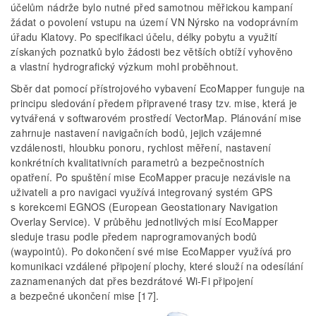
účelům nádrže bylo nutné před samotnou měřickou kampaní
žádat o povolení vstupu na území VN Nýrsko na vodoprávním
úřadu Klatovy. Po specifikaci účelu, délky pobytu a využití
získaných poznatků bylo žádosti bez větších obtíží vyhověno
a vlastní hydrografický výzkum mohl proběhnout.
Sběr dat pomocí přístrojového vybavení EcoMapper funguje na
principu sledování předem připravené trasy tzv. mise, která je
vytvářená v softwarovém prostředí VectorMap. Plánování mise
zahrnuje nastavení navigačních bodů, jejich vzájemné
vzdálenosti, hloubku ponoru, rychlost měření, nastavení
konkrétních kvalitativních parametrů a bezpečnostních
opatření. Po spuštění mise EcoMapper pracuje nezávisle na
uživateli a pro navigaci využívá integrovaný systém GPS
s korekcemi EGNOS (European Geostationary Navigation
Overlay Service). V průběhu jednotlivých misí EcoMapper
sleduje trasu podle předem naprogramovaných bodů
(waypointů). Po dokončení své mise EcoMapper využívá pro
komunikaci vzdálené připojení plochy, které slouží na odesílání
zaznamenaných dat přes bezdrátové Wi-Fi připojení
a bezpečné ukončení mise [17].