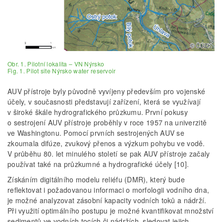
Obr. 1. Pilotní lokalita – VN Nýrsko
Fig. 1. Pilot site Nýrsko water reservoir
AUV přístroje byly původně vyvíjeny především pro vojenské
účely, v současnosti představují zařízení, která se využívají
v široké škále hydrografického průzkumu. První pokusy
o sestrojení AUV přístroje proběhly v roce 1957 na univerzitě
ve Washingtonu. Pomocí prvních sestrojených AUV se
zkoumala difúze, zvukový přenos a výzkum pohybu ve vodě.
V průběhu 80. let minulého století se pak AUV přístroje začaly
používat také na průzkumné a hydrografické účely [10].
Získáním digitálního modelu reliéfu (DMR), který bude
reflektovat i požadovanou informaci o morfologii vodního dna,
je možné analyzovat zásobní kapacity vodních toků a nádrží.
Při využití optimálního postupu je možné kvantifikovat množství
sedimentů ve vodních tocích či nádržích, sledovat jejich