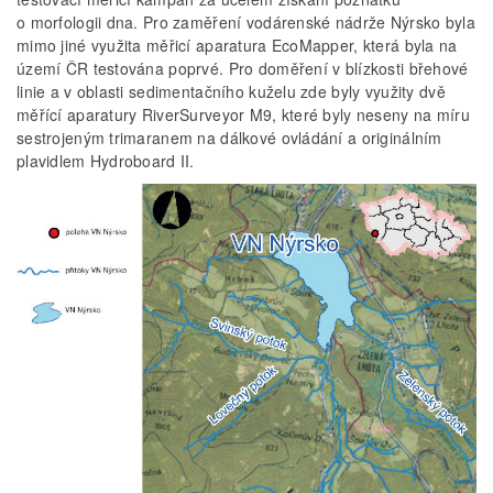
o morfologii dna. Pro zaměření vodárenské nádrže Nýrsko byla
mimo jiné využita měřicí aparatura EcoMapper, která byla na
území ČR testována poprvé. Pro doměření v blízkosti břehové
linie a v oblasti sedimentačního kuželu zde byly využity dvě
měřící aparatury RiverSurveyor M9, které byly neseny na míru
sestrojeným trimaranem na dálkové ovládání a originálním
plavidlem Hydroboard II.