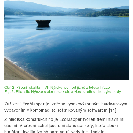
Obr. 2. Pilotní lokalita – VN Nýrsko, pohled jižně z tělesa hráze
Fig. 2. Pilot site Nýrsko water reservoir, a view south of the dyke body
Zařízení EcoMapper je tvořeno vysokovýkonným hardwarovým
vybavením v kombinaci se sofistikovaným softwarem [11].
Z hlediska konstrukčního je EcoMapper tvořen třemi hlavními
částmi. V přední sekci jsou umístěné senzory, které slouží
k měření kvalitativních parametrů vody (pH, teplota,