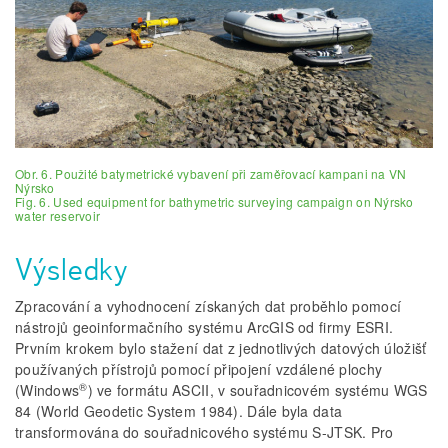
Obr. 6. Použité batymetrické vybavení při zaměřovací kampani na VN
Nýrsko
Fig. 6. Used equipment for bathymetric surveying campaign on Nýrsko
water reservoir
Výsledky
Zpracování a vyhodnocení získaných dat proběhlo pomocí
nástrojů geoinformačního systému ArcGIS od firmy ESRI.
Prvním krokem bylo stažení dat z jednotlivých datových úložišť
používaných přístrojů pomocí připojení vzdálené plochy
®
(Windows
) ve formátu ASCII, v souřadnicovém systému WGS
84 (World Geodetic System 1984). Dále byla data
transformována do souřadnicového systému S-JTSK. Pro