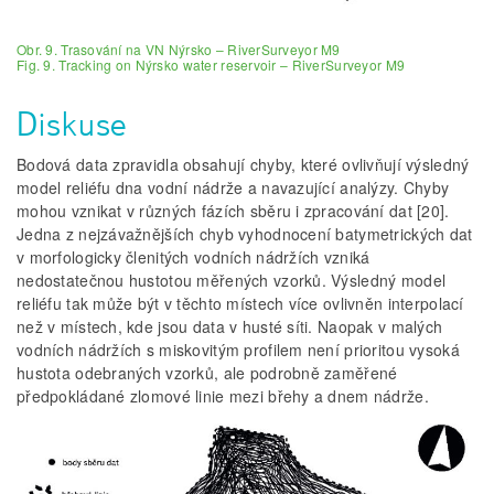
Obr. 9. Trasování na VN Nýrsko – RiverSurveyor M9
Fig. 9. Tracking on Nýrsko water reservoir – RiverSurveyor M9
Diskuse
Bodová data zpravidla obsahují chyby, které ovlivňují výsledný
model reliéfu dna vodní nádrže a navazující analýzy. Chyby
mohou vznikat v různých fázích sběru i zpracování dat [20].
Jedna z nejzávažnějších chyb vyhodnocení batymetrických dat
v morfologicky členitých vodních nádržích vzniká
nedostatečnou hustotou měřených vzorků. Výsledný model
reliéfu tak může být v těchto místech více ovlivněn interpolací
než v místech, kde jsou data v husté síti. Naopak v malých
vodních nádržích s miskovitým profilem není prioritou vysoká
hustota odebraných vzorků, ale podrobně zaměřené
předpokládané zlomové linie mezi břehy a dnem nádrže.