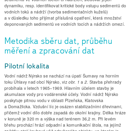
dynamiku, resp. identifikovat kritické body vstupu sedimentů do
vodních toků a nádrží (tvorba sedimentačních kuželů)
a v důsledku toho přijímat příslušná opatření, která množství
deponovaných sedimentů ve vodních tocích a nádržích omezí.
Metodika sběru dat, průběhu
měření a zpracování dat
Pilotní lokalita
Vodní nádrž Nýrsko se nachází na úpatí Šumavy na horním
toku Úhlavy nad obcí Nýrsko, viz
obr. 1
a
2
. Stavba přehrady
probíhala v letech 1965–1969. Hlavním účelem stavby je
akumulace vody pro vodárenské účely. Vodní nádrž Nýrsko
poskytuje pitnou vodu v oblasti Plzeňska, Klatovska
a Domažlicka. Vzdušní líc je osázen stabilizačními dřevinami,
přičemž vodní dílo dobře zapadá do okolní krajiny. Délka hráze
v koruně je 320 m a výška nad terénem 36,2 m. Při levém
břehu prochází hrází odpadní a komunikační štola, na jejímž
začátku stojí kruhová věž sdruženého objektu, ve kterém je