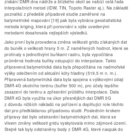
získání DMR dna nádrže a blízkého okolí se nabízí celá řada
interpolačních metod (IDW, TIN, Topoto Raster aj.). Na základě
poznatků z předešlé případové studie zaměřené na
batymetrické mapování [19] pak byla vybrána geostatistická
metoda kriging, která při porovnání s výše uvedenými
metodami dosahovala nejlepších výsledků.
Jako první byla provedena změna velikosti gridu získaných dat
do buněk o velikosti hrany 5 m. Z naměřených hodnot, které se
protínaly s jednotlivými buňkami rastru, byla vypočítána
průměrná hodnota buňky vstupující do interpolace. Takto
připravená batymetrická data byla přepočítána na nadmořské
výšky odečtením od aktuální kóty hladiny (519,5 m n. m.).
Připravená batymetrická data byla spojena s výškovými údaji
DMR 4G okolního terénu (buffer 500 m), pro účely lepšího
zasazení do terénu a zpřesnění průběhu interpolace. Data
DMR 4G byla využita na úkor přesnějších dat DMR 5G
z důvodu nižších nákladů na pořízení a doplňující role těchto
dat pro předkládanou případovou studii. Posledním krokem
přípravy dat bylo odstranění batymetrických dat, která se
vlivem změny velikosti gridu vyskytovala mimo zájmové území.
Stejně tak byly odstraněny body z DMR 4G, které naopak do