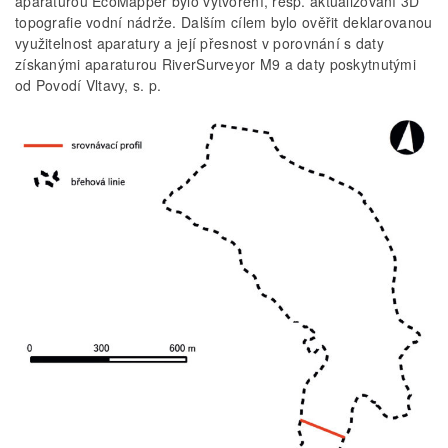
aparaturou EcoMapper bylo vytvoření, resp. aktualizování 3D
topografie vodní nádrže. Dalším cílem bylo ověřit deklarovanou
využitelnost aparatury a její přesnost v porovnání s daty
získanými aparaturou RiverSurveyor M9 a daty poskytnutými
od Povodí Vltavy, s. p.