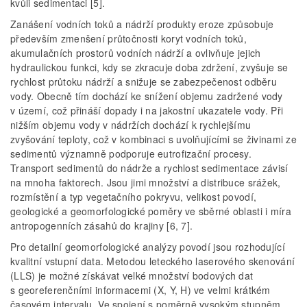
kvůli sedimentaci [5].
Zanášení vodních toků a nádrží produkty eroze způsobuje
především zmenšení průtočnosti koryt vodních toků,
akumulačních prostorů vodních nádrží a ovlivňuje jejich
hydraulickou funkci, kdy se zkracuje doba zdržení, zvyšuje se
rychlost průtoku nádrží a snižuje se zabezpečenost odběru
vody. Obecně tím dochází ke snížení objemu zadržené vody
v území, což přináší dopady i na jakostní ukazatele vody. Při
nižším objemu vody v nádržích dochází k rychlejšímu
zvyšování teploty, což v kombinaci s uvolňujícími se živinami ze
sedimentů významně podporuje eutrofizační procesy.
Transport sedimentů do nádrže a rychlost sedimentace závisí
na mnoha faktorech. Jsou jimi množství a distribuce srážek,
rozmístění a typ vegetačního pokryvu, velikost povodí,
geologické a geomorfologické poměry ve sběrné oblasti i míra
antropogenních zásahů do krajiny [6, 7].
Pro detailní geomorfologické analýzy povodí jsou rozhodující
kvalitní vstupní data. Metodou leteckého laserového skenování
(LLS) je možné získávat velké množství bodových dat
s georeferenčními informacemi (X, Y, H) ve velmi krátkém
časovém intervalu. Ve spojení s poměrně vysokým stupněm