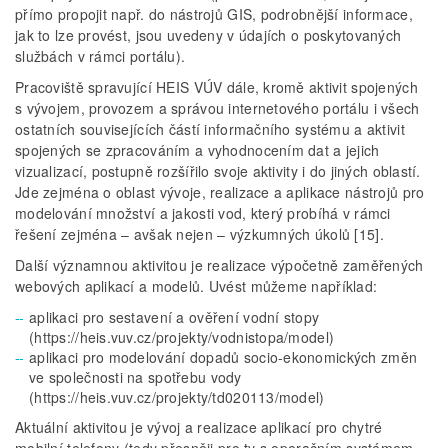
přímo propojit např. do nástrojů GIS, podrobnější informace,
jak to lze provést, jsou uvedeny v údajích o poskytovaných
službách v rámci portálu).
Pracoviště spravující HEIS VÚV dále, kromě aktivit spojených
s vývojem, provozem a správou internetového portálu i všech
ostatních souvisejících částí informačního systému a aktivit
spojených se zpracováním a vyhodnocením dat a jejich
vizualizací, postupně rozšířilo svoje aktivity i do jiných oblastí.
Jde zejména o oblast vývoje, realizace a aplikace nástrojů pro
modelování množství a jakosti vod, který probíhá v rámci
řešení zejména – avšak nejen – výzkumných úkolů [15].
Další významnou aktivitou je realizace výpočetně zaměřených
webových aplikací a modelů. Uvést můžeme například:
aplikaci pro sestavení a ověření vodní stopy
(https://heis.vuv.cz/projekty/vodnistopa/model)
aplikaci pro modelování dopadů socio-ekonomických změn
ve společnosti na spotřebu vody
(https://heis.vuv.cz/projekty/td020113/model)
Aktuální aktivitou je vývoj a realizace aplikací pro chytré