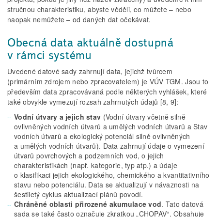
stručnou charakteristiku, abyste věděli, co můžete – nebo
naopak nemůžete – od daných dat očekávat.
Obecná data aktuálně dostupná
v rámci systému
Uvedené datové sady zahrnují data, jejichž tvůrcem
(primárním zdrojem nebo zpracovatelem) je VÚV TGM. Jsou to
především data zpracovávaná podle některých vyhlášek, které
také obvykle vymezují rozsah zahrnutých údajů [8, 9]:
Vodní útvary a jejich stav
(Vodní útvary včetně silně
ovlivněných vodních útvarů a umělých vodních útvarů a Stav
vodních útvarů a ekologický potenciál silně ovlivněných
a umělých vodních útvarů). Data zahrnují údaje o vymezení
útvarů povrchových a podzemních vod, o jejich
charakteristikách (např. kategorie, typ atp.) a údaje
o klasifikaci jejich ekologického, chemického a kvantitativního
stavu nebo potenciálu. Data se aktualizují v návaznosti na
šestiletý cyklus aktualizací plánů povodí.
Chráněné oblasti přirozené akumulace vod
. Tato datová
sada se také často označuje zkratkou „CHOPAV“. Obsahuje