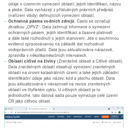
údaje o územním vymezení oblastí, jejich identifikaci, názvu
a ploše. Data vycházejí z příslušných právních předpisů
(nařízení vlády) definujících vymezení oblastí.
Ochranná pásma vodních zdrojů
. Často se označují
zkratkou „OPVZ“. Data zahrnují informace o vymezení
ochranných pásem, jejich identifikaci a časové platnosti
a dále také rozhodnutí o jejich stanovení. Jde o souhrnnou
evidenci zpracovávanou na základě dat rozhodnutí
vodoprávních úřadů. Data jsou aktualizována nárazově,
zpravidla v několikaměsíčních intervalech.
Oblasti citlivé na živiny
(Zranitelné oblasti a Citlivé oblasti).
Data zranitelných oblastí obsahují vymezení zranitelných
oblastí na úrovni katastrálních území a také jejich základní
identifikační údaje jako název, kód a plochu oblasti. Data
jsou aktualizována v návaznosti na revize zranitelných
oblastí ve čtyřletém cyklu. U citlivých oblastí je to
jednoduché, tato datová sada pouze vymezuje celé území
ČR jako citlivou oblast.