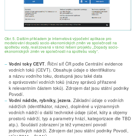
Obr. 5. Dalším příkladem je internetová výpočetní aplikace pro
modelování dopadů socio-ekonomických změn ve společnosti na
spotřebu vody, realizovaná v rámci řešení projektu „Dopady socio-
ekonomických změn ve společnosti na spotřebu vody“.
Vodní toky CEVT
. Říční síť ČR podle Centrální evidence
vodních toků (CEVT). Obsahuje údaje o identifikátoru
a názvu vodního toku, dostupná jsou také data
o správcovství vodních toků (názvy správců přiřazené
k relevantním částem toků). Zdrojem dat jsou státní podniky
Povodí.
Vodní nádrže, rybníky, jezera
. Základní údaje o vodních
nádržích (identifikátor, název), doplněné u významných
vodních nádrží o další technické údaje (účel, kóty a objemy
prostorů nádrží, typ a parametry hrází, kategorizace dle TBD
atp.). Součástí zobrazení je též vymezení povodí
jednotlivých nádrží. Zdrojem dat jsou státní podniky Povodí,