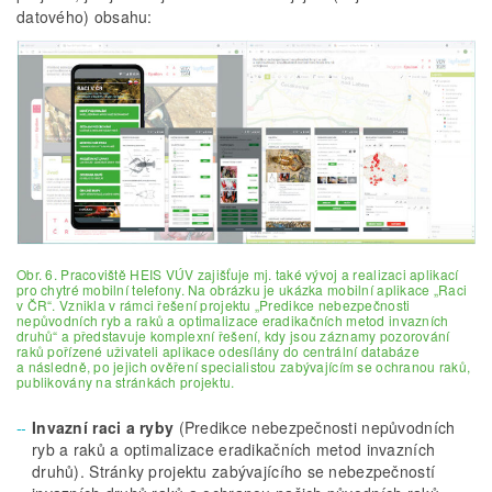
datového) obsahu:
Obr. 6. Pracoviště HEIS VÚV zajišťuje mj. také vývoj a realizaci aplikací
pro chytré mobilní telefony. Na obrázku je ukázka mobilní aplikace „Raci
v ČR“. Vznikla v rámci řešení projektu „Predikce nebezpečnosti
nepůvodních ryb a raků a optimalizace eradikačních metod invazních
druhů“ a představuje komplexní řešení, kdy jsou záznamy pozorování
raků pořízené uživateli aplikace odesílány do centrální databáze
a následně, po jejich ověření specialistou zabývajícím se ochranou raků,
publikovány na stránkách projektu.
Invazní raci a ryby
(Predikce nebezpečnosti nepůvodních
ryb a raků a optimalizace eradikačních metod invazních
druhů). Stránky projektu zabývajícího se nebezpečností