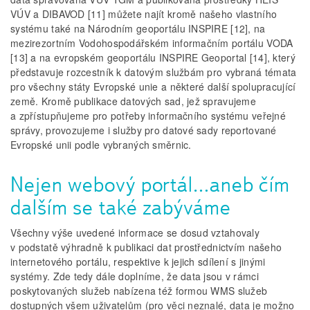
VÚV a DIBAVOD [11] můžete najít kromě našeho vlastního
systému také na Národním geoportálu INSPIRE [12], na
mezirezortním Vodohospodářském informačním portálu VODA
[13] a na evropském geoportálu INSPIRE Geoportal [14], který
představuje rozcestník k datovým službám pro vybraná témata
pro všechny státy Evropské unie a některé další spolupracující
země. Kromě publikace datových sad, jež spravujeme
a zpřístupňujeme pro potřeby informačního systému veřejné
správy, provozujeme i služby pro datové sady reportované
Evropské unii podle vybraných směrnic.
Nejen webový portál…aneb čím
dalším se také zabýváme
Všechny výše uvedené informace se dosud vztahovaly
v podstatě výhradně k publikaci dat prostřednictvím našeho
internetového portálu, respektive k jejich sdílení s jinými
systémy. Zde tedy dále doplníme, že data jsou v rámci
poskytovaných služeb nabízena též formou WMS služeb
dostupných všem uživatelům (pro věci neznalé, data je možno