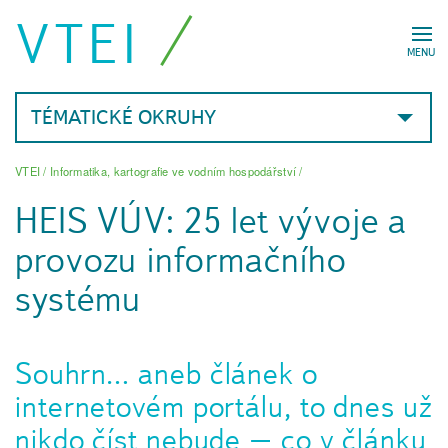
VTEI
MENU
TÉMATICKÉ OKRUHY
VTEI
/
Informatika, kartografie ve vodním hospodářství
/
HEIS VÚV: 25 let vývoje a
provozu informačního
systému
Souhrn… aneb článek o
internetovém portálu, to dnes už
nikdo číst nebude – co v článku