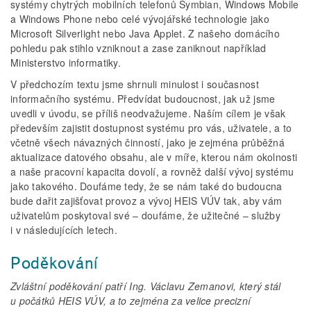
systémy chytrých mobilních telefonů Symbian, Windows Mobile
a Windows Phone nebo celé vývojářské technologie jako
Microsoft Silverlight nebo Java Applet. Z našeho domácího
pohledu pak stihlo vzniknout a zase zaniknout například
Ministerstvo informatiky.
V předchozím textu jsme shrnuli minulost i současnost
informačního systému. Předvídat budoucnost, jak už jsme
uvedli v úvodu, se příliš neodvažujeme. Naším cílem je však
především zajistit dostupnost systému pro vás, uživatele, a to
včetně všech návazných činností, jako je zejména průběžná
aktualizace datového obsahu, ale v míře, kterou nám okolnosti
a naše pracovní kapacita dovolí, a rovněž další vývoj systému
jako takového. Doufáme tedy, že se nám také do budoucna
bude dařit zajišťovat provoz a vývoj HEIS VÚV tak, aby vám
uživatelům poskytoval své – doufáme, že užitečné – služby
i v následujících letech.
Poděkování
Zvláštní poděkování patří Ing. Václavu Zemanovi, který stál
u počátků HEIS VÚV, a to zejména za velice precizní