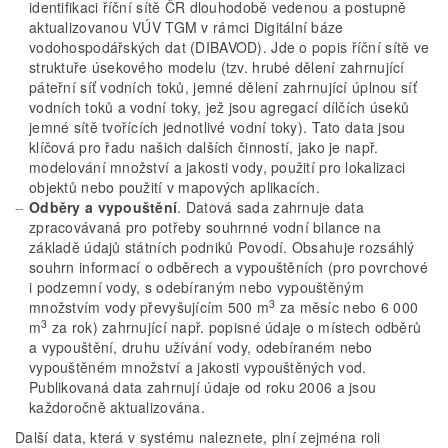
identifikaci říční sítě ČR dlouhodobě vedenou a postupně
aktualizovanou VÚV TGM v rámci Digitální báze
vodohospodářských dat (DIBAVOD). Jde o popis říční sítě ve
struktuře úsekového modelu (tzv. hrubé dělení zahrnující
páteřní síť vodních toků, jemné dělení zahrnující úplnou síť
vodních toků a vodní toky, jež jsou agregací dílčích úseků
jemné sítě tvořících jednotlivé vodní toky). Tato data jsou
klíčová pro řadu našich dalších činností, jako je např.
modelování množství a jakosti vody, použití pro lokalizaci
objektů nebo použití v mapových aplikacích.
Odběry a vypouštění
. Datová sada zahrnuje data
zpracovávaná pro potřeby souhrnné vodní bilance na
základě údajů státních podniků Povodí. Obsahuje rozsáhlý
souhrn informací o odběrech a vypouštěních (pro povrchové
i podzemní vody, s odebíraným nebo vypouštěným
3
množstvím vody převyšujícím 500 m
za měsíc nebo 6 000
3
m
za rok) zahrnující např. popisné údaje o místech odběrů
a vypouštění, druhu užívání vody, odebíraném nebo
vypouštěném množství a jakosti vypouštěných vod.
Publikovaná data zahrnují údaje od roku 2006 a jsou
každoročně aktualizována.
Další data, která v systému naleznete, plní zejména roli