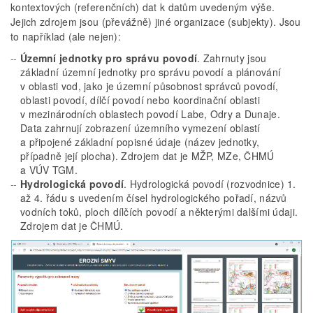
kontextových (referenčních) dat k datům uvedeným výše.
Jejich zdrojem jsou (převážně) jiné organizace (subjekty). Jsou
to například (ale nejen):
Územní jednotky pro správu povodí
. Zahrnuty jsou
základní územní jednotky pro správu povodí a plánování
v oblasti vod, jako je územní působnost správců povodí,
oblasti povodí, dílčí povodí nebo koordinační oblasti
v mezinárodních oblastech povodí Labe, Odry a Dunaje.
Data zahrnují zobrazení územního vymezení oblastí
a připojené základní popisné údaje (název jednotky,
případně její plocha). Zdrojem dat je MŽP, MZe, ČHMÚ
a VÚV TGM.
Hydrologická povodí
. Hydrologická povodí (rozvodnice) 1.
až 4. řádu s uvedením čísel hydrologického pořadí, názvů
vodních toků, ploch dílčích povodí a některými dalšími údaji.
Zdrojem dat je ČHMÚ.