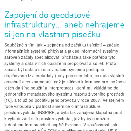
Zapojení do geodatové
infrastruktury… aneb nehrajeme
si jen na vlastním písečku
Souběžně s tím, jak – zejména od začátku tisíciletí – začalo
informačních systémů přibývat a jak se informační systémy
zároveň začaly specializovat, přicházela také potřeba tyto
systémy a data v nich obsažená propojovat a sdílet. Proto
začala být data uložená v našem systému postupně
doplňována tzv. metadaty (tedy popisem toho, co data vlastně
obsahují a co znamenají, což je klíčová informace pro možnost
jejich dalšího použití a interpretace), která mj. vkládáme do
jednotného metadatového systému rezortu životního prostředí
[10], a to už od počátku jeho provozu v roce 2007. Ve stejném
roce vstoupila v platnost směrnice o infrastruktuře
prostorových dat INSPIRE, a byla tak zahájena klopotná pouť
k vybudování sítě prostorových dat, jež by bylo možné
jednotnou formou sdílet napříč Evropou. V současnosti tak
data spravovaná VÚV TGM a publikovaná prostředky HEIS