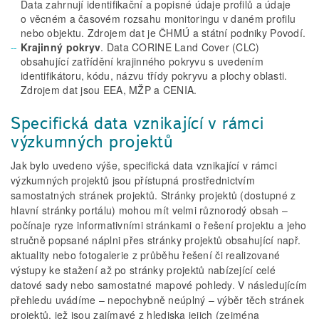
Data zahrnují identifikační a popisné údaje profilů a údaje
o věcném a časovém rozsahu monitoringu v daném profilu
nebo objektu. Zdrojem dat je ČHMÚ a státní podniky Povodí.
Krajinný pokryv
. Data CORINE Land Cover (CLC)
obsahující zatřídění krajinného pokryvu s uvedením
identifikátoru, kódu, názvu třídy pokryvu a plochy oblasti.
Zdrojem dat jsou EEA, MŽP a CENIA.
Specifická data vznikající v rámci
výzkumných projektů
Jak bylo uvedeno výše, specifická data vznikající v rámci
výzkumných projektů jsou přístupná prostřednictvím
samostatných stránek projektů. Stránky projektů (dostupné z
hlavní stránky portálu) mohou mít velmi různorodý obsah –
počínaje ryze informativními stránkami o řešení projektu a jeho
stručně popsané náplni přes stránky projektů obsahující např.
aktuality nebo fotogalerie z průběhu řešení či realizované
výstupy ke stažení až po stránky projektů nabízející celé
datové sady nebo samostatné mapové pohledy. V následujícím
přehledu uvádíme – nepochybně neúplný – výběr těch stránek
projektů, jež jsou zajímavé z hlediska jejich (zejména