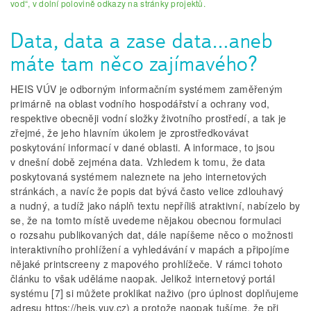
vod“, v dolní polovině odkazy na stránky projektů.
Data, data a zase data…aneb
máte tam něco zajímavého?
HEIS VÚV je odborným informačním systémem zaměřeným
primárně na oblast vodního hospodářství a ochrany vod,
respektive obecněji vodní složky životního prostředí, a tak je
zřejmé, že jeho hlavním úkolem je zprostředkovávat
poskytování informací v dané oblasti. A informace, to jsou
v dnešní době zejména data. Vzhledem k tomu, že data
poskytovaná systémem naleznete na jeho internetových
stránkách, a navíc že popis dat bývá často velice zdlouhavý
a nudný, a tudíž jako náplň textu nepříliš atraktivní, nabízelo by
se, že na tomto místě uvedeme nějakou obecnou formulaci
o rozsahu publikovaných dat, dále napíšeme něco o možnosti
interaktivního prohlížení a vyhledávání v mapách a připojíme
nějaké printscreeny z mapového prohlížeče. V rámci tohoto
článku to však uděláme naopak. Jelikož internetový portál
systému [7] si můžete proklikat naživo (pro úplnost doplňujeme
adresu https://heis.vuv.cz) a protože naopak tušíme, že při