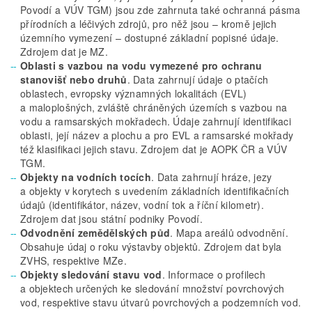
Povodí a VÚV TGM) jsou zde zahrnuta také ochranná pásma
přírodních a léčivých zdrojů, pro něž jsou – kromě jejich
územního vymezení – dostupné základní popisné údaje.
Zdrojem dat je MZ.
Oblasti s vazbou na vodu vymezené pro ochranu
stanovišť nebo druhů
. Data zahrnují údaje o ptačích
oblastech, evropsky významných lokalitách (EVL)
a maloplošných, zvláště chráněných územích s vazbou na
vodu a ramsarských mokřadech. Údaje zahrnují identifikaci
oblasti, její název a plochu a pro EVL a ramsarské mokřady
též klasifikaci jejich stavu. Zdrojem dat je AOPK ČR a VÚV
TGM.
Objekty na vodních tocích
. Data zahrnují hráze, jezy
a objekty v korytech s uvedením základních identifikačních
údajů (identifikátor, název, vodní tok a říční kilometr).
Zdrojem dat jsou státní podniky Povodí.
Odvodnění zemědělských půd
. Mapa areálů odvodnění.
Obsahuje údaj o roku výstavby objektů. Zdrojem dat byla
ZVHS, respektive MZe.
Objekty sledování stavu vod
. Informace o profilech
a objektech určených ke sledování množství povrchových
vod, respektive stavu útvarů povrchových a podzemních vod.