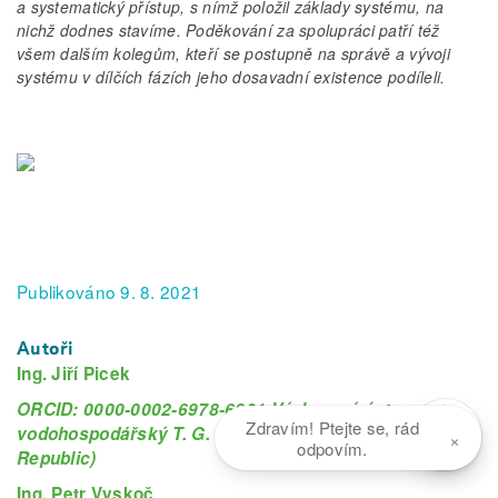
a systematický přístup, s nímž položil základy systému, na
nichž dodnes stavíme. Poděkování za spolupráci patří též
všem dalším kolegům, kteří se postupně na správě a vývoji
systému v dílčích fázích jeho dosavadní existence podíleli.
Publikováno 9. 8. 2021
Autoři
Ing. Jiří Picek
ORCID: 0000-0002-6978-6801 Výzkumný ústav
Zdravím! Ptejte se, rád
vodohospodářský T. G. Masaryka, Praha (Czech
×
odpovím.
Republic)
Ing. Petr Vyskoč