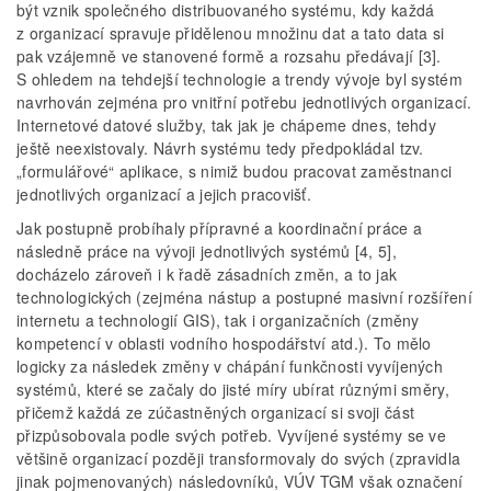
být vznik společného distribuovaného systému, kdy každá
z organizací spravuje přidělenou množinu dat a tato data si
pak vzájemně ve stanovené formě a rozsahu předávají [3].
S ohledem na tehdejší technologie a trendy vývoje byl systém
navrhován zejména pro vnitřní potřebu jednotlivých organizací.
Internetové datové služby, tak jak je chápeme dnes, tehdy
ještě neexistovaly. Návrh systému tedy předpokládal tzv.
„formulářové“ aplikace, s nimiž budou pracovat zaměstnanci
jednotlivých organizací a jejich pracovišť.
Jak postupně probíhaly přípravné a koordinační práce a
následně práce na vývoji jednotlivých systémů [4, 5],
docházelo zároveň i k řadě zásadních změn, a to jak
technologických (zejména nástup a postupné masivní rozšíření
internetu a technologií GIS), tak i organizačních (změny
kompetencí v oblasti vodního hospodářství atd.). To mělo
logicky za následek změny v chápání funkčnosti vyvíjených
systémů, které se začaly do jisté míry ubírat různými směry,
přičemž každá ze zúčastněných organizací si svoji část
přizpůsobovala podle svých potřeb. Vyvíjené systémy se ve
většině organizací později transformovaly do svých (zpravidla
jinak pojmenovaných) následovníků, VÚV TGM však označení