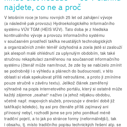
najdete, co ne a proč
V letošním roce je tomu rovných 25 let od zahájení vývoje
(a následně pak provozu) Hydroekologického informačního
systému VÚV TGM (HEIS VÚV). Tato doba je z hlediska
kontinuálního vývoje a provozu informačního systému
v současném prostředí takřka neustálých technologických
a organizačních změn téměř úctyhodná a zcela jistě si zaslouží
jak alespoň malé ohlédnutí za uplynulým obdobím, tak také
stručnou rekapitulaci zaměřenou na současnost informačního
systému (čtenář může namítnout, že zde by se nabízelo zmínit
se podrobněji i o výhledu a plánech do budoucnosti, v této
oblasti si však spekulovat příliš netroufáme, a proto ji zmíníme
pouze stručně v závěru textu). Jelikož článek zaměřený
výhradně na popis internetového portálu, který si ostatně může
každý zájemce „osahat“ naživo (a jehož nějakou obdobu,
včetně např. mapových služeb, provozuje v dnešní době již
takříkajíc kdekdo), by asi pro čtenáře příliš zajímavý ani
přínosný nebyl, rozhodli jsme se pro jeho poněkud méně
tradiční pojetí, a to jak po stránce formy (neformálnější), tak
i obsahu, tj. místo tradičního popisu technických řešení atp. se