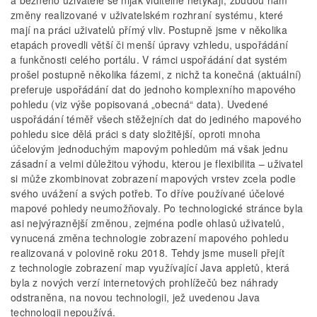
a běžného uživatele se nijak viditelně netýkají, zbudou nám
změny realizované v uživatelském rozhraní systému, které
mají na práci uživatelů přímý vliv. Postupně jsme v několika
etapách provedli větší či menší úpravy vzhledu, uspořádání
a funkčnosti celého portálu. V rámci uspořádání dat systém
prošel postupně několika fázemi, z nichž ta konečná (aktuální)
preferuje uspořádání dat do jednoho komplexního mapového
pohledu (viz výše popisovaná „obecná“ data). Uvedené
uspořádání téměř všech stěžejních dat do jediného mapového
pohledu sice dělá práci s daty složitější, oproti mnoha
účelovým jednoduchým mapovým pohledům má však jednu
zásadní a velmi důležitou výhodu, kterou je flexibilita – uživatel
si může zkombinovat zobrazení mapových vrstev zcela podle
svého uvážení a svých potřeb. To dříve používané účelové
mapové pohledy neumožňovaly. Po technologické stránce byla
asi nejvýraznější změnou, zejména podle ohlasů uživatelů,
vynucená změna technologie zobrazení mapového pohledu
realizovaná v polovině roku 2018. Tehdy jsme museli přejít
z technologie zobrazení map využívající Java appletů, která
byla z nových verzí internetových prohlížečů bez náhrady
odstraněna, na novou technologii, jež uvedenou Java
technologii nepoužívá.