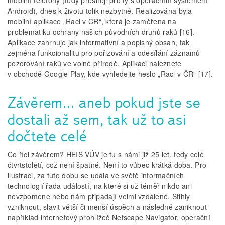
mobilní telefony (tedy přesněji pro ty s operačním systémem
Android), dnes k životu tolik nezbytné. Realizována byla
mobilní aplikace „Raci v ČR“, která je zaměřena na
problematiku ochrany našich původních druhů raků [16].
Aplikace zahrnuje jak informativní a popisný obsah, tak
zejména funkcionalitu pro pořizování a odesílání záznamů
pozorování raků ve volné přírodě. Aplikaci naleznete
v obchodě Google Play, kde vyhledejte heslo „Raci v ČR“ [17].
Závěrem… aneb pokud jste se
dostali až sem, tak už to asi
dočtete celé
Co říci závěrem? HEIS VÚV je tu s námi již 25 let, tedy celé
čtvrtstoletí, což není špatné. Není to vůbec krátká doba. Pro
ilustraci, za tuto dobu se udála ve světě informačních
technologií řada událostí, na které si už téměř nikdo ani
nevzpomene nebo nám připadají velmi vzdálené. Stihly
vzniknout, slavit větší či menší úspěch a následně zaniknout
například internetový prohlížeč Netscape Navigator, operační