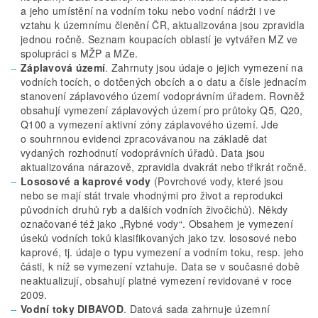
a jeho umístění na vodním toku nebo vodní nádrži i ve
vztahu k územnímu členění ČR, aktualizována jsou zpravidla
jednou ročně. Seznam koupacích oblastí je vytvářen MZ ve
spolupráci s MŽP a MZe.
Záplavová území
. Zahrnuty jsou údaje o jejich vymezení na
vodních tocích, o dotčených obcích a o datu a čísle jednacím
stanovení záplavového území vodoprávním úřadem. Rovněž
obsahují vymezení záplavových území pro průtoky Q5, Q20,
Q100 a vymezení aktivní zóny záplavového území. Jde
o souhrnnou evidenci zpracovávanou na základě dat
vydaných rozhodnutí vodoprávních úřadů. Data jsou
aktualizována nárazově, zpravidla dvakrát nebo třikrát ročně.
Lososové a kaprové vody
(Povrchové vody, které jsou
nebo se mají stát trvale vhodnými pro život a reprodukci
původních druhů ryb a dalších vodních živočichů). Někdy
označované též jako „Rybné vody“. Obsahem je vymezení
úseků vodních toků klasifikovaných jako tzv. lososové nebo
kaprové, tj. údaje o typu vymezení a vodním toku, resp. jeho
části, k níž se vymezení vztahuje. Data se v současné době
neaktualizují, obsahují platné vymezení revidované v roce
2009.
Vodní toky DIBAVOD
. Datová sada zahrnuje územní