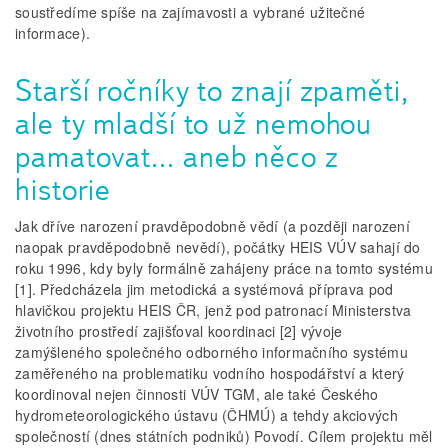
soustředíme spíše na zajímavosti a vybrané užitečné
informace).
Starší ročníky to znají zpaměti,
ale ty mladší to už nemohou
pamatovat… aneb něco z
historie
Jak dříve narození pravděpodobně vědí (a později narození
naopak pravděpodobně nevědí), počátky HEIS VÚV sahají do
roku 1996, kdy byly formálně zahájeny práce na tomto systému
[1]. Předcházela jim metodická a systémová příprava pod
hlavičkou projektu HEIS ČR, jenž pod patronací Ministerstva
životního prostředí zajišťoval koordinaci [2] vývoje
zamýšleného společného odborného informačního systému
zaměřeného na problematiku vodního hospodářství a který
koordinoval nejen činnosti VÚV TGM, ale také Českého
hydrometeorologického ústavu (ČHMÚ) a tehdy akciových
společností (dnes státních podniků) Povodí. Cílem projektu měl