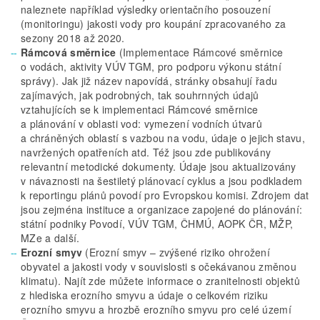
naleznete například výsledky orientačního posouzení
(monitoringu) jakosti vody pro koupání zpracovaného za
sezony 2018 až 2020.
Rámcová směrnice
(Implementace Rámcové směrnice
o vodách, aktivity VÚV TGM, pro podporu výkonu státní
správy). Jak již název napovídá, stránky obsahují řadu
zajímavých, jak podrobných, tak souhrnných údajů
vztahujících se k implementaci Rámcové směrnice
a plánování v oblasti vod: vymezení vodních útvarů
a chráněných oblastí s vazbou na vodu, údaje o jejich stavu,
navržených opatřeních atd. Též jsou zde publikovány
relevantní metodické dokumenty. Údaje jsou aktualizovány
v návaznosti na šestiletý plánovací cyklus a jsou podkladem
k reportingu plánů povodí pro Evropskou komisi. Zdrojem dat
jsou zejména instituce a organizace zapojené do plánování:
státní podniky Povodí, VÚV TGM, ČHMÚ, AOPK ČR, MŽP,
MZe a další.
Erozní smyv
(Erozní smyv – zvýšené riziko ohrožení
obyvatel a jakosti vody v souvislosti s očekávanou změnou
klimatu). Najít zde můžete informace o zranitelnosti objektů
z hlediska erozního smyvu a údaje o celkovém riziku
erozního smyvu a hrozbě erozního smyvu pro celé území