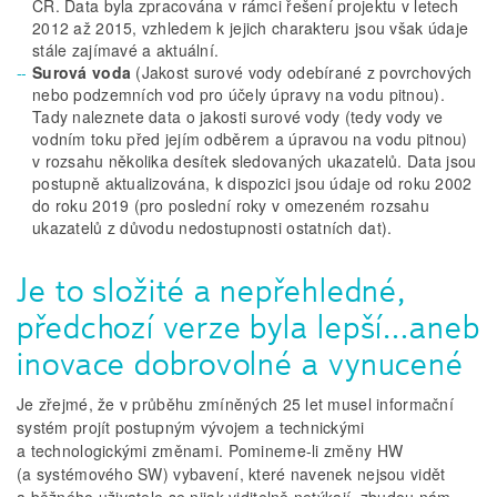
ČR. Data byla zpracována v rámci řešení projektu v letech
2012 až 2015, vzhledem k jejich charakteru jsou však údaje
stále zajímavé a aktuální.
Surová voda
(Jakost surové vody odebírané z povrchových
nebo podzemních vod pro účely úpravy na vodu pitnou).
Tady naleznete data o jakosti surové vody (tedy vody ve
vodním toku před jejím odběrem a úpravou na vodu pitnou)
v rozsahu několika desítek sledovaných ukazatelů. Data jsou
postupně aktualizována, k dispozici jsou údaje od roku 2002
do roku 2019 (pro poslední roky v omezeném rozsahu
ukazatelů z důvodu nedostupnosti ostatních dat).
Je to složité a nepřehledné,
předchozí verze byla lepší…aneb
inovace dobrovolné a vynucené
Je zřejmé, že v průběhu zmíněných 25 let musel informační
systém projít postupným vývojem a technickými
a technologickými změnami. Pomineme-li změny HW
(a systémového SW) vybavení, které navenek nejsou vidět