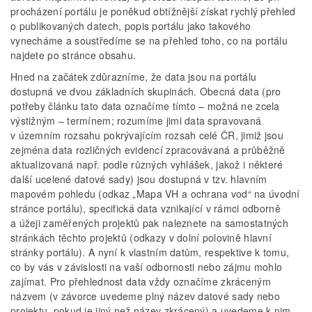
procházení portálu je poněkud obtížnější získat rychlý přehled
o publikovaných datech, popis portálu jako takového
vynecháme a soustředíme se na přehled toho, co na portálu
najdete po stránce obsahu.
Hned na začátek zdůrazníme, že data jsou na portálu
dostupná ve dvou základních skupinách. Obecná data (pro
potřeby článku tato data označíme tímto – možná ne zcela
výstižným – termínem; rozumíme jimi data spravovaná
v územním rozsahu pokrývajícím rozsah celé ČR, jimiž jsou
zejména data rozličných evidencí zpracovávaná a průběžně
aktualizovaná např. podle různých vyhlášek, jakož i některé
další ucelené datové sady) jsou dostupná v tzv. hlavním
mapovém pohledu (odkaz „Mapa VH a ochrana vod“ na úvodní
stránce portálu), specifická data vznikající v rámci odborně
a úžeji zaměřených projektů pak naleznete na samostatných
stránkách těchto projektů (odkazy v dolní polovině hlavní
stránky portálu). A nyní k vlastním datům, respektive k tomu,
co by vás v závislosti na vaší odbornosti nebo zájmu mohlo
zajímat. Pro přehlednost data vždy označíme zkráceným
názvem (v závorce uvedeme plný název datové sady nebo
projektu, pokud je jiný než název zkrácený) a uvedeme k nim