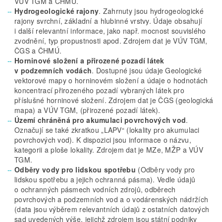
VÚV TGM a ČHMÚ.
Hydrogeologické rajony
. Zahrnuty jsou hydrogeologické
rajony svrchní, základní a hlubinné vrstvy. Údaje obsahují
i další relevantní informace, jako např. mocnost souvislého
zvodnění, typ propustnosti apod. Zdrojem dat je VÚV TGM,
ČGS a ČHMÚ.
Horninové složení a přirozené pozadí látek
v podzemních vodách
. Dostupné jsou údaje Geologické
vektorové mapy o horninovém složení a údaje o hodnotách
koncentrací přirozeného pozadí vybraných látek pro
příslušné horninové složení. Zdrojem dat je ČGS (geologická
mapa) a VÚV TGM, (přirozené pozadí látek).
Území chráněná pro akumulaci povrchových vod
.
Označují se také zkratkou „LAPV“ (lokality pro akumulaci
povrchových vod). K dispozici jsou informace o názvu,
kategorii a ploše lokality. Zdrojem dat je MZe, MŽP a VÚV
TGM.
Odběry vody pro lidskou spotřebu
(Odběry vody pro
lidskou spotřebu a jejich ochranná pásma). Vedle údajů
o ochranných pásmech vodních zdrojů, odběrech
povrchových a podzemních vod a o vodárenských nádržích
(data jsou výběrem relevantních údajů z ostatních datových
sad uvedených výše, jejichž zdrojem jsou státní podniky