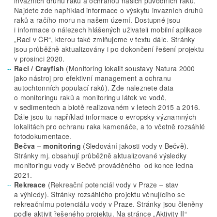
invazních druhů raků a ochranou našich původních raků.
Najdete zde například informace o výskytu invazních druhů
raků a račího moru na našem území. Dostupné jsou
i informace o nálezech hlášených uživateli mobilní aplikace
„Raci v ČR“, kterou také zmiňujeme v textu dále. Stránky
jsou průběžně aktualizovány i po dokončení řešení projektu
v prosinci 2020.
Raci / Crayfish
(Monitoring lokalit soustavy Natura 2000
jako nástroj pro efektivní management a ochranu
autochtonních populací raků). Zde naleznete data
o monitoringu raků a monitoringu látek ve vodě,
v sedimentech a biotě realizovaném v letech 2015 a 2016.
Dále jsou tu například informace o evropsky významných
lokalitách pro ochranu raka kamenáče, a to včetně rozsáhlé
fotodokumentace.
Bečva
– monitoring
(Sledování jakosti vody v Bečvě).
Stránky mj. obsahují průběžně aktualizované výsledky
monitoringu vody v Bečvě prováděného od konce ledna
2021.
Rekreace
(Rekreační potenciál vody v Praze – stav
a výhledy). Stránky rozsáhlého projektu věnujícího se
rekreačnímu potenciálu vody v Praze. Stránky jsou členěny
podle aktivit řešeného projektu. Na stránce „Aktivity II“