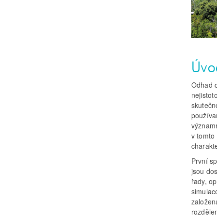
Úvo
Odhad c
nejistot
skutečn
používan
významn
v tomto 
charakte
První s
jsou do
řady, o
simulace
založen
rozděle