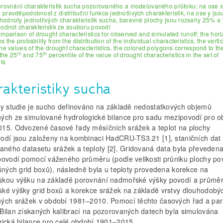
orovnání charakteristik sucha pozorovaného a modelovaného průtoku; na ose x
pravděpodobnost z distribuční funkce jednotlivých charakteristik, na ose y jso
hodnoty jednotlivých charakteristik sucha, barevné plochy jsou rozsahy 25% 
hodnot charakteristik ze souboru povodí
omparison of drought characteristics for observed and simulated runoff; the hori
 the probability from the distribution of the individual characteristics, the vertic
the values of the drought characteristics, the colored polygons correspond to th
th
th
the 25
and 75
percentile of the value of drought characteristics in the set of
ts
akteristiky sucha
ly studie je sucho definováno na základě nedostatkových objemů
ých ze simulované hydrologické bilance pro sadu mezipovodí pro o
15. Odvozené časové řady měsíčních srážek a teplot na plochy
odí jsou založeny na kombinaci HadCRU-TS3.21 [1], staničních dat
vaného datasetu srážek a teploty [2]. Gridovaná data byla převeden
povodí pomocí váženého průměru (podle velikosti průniku plochy po
ušných grid boxů), následně byla u teploty provedena korekce na
kou výšku na základě porovnání nadmořské výšky povodí a průmě
ké výšky grid boxů a korekce srážek na základě vrstvy dlouhodobý
ých srážek v období 1981–2010. Pomocí těchto časových řad a pa
Bilan získaných kalibrací na pozorovaných datech byla simulována
gická bilance pro celé období 1901–2015.