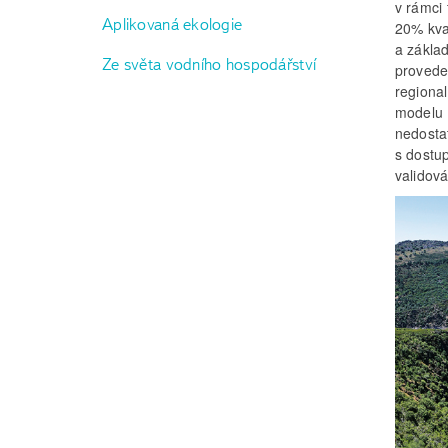
v rámci
Aplikovaná ekologie
20% kva
a zákla
Ze světa vodního hospodářství
provede
regiona
modelu B
nedosta
s dostu
validová