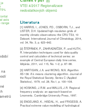
Článek v pdf
 je
VTEI 4/2017 Regionalizace
u
a 75%
nedostatkových objemů
zontal
al axis
Literatura
e range
[1] HARRIS, I., JONES, P.D., OSBORN, T.J., and
LISTER, D.H. Updated high-resolution grids of
monthly climatic observations–the CRU TS3, 10
Dataset. International Journal of Climatology, 2014,
vol. 34, No. 3, p. 623–642.
[2] ŠTĚPÁNEK, P., ZAHRADNÍČEK, P., and HUTH,
R. Interpolation techniques used for data quality
bdobí
control and calculation of technical series: an
example of Central European daily time series.
Idöjárás, 2011, vol. 115, No. 1–2, p. 87–98.
[3] HARTIGAN, J.A. and WONG, M.A. Algorithm
a na
AS 136: A k-means clustering algorithm. Journal of
vodí
the Royal Statistical Society. Series C (Applied
Statistics), 1979, vol. 28, No.1, p. 100–108.
rné
[4] HOSKING, J.R.M. and WALLIS, J.R. Regional
ch
frequency analysis: an approach based on
Lmoments. Cambridge University Press, 1997.
rametrů
[5] ENGELAND, K., HISDAL, H., and FRIGESSI, A.
Practical extreme value modelling of hydrological