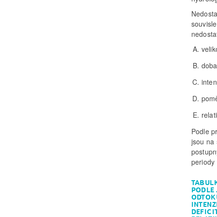
Nedosta
souvisl
nedosta
veli
doba 
inte
pomě
relat
Podle p
jsou na 
postupný
periody
TABUL
PODLE
ODTOKU
INTENZ
DEFICI