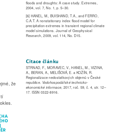
floods and droughts: A case study. Extremes,
2004, vol. 7, No. 1, p. 5–30.
[6] HANEL, M., BUISHAND, T.A., and FERRO,
C.A.T. A nonstationary index flood model for
precipitation extremes in transient regional climate
model simulations. Journal of Geophysical
Research, 2009, vol. 114, No. D15.
Citace článku
STRNAD, F., MORAVEC, V., HANEL, M., VIZINA,
A., BERAN, A., MELIŠOVÁ, E. a KOŽÍN, R.
Regionalizace nedostatkových objemů v České
republice.
Vodohospodářské technicko-
ejmé, že
ekonomické informace
, 2017, roč. 59, č. 4, str. 12–
17. ISSN 0322-8916.
tí
okles.
CHA
ÉHO
]
MĚR