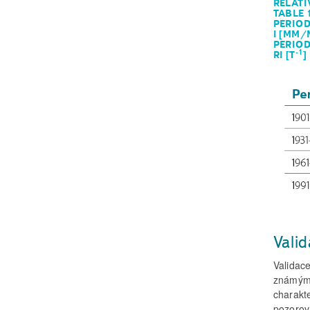
RELATI
TABLE 
PERIOD
I [MM/
PERIOD
-1
RI [T
]
Vali
Validac
známým 
charakt
pozorov