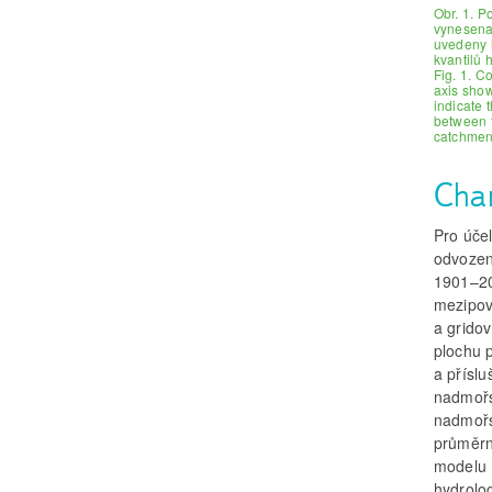
Obr. 1. P
vynesena 
uvedeny 
kvantilů 
Fig. 1. C
axis shows
indicate 
between 
catchmen
Char
Pro úče
odvozen
1901–20
mezipov
a grido
plochu 
a přísl
nadmořs
nadmořs
průměrn
modelu 
hydrolo