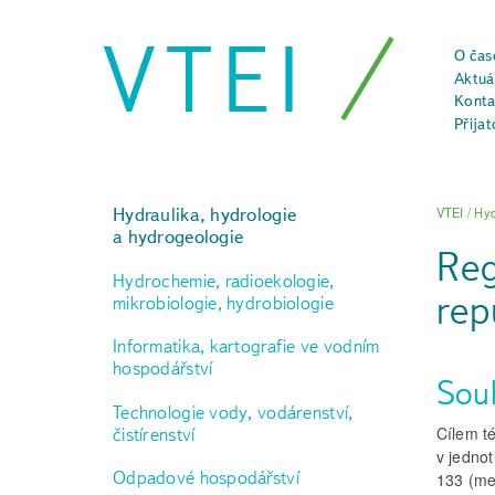
VTEI
O čas
Aktuál
Konta
Přijat
Hydraulika, hydrologie
VTEI
/
Hyd
a hydrogeologie
Reg
Hydrochemie, radioekologie,
rep
mikrobiologie, hydrobiologie
Informatika, kartografie ve vodním
hospodářství
Sou
Technologie vody, vodárenství,
Cílem té
čistírenství
v jedno
Odpadové hospodářství
133 (me