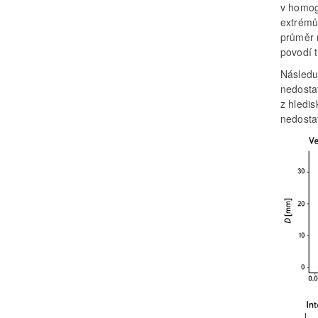
v homog
extrémů
průměr 
povodí 
Následuj
nedostat
z hledis
nedosta