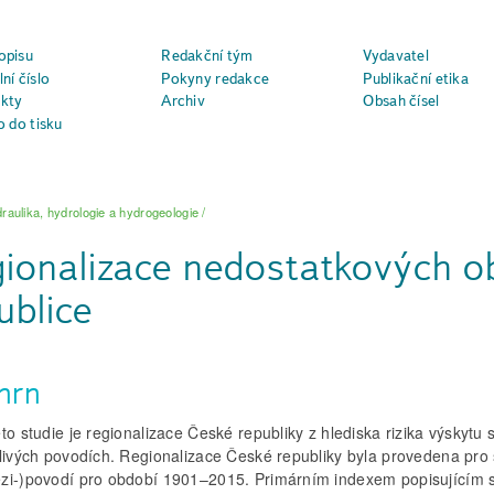
opisu
Redakční tým
Vydavatel
ní číslo
Pokyny redakce
Publikační etika
kty
Archiv
Obsah čísel
o do tisku
raulika, hydrologie a hydrogeologie
/
ionalizace nedostatkových o
ublice
hrn
to studie je regionalizace České republiky z hlediska rizika výskytu
tlivých povodích. Regionalizace České republiky byla provedena pro
zi-)povodí pro období 1901–2015. Primárním indexem popisujícím 