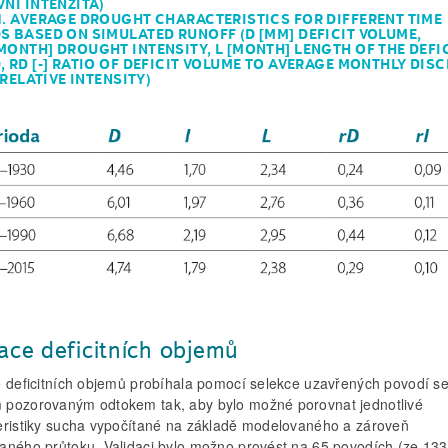
VNÍ INTENZITA)
1. AVERAGE DROUGHT CHARACTERISTICS FOR DIFFERENT TIME
S BASED ON SIMULATED RUNOFF (D [MM] DEFICIT VOLUME,
MONTH] DROUGHT INTENSITY, L [MONTH] LENGTH OF THE DEFI
, RD [-] RATIO OF DEFICIT VOLUME TO AVERAGE MONTHLY DIS
 RELATIVE INTENSITY)
dace deficitních objemů
e deficitních objemů probíhala pomocí selekce uzavřených povodí s
pozorovaným odtokem tak, aby bylo možné porovnat jednotlivé
eristiky sucha vypočítané na základě modelovaného a zároveň
aného průtoku. Validaci bylo možno provést na 65 povodích (ze 133