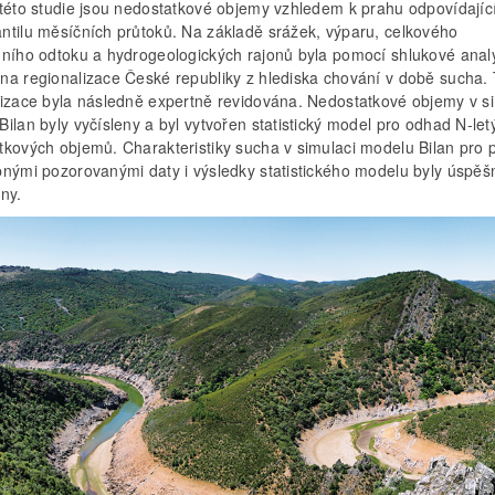
 této studie jsou nedostatkové objemy vzhledem k prahu odpovídají
ntilu měsíčních průtoků. Na základě srážek, výparu, celkového
dního odtoku a hydrogeologických rajonů byla pomocí shlukové anal
na regionalizace České republiky z hlediska chování v době sucha. 
lizace byla následně expertně revidována. Nedostatkové objemy v s
ilan byly vyčísleny a byl vytvořen statistický model pro odhad N-let
tkových objemů. Charakteristiky sucha v simulaci modelu Bilan pro 
pnými pozorovanými daty i výsledky statistického modelu byly úspěš
ny.