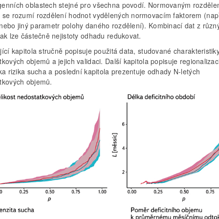
enních oblastech stejné pro všechna povodí. Normovaným rozděle
 se rozumí rozdělení hodnot vydělených normovacím faktorem (nap
nebo jiný parametr polohy daného rozdělení). Kombinací dat z různ
tak lze částečně nejistoty odhadu redukovat.
ící kapitola stručně popisuje použitá data, studované charakteristik
kových objemů a jejich validaci. Další kapitola popisuje regionaliza
ka rizika sucha a poslední kapitola prezentuje odhady N-letých
tkových objemů.