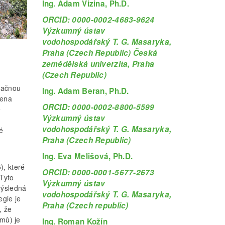
Ing. Adam Vizina, Ph.D.
ORCID: 0000-0002-4683-9624
Výzkumný ústav
vodohospodářský T. G. Masaryka,
Praha (Czech Republic) Česká
zemědělská univerzita, Praha
(Czech Republic)
značnou
Ing. Adam Beran, Ph.D.
bena
ORCID: 0000-0002-8800-5599
ě
Výzkumný ústav
vodohospodářský T. G. Masaryka,
é
Praha (Czech Republic)
Ing. Eva Melišová, Ph.D.
), které
ORCID: 0000-0001-5677-2673
 Tyto
Výzkumný ústav
výsledná
vodohospodářský T. G. Masaryka,
egie je
Praha (Czech republic)
, že
mů) je
Ing. Roman Kožín