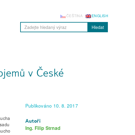
ČEŠTINA
ENGLISH
Hledat
bjemů v České
Publikováno 10. 8. 2017
 sucha
Autoři
 sadu
Ing. Filip Strnad
sucho