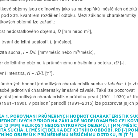
tkové objemy jsou definovány jako suma doplňků měsíčních odtoků
e pod 20% kvantilem rozdělení odtoku. Mezi základní charakteristiky
tkových objemů lze zařadit:
3
kost nedostatkového objemu,
D
[mm nebo m
],
trvání deficitní události,
L
[měsíce],
3
nzita sucha,
I
=
D
/
L
[mm/měsíc nebo m
/měsíc],
r deficitního objemu k průměrnému měsíčnímu odtoku,
rD
[-],
-1
ivní intenzita,
rI = rD/L
[t
].
růměrných hodnot jednotlivých charakteristik sucha v
tabulce 1
je zř
sobě jednotlivé charakteristiky lineárně závislé. Také lze pozorovat
 růst jednotlivých charakteristik v průběhu první (1901–1930) až tře
 (1961–1990), v poslední periodě (1991–2015) lze pozorovat jejich p
KA 1. POROVNÁNÍ PRŮMĚRNÝCH HODNOT CHARAKTERISTIK SU
 JEDNOTLIVÝCH PERIOD NA ZÁKLADĚ MODELOVANÉHO CELKOV
 (D [MM] VELIKOST NEDOSTATKOVÝCH OBJEMŮ, I [MM/MĚSÍC
ITA SUCHA, L [MĚSÍC] DÉLKA DEFICITNÍHO OBDOBÍ, RD [-] PO
-1
TNÍHO OBJEMU K PRŮMĚRNÉMU MĚSÍČNÍMU ODTOKU, RI [T
]