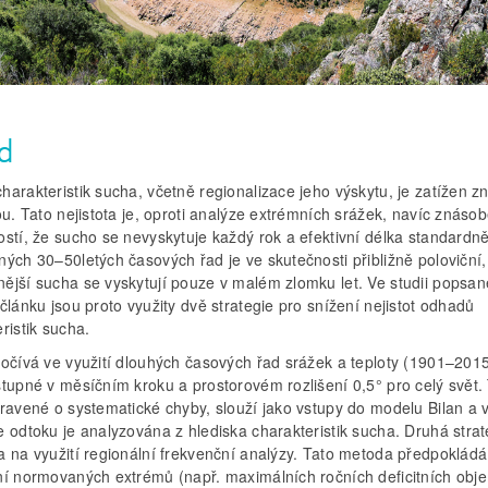
d
harakteristik sucha, včetně regionalizace jeho výskytu, je zatížen 
ou. Tato nejistota je, oproti analýze extrémních srážek, navíc znáso
ostí, že sucho se nevyskytuje každý rok a efektivní délka standardn
ých 30–50letých časových řad je ve skutečnosti přibližně poloviční,
ější sucha se vyskytují pouze v malém zlomku let. Ve studii popsan
článku jsou proto využity dvě strategie pro snížení nejistot odhadů
ristik sucha.
počívá ve využití dlouhých časových řad srážek a teploty (1901–2015
stupné v měsíčním kroku a prostorovém rozlišení 0,5° pro celý svět.
pravené o systematické chyby, slouží jako vstupy do modelu Bilan a 
 odtoku je analyzována z hlediska charakteristik sucha. Druhá strat
a na využití regionální frekvenční analýzy. Tato metoda předpokládá
ní normovaných extrémů (např. maximálních ročních deficitních obje