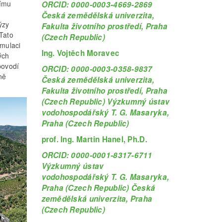
címu
ORCID: 0000-0003-4669-2869
Česká zemědělská univerzita,
ýzy
Fakulta životního prostředí, Praha
Tato
(Czech Republic)
imulaci
Ing. Vojtěch Moravec
ých
povodí
ORCID: 0000-0003-0358-9837
ně
Česká zemědělská univerzita,
Fakulta životního prostředí, Praha
(Czech Republic) Výzkumný ústav
vodohospodářský T. G. Masaryka,
Praha (Czech Republic)
prof. Ing. Martin Hanel, Ph.D.
ORCID: 0000-0001-8317-6711
Výzkumný ústav
vodohospodářský T. G. Masaryka,
Praha (Czech Republic) Česká
zemědělská univerzita, Praha
(Czech Republic)