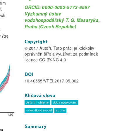
ním
ORCID: 0000-0002-5773-6567
ř.
Výzkumný ústav
ých
vodohospodářský T. G. Masaryka,
Praha (Czech Republic)
y
ci ČR
Copyright
© 2017 Autoři. Tuto práci je kdokoliv
oprávněn šířit a využívat za podmínek
licence CC BY-NC 4.0
DOI
10.46555/VTEI.2017.05.002
Klíčová slova
deficitní objemy
doba opakování
index-flood model
sucho
Summary