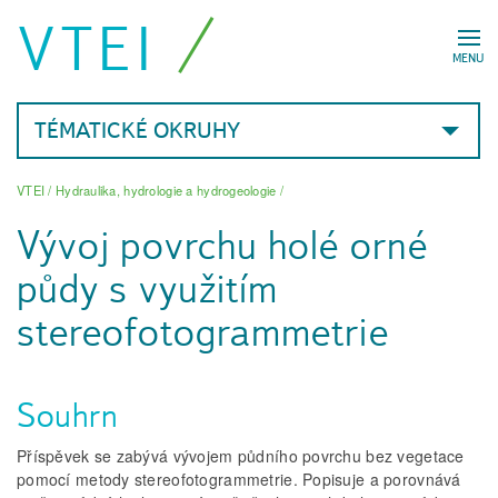
VTEI
MENU
TÉMATICKÉ OKRUHY
VTEI
/
Hydraulika, hydrologie a hydrogeologie
/
Vývoj povrchu holé orné
půdy s využitím
stereofotogrammetrie
Souhrn
Příspěvek se zabývá vývojem půdního povrchu bez vegetace
pomocí metody stereofotogrammetrie. Popisuje a porovnává