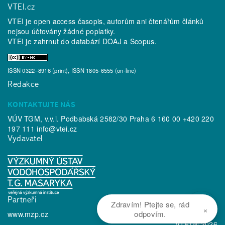
VTEI.cz
VTEI je open access časopis, autorům ani čtenářům článků
nejsou účtovány žádné poplatky.
VTEI je zahrnut do databází
DOAJ
a
Scopus
.
ISSN 0322–8916 (print), ISSN 1805-6555 (on-line)
Redakce
KONTAKTUJTE NÁS
VÚV TGM, v.v.i. Podbabská 2582/30 Praha 6 160 00 +420 220
197 111
info@vtei.cz
Vydavatel
Partneři
Zdravím! Ptejte se, rád
×
odpovím.
www.mzp.cz
VTEI ® 2026