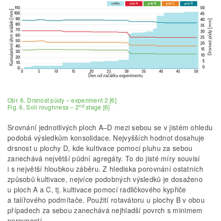
Obr. 6. Drsnost půdy – experiment 2 [6]
nd
Fig. 6. Soil roughness – 2
stage [6]
Srovnání jednotlivých ploch A–D mezi sebou se v jistém ohledu
podobá výsledkům konsolidace. Nejvyšších hodnot dosahuje
drsnost u plochy D, kde kultivace pomocí pluhu za sebou
zanechává největší půdní agregáty. To do jisté míry souvisí
i s největší hloubkou záběru. Z hlediska porovnání ostatních
způsobů kultivace, nejvíce podobných výsledků je dosaženo
u ploch A a C, tj. kultivace pomocí radličkového kypřiče
a talířového podmítače. Použití rotavátoru u plochy B v obou
případech za sebou zanechává nejhladší povrch s minimem
nerovností.