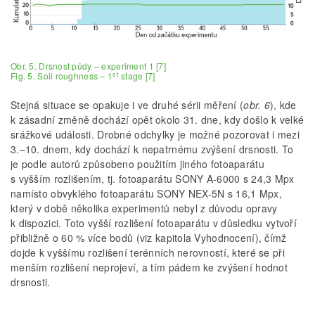
Obr. 5. Drsnost půdy – experiment 1 [7]
st
Fig. 5. Soil roughness – 1
stage [7]
Stejná situace se opakuje i ve druhé sérii měření (
obr. 6
), kde
k zásadní změně dochází opět okolo 31. dne, kdy došlo k velké
srážkové události. Drobné odchylky je možné pozorovat i mezi
3.–10. dnem, kdy dochází k nepatrnému zvýšení drsnosti. To
je podle autorů způsobeno použitím jiného fotoaparátu
s vyšším rozlišením, tj. fotoaparátu SONY A-6000 s 24,3 Mpx
namísto obvyklého fotoaparátu SONY NEX-5N s 16,1 Mpx,
který v době několika experimentů nebyl z důvodu opravy
k dispozici. Toto vyšší rozlišení fotoaparátu v důsledku vytvoří
přibližně o 60 % více bodů (viz kapitola Vyhodnocení), čímž
dojde k vyššímu rozlišení terénních nerovností, které se při
menším rozlišení neprojeví, a tím pádem ke zvýšení hodnot
drsnosti.