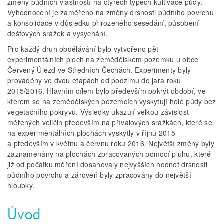
změny půdních vlastností na čtyřech typech kultivace půdy.
Vyhodnocení je zaměřeno na změny drsnosti půdního povrchu
a konsolidace v důsledku přirozeného sesedání, působení
dešťových srážek a vysychání.
Pro každý druh obdělávání bylo vytvořeno pět
experimentálních ploch na zemědělském pozemku u obce
Červený Újezd ve Středních Čechách. Experimenty byly
prováděny ve dvou etapách od podzimu do jara roku
2015/2016. Hlavním cílem bylo především pokrýt období, ve
kterém se na zemědělských pozemcích vyskytují holé půdy bez
vegetačního pokryvu. Výsledky ukazují velkou závislost
měřených veličin především na přívalových srážkách, které se
na experimentálních plochách vyskytly v říjnu 2015
a především v květnu a červnu roku 2016. Největší změny byly
zaznamenány na plochách zpracovaných pomocí pluhu, které
již od počátku měření dosahovaly nejvyšších hodnot drsnosti
půdního povrchu a zároveň byly zpracovány do největší
hloubky.
Úvod