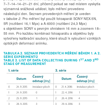
7–7–14–14–21–21 dní, přičemž pokud se nad místem vyskytla
významná srážková událost, bylo měření provedeno
následující den. Seznam provedených měření je uveden
v
tabulce 2
. Pro měření byl použit fotoaparát SONY NEX-5N,
5R (rozlišení 16,1 Mpx) a A-6000 (rozlišení 24,3 Mpx)
s objektivem SONY s pevným ohniskem 16 mm a zoomem 18–
55 mm. Pro každou kombinaci fotoaparátu a objektivu byly
vytvořeny kalibrační soubory, které slouží k vyloučení vzniklých
optických deformací snímku.
TABULKA 2. SEZNAM PROVEDENÝCH MĚŘENÍ BĚHEM 1. A 2.
SÉRIE EXPERIMENTŮ
ST
ND
TABLE 2. LIST OF DATA COLLECTING DURING 1
AND 2
STAGE OF MEASUREMENT