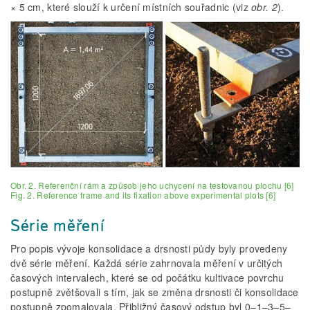
× 5 cm, které slouží k určení místních souřadnic (viz
obr. 2
).
Obr. 2. Referenční rám a způsob jeho uchycení na testovanou plochu [6]
Fig. 2. Reference frame and its fixation above experimental plots [6]
Série měření
Pro popis vývoje konsolidace a drsnosti půdy byly provedeny
dvě série měření. Každá série zahrnovala měření v určitých
časových intervalech, které se od počátku kultivace povrchu
postupně zvětšovali s tím, jak se změna drsnosti či konsolidace
postupně zpomalovala. Přibližný časový odstup byl 0–1–3–5–