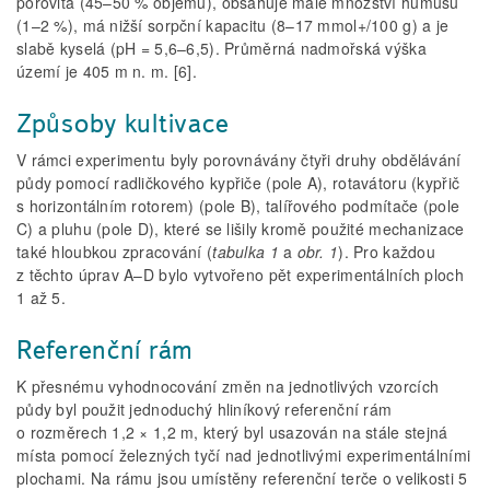
pórovitá (45–50 % objemu), obsahuje malé množství humusu
(1–2 %), má nižší sorpční kapacitu (8–17 mmol+/100 g) a je
slabě kyselá (pH = 5,6–6,5). Průměrná nadmořská výška
území je 405 m n. m. [6].
Způsoby kultivace
V rámci experimentu byly porovnávány čtyři druhy obdělávání
půdy pomocí radličkového kypřiče (pole A), rotavátoru (kypřič
s horizontálním rotorem) (pole B), talířového podmítače (pole
C) a pluhu (pole D), které se lišily kromě použité mechanizace
také hloubkou zpracování (
tabulka 1
a
obr. 1
). Pro každou
z těchto úprav A–D bylo vytvořeno pět experimentálních ploch
1 až 5.
Referenční rám
K přesnému vyhodnocování změn na jednotlivých vzorcích
půdy byl použit jednoduchý hliníkový referenční rám
o rozměrech 1,2 × 1,2 m, který byl usazován na stále stejná
místa pomocí železných tyčí nad jednotlivými experimentálními
plochami. Na rámu jsou umístěny referenční terče o velikosti 5