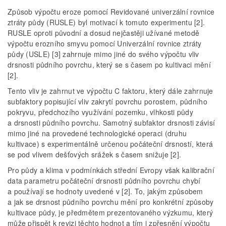
Způsob výpočtu eroze pomocí Revidované univerzální rovnice
ztráty půdy (RUSLE) byl motivací k tomuto experimentu [2].
RUSLE oproti původní a dosud nejčastěji užívané metodě
výpočtu erozního smyvu pomocí Univerzální rovnice ztráty
půdy (USLE) [3] zahrnuje mimo jiné do svého výpočtu vliv
drsnosti půdního povrchu, který se s časem po kultivaci mění
[2].
Tento vliv je zahrnut ve výpočtu C faktoru, který dále zahrnuje
subfaktory popisující vliv zakrytí povrchu porostem, půdního
pokryvu, předchozího využívání pozemku, vlhkosti půdy
a drsnosti půdního povrchu. Samotný subfaktor drsnosti závisí
mimo jiné na provedené technologické operaci (druhu
kultivace) s experimentálně určenou počáteční drsností, která
se pod vlivem dešťových srážek s časem snižuje [2].
Pro půdy a klima v podmínkách střední Evropy však kalibrační
data parametru počáteční drsnosti půdního povrchu chybí
a používají se hodnoty uvedené v [2]. To, jakým způsobem
a jak se drsnost půdního povrchu mění pro konkrétní způsoby
kultivace půdy, je předmětem prezentovaného výzkumu, který
může přispět k revizi těchto hodnot a tím i zpřesnění výpočtu