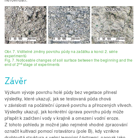
Obr. 7. Viditelné změny povrchu půdy na začátku a konci 2. série
experimentů
Fig. 7. Noticeable changes of soil surface between the beginning and the
nd
end of 2
stage of experiments
Závěr
Výzkum vývoje povrchu holé půdy bez vegetace přinesl
výsledky, které ukazují, jak se testovaná půda chová
v závislosti na počáteční úpravě povrchu a přirozených vlivech.
Výsledky ukazují, jak konkrétní úprava povrchu půdy může
přispět k zadržení vody v krajině a omezení vodní eroze.
Z tohoto pohledu je možné jako nejméně vhodné zpracování
označit kultivaci pomocí rotavátoru (pole B), kdy vznikne
drobtovitá struktura s velmi jemnými částicemi, naopak jako