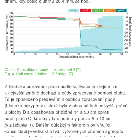
dnem, kdy došlo k úhrnu 26,4 mm/24 hod.
Obr. 4. Konsolidace půdy – experiment 2 [7]
nd
Fig. 4. Soil consolidation – 2
stage [7]
Z hlediska porovnání ploch podle kultivace je zřejmé, že
k nejvyšší změně dochází u půdy zpracované pomocí pluhu.
To je způsobeno především hloubkou zpracování půdy
(hloubka nakypření), která byla v obou sériích nejvyšší právě
u plochy D a dosahovala přibližně 14 a 30 cm oproti
např. ploše C, kde byly tyto hodnoty pouze 5 a 10 cm
(viz
tabulka 1
). Dalším důležitým faktorem ovlivňující
konsolidaci je velikost a tvar vytvořených půdních agregátů