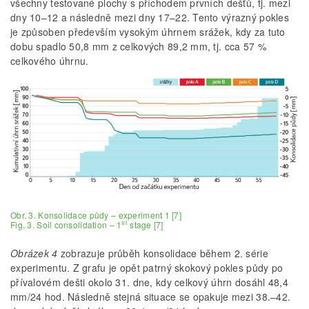
všechny testované plochy s příchodem prvních dešťů, tj. mezi
dny 10–12 a následně mezi dny 17–22. Tento výrazný pokles
je způsoben především vysokým úhrnem srážek, kdy za tuto
dobu spadlo 50,8 mm z celkových 89,2 mm, tj. cca 57 %
celkového úhrnu.
Obr. 3. Konsolidace půdy – experiment 1 [7]
st
Fig. 3. Soil consolidation – 1
stage [7]
Obrázek 4
zobrazuje průběh konsolidace během 2. série
experimentu. Z grafu je opět patrný skokový pokles půdy po
přívalovém dešti okolo 31. dne, kdy celkový úhrn dosáhl 48,4
mm/24 hod. Následně stejná situace se opakuje mezi 38.–42.