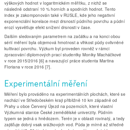
výškových hodnot v logaritmickém měřítku, z nichž se
následně odstraní 10 % horních a spodních hodnot. Tento
index je zakomponován také v RUSLE, kde jeho negativní
exponenciální korelace mezi drsností půdního povrchu a půdní
erozí vysvětluje efekt snížení drsnosti v čase.
Dalším sledovaným parametrem na začátku a na konci obou
sérií měření byla objemová hmotnost a vlhkost půdy ovlivněné
kultivací povrchu. Výzkum byl proveden rovněž v rámci
zpracování diplomových prací studentky Moniky Macháčkové
v roce 2015/2016 [6] a navazující práce studenta Martina
Floriana v roce 2016 [7].
Experimentální měření
Měření bylo prováděno na experimentálních plochách, které se
nachází ve Středočeském kraji přibližně 10 km západně od
Prahy u obce Červený Újezd na pozemcích, které vlastní
Výzkumná stanice České zemědělské univerzity. Půdním
typem se jedná o hnědozem. Terén je v oblasti rovinatý, a tedy
zajišťuje dobrý vsak srážkových vod. Půda je mírně až středně