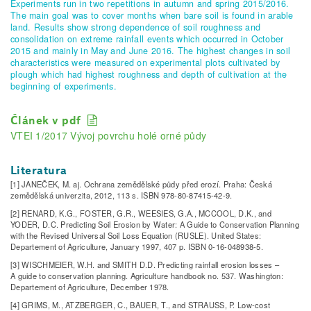
Experiments run in two repetitions in autumn and spring 2015/2016.
The main goal was to cover months when bare soil is found in arable
land. Results show strong dependence of soil roughness and
consolidation on extreme rainfall events which occurred in October
2015 and mainly in May and June 2016. The highest changes in soil
characteristics were measured on experimental plots cultivated by
plough which had highest roughness and depth of cultivation at the
beginning of experiments.
Článek v pdf
VTEI 1/2017 Vývoj povrchu holé orné půdy
Literatura
[1] JANEČEK, M. aj. Ochrana zemědělské půdy před erozí. Praha: Česká
zemědělská univerzita, 2012, 113 s. ISBN 978-80-87415-42-9.
[2] RENARD, K.G., FOSTER, G.R., WEESIES, G.A., MCCOOL, D.K., and
YODER, D.C. Predicting Soil Erosion by Water: A Guide to Conservation Planning
with the Revised Universal Soil Loss Equation (RUSLE). United States:
Departement of Agriculture, January 1997, 407 p. ISBN 0-16-048938-5.
[3] WISCHMEIER, W.H. and SMITH D.D. Predicting rainfall erosion losses –
A guide to conservation planning. Agriculture handbook no. 537. Washington:
Departement of Agriculture, December 1978.
[4] GRIMS, M., ATZBERGER, C., BAUER, T., and STRAUSS, P. Low­‑cost