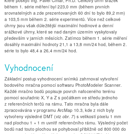
které poskytl Ing. Pavel Cihlář, Ph.D. Celkový úhrn srážek
během 1. série měření byl 223,0 mm (během prvních
srovnatelných a zde prezentovaných 60 dní to bylo 89,2 mm)
a 103,5 mm během 2. série experimentů. Více než celkové
úhrny jsou však důležitější maximální hodinové a denní
srážkové úhrny, které se nad daným územím vyskytovaly
především v jarních měsících. Zatímco během 1. série měření
dosáhly maximální hodnoty 21,1 a 13,8 mm/24 hod, během 2.
série to bylo 48,4 a 26,4 mm/24 hod.
Vyhodnocení
Základní postup vyhodnocení snímků zahrnoval vytvoření
bodového mračna pomocí softwaru PhotoModeler Scanner.
Každé mračno bodů popisuje povrch nafoceného terénu
pomocí souřadnic X, Y a Z s počátkem ve středu jednoho
z referenčních terčů na rámu. Tato mračna byla dále
zpracovávána v programu ArcMap 10.3, kde z nich byly
vytvořeny výsledné DMT (viz
obr. 7
) s velikostí pixelu 1 mm
nad plochou 1 × 1 m uvnitř referenčního rámu. Výsledný počet
bodů nad touto plochou se pohyboval přibližně od 800 000 do