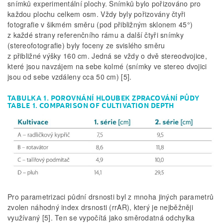
snímků experimentální plochy. Snímků bylo pořizováno pro
každou plochu celkem osm. Vždy byly pořizovány čtyři
fotografie v šikmém směru (pod přibližným sklonem 45°)
z každé strany referenčního rámu a další čtyři snímky
(stereofotografie) byly foceny ze svislého směru
z přibližné výšky 160 cm. Jedná se vždy o dvě stereodvojice,
které jsou navzájem na sebe kolmé (snímky ve stereo dvojici
jsou od sebe vzdáleny cca 50 cm) [5].
TABULKA 1. POROVNÁNÍ HLOUBEK ZPRACOVÁNÍ PŮDY
TABLE 1. COMPARISON OF CULTIVATION DEPTH
Pro parametrizaci půdní drsnosti byl z mnoha jiných parametrů
zvolen náhodný index drsnosti (rrAR), který je nejběžněji
využívaný [5]. Ten se vypočítá jako směrodatná odchylka