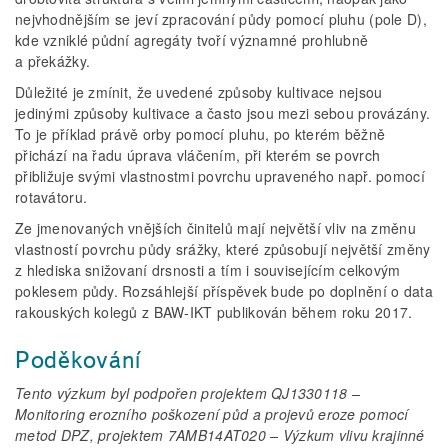
nejvhodnějším se jeví zpracování půdy pomocí pluhu (pole D),
kde vzniklé půdní agregáty tvoří významné prohlubně
a překážky.
Důležité je zmínit, že uvedené způsoby kultivace nejsou
jedinými způsoby kultivace a často jsou mezi sebou provázány.
To je příklad právě orby pomocí pluhu, po kterém běžně
přichází na řadu úprava vláčením, při kterém se povrch
přibližuje svými vlastnostmi povrchu upraveného např. pomocí
rotavátoru.
Ze jmenovaných vnějších činitelů mají největší vliv na změnu
vlastností povrchu půdy srážky, které způsobují největší změny
z hlediska snižovaní drsnosti a tím i souvisejícím celkovým
poklesem půdy. Rozsáhlejší příspěvek bude po doplnění o data
rakouských kolegů z BAW­‑IKT publikován během roku 2017.
Poděkování
Tento výzkum byl podpořen projektem QJ1330118 –
Monitoring erozního poškození půd a projevů eroze pomocí
metod DPZ, projektem 7AMB14AT020 – Výzkum vlivu krajinné