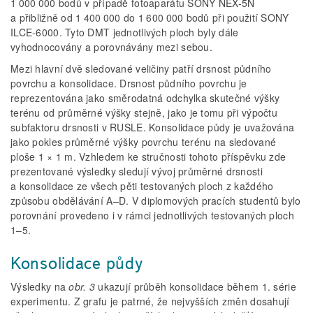
1 000 000 bodů v případě fotoaparátu SONY NEX-5N
a přibližně od 1 400 000 do 1 600 000 bodů při použití SONY
ILCE-6000. Tyto DMT jednotlivých ploch byly dále
vyhodnocovány a porovnávány mezi sebou.
Mezi hlavní dvě sledované veličiny patří drsnost půdního
povrchu a konsolidace. Drsnost půdního povrchu je
reprezentována jako směrodatná odchylka skutečné výšky
terénu od průměrné výšky stejně, jako je tomu při výpočtu
subfaktoru drsnosti v RUSLE. Konsolidace půdy je uvažována
jako pokles průměrné výšky povrchu terénu na sledované
ploše 1 × 1 m. Vzhledem ke stručnosti tohoto příspěvku zde
prezentované výsledky sledují vývoj průměrné drsnosti
a konsolidace ze všech pěti testovaných ploch z každého
způsobu obdělávání A–D. V diplomových pracích studentů bylo
porovnání provedeno i v rámci jednotlivých testovaných ploch
1–5.
Konsolidace půdy
Výsledky na
obr. 3
ukazují průběh konsolidace během 1. série
experimentu. Z grafu je patrné, že nejvyšších změn dosahují