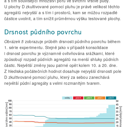
a s tím související množství pórů ve svrchní vrstvě půdy.
U plochy D zkultivované pomocí pluhu je právě velikost těchto
agregátů nejvyšší a s tím i prostorů, kam se můžou rozpadlé
částice uvolnit, a tím snížit průměrnou výšku testované plochy.
Drsnost půdního povrchu
Obrázek 5
zobrazuje průběh drsnosti půdního povrchu během
1. série experimentu. Stejně jako v případě konsolidace
i drsnost povrchu je významně ovlivňována srážkami, které
způsobují rozpad půdních agregátů na menší shluky půdních
částic. Největší změny jsou patrné opět kolem 10. a 20. dne.
Z hlediska počátečních hodnot dosahuje nejvyšší drsnosti pole
D zkultivované pomocí pluhu, který za sebou zanechává
největší půdní agregáty s velmi rozmanitým tvarem.