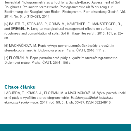
Terrestrial Photogrammetry as a Tool for a Sample­‑Based Assessment of Soil
Roughness Preiswerte terrestrische Photogrammetrie als Werkzeug zur
Bestimmung der Rauigkeit von Böden. Photogramm.-Fernerkundung­‑Geoinf., Vol.
2014, No. 5, p. 313–323, 2014.
[5] BAUER, T., STRAUSS, P., GRIMS, M., KAMPTNER, E., MANSBERGER, R.,
and SPIEGEL, H. Long­‑term argicultural management effects on surface
roughness and consolidation of soils. Soil & Tillage Research, 2015, 151, p. 28–
38.
[6] MACHÁČKOVÁ, M. Popis vývoje povrchu zemědělské půdy s využitím
stereofotogrammetrie. Diplomová práce. Praha: ČVUT, 2016, 111 s.
[7] FLORIAN, M. Popis povrchu orné půdy s využitím stereofotogrammetrie.
Diplomová práce. Praha: ČVUT, 2016, 106 s.
Citace článku
LABURDA, T., KRÁSA, J., FLORIAN, M. a MACHÁČKOVÁ, M. Vývoj povrchu holé
orné půdy s využitím stereofotogrammetrie.
Vodohospodářské technicko-
ekonomické informace
, 2017, roč. 59, č. 1, str. 33–37. ISSN 0322-8916.