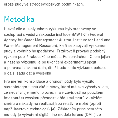
eroze půdy ve středoevropských podmínkách.
Metodika
Hlavní cíle a úkoly tohoto výzkumu byly stanoveny ve
spolupráci s vědci z rakouské instituce BAW­‑IKT (Federal
Agency for Water Management Austria, Institute for Land and
Water Management Research), kteří se zabývají výzkumem
půdy a vodního hospodářství. Ti zároveň provádí podobný
výzkum poblíž rakouského města Petzenkirchen. Cílem jejich
a našeho výzkumu je po ukončení experimentu spojit
a porovnat získaná data, čímž bude tento výzkum obohacen
o další sadu dat a výsledků.
Pro měření konsolidace a drsnosti půdy bylo využito
stereofotogrammetrické metody, která má své výhody v tom,
že neovlivňuje měřicí plochu, má v závislosti na použitém
fotoaparátu vysokou přesnost v řádu milimetrů v každém
směru a náklady na realizaci jsou relativně nízké (oproti
např. laserové technologii) [4]. Základním principem této
metody je vytvoření digitálního modelu terénu (DMT) ze