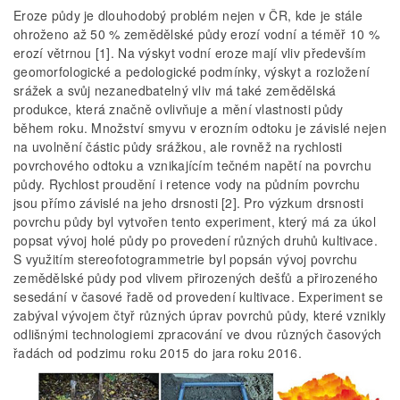
Eroze půdy je dlouhodobý problém nejen v ČR, kde je stále
ohroženo až 50 % zemědělské půdy erozí vodní a téměř 10 %
erozí větrnou [1]. Na výskyt vodní eroze mají vliv především
geomorfologické a pedologické podmínky, výskyt a rozložení
srážek a svůj nezanedbatelný vliv má také zemědělská
produkce, která značně ovlivňuje a mění vlastnosti půdy
během roku. Množství smyvu v erozním odtoku je závislé nejen
na uvolnění částic půdy srážkou, ale rovněž na rychlosti
povrchového odtoku a vznikajícím tečném napětí na povrchu
půdy. Rychlost proudění i retence vody na půdním povrchu
jsou přímo závislé na jeho drsnosti [2]. Pro výzkum drsnosti
povrchu půdy byl vytvořen tento experiment, který má za úkol
popsat vývoj holé půdy po provedení různých druhů kultivace.
S využitím stereofotogrammetrie byl popsán vývoj povrchu
zemědělské půdy pod vlivem přirozených dešťů a přirozeného
sesedání v časové řadě od provedení kultivace. Experiment se
zabýval vývojem čtyř různých úprav povrchů půdy, které vznikly
odlišnými technologiemi zpracování ve dvou různých časových
řadách od podzimu roku 2015 do jara roku 2016.