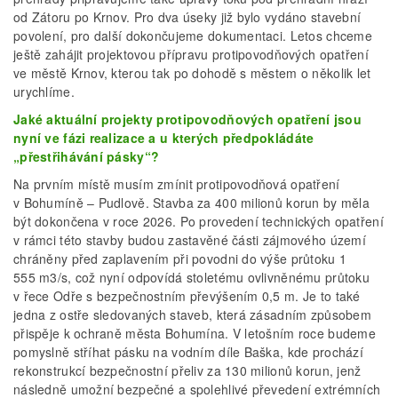
od Zátoru po Krnov. Pro dva úseky již bylo vydáno stavební
povolení, pro další dokončujeme dokumentaci. Letos chceme
ještě zahájit projektovou přípravu protipovodňových opatření
ve městě Krnov, kterou tak po dohodě s městem o několik let
urychlíme.
Jaké aktuální projekty protipovodňových opatření jsou
nyní ve fázi realizace a u kterých předpokládáte
„přestřihávání pásky“?
Na prvním místě musím zmínit protipovodňová opatření
v Bohumíně – Pudlově. Stavba za 400 milionů korun by měla
být dokončena v roce 2026. Po provedení technických opatření
v rámci této stavby budou zastavěné části zájmového území
chráněny před zaplavením při povodni do výše průtoku 1
555 m3/s, což nyní odpovídá stoletému ovlivněnému průtoku
v řece Odře s bezpečnostním převýšením 0,5 m. Je to také
jedna z ostře sledovaných staveb, která zásadním způsobem
přispěje k ochraně města Bohumína. V letošním roce budeme
pomyslně stříhat pásku na vodním díle Baška, kde prochází
rekonstrukcí bezpečnostní přeliv za 130 milionů korun, jenž
následně umožní bezpečné a spolehlivé převedení extrémních