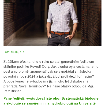
Foto: MSID, a. s.
Začátkem března tohoto roku se stal generálním ředitelem
státního podniku Povodí Odry. Jak dlouhá byla cesta na tento
post a co pro něj znamená? Jak se vypořádal s následky
povodní v roce 2024 a jak zvládá boj proti dezinformacím?
A bude konečně vybudována již mnoho let diskutovaná
přehrada Nové Heřminovy? Na naše otázky odpovídá Mgr.
Petr Birklen.
Pane řediteli, vystudoval jste obor Systematická biologie
a ekologie se zaměřením na hydrobiologii na Univerzitě