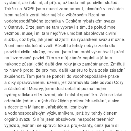
vyslechl, ale řekl mi, ať přijdu, až budu mít po civilní službě.
Takže na AOPK jsem musel zapomenout, nicméně v novinách
jsem našel inzerát informující o výběrovém řízení na
vodohospodářského technika v Českém rybářském svazu
v Ostravě. Drze jsem se tam vypravil s tím, že pokud mne
vezmou, musejí mi tam nejdříve umožnit absolvovat civilní
službu, což bylo, jak jsem si zjistil, na rybářském svazu možné.
A oni mne skutečně vzali! Ačkoli to tehdy nebylo zcela dle
pravidel civilní služby, rovnou jsem tam mohl vykonávat i práci
na inzerované pozici. Tím se můj záměr naplnil a já tam
nakonec zůstal ještě další dva roky jako zaměstnanec. Zmiňuji
to hlavně proto, že pro mou další kariéru to byla zcela zásadní
zkušenost. Tam jsem se ponořil do vodohospodářské praxe
a díky spravovanému území, jež zahrnovalo celé povodí Odry
a částečně i Moravy, jsem dost detailně poznal nejen
hydrografickou síť v území, ale i místní specifika. Zde se také
odehrálo jedno z mých důležitých profesních setkání, a sice
s docentem Milanem Jařabáčem, lesnickým
a vodohospodářským výzkumníkem, jenž byl tehdy členem
orgánů svazu. S ním jsem absolvoval nespočet terénních
výjezdů, jednání se správci toků a projektanty, čímž jsem si