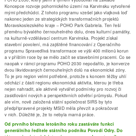
Koncepce rozvoje pohornického území na Karvinsku vytvořené
mými předchůdci. Z tohoto programu vzešel jako vlajková loď
nakonec jeden ze strategických transformačních projektů
Moravskoslezského kraje – POHO Park Gabriela. Ten řeší
přeměnu bývalého černouhelného dolu, dnes kulturní památky,
na kulturně-vzdělávací centrum Karvinska. Projekt získal
stavební povolení, má zajištěné financování z Operačního
programu Spravedlivá transformace ve výši 400 milionů korun
a v příštím roce by se mělo začít se stavebními pracemi. Co se
naopak v rámci programu POHO 2030 nepodařilo, je konverze
dvou likvidovaných černouhelných dolů na ekonomické zóny.
To je pro region velmi potřebné, protože s koncem těžby uhlí
odchází z části regio­nu ekonomická aktivita, kterou je třeba
nejen nahradit, ale aktivně vytvářet podmínky pro rozvoj či
zasidlování nových a perspektivních odvětví průmyslu. Pokud
ale vím, nově založená státní společnost SIRS by tyto
předpřipravené projekty MSID měla převzít a pokračovat
v nich. Důležité je, že to nebyla marná práce.
Od prvního března letošního roku zastáváte funkci
generálního ředitele státního podniku Povodí Odry. Do