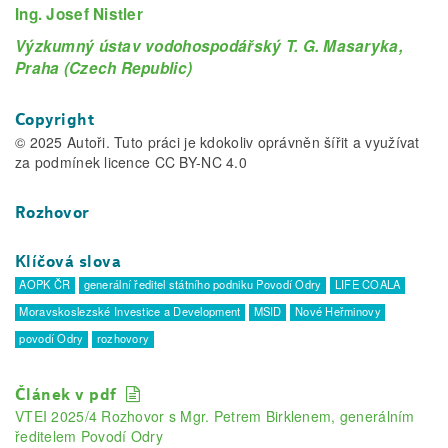
Ing. Josef Nistler
Výzkumný ústav vodohospodářský T. G. Masaryka,
Praha (Czech Republic)
Copyright
© 2025 Autoři. Tuto práci je kdokoliv oprávněn šířit a využívat
za podmínek licence CC BY-NC 4.0
Rozhovor
Klíčová slova
AOPK ČR
generální ředitel státního podniku Povodí Odry
LIFE COALA
Moravskoslezské Investice a Development
MSID
Nové Heřminovy
povodí Odry
rozhovory
Článek v pdf
VTEI 2025/4 Rozhovor s Mgr. Petrem Birklenem, generálním
ředitelem Povodí Odry