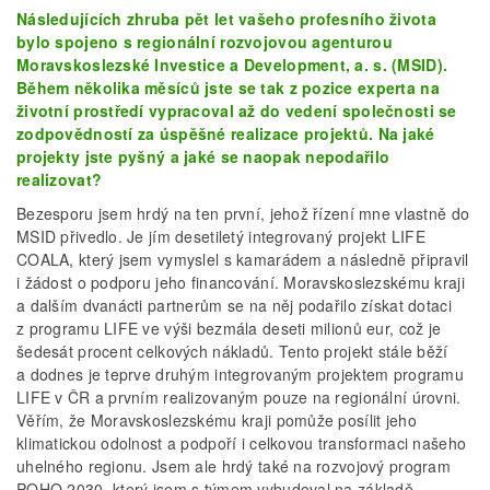
Následujících zhruba pět let vašeho profesního života
bylo spojeno s regionální rozvojovou agenturou
Moravskoslezské Investice a Development, a. s. (MSID).
Během několika měsíců jste se tak z pozice experta na
životní prostředí vypracoval až do vedení společnosti se
zodpovědností za úspěšné realizace projektů. Na jaké
projekty jste pyšný a jaké se naopak nepodařilo
realizovat?
Bezesporu jsem hrdý na ten první, jehož řízení mne vlastně do
MSID přivedlo. Je jím desetiletý integrovaný projekt LIFE
COALA, který jsem vymyslel s kamarádem a následně připravil
i žádost o podporu jeho financování. Moravskoslezskému kraji
a dalším dvanácti partnerům se na něj podařilo získat dotaci
z programu LIFE ve výši bezmála deseti milionů eur, což je
šedesát procent celkových nákladů. Tento projekt stále běží
a dodnes je teprve druhým integrovaným projektem programu
LIFE v ČR a prvním realizovaným pouze na regionální úrovni.
Věřím, že Moravskoslezskému kraji pomůže posílit jeho
klimatickou odolnost a podpoří i celkovou transformaci našeho
uhelného regionu. Jsem ale hrdý také na rozvojový program
POHO 2030, který jsem s týmem vybudoval na základě