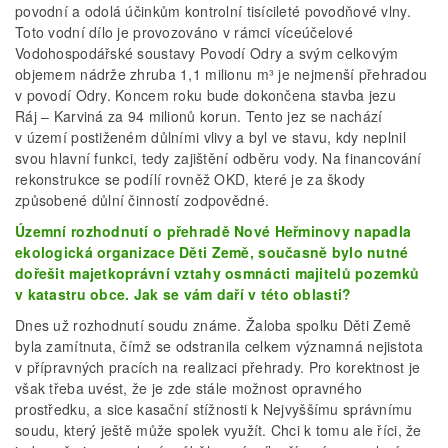
povodní a odolá účinkům kontrolní tisícileté povodňové vlny.
Toto vodní dílo je provozováno v rámci víceúčelové
Vodohospodářské soustavy Povodí Odry a svým celkovým
objemem nádrže zhruba 1,1 milionu m³ je nejmenší přehradou
v povodí Odry. Koncem roku bude dokončena stavba jezu
Ráj – Karviná za 94 milionů korun. Tento jez se nachází
v území postiženém důlními vlivy a byl ve stavu, kdy neplnil
svou hlavní funkci, tedy zajištění odběru vody. Na financování
rekonstrukce se podílí rovněž OKD, které je za škody
způsobené důlní činností zodpovědné.
Územní rozhodnutí o přehradě Nové Heřminovy napadla
ekologická organizace Děti Země, současně bylo nutné
dořešit majetkoprávní vztahy osmnácti majitelů pozemků
v katastru obce. Jak se vám daří v této oblasti?
Dnes už rozhodnutí soudu známe. Žaloba spolku Děti Země
byla zamítnuta, čímž se odstranila celkem významná nejistota
v přípravných pracích na realizaci přehrady. Pro korektnost je
však třeba uvést, že je zde stále možnost opravného
prostředku, a sice kasační stížnosti k Nejvyššímu správnímu
soudu, který ještě může spolek využít. Chci k tomu ale říci, že