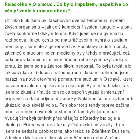
Palackého v Olomouci. Co bylo impulzem, respektive co
vás přivedlo k tomuto oboru?
Už jako kluk jsem byl fascinován dvěma fenomény: světem
živých organismů – jak celý komplexní systém funguje – a pak
zcela konkrétně lidským tělem. Když jsem se na gymnáziu
rozhodoval, jakou cestu po maturitě zvolím, vyhrálo studium
medicíny. Jsem ale z generace tzv. Husákových dětí a počty
zájemců o studium nejen medicíny byly tehdy omračující, což
nakonec v kombinaci s mými trochu rebelskými roky vedlo k
tomu, že jsem se na žádnou školu nedostal. To byla tvrdá, ale
jak čas ukázal, i docela užitečná rána. Jakousi náhodou jsem
narazil na nově otevírané pomaturitní studium v Ostravě, které
se zaměřovalo na aplikovanou ekologii. Bylo mi to blízké, tak
jsem to zkusil s tím, že ten rok alespoň využiju k intenzivní
přípravě na další přijímací zkoušky. Nakonec se mé rozhodnutí
ukázalo jako skvělá volba. Ten obor totiž tehdy teprve začínal,
moc se o něm nevědělo a studentů tam bylo jenom pár.
Vyučujícími byli tenkrát přednášející z Katedry biologie a
ekologie Přírodovědecké fakulty Ostravské univerzity. Tam
jsem se setkal s osobnostmi jako třeba se Zdeňkem Ďurišem,
Zdeňkem Majkusem, Jaroslavem Ašmerou nebo Alešem