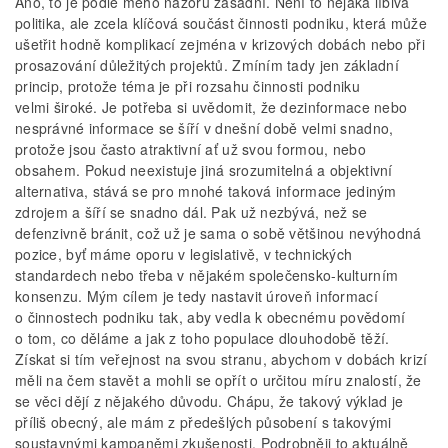
Ano, to je podle mého názoru zásadní. Není to nějaká líbivá
politika, ale zcela klíčová součást činnosti podniku, která může
ušetřit hodně komplikací zejména v krizových dobách nebo při
prosazování důležitých projektů. Zmíním tady jen základní
princip, protože téma je při rozsahu činnosti podniku
velmi široké. Je potřeba si uvědomit, že dezinformace nebo
nesprávné informace se šíří v dnešní době velmi snadno,
protože jsou často atraktivní ať už svou formou, nebo
obsahem. Pokud neexistuje jiná srozumitelná a objektivní
alternativa, stává se pro mnohé taková informace jediným
zdrojem a šíří se snadno dál. Pak už nezbývá, než se
defenzivně bránit, což už je sama o sobě většinou nevýhodná
pozice, byť máme oporu v legislativě, v technických
standardech nebo třeba v nějakém společensko-kulturním
konsenzu. Mým cílem je tedy nastavit úroveň informací
o činnostech podniku tak, aby vedla k obecnému povědomí
o tom, co děláme a jak z toho populace dlouhodobě těží.
Získat si tím veřejnost na svou stranu, abychom v dobách krizí
měli na čem stavět a mohli se opřít o určitou míru znalostí, že
se věci dějí z nějakého důvodu. Chápu, že takový výklad je
příliš obecný, ale mám z předešlých působení s takovými
soustavnými kampaněmi zkušenosti. Podrobněji to aktuálně