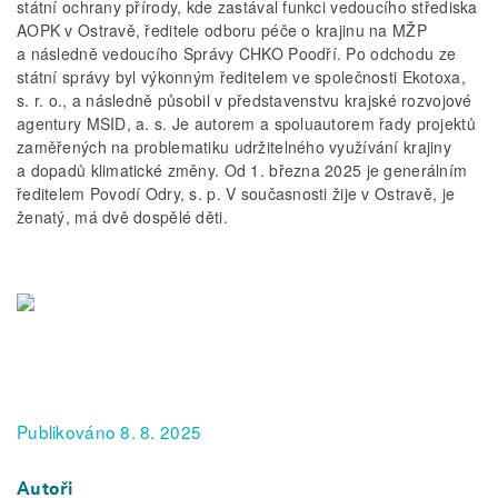
státní ochrany přírody, kde zastával funkci vedoucího střediska
AOPK v Ostravě, ředitele odboru péče o krajinu na MŽP
a následně vedoucího Správy CHKO Poodří. Po odchodu ze
státní správy byl výkonným ředitelem ve společnosti Ekotoxa,
s. r. o., a následně působil v představenstvu krajské rozvojové
agentury MSID, a. s. Je autorem a spoluautorem řady projektů
zaměřených na problematiku udržitelného využívání krajiny
a dopadů klimatické změny. Od 1. března 2025 je generálním
ředitelem Povodí Odry, s. p. V současnosti žije v Ostravě, je
ženatý, má dvě dospělé děti.
Publikováno 8. 8. 2025
Autoři