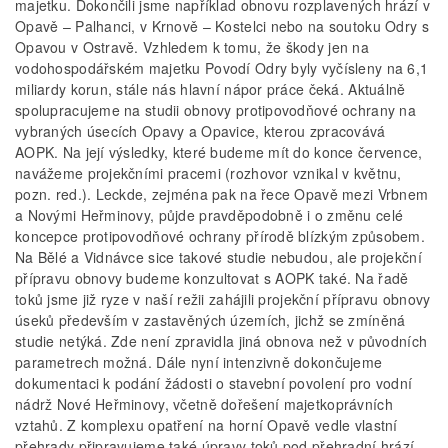
majetku. Dokončili jsme například obnovu rozplavených hrází v
Opavě – Palhanci, v Krnově – Kostelci nebo na soutoku Odry s
Opavou v Ostravě. Vzhledem k tomu, že škody jen na
vodohospodářském majetku Povodí Odry byly vyčísleny na 6,1
miliardy korun, stále nás hlavní nápor práce čeká. Aktuálně
spolupracujeme na studii obnovy protipovodňové ochrany na
vybraných úsecích Opavy a Opavice, kterou zpracovává
AOPK. Na její výsledky, které budeme mít do konce července,
navážeme projekčními pracemi (rozhovor vznikal v květnu,
pozn. red.). Leckde, zejména pak na řece Opavě mezi Vrbnem
a Novými Heřminovy, půjde pravděpodobně i o změnu celé
koncepce protipovodňové ochrany přírodě blízkým způsobem.
Na Bělé a Vidnávce sice takové studie nebudou, ale projekční
přípravu obnovy budeme konzultovat s AOPK také. Na řadě
toků jsme již ryze v naší režii zahájili projekční přípravu obnovy
úseků především v zastavěných územích, jichž se zmíněná
studie netýká. Zde není zpravidla jiná obnova než v původních
parametrech možná. Dále nyní intenzivně dokončujeme
dokumentaci k podání žádosti o stavební povolení pro vodní
nádrž Nové Heřminovy, včetně dořešení majetkoprávních
vztahů. Z komplexu opatření na horní Opavě vedle vlastní
přehrady připravujeme také úpravy toků pod přehradní hrází