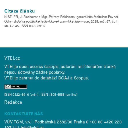
Citace článku
NISTLER, J. Rozhovor s Mgr. Petrem Birklenem, generálním ředitelem Povodí
Odry.
Vodohospodářské technicko-ekonomické informace
, 2025, roč. 67, č. 4,
str. 42–45. ISSN 0322-8916.
VTEI.cz
VTEI je open access časopis, autorům ani čtenářům článků
nejsou účtovány žádné poplatky.
VTEI je zahrnut do databází
DOAJ
a
Scopus
.
ISSN 0322–8916 (print), ISSN 1805-6555 (on-line)
Redakce
KONTAKTUJTE NÁS
VÚV TGM, v.v.i. Podbabská 2582/30 Praha 6 160 00 +420 220
197 111
info@vtei.cz