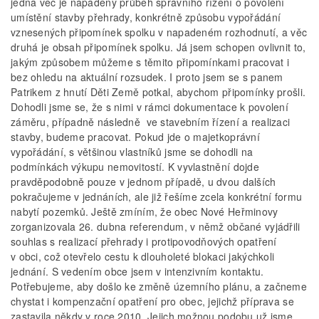
jedna věc je napadený průběh správního řízení o povolení
umístění stavby přehrady, konkrétně způsobu vypořádání
vznesených připomínek spolku v napadeném rozhodnutí, a věc
druhá je obsah připomínek spolku. Já jsem schopen ovlivnit to,
jakým způsobem můžeme s těmito připomínkami pracovat i
bez ohledu na aktuální rozsudek. I proto jsem se s panem
Patrikem z hnutí Děti Země potkal, abychom připomínky prošli.
Dohodli jsme se, že s nimi v rámci dokumentace k povolení
záměru, případně následně ve stavebním řízení a realizaci
stavby, budeme pracovat. Pokud jde o majetkoprávní
vypořádání, s většinou vlastníků jsme se dohodli na
podmínkách výkupu nemovitostí. K vyvlastnění dojde
pravděpodobně pouze v jednom případě, u dvou dalších
pokračujeme v jednáních, ale již řešíme zcela konkrétní formu
nabytí pozemků. Ještě zmíním, že obec Nové Heřminovy
zorganizovala 26. dubna referendum, v němž občané vyjádřili
souhlas s realizací přehrady i protipovodňových opatření
v obci, což otevřelo cestu k dlouholeté blokaci jakýchkoli
jednání. S vedením obce jsem v intenzivním kontaktu.
Potřebujeme, aby došlo ke změně územního plánu, a začneme
chystat i kompenzační opatření pro obec, jejichž příprava se
zastavila někdy v roce 2010. Jejich možnou podobu už jsme