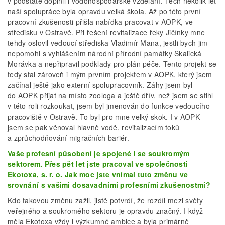
v podstatě doplnil i vodohospodářské vzdělání. Těch několik let
naší spolupráce byla opravdu velká škola. Až po této první
pracovní zkušenosti přišla nabídka pracovat v AOPK, ve
středisku v Ostravě. Při řešení revitalizace řeky Jičínky mne
tehdy oslovil vedoucí střediska Vladimír Mana, jestli bych jim
nepomohl s vyhlášením národní přírodní památky Skalická
Morávka a nepřipravil podklady pro plán péče. Tento projekt se
tedy stal zároveň i mým prvním projektem v AOPK, který jsem
začínal ještě jako externí spolupracovník. Záhy jsem byl
do AOPK přijat na místo zoologa a ještě dřív, než jsem se stihl
v této roli rozkoukat, jsem byl jmenován do funkce vedoucího
pracoviště v Ostravě. To byl pro mne velký skok. I v AOPK
jsem se pak věnoval hlavně vodě, revitalizacím toků
a zprůchodňování migračních bariér.
Vaše profesní působení je spojené i se soukromým
sektorem. Přes pět let jste pracoval ve společnosti
Ekotoxa, s. r. o. Jak moc jste vnímal tuto změnu ve
srovnání s vašimi dosavadními profesními zkušenostmi?
Kdo takovou změnu zažil, jistě potvrdí, že rozdíl mezi světy
veřejného a soukromého sektoru je opravdu značný. I když
měla Ekotoxa vždy i výzkumné ambice a byla primárně