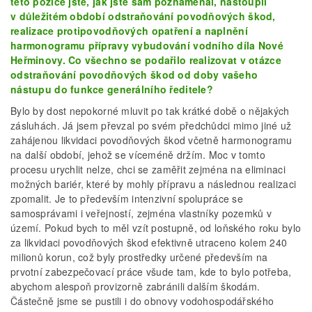
této pozice jste, jak jste sám poznamenal, nastoupil
v důležitém období odstraňování povodňových škod,
realizace protipovodňových opatření a naplnění
harmonogramu přípravy vybudování vodního díla Nové
Heřminovy. Co všechno se podařilo realizovat v otázce
odstraňování povodňových škod od doby vašeho
nástupu do funkce generálního ředitele?
Bylo by dost nepokorné mluvit po tak krátké době o nějakých
zásluhách. Já jsem převzal po svém předchůdci mimo jiné už
zahájenou likvidaci povodňových škod včetně harmonogramu
na další období, jehož se víceméně držím. Moc v tomto
procesu urychlit nelze, chci se zaměřit zejména na eliminaci
možných bariér, které by mohly přípravu a následnou realizaci
zpomalit. Je to především intenzivní spolupráce se
samosprávami i veřejností, zejména vlastníky pozemků v
území. Pokud bych to měl vzít postupně, od loňského roku bylo
za likvidaci povodňových škod efektivně utraceno kolem 240
milionů korun, což byly prostředky určené především na
prvotní zabezpečovací práce všude tam, kde to bylo potřeba,
abychom alespoň provizorně zabránili dalším škodám.
Částečně jsme se pustili i do obnovy vodohospodářského