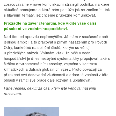
zpracováváme v nové komunikační strategii podniku, na které
aktuálně pracujeme a která nám pomůže jak se zacílením, tak
s hlavními tématy, jež chceme průběžně komunikovat.
Prozraďte na závěr čtenářům, kde vidíte vaše další
působení ve vodním hospodářství.
Nad tím teď opravdu nepřemýšlím. Já mám v současné době
jedinou ambici, a to pracovat s plným nasazením pro Povodí
Odry, konkrétně na splnění úkolů, kterým se věnuji
u předešlých otázek. Vnímám však, že péči o vodní
hospodářství je dnes nezbytné systematicky propojovat také s
širšími environmentálními aspekty, zejména v kontextu
klimatických a dalších globálních výzev. Proto považuji za
přirozené své dosavadní zkušenosti a odborné znalosti z této
oblasti v rámci své práce dále rozvíjet a uplatňovat.
Pane řediteli, děkuji za čas, který jste věnoval našemu
rozhovoru.