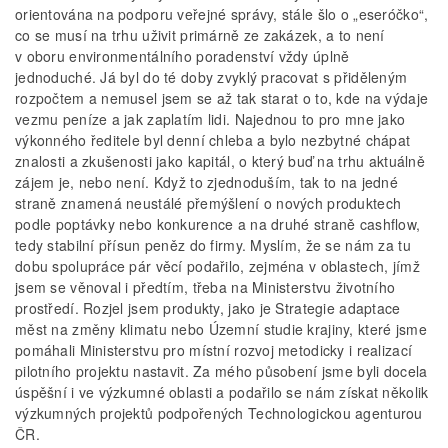
orientována na podporu veřejné správy, stále šlo o „es­­eróčko“,
co se musí na trhu uživit primárně ze zakázek, a to není
v oboru environmentálního poradenství vždy úplně
jednoduché. Já byl do té doby zvyklý pracovat s přiděleným
rozpočtem a nemusel jsem se až tak starat o to, kde na výdaje
vezmu peníze a jak zaplatím lidi. Najednou to pro mne jako
výkonného ředitele byl denní chleba a bylo nezbytné chápat
znalosti a zkušenosti jako kapitál, o který buď na trhu aktuálně
zájem je, nebo není. Když to zjednoduším, tak to na jedné
straně znamená neustálé přemýšlení o nových produktech
podle poptávky nebo konkurence a na druhé straně cashflow,
tedy stabilní přísun peněz do firmy. Myslím, že se nám za tu
dobu spolupráce pár věcí podařilo, zejména v oblastech, jímž
jsem se věnoval i předtím, třeba na Ministerstvu životního
prostředí. Rozjel jsem produkty, jako je Strategie adaptace
měst na změny klimatu nebo Územní studie krajiny, které jsme
pomáhali Ministerstvu pro místní rozvoj metodicky i realizací
pilotního projektu nastavit. Za mého působení jsme byli docela
úspěšní i ve výzkumné oblasti a podařilo se nám získat několik
výzkumných projektů podpořených Technologickou agenturou
ČR.