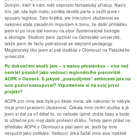
Dolným, kteří k nám měli naprosto fantastický přístup. Navíc
tím, jak nás bylo málo, vznikla skvělá parta a zažili jsme i
spoustu legrace. Tato krátká, ale intenzivní zkušenost se
nakonec stala zásadním impulzem k tomu, že další přihlášku
jsem si po roce dal rovnou na obor Systematické biologie
a ekologie. Studium jsem začínal na Ostravské univerzitě,
takže jsem de facto pokračoval se stejnými pedagogy.
Magisterský titul jsem si pak dodělal v Olomouci na Palackého
univerzitě.
Po dokončení studií jste – s malou přestávkou – více než
osm let působil jako vedoucí regionálního pracoviště
AOPK v Ostravě. S jakými „postudijními“ ambicemi jste na
tuto pozici nastupoval? Vzpomenete si na svůj první
projekt?
AOPK pro mne sice byla po škole meta, ale nakonec to nebyla
moje první pracovní zkušenost. Čekala mne civilní služba a já
jsem si dal za cíl dělat to, co nebude úplně ztráta času a bude
to užitečné pro moji další profesní dráhu. Tehdy jsem přišel na
středisko AOPK v Olomouci a ptal jsem se, jestli by mne
nevyužili jako civilkáře. Vedoucí Jirka Šafář mne sice trpělivě