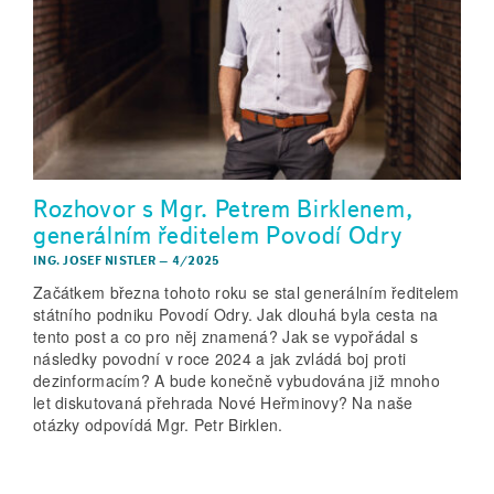
Rozhovor s Mgr. Petrem Birklenem,
generálním ředitelem Povodí Odry
ING. JOSEF NISTLER
–
4/2025
Začátkem března tohoto roku se stal generálním ředitelem
státního podniku Povodí Odry. Jak dlouhá byla cesta na
tento post a co pro něj znamená? Jak se vypořádal s
následky povodní v roce 2024 a jak zvládá boj proti
dezinformacím? A bude konečně vybudována již mnoho
let diskutovaná přehrada Nové Heřminovy? Na naše
otázky odpovídá Mgr. Petr Birklen.