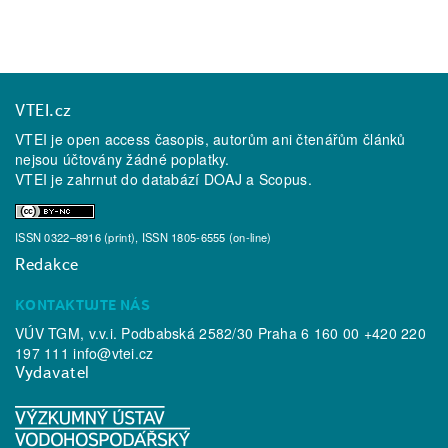
VTEI.cz
VTEI je open access časopis, autorům ani čtenářům článků
nejsou účtovány žádné poplatky.
VTEI je zahrnut do databází
DOAJ
a
Scopus
.
ISSN 0322–8916 (print), ISSN 1805-6555 (on-line)
Redakce
KONTAKTUJTE NÁS
VÚV TGM, v.v.i. Podbabská 2582/30 Praha 6 160 00 +420 220
197 111
info@vtei.cz
Vydavatel