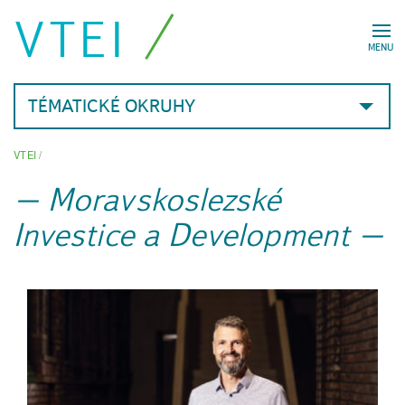
VTEI
MENU
TÉMATICKÉ OKRUHY
VTEI
/
Moravskoslezské
Investice a Development