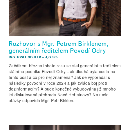
Rozhovor s Mgr. Petrem Birklenem,
generálním ředitelem Povodí Odry
ING. JOSEF NISTLER
–
4/2025
Začátkem března tohoto roku se stal generálním ředitelem
státního podniku Povodí Odry. Jak dlouhá byla cesta na
tento post a co pro něj znamená? Jak se vypořádal s
následky povodní v roce 2024 a jak zvládá boj proti
dezinformacím? A bude konečně vybudována již mnoho
let diskutovaná přehrada Nové Heřminovy? Na naše
otázky odpovídá Mgr. Petr Birklen.