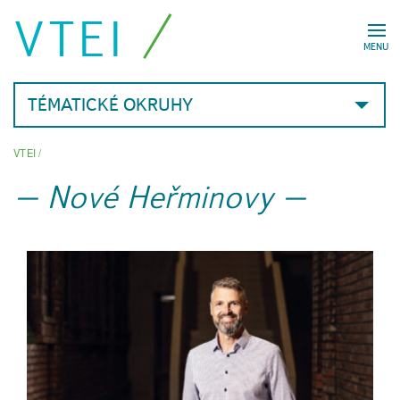
VTEI
MENU
TÉMATICKÉ OKRUHY
VTEI
/
Nové Heřminovy