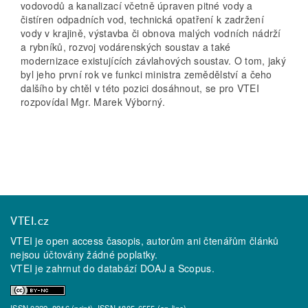
vodovodů a kanalizací včetně úpraven pitné vody a
čistíren odpadních vod, technická opatření k zadržení
vody v krajině, výstavba či obnova malých vodních nádrží
a rybníků, rozvoj vodárenských soustav a také
modernizace existujících závlahových soustav. O tom, jaký
byl jeho první rok ve funkci ministra zemědělství a čeho
dalšího by chtěl v této pozici dosáhnout, se pro VTEI
rozpovídal Mgr. Marek Výborný.
VTEI.cz
VTEI je open access časopis, autorům ani čtenářům článků
nejsou účtovány žádné poplatky.
VTEI je zahrnut do databází
DOAJ
a
Scopus
.