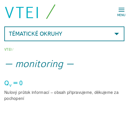
VTEI
MENU
TÉMATICKÉ OKRUHY
VTEI
/
monitoring
Q
= 0
v
Nulový průtok informací – obsah připravujeme, děkujeme za
pochopení