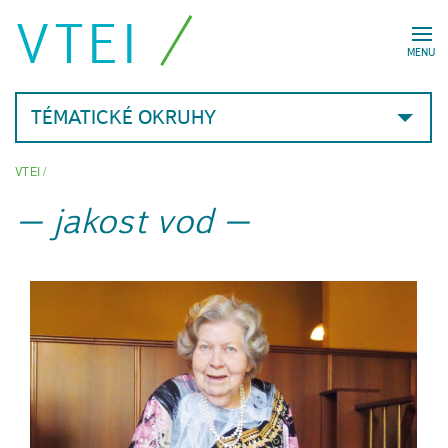
VTEI
MENU
TÉMATICKÉ OKRUHY
VTEI
/
jakost vod