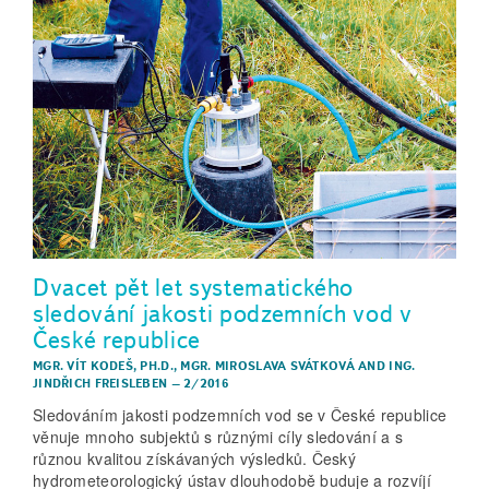
Dvacet pět let systematického
sledování jakosti podzemních vod v
České republice
MGR. VÍT KODEŠ, PH.D.
,
MGR. MIROSLAVA SVÁTKOVÁ
AND
ING.
JINDŘICH FREISLEBEN
–
2/2016
Sledováním jakosti podzemních vod se v České republice
věnuje mnoho subjektů s různými cíly sledování a s
různou kvalitou získávaných výsledků. Český
hydrometeorologický ústav dlouhodobě buduje a rozvíjí