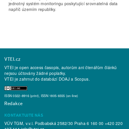
jednotný systém monitoringu poskytující srovnatelná data
napříč územím republiky.
VTEI.cz
VTEI je open access časopis, autorům ani čtenářům článků
nejsou účtovány žádné poplatky.
VTEI je zahrnut do databází
DOAJ
a
Scopus
.
ISSN 0322–8916 (print), ISSN 1805-6555 (on-line)
Redakce
KONTAKTUJTE NÁS
VÚV TGM, v.v.i. Podbabská 2582/30 Praha 6 160 00 +420 220