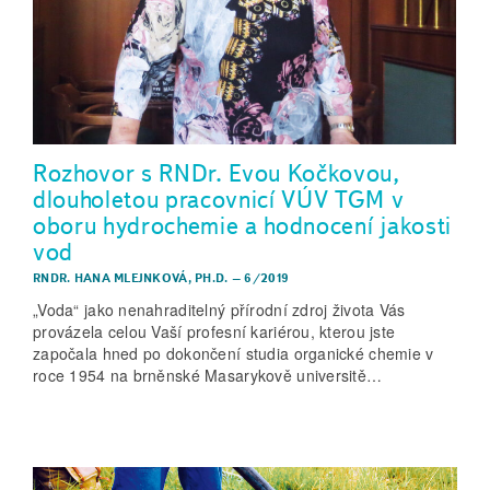
Rozhovor s RNDr. Evou Kočkovou,
dlouholetou pracovnicí VÚV TGM v
oboru hydrochemie a hodnocení jakosti
vod
RNDR. HANA MLEJNKOVÁ, PH.D.
–
6/2019
„Voda“ jako nenahraditelný přírodní zdroj života Vás
provázela celou Vaší profesní kariérou, kterou jste
započala hned po dokončení studia organické chemie v
roce 1954 na brněnské Masarykově universitě…