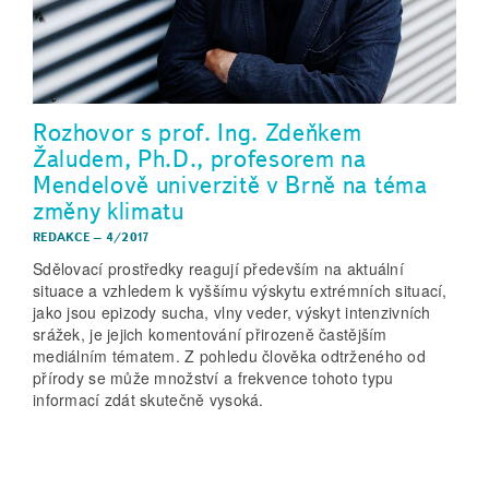
Rozhovor s prof. Ing. Zdeňkem
Žaludem, Ph.D., profesorem na
Mendelově univerzitě v Brně na téma
změny klimatu
REDAKCE
–
4/2017
Sdělovací prostředky reagují především na aktuální
situace a vzhledem k vyššímu výskytu extrémních situací,
jako jsou epizody sucha, vlny veder, výskyt intenzivních
srážek, je jejich komentování přirozeně častějším
mediálním tématem. Z pohledu člověka odtrženého od
přírody se může množství a frekvence tohoto typu
informací zdát skutečně vysoká.