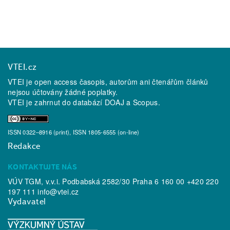
VTEI.cz
VTEI je open access časopis, autorům ani čtenářům článků
nejsou účtovány žádné poplatky.
VTEI je zahrnut do databází
DOAJ
a
Scopus
.
ISSN 0322–8916 (print), ISSN 1805-6555 (on-line)
Redakce
KONTAKTUJTE NÁS
VÚV TGM, v.v.i. Podbabská 2582/30 Praha 6 160 00 +420 220
197 111
info@vtei.cz
Vydavatel