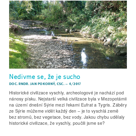
Nedivme se, že je sucho
DOC. RNDR. JAN POKORNÝ, CSC.
–
4/2017
Historické civilizace vyschly, archeologové je nachází pod
nánosy písku. Nejstarší velká civilizace byla v Mezopotámii
na území dnešní Sýrie mezi řekami Eufrat a Tygris. Záběry
ze Sýrie můžeme vidět každý den – je to vyschlá země
bez stromů, bez vegetace, bez vody. Jakou chybu udělaly
historické civilizace, že vyschly, poučili jsme se?