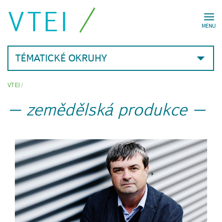
VTEI
MENU
TÉMATICKÉ OKRUHY
VTEI
/
zemědělská produkce