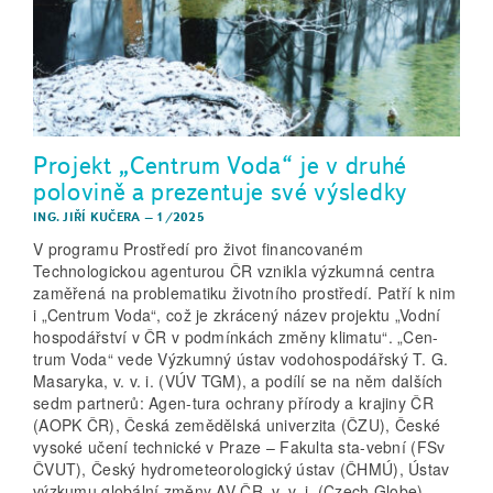
Projekt „Centrum Voda“ je v druhé
polovině a prezentuje své výsledky
ING. JIŘÍ KUČERA
–
1/2025
V programu Prostředí pro život financovaném
Technologickou agenturou ČR vznikla výzkumná centra
zaměřená na problematiku životního prostředí. Patří k nim
i „Centrum Voda“, což je zkrácený název projektu „Vodní
hospodářství v ČR v podmínkách změny klimatu“. „Cen-
trum Voda“ vede Výzkumný ústav vodohospodářský T. G.
Masaryka, v. v. i. (VÚV TGM), a podílí se na něm dalších
sedm partnerů: Agen-tura ochrany přírody a krajiny ČR
(AOPK ČR), Česká zemědělská univerzita (ČZU), České
vysoké učení technické v Praze – Fakulta sta-vební (FSv
ČVUT), Český hydrometeorologický ústav (ČHMÚ), Ústav
výzkumu globální změny AV ČR, v. v. i. (Czech Globe),