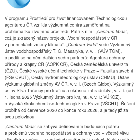
V programu Prostředí pro život financovaném Technologickou
agenturou ČR vznikla výzkumná centra zaměřená na
problematiku životního prostředí. Patří k nim i
„
Centrum Voda
“
,
což je zkrácený název projektu
„Vodní hospodářství v ČR
v podmínkách změny klimatu“
.
„
Centrum Voda
“
vede Výzkumný
ústav vodohospodářský T. G. Masaryka, v. v. i. (VÚV TGM),
a podílí se na něm dalších sedm partnerů: Agentura ochrany
přírody a krajiny ČR (AOPK ČR), Česká zemědělská univerzita
(ČZU), České vysoké učení technické v Praze – Fakulta stavební
(FSv ČVUT), Český hydrometeorologický ústav (ČHMÚ), Ústav
výzkumu globální změny AV ČR, v. v. i. (Czech Globe), Výzkumný
ústav Silva Taroucy pro krajinu a okrasné zahradnictví, v. v. i. (od
1. ledna 2025 Výzkumný ústav pro krajinu, v. v. i.; VÚKOZ),
a Vysoká škola chemicko-technologická v Praze (VŠCHT). Řešení
probíhá od července 2020 do konce roku 2026, a je tedy již za
svou polovinou.
„
Centrum Voda
“
se zabývá definováním budoucích potřeb
a problémů vodního hospodářství a ochrany vod – včetně vlivu
klimatické změny – a možnými opatřeními k pokrytí těchto potřeb