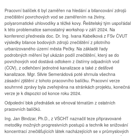
Pracovní balíček 6 byl zaměřen na hledání a bilancování zdrojů
znečištění povrchových vod se zaměřením na živiny,
polyaromatické uhlovodíky a těžké kovy. Řešitelský tým uspořádal
k této problematice samostatný workshop v září 2024. Na
konferenci přednesla doc. Dr. Ing. Ivana Kabelková z FSv ČVUT
výsledky bilance bodových zdrojů znečištění z pilotního
urbanizovaného území města Pečky. Na základě řady
podrobných měření byl ukázán podíl znečištění, který se do
povrchových vod dostává odtokem z čistírny odpadních vod
(ČOV), z odlehčení jednotné kanalizace a také z dešťové
kanalizace. Mgr. Silvie Semerádová poté shrnula všechna
zásadní zjištění z tohoto pracovního balíčku. Pracovní verze
souhrnné zprávy byla zveřejněna na stránkách projektu, konečná
verze je k dispozici od konce roku 2024.
Odpolední blok přednášek se věnoval tématům z ostatních
pracovních balíčků.
Ing. Jan Bindzar, Ph.D., z VŠCHT naznačil teze připravované
metodiky možných progresivních postupů a technik ke snižování
koncentrací znečišťujících látek nacházejících se v průmyslových