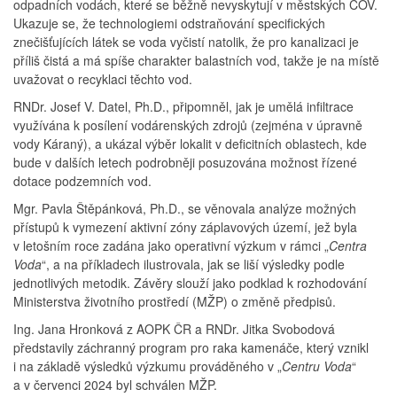
odpadních vodách, které se běžně nevyskytují v městských ČOV.
Ukazuje se, že technologiemi odstraňování specifických
znečišťujících látek se voda vyčistí natolik, že pro kanalizaci je
příliš čistá a má spíše charakter balastních vod, takže je na místě
uvažovat o recyklaci těchto vod.
RNDr. Josef V. Datel, Ph.D., připomněl, jak je umělá infiltrace
využívána k posílení vodárenských zdrojů (zejména v úpravně
vody Káraný), a ukázal výběr lokalit v deficitních oblastech, kde
bude v dalších letech podrobněji posuzována možnost řízené
dotace podzemních vod.
Mgr. Pavla Štěpánková, Ph.D., se věnovala analýze možných
přístupů k vymezení aktivní zóny záplavových území, jež byla
v letošním roce zadána jako operativní výzkum v rámci
„
Centra
Voda
“
, a na příkladech ilustrovala, jak se liší výsledky podle
jednotlivých metodik. Závěry slouží jako podklad k rozhodování
Ministerstva životního prostředí (MŽP) o změně předpisů.
Ing. Jana Hronková z AOPK ČR a RNDr. Jitka Svobodová
představily záchranný program pro raka kamenáče, který vznikl
i na základě výsledků výzkumu prováděného v
„
Centru Voda
“
a v červenci 2024 byl schválen MŽP.