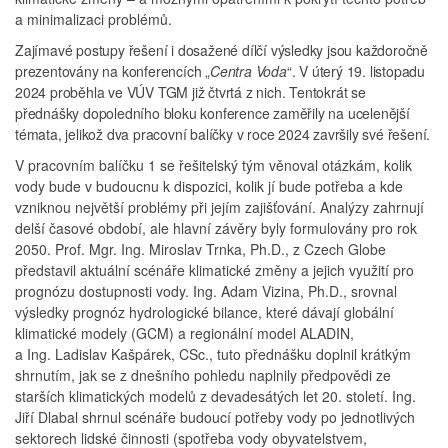
a minimalizaci problémů.
Zajímavé postupy řešení i dosažené dílčí výsledky jsou každoročně
prezentovány na konferencích
„
Centra Voda
“
. V úterý 19. listopadu
2024 proběhla ve VÚV TGM již čtvrtá z nich. Tentokrát se
přednášky dopoledního bloku konference zaměřily na ucelenější
témata, jelikož dva pracovní balíčky v roce 2024 završily své řešení.
V pracovním balíčku 1 se řešitelský tým věnoval otázkám, kolik
vody bude v budoucnu k dispozici, kolik jí bude potřeba a kde
vzniknou největší problémy při jejím zajišťování. Analýzy zahrnují
delší časové období, ale hlavní závěry byly formulovány pro rok
2050. Prof. Mgr. Ing. Miroslav Trnka, Ph.D., z Czech Globe
představil aktuální scénáře klimatické změny a jejich využití pro
prognózu dostupnosti vody. Ing. Adam Vizina, Ph.D., srovnal
výsledky prognóz hydrologické bilance, které dávají globální
klimatické modely (GCM) a regionální model ALADIN,
a Ing. Ladislav Kašpárek, CSc., tuto přednášku doplnil krátkým
shrnutím, jak se z dnešního pohledu naplnily předpovědi ze
starších klimatických modelů z devadesátých let 20. století. Ing.
Jiří Dlabal shrnul scénáře budoucí potřeby vody po jednotlivých
sektorech lidské činnosti (spotřeba vody obyvatelstvem,