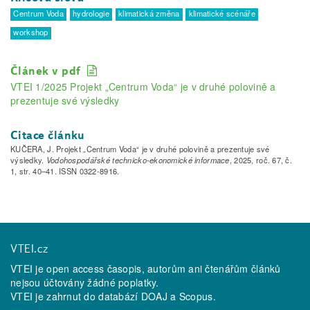
Centrum Voda
hydrologie
klimatická změna
klimatické scénáře
workshop
Článek v pdf
VTEI 1/2025 Projekt „Centrum Voda“ je v druhé polovině a
prezentuje své výsledky
Citace článku
KUČERA, J. Projekt „Centrum Voda“ je v druhé polovině a prezentuje své
výsledky.
Vodohospodářské technicko-ekonomické informace
, 2025, roč. 67, č.
1, str. 40–41. ISSN 0322-8916.
VTEI.cz
VTEI je open access časopis, autorům ani čtenářům článků
nejsou účtovány žádné poplatky.
VTEI je zahrnut do databází
DOAJ
a
Scopus
.