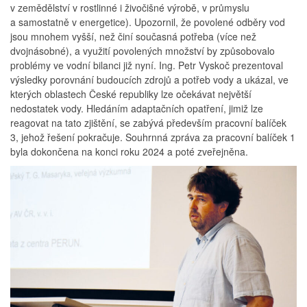
v zemědělství v rostlinné i živočišné výrobě, v průmyslu
a samostatně v energetice). Upozornil, že povolené odběry vod
jsou mnohem vyšší, než činí současná potřeba (více než
dvojnásobné), a využití povolených množství by způsobovalo
problémy ve vodní bilanci již nyní. Ing. Petr Vyskoč prezentoval
výsledky porovnání budoucích zdrojů a potřeb vody a ukázal, ve
kterých oblastech České republiky lze očekávat největší
nedostatek vody. Hledáním adaptačních opatření, jimiž lze
reagovat na tato zjištění, se zabývá především pracovní balíček
3, jehož řešení pokračuje. Souhrnná zpráva za pracovní balíček 1
byla dokončena na konci roku 2024 a poté zveřejněna.