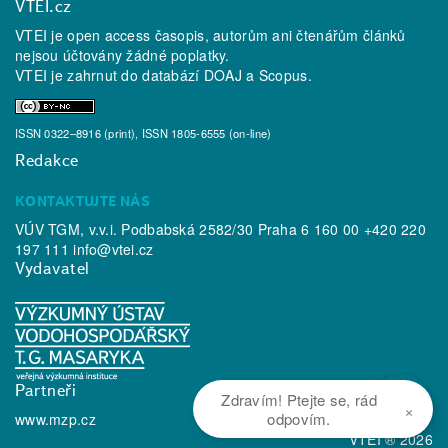
VTEI.cz
VTEI je open access časopis, autorům ani čtenářům článků
nejsou účtovány žádné poplatky.
VTEI je zahrnut do databází
DOAJ
a
Scopus
.
ISSN 0322–8916 (print), ISSN 1805-6555 (on-line)
Redakce
KONTAKTUJTE NÁS
VÚV TGM, v.v.i. Podbabská 2582/30 Praha 6 160 00 +420 220
197 111
info@vtei.cz
Vydavatel
Partneři
Zdravím! Ptejte se, rád
×
odpovím.
www.mzp.cz
VTEI ® 2026