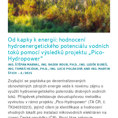
Od kapky k energii: hodnocení
hydroenergetického potenciálu vodních
toků pomocí výsledků projektu „Pico-
Hydropower“
ING. ŠTĚPÁN MARVAL
,
ING. RADEK ROUB, PH.D.
,
ING. LUDĚK BUREŠ
,
ING. TOMÁŠ HEJDUK, PH.D.
,
ING. LUCIE POLÁKOVÁ
AND
ING. MARTIN
ŠTICH
–
6/2025
Zvyšující se poptávka po decentralizovaných
obnovitelných zdrojích energie vede k novému zájmu o
využití hydroenergetického potenciálu drobných vodních
toků. Příspěvek představuje dvoustupňovou metodiku
vyvinutou v rámci projektu „Pico-Hydropower“ (TA ČR, č.
TK04030223), jejímž cílem je identifikace a hodnocení
vhodných lokalit pro instalaci mikrovodních elektráren na
území České republiky (ČR). První fáze zahrnuje