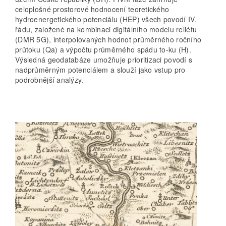
celoplošné prostorové hodnocení teoretického
hydroenergetického potenciálu (HEP) všech povodí IV.
řádu, založené na kombinaci digitálního modelu reliéfu
(DMR 5G), interpolovaných hodnot průměrného ročního
průtoku (Qa) a výpočtu průměrného spádu to-ku (H).
Výsledná geodatabáze umožňuje prioritizaci povodí s
nadprůměrným potenciálem a slouží jako vstup pro
podrobnější analýzy.