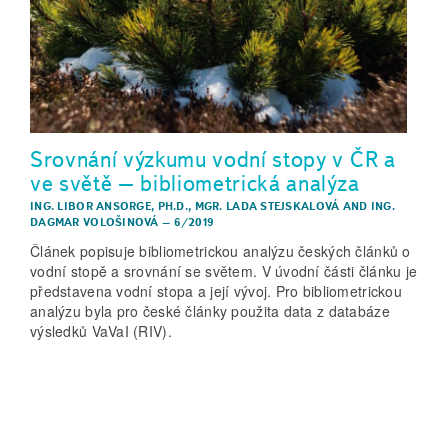
Srovnání výzkumu vodní stopy v ČR a
ve světě – bibliometrická analýza
ING. LIBOR ANSORGE, PH.D.
,
MGR. LADA STEJSKALOVÁ
AND
ING.
DAGMAR VOLOŠINOVÁ
–
6/2019
Článek popisuje bibliometrickou analýzu českých článků o
vodní stopě a srovnání se světem. V úvodní části článku je
představena vodní stopa a její vývoj. Pro bibliometrickou
analýzu byla pro české články použita data z databáze
výsledků VaVaI (RIV).