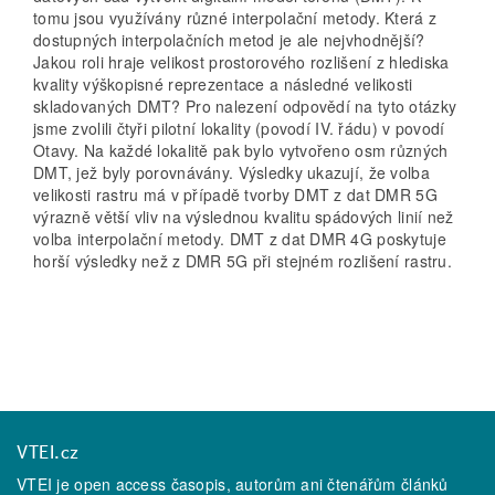
tomu jsou využívány různé interpolační metody. Která z
dostupných interpolačních metod je ale nejvhodnější?
Jakou roli hraje velikost prostorového rozlišení z hlediska
kvality výškopisné reprezentace a následné velikosti
skladovaných DMT? Pro nalezení odpovědí na tyto otázky
jsme zvolili čtyři pilotní lokality (povodí IV. řádu) v povodí
Otavy. Na každé lokalitě pak bylo vytvořeno osm různých
DMT, jež byly porovnávány. Výsledky ukazují, že volba
velikosti rastru má v případě tvorby DMT z dat DMR 5G
výrazně větší vliv na výslednou kvalitu spádových linií než
volba interpolační metody. DMT z dat DMR 4G poskytuje
horší výsledky než z DMR 5G při stejném rozlišení rastru.
VTEI.cz
VTEI je open access časopis, autorům ani čtenářům článků