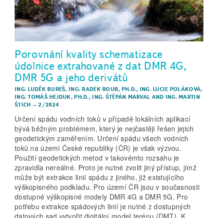
Porovnání kvality schematizace
údolnice extrahované z dat DMR 4G,
DMR 5G a jeho derivátů
ING. LUDĚK BUREŠ
,
ING. RADEK ROUB, PH.D.
,
ING. LUCIE POLÁKOVÁ
,
ING. TOMÁŠ HEJDUK, PH.D.
,
ING. ŠTĚPÁN MARVAL
AND
ING. MARTIN
ŠTICH
–
2/2024
Určení spádu vodních toků v případě lokálních aplikací
bývá běžným problémem, který je nejčastěji řešen jejich
geodetickým zaměřením. Určení spádu všech vodních
toků na území České republiky (ČR) je však výzvou.
Použití geodetických metod v takovémto rozsahu je
zpravidla nereálné. Proto je nutné zvolit jiný přístup, jímž
může být extrakce linií spádu z jiného, již existujícího
výškopisného podkladu. Pro území ČR jsou v současnosti
dostupné výškopisné modely DMR 4G a DMR 5G. Pro
potřebu extrakce spádových linií je nutné z dostupných
datových sad vytvořit digitální model terénu (DMT). K