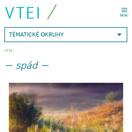
VTEI
MENU
TÉMATICKÉ OKRUHY
VTEI
/
spád