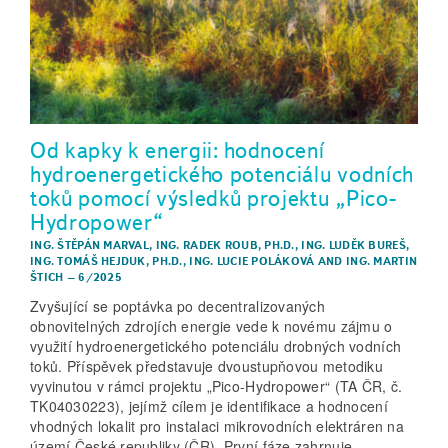
Od kapky k energii: hodnocení
hydroenergetického potenciálu vodních
toků pomocí výsledků projektu „Pico-
Hydropower“
ING. ŠTĚPÁN MARVAL
,
ING. RADEK ROUB, PH.D.
,
ING. LUDĚK BUREŠ
,
ING. TOMÁŠ HEJDUK, PH.D.
,
ING. LUCIE POLÁKOVÁ
AND
ING. MARTIN
ŠTICH
–
6/2025
Zvyšující se poptávka po decentralizovaných
obnovitelných zdrojích energie vede k novému zájmu o
využití hydroenergetického potenciálu drobných vodních
toků. Příspěvek představuje dvoustupňovou metodiku
vyvinutou v rámci projektu „Pico-Hydropower“ (TA ČR, č.
TK04030223), jejímž cílem je identifikace a hodnocení
vhodných lokalit pro instalaci mikrovodních elektráren na
území České republiky (ČR). První fáze zahrnuje