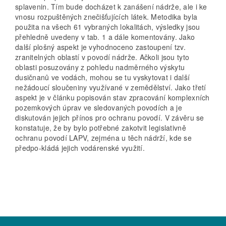
splavenin. Tím bude docházet k zanášení nádrže, ale i ke
vnosu rozpuštěných znečišťujících látek. Metodika byla
použita na všech 61 vybraných lokalitách, výsledky jsou
přehledně uvedeny v tab. 1 a dále komentovány. Jako
další plošný aspekt je vyhodnoceno zastoupení tzv.
zranitelných oblastí v povodí nádrže. Ačkoli jsou tyto
oblasti posuzovány z pohledu nadměrného výskytu
dusičnanů ve vodách, mohou se tu vyskytovat i další
nežádoucí sloučeniny využívané v zemědělství. Jako třetí
aspekt je v článku popisován stav zpracování komplexních
pozemkových úprav ve sledovaných povodích a je
diskutován jejich přínos pro ochranu povodí. V závěru se
konstatuje, že by bylo potřebné zakotvit legislativně
ochranu povodí LAPV, zejména u těch nádrží, kde se
předpo-kládá jejich vodárenské využití.