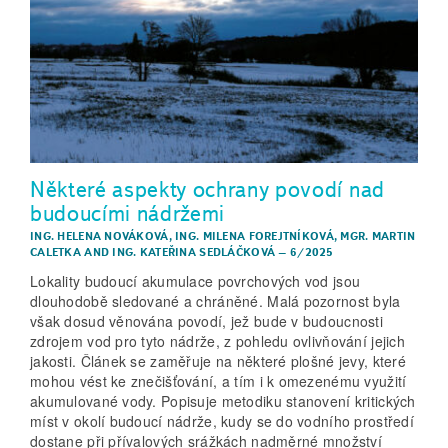
Některé aspekty ochrany povodí nad
budoucími nádržemi
ING. HELENA NOVÁKOVÁ
,
ING. MILENA FOREJTNÍKOVÁ
,
MGR. MARTIN
CALETKA
AND
ING. KATEŘINA SEDLÁČKOVÁ
–
6/2025
Lokality budoucí akumulace povrchových vod jsou
dlouhodobě sledované a chráněné. Malá pozornost byla
však dosud věnována povodí, jež bude v budoucnosti
zdrojem vod pro tyto nádrže, z pohledu ovlivňování jejich
jakosti. Článek se zaměřuje na některé plošné jevy, které
mohou vést ke znečišťování, a tím i k omezenému využití
akumulované vody. Popisuje metodiku stanovení kritických
míst v okolí budoucí nádrže, kudy se do vodního prostředí
dostane při přívalových srážkách nadměrné množství