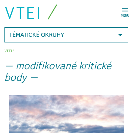
VTEI
MENU
TÉMATICKÉ OKRUHY
VTEI
/
modifikované kritické
body