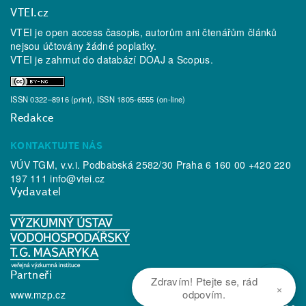
VTEI.cz
VTEI je open access časopis, autorům ani čtenářům článků
nejsou účtovány žádné poplatky.
VTEI je zahrnut do databází
DOAJ
a
Scopus
.
ISSN 0322–8916 (print), ISSN 1805-6555 (on-line)
Redakce
KONTAKTUJTE NÁS
VÚV TGM, v.v.i. Podbabská 2582/30 Praha 6 160 00 +420 220
197 111
info@vtei.cz
Vydavatel
Partneři
Zdravím! Ptejte se, rád
×
odpovím.
www.mzp.cz