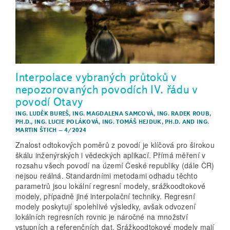
Interpolace vybraných průtoků v
nepozorovaných povodích IV. řádu v
povodí Otavy
ING. LUDĚK BUREŠ
,
ING. MAGDALENA SAMCOVÁ
,
ING. RADEK ROUB,
PH.D.
,
ING. LUCIE POLÁKOVÁ
,
ING. TOMÁŠ HEJDUK, PH.D.
AND
ING.
MARTIN ŠTICH
–
4/2024
Znalost odtokových poměrů z povodí je klíčová pro širokou
škálu inženýrských i vědeckých aplikací. Přímá měření v
rozsahu všech povodí na území České republiky (dále ČR)
nejsou reálná. Standardními metodami odhadu těchto
parametrů jsou lokální regresní modely, srážkoodtokové
modely, případně jiné interpolační techniky. Regresní
modely poskytují spolehlivé výsledky, avšak odvození
lokálních regresních rovnic je náročné na množství
vstupních a referenčních dat. Srážkoodtokové modely mají