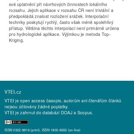
své uplatnění při návrhových činnostech lokálního
rozsahu. Jejich aplikace v rozsahu ČR není triviální a
předpokládá znalost rozložení srážek. Interpolační
techniky poskytují rychlý, často však méně spolehlivý
přístup. Většina těchto interpolací není primárně určena
pro hydrologické aplikace. Výjimkou je metoda Top-
Kriging.
VTEI.cz
VTEI je open access časopis, autorům ani čtenářům článků
nejsou účtovány žádné poplatky.
VTEI je zahrnut do databází
DOAJ
a
Scopus
.
ISSN 0322-8916 (print), ISSN 1805-6555 (on-line)