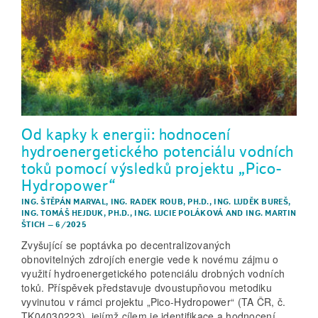
Od kapky k energii: hodnocení
hydroenergetického potenciálu vodních
toků pomocí výsledků projektu „Pico-
Hydropower“
ING. ŠTĚPÁN MARVAL
,
ING. RADEK ROUB, PH.D.
,
ING. LUDĚK BUREŠ
,
ING. TOMÁŠ HEJDUK, PH.D.
,
ING. LUCIE POLÁKOVÁ
AND
ING. MARTIN
ŠTICH
–
6/2025
Zvyšující se poptávka po decentralizovaných
obnovitelných zdrojích energie vede k novému zájmu o
využití hydroenergetického potenciálu drobných vodních
toků. Příspěvek představuje dvoustupňovou metodiku
vyvinutou v rámci projektu „Pico-Hydropower“ (TA ČR, č.
TK04030223), jejímž cílem je identifikace a hodnocení