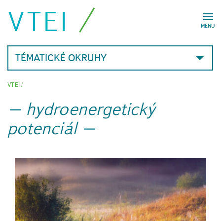
VTEI
MENU
TÉMATICKÉ OKRUHY
VTEI
/
hydroenergetický
potenciál