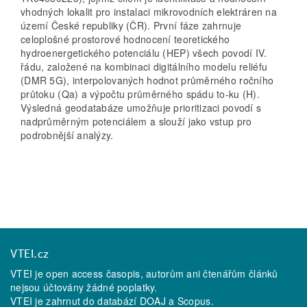
vhodných lokalit pro instalaci mikrovodních elektráren na
území České republiky (ČR). První fáze zahrnuje
celoplošné prostorové hodnocení teoretického
hydroenergetického potenciálu (HEP) všech povodí IV.
řádu, založené na kombinaci digitálního modelu reliéfu
(DMR 5G), interpolovaných hodnot průměrného ročního
průtoku (Qa) a výpočtu průměrného spádu to-ku (H).
Výsledná geodatabáze umožňuje prioritizaci povodí s
nadprůměrným potenciálem a slouží jako vstup pro
podrobnější analýzy.
VTEI.cz
VTEI je open access časopis, autorům ani čtenářům článků
nejsou účtovány žádné poplatky.
VTEI je zahrnut do databází
DOAJ
a
Scopus
.