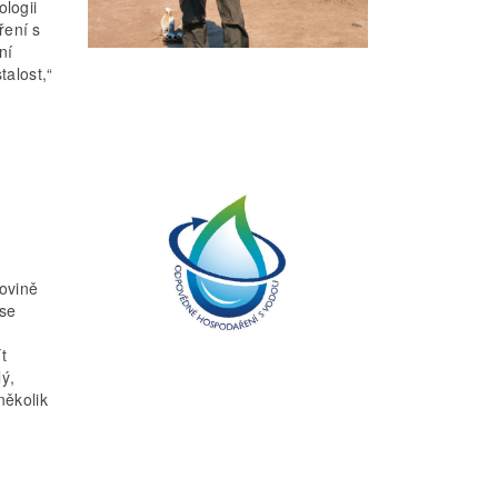
logii
ření s
ní
alost,“
lovině
 se
t
lý,
několik