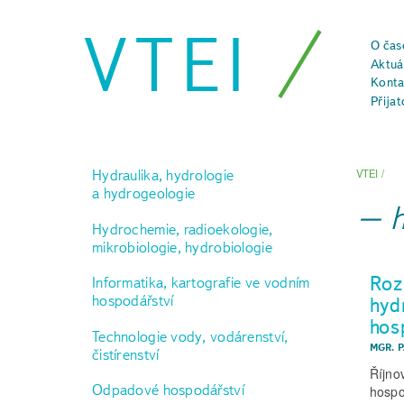
VTEI
O čas
Aktuál
Konta
Přijat
Hydraulika, hydrologie
VTEI
/
a hydrogeologie
Hydrochemie, radioekologie,
mikrobiologie, hydrobiologie
Roz
Informatika, kartografie ve vodním
hospodářství
hyd
hos
Technologie vody, vodárenství,
MGR. 
čistírenství
Říjno
Odpadové hospodářství
hospo