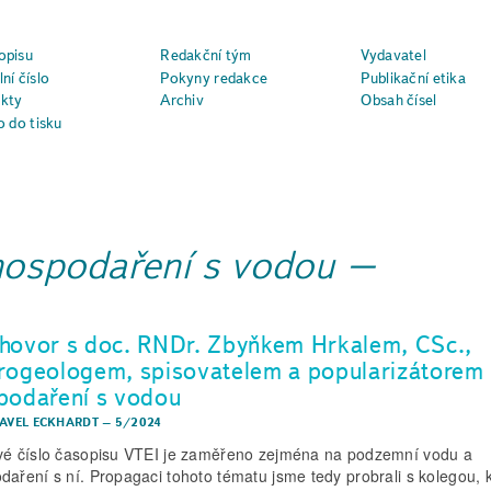
opisu
Redakční tým
Vydavatel
ní číslo
Pokyny redakce
Publikační etika
kty
Archiv
Obsah čísel
o do tisku
hospodaření s vodou
hovor s doc. RNDr. Zbyňkem Hrkalem, CSc.,
rogeologem, spisovatelem a popularizátorem
podaření s vodou
PAVEL ECKHARDT
–
5/2024
vé číslo časopisu VTEI je zaměřeno zejména na podzemní vodu a
daření s ní. Propagaci tohoto tématu jsme tedy probrali s kolegou, 