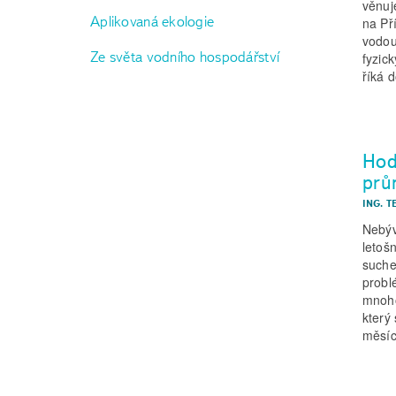
věnuj
Aplikovaná ekologie
na Př
vodou
Ze světa vodního hospodářství
fyzic
říká 
Hod
prů
ING. T
Nebýv
letoš
suche
problé
mnoho 
který
měsíc