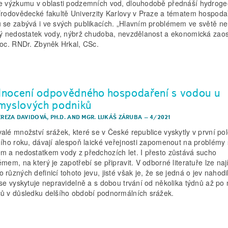
e výzkumu v oblasti podzemních vod, dlouhodobě přednáší hydrogeo
írodovědecké fakultě Univerzity Karlovy v Praze a tématem hospoda
 se zabývá i ve svých publikacích. „Hlavním problémem ve světě ne
ký nedostatek vody, nýbrž chudoba, nevzdělanost a ekonomická zaost
doc. RNDr. Zbyněk Hrkal, CSc.
nocení odpovědného hospodaření s vodou u
myslových podniků
EREZA DAVIDOVÁ, PH.D.
AND
MGR. LUKÁŠ ZÁRUBA
–
4/2021
alé množství srážek, které se v České republice vyskytly v první po
ního roku, dávají alespoň laické veřejnosti zapomenout na problémy
m a nedostatkem vody z předchozích let. I přesto zůstává sucho
mem, na který je zapotřebí se připravit. V odborné literatuře lze nají
různých definicí tohoto jevu, jisté však je, že se jedná o jev nahodi
 se vyskytuje nepravidelně a s dobou trvání od několika týdnů až po 
ů v důsledku delšího období podnormálních srážek.