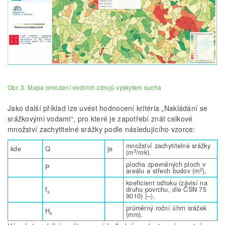
Obr. 3. Mapa ohrožení vodních zdrojů výskytem sucha
Jako další příklad lze uvést hodnocení kritéria „Nakládání se
srážkovými vodami“, pro které je zapotřebí znát celkové
množství zachytitelné srážky podle následujícího vzorce:
množství zachytitelné srážky
kde
Q
je
3
(m
/rok),
plocha zpevněných ploch v
P
2
areálu a střech budov (m
),
koeficient odtoku (závisí na
f
druhu povrchu, dle ČSN 75
s
9010) (–),
průměrný roční úhrn srážek
H
s
(mm).