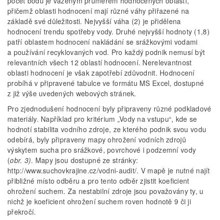
počet bodů je váženým průměrem hodnocených oblastí,
přičemž oblasti hodnocení mají různé váhy přiřazené na
základě své důležitosti. Nejvyšší váha (2) je přidělena
hodnocení trendu spotřeby vody. Druhé nejvyšší hodnoty (1,8)
patří oblastem hodnocení nakládání se srážkovými vodami
a používání recyklovaných vod. Pro každý podnik nemusí být
relevantních všech 12 oblastí hodnocení. Nerelevantnost
oblasti hodnocení je však zapotřebí zdůvodnit. Hodnocení
probíhá v připravené tabulce ve formátu MS Excel, dostupné
z již výše uvedených webových stránek.
Pro zjednodušení hodnocení byly připraveny různé podkladové
materiály. Například pro kritérium „Vody na vstupu“, kde se
hodnotí stabilita vodního zdroje, ze kterého podnik svou vodu
odebírá, byly připraveny mapy ohrožení vodních zdrojů
výskytem sucha pro srážkové, povrchové i podzemní vody
(
obr. 3)
. Mapy jsou dostupné ze stránky:
http://www.suchovkrajine.cz/vodni-audit/. V mapě je nutné najít
přibližné místo odběru a pro tento odběr zjistit koeficient
ohrožení suchem. Za nestabilní zdroje jsou považovány ty, u
nichž je koeficient ohrožení suchem roven hodnotě 9 či ji
překročí.