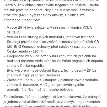
ukázalo, že v oblasti zmírňování negativních následků sucha
má stát ještě co dohánět. Nejen na Ministerstvu životního
prostředí (MŽP) byly zahájeny aktivity, z nichž si lze
připomenout např. tyto:
V roce 2014 byla založena Meziresortní komise VODA-
SUCHO.
Vznikla řada strategických materiálů, jmenovat lze např.
Strategii přizpůsobení se změně klimatu v podmínkách ČR
(2015) či Koncepci ochrany před následky sucha pro území
České republiky (2017).
Podpořeno bylo více než 15 000 konkrétních projektů na
realizaci opatření vedoucích ke zmírnění negativních dopadů
sucha v České republice.
Byly vytvořeny nové dotační tituly, z těch v gesci MŽP lze
jmenovat např. program Dešťovka.
Začátkem února 2021 vstoupila v platnost novela vodního
zákona č. 544/2020, v níž je rozpracován systém
operativního řízení během suché epizody.
Ze zkušeností během suchých let lze konstatovat, že průmysl
je jedním z největších odběratelů povrchových a podzemních
vod a společně se zemědělstvím tvoří nejcitlivější oblast na