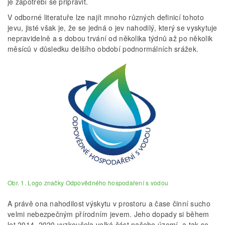
je zapotřebí se připravit.
V odborné literatuře lze najít mnoho různých definicí tohoto
jevu, jisté však je, že se jedná o jev nahodilý, který se vyskytuje
nepravidelně a s dobou trvání od několika týdnů až po několik
měsíců v důsledku delšího období podnormálních srážek.
Obr. 1. Logo značky Odpovědného hospodaření s vodou
A právě ona nahodilost výskytu v prostoru a čase činní sucho
velmi nebezpečným přírodním jevem. Jeho dopady si během
let 2014–2020 vyzkoušela velká část našeho území, a tak se