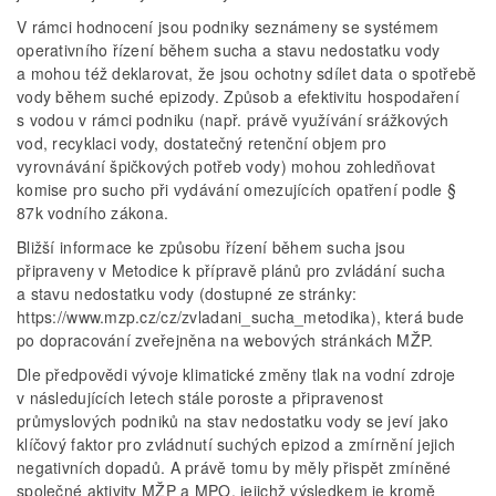
V rámci hodnocení jsou podniky seznámeny se systémem
operativního řízení během sucha a stavu nedostatku vody
a mohou též deklarovat, že jsou ochotny sdílet data o spotřebě
vody během suché epizody. Způsob a efektivitu hospodaření
s vodou v rámci podniku (např. právě využívání srážkových
vod, recyklaci vody, dostatečný retenční objem pro
vyrovnávání špičkových potřeb vody) mohou zohledňovat
komise pro sucho při vydávání omezujících opatření podle §
87k vodního zákona.
Bližší informace ke způsobu řízení během sucha jsou
připraveny v Metodice k přípravě plánů pro zvládání sucha
a stavu nedostatku vody (dostupné ze stránky:
https://www.mzp.cz/cz/zvladani_sucha_metodika), která bude
po dopracování zveřejněna na webových stránkách MŽP.
Dle předpovědi vývoje klimatické změny tlak na vodní zdroje
v následujících letech stále poroste a připravenost
průmyslových podniků na stav nedostatku vody se jeví jako
klíčový faktor pro zvládnutí suchých epizod a zmírnění jejich
negativních dopadů. A právě tomu by měly přispět zmíněné
společné aktivity MŽP a MPO, jejichž výsledkem je kromě