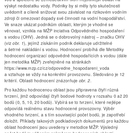
výskyt nedostatku vody. Podniky by si měly tyto skutečnosti
uvědomit a cíleně snižovat svou závislost na rizikovém vodním
zdroji či omezovat dopady své činnosti na vodní hospodářství.
Ve snaze ukázat podnikům oblasti, kterým je vhodné se
věnovat, vznikla na MŽP inciativa Odpovědného hospodaření
s vodou (OHV). Jedná se o dobrovolný nástroj – značku OHV
(viz
obr. 1
), jejímž získáním podnik deklaruje udržitelné
a šetrné nakládání s vodou. Hodnocení probíhá dle Metodiky
hodnocení organizací odpovědně hospodařících s vodou (dále
jen metodika MŽP) zveřejněné na stránkách
https://www.mzp.cz/cz/odpovedne_hospodareni_voda
a vztahuje se vždy na konkrétní provozovnu. Sledováno je 12
kritérií. Oblasti hodnocení znázorňuje
obr. 2
.
Pro každou hodnocenou oblast jsou připravena čtyři různá
tvrzení, jimž odpovídají čtyři bodové hodnoty v rozsahu 0 až 20
bodů (0, 5, 10, 20 bodů). Vybírá se to tvrzení, které nejlépe
odpovídá reálnému stavu hodnocené provozovny. Výběr
vhodného tvrzení, a s tím související počet bodů, je zapotřebí
doložit. Příklady takových podkladových dokumentů pro každou
oblast hodnocení jsou uvedeny v metodice MŽP. Výsledný