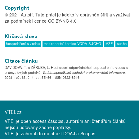
Copyright
© 2021 Autoři. Tuto práci je kdokoliv oprávněn šířit a využívat
za podmínek licence CC BY-NC 4.0
Klíčová slova
hospodaření s vodou
meziresortní komise VODA-SUCHO
MŽP
sucho
Citace článku
DAVIDOVÁ, T. a ZÁRUBA, L. Hodnocení odpovědného hospodaření s vodou u
průmyslových podniků.
Vodohospodářské technicko-ekonomické informace
,
2021, roč. 63, č. 4, str. 55–56. ISSN 0322-8916.
VTEI.cz
VTEI je open access časopis, autorům ani čtenářům článků
nejsou účtovány žádné poplatky.
VTEI je zahrnut do databází
DOAJ
a
Scopus
.