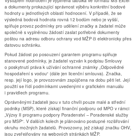
Výstupem hodnocení je vyplněná tabulka ve formátu MS Excel
a dokumenty prokazující správnost výběru konkrétní bodové
hodnoty u jednotlivých oblastí hodnocení. V případě, že se
výsledná bodová hodnota rovná 12 bodům nebo je vyšší,
splňuje provoz podmínky pro udělení značky a žadatel může
společně s vyplněnou žádostí zaslat potřebné dokumenty
poštou na adresu odboru ochrany vod MŽP či elektronicky přes
datovou schránku.
Pokud žádost po posouzení garantem programu splňuje
stanovené podmínky, je žadatel vyzván k podpisu Smlouvy
o poskytnutí práva k užívání ochranné známky „Odpovědné
hospodaření s vodou“ (dále jen licenční smlouva). Značka,
resp. její logo, je provozovnám zapůjčena na dobu pěti let. Její
použití se řídí podmínkami uvedenými v grafickém manuálu
i pravidlech programu.
Oprávněnými žadateli jsou v tuto chvíli pouze malé a střední
podniky (MSP), které získají finanční podporu od MPO v rámci
„Výzvy II programu podpory Poradenství – Poradenské služby
pro MSP“. V dalších kolech je plánováno postupné rozšiřování
okruhu možných žadatelů. Provozovny, jež získají značku OHV,
jsou zveřejňovány na webových stránkách MŽP.