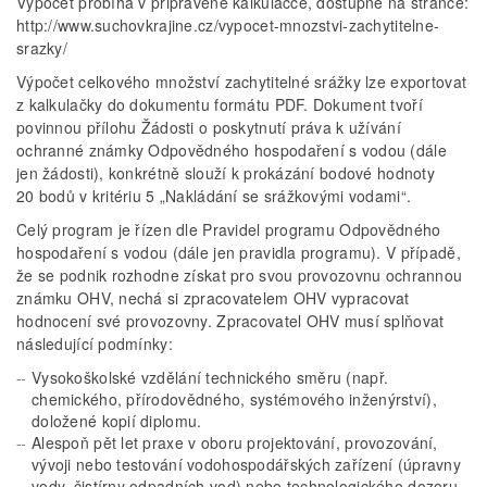
Výpočet probíhá v připravené kalkulačce, dostupné na stránce:
http://www.suchovkrajine.cz/vypocet-mnozstvi-zachytitelne-
srazky/
Výpočet celkového množství zachytitelné srážky lze exportovat
z kalkulačky do dokumentu formátu PDF. Dokument tvoří
povinnou přílohu Žádosti o poskytnutí práva k užívání
ochranné známky Odpovědného hospodaření s vodou (dále
jen žádosti), konkrétně slouží k prokázání bodové hodnoty
20 bodů v kritériu 5 „Nakládání se srážkovými vodami“.
Celý program je řízen dle Pravidel programu Odpovědného
hospodaření s vodou (dále jen pravidla programu). V případě,
že se podnik rozhodne získat pro svou provozovnu ochrannou
známku OHV, nechá si zpracovatelem OHV vypracovat
hodnocení své provozovny. Zpracovatel OHV musí splňovat
následující podmínky:
Vysokoškolské vzdělání technického směru (např.
chemického, přírodovědného, systémového inženýrství),
doložené kopií diplomu.
Alespoň pět let praxe v oboru projektování, provozování,
vývoji nebo testování vodohospodářských zařízení (úpravny
vody, čistírny odpadních vod) nebo technologického dozoru