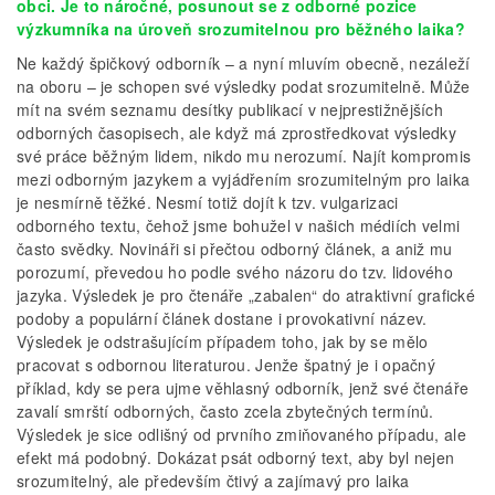
obci. Je to náročné, posunout se z odborné pozice
výzkumníka na úroveň srozumitelnou pro běžného laika?
Ne každý špičkový odborník – a nyní mluvím obecně, nezáleží
na oboru – je schopen své výsledky podat srozumitelně. Může
mít na svém seznamu desítky publikací v nejprestižnějších
odborných časopisech, ale když má zprostředkovat výsledky
své práce běžným lidem, nikdo mu nerozumí. Najít kompromis
mezi odborným jazykem a vyjádřením srozumitelným pro laika
je nesmírně těžké. Nesmí totiž dojít k tzv. vulgarizaci
odborného textu, čehož jsme bohužel v našich médiích velmi
často svědky. Novináři si přečtou odborný článek, a aniž mu
porozumí, převedou ho podle svého názoru do tzv. lidového
jazyka. Výsledek je pro čtenáře „zabalen“ do atraktivní grafické
podoby a populární článek dostane i provokativní název.
Výsledek je odstrašujícím případem toho, jak by se mělo
pracovat s odbornou literaturou. Jenže špatný je i opačný
příklad, kdy se pera ujme věhlasný odborník, jenž své čtenáře
zavalí smrští odborných, často zcela zbytečných termínů.
Výsledek je sice odlišný od prvního zmiňovaného případu, ale
efekt má podobný. Dokázat psát odborný text, aby byl nejen
srozumitelný, ale především čtivý a zajímavý pro laika