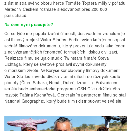
z úst mistra svého oboru herce Tomáše Töpfera měly v pořadu
Meteor v Českém rozhlase sledovanost přes 200 000
posluchačů.
Na čem nyní pracujete?
Co se týče mé popularizační činnosti, dosavadním vrcholem je
asi filmový projekt Water Stories. Podle svých knih jsem sepsal
scénář filmového dokumentu, který prezentuje vodu jako jeden
z nejvýznamnějších fenoménů formujících lidskou civilizaci.
Realizace filmu se ujalo studio Twinstars filmaře Steva
Lichtaga, který se světově proslavil svými dokumenty
o mořském životě. Velkoryse koncipovaný filmový dokument
Water Stories zavede diváka v osmi dílech do různých koutů
planety (Čína, Sahara, Nepál, Dubaj, Izrael…). Průvodcem
seriálu bude ambasadorka programu OSN Cíle udržitelného
rozvoje Taťána Kuchařová. Generálním partnerem filmu se stal
National Geographic, který bude film i distribuovat ve své síti.