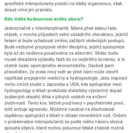
specifické mikropolutanty působí na lidský organis­mus, však
dosud víme jen pramálo.
Kde vidíte budoucnost svého oboru?
Jednoznačně v interdisciplinaritě. Máme před sebou řadu
otázek, v mnoha případech velmi zásadního charakteru, jejichž
řešení si bude vyžadovat změnu zažitých vědeckých postupů.
Bude nezbytné propojovat vědní disciplíny, jejichž spolupráce
byla až do nedávna považována za absurdní. Vědec bude
muset dosažené výsledky řadit do co nejširšího kontextu, a to
včetně často opomíjeného ekonomického. Osobně jsem
přesvědčen, že zcela nový svět se před námi může otevřít
například propojením medicíny a hydrogeologie. Jako inspiraci
mohu zmínit studie z Japonska a USA, kde spolupráce mezi
hydrogeology a lékaři prokázala statis­ticky významný dopad
zvýšených obsahů lithia v pitných vodách na snížení
zločinnosti. Tento kov, běžně používaný v psychiatrické praxi,
totiž snižuje agresivitu. Můžeme navázat na dlouhodobě
úspěšnou spolupráci s lékaři v oblasti minerálních vod. Ovšem
v problematice mikropolutantů se podle mého názoru skrývá
spousta objevů, které mohou posunout lidské znalosti možná