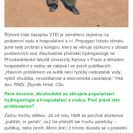
Říjnové číslo časopisu VTEI je zaměřeno zejména na
podzemní vodu a hospodaření s ní. Propagaci tohoto tématu
jsme tedy probrali s kolegou, který se věnuje výzkumu v oblasti
podzemních vod, dlouhodobě přednáší hydrogeologii na
Přírodovědecké fakultě Univerzity Karlovy v Praze a tématem
hospodaření s vodou se zabývá i ve svých publikacích.
„Hlavním problémem ve světě není fyzický nedostatek vody,
nýbrž chudoba, nevzdělanost a ekonomická zaostalost,“ říká
doc. RNDr. Zbyněk Hrkal, CSc.
Pane docente, dlouhodobě se věnujete popularizaci
hydrogeologie a hospodaření s vodou. Proč právě této
problematice?
Začnu trochu oklikou. Již od roku 1928 se používá aforismus
„publish, or perish“, což lze přeložit tak trochu pateticky –
publikuj, nebo zemři. Mimo jiné i z tohoto důvodu se v poslední