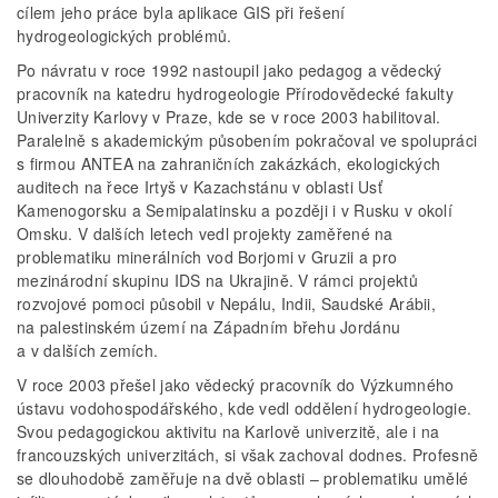
cílem jeho práce byla aplikace GIS při řešení
hydrogeologických problémů.
Po návratu v roce 1992 nastoupil jako pedagog a vědecký
pracovník na katedru hydrogeologie Přírodovědecké fakulty
Univerzity Karlovy v Praze, kde se v roce 2003 habilitoval.
Paralelně s akademickým působením pokračoval ve spolupráci
s firmou ANTEA na zahraničních zakázkách, ekologických
auditech na řece Irtyš v Kazachstánu v oblasti Usť
Kamenogorsku a Semipalatinsku a později i v Rusku v okolí
Omsku. V dalších letech vedl projekty zaměřené na
problematiku minerálních vod Borjomi v Gruzii a pro
mezinárodní skupinu IDS na Ukrajině. V rámci projektů
rozvojové pomoci působil v Nepálu, Indii, Saudské Arábii,
na palestinském území na Západním břehu Jordánu
a v dalších zemích.
V roce 2003 přešel jako vědecký pracovník do Výzkumného
ústavu vodohospodářského, kde vedl oddělení hydrogeologie.
Svou pedagogickou aktivitu na Karlově univerzitě, ale i na
francouzských univerzitách, si však zachoval dodnes. Profesně
se dlouhodobě zaměřuje na dvě oblasti – prob­lematiku umělé