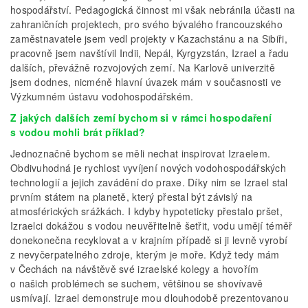
hospodářství. Pedagogická činnost mi však nebránila účasti na
zahraničních projektech, pro svého bývalého francouzského
zaměstnavatele jsem vedl projekty v Kazachstánu a na Sibiři,
pracovně jsem navštívil Indii, Nepál, Kyrgyzstán, Izrael a řadu
dalších, převážně rozvojových zemí. Na Karlově univerzitě
jsem dodnes, nicméně hlavní úvazek mám v současnosti ve
Výzkumném ústavu vodohospodářském.
Z jakých dalších zemí bychom si v rámci hospodaření
s vodou mohli brát příklad?
Jednoznačně bychom se měli nechat inspirovat Izraelem.
Obdivuhodná je rychlost vyvíjení nových vodohospodářských
technologií a jejich zavádění do praxe. Díky nim se Izrael stal
prvním státem na planetě, který přestal být závislý na
atmosférických srážkách. I kdyby hypoteticky přestalo pršet,
Izraelci dokážou s vodou neuvěřitelně šetřit, vodu umějí téměř
donekonečna recyklovat a v krajním případě si ji levně vyrobí
z nevyčerpatelného zdroje, kterým je moře. Když tedy mám
v Čechách na návštěvě své izraelské kolegy a hovořím
o našich problémech se suchem, většinou se shovívavě
usmívají. Izrael demonstruje mou dlouhodobě prezentovanou