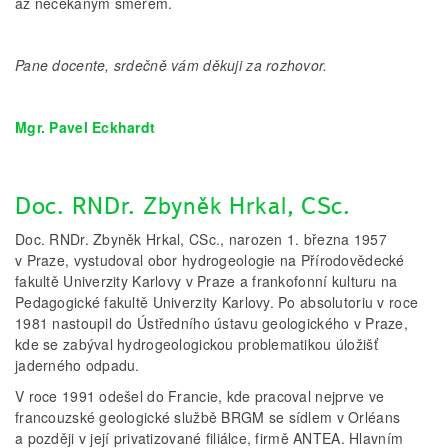
až nečekaným směrem.
Pane docente, srdečně vám děkuji za rozhovor.
Mgr. Pavel Eckhardt
Doc. RNDr. Zbyněk Hrkal, CSc.
Doc. RNDr. Zbyněk Hrkal, CSc., narozen 1. března 1957
v Praze, vystudoval obor hydrogeologie na Přírodovědecké
fakultě Univerzity Karlovy v Praze a frankofonní kulturu na
Pedagogické fakultě Univerzity Karlovy. Po absolutoriu v roce
1981 nastoupil do Ústředního ústavu geologického v Praze,
kde se zabýval hydrogeologickou problematikou úložišť
jaderného odpadu.
V roce 1991 odešel do Francie, kde pracoval nejprve ve
francouzské geologické službě BRGM se sídlem v Orléans
a později v její privatizované fi­liálce, firmě ANTEA. Hlavním