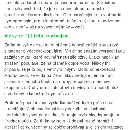
neznalého daného oboru, je nesmírně náročné. S trochou
nadsázky bych řekl, že jde o samostatnou, naprosto
specifickou literární disciplínu. O to náročnější je to v případě
hydrogeologie, protože předmět našeho výzkumu, podzemní
voda, není – až na vzácné výjimky – vidět.
Ale vy se jí již řadu let věnujete…
Zatím mi vyšlo deset knih, přičemž ty nejčtenější jsou právě
z kategorie vědecko-populární. V nich se snažím vyvracet řadu
zažitých mýtů, které novináři neustále oživují, jako například
strašení populace, že na planetě dojde voda. Někdy mi
připadá, že je to boj s větrnými mlýny. Mohu donekonečna
zdůrazňovat, že voda na Zemi nikdy nedojde, jen se nám
přemístí z jednoho kouta na druhý, případně změní své
skupenství. Druhý den si ale otevřu noviny a čtu opět titulek
s podobným katastrofickým názvem.
Proto mě popularizace výsledků naší vědecké práce baví
a naplňuje. Z ohlasů čtenářů svých knih i posluchačů
mediálních vystoupení vidím, že moje myšlenky dopadají na
úrodnou půdu. Za tři knihy jsem již dostal různé prestižní
literární ceny, všechny se dobře prodávají a jejich dramatizace