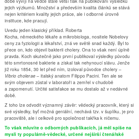
době vyvíjí na vědce stále větší tlak na publikování výsledků
jejich výzkumů. Množství a především kvalita článků se stává
nejen kritériem kvality jejich práce, ale i odborné úrovně
instituce, kde pracují.
Uvedu jeden klasický příklad. Roberta
Kocha, německého lékaře a mikrobiologa, nositele Nobelovy
ceny za fyziologii a lékařství, zná ve světě snad každý. Byl to
přece on, kdo objevil bakterii cholery. Ona to však není úplně
pravda. Koch skutečně jako první publikoval výsledky původu
této smrtonosné bakterie a získal tak nehynoucí slávu. Jenže
již roku 1854, 30 let před ním, izoloval původce cholery –
Vibrio cholerae
– italský anatom Filippo Pacini. Ten ale se
svým objevem zůstal v laboratoři a zemřel v chudobě
a zapomenutí. Určité satisfakce se mu dostalo až v nedávné
době.
Z toho lze odvodit významný závěr: vědecký pracovník, který si
své výsledky, byť možná geniální, nechává tzv. v šuplíku, je pro
pracoviště, ale i celkově pro společnost takřka k ničemu.
To však mluvíte o odborných publikacích, já měl spíše na
mysli ty populárně-vědecké, určené nejširší čtenářské