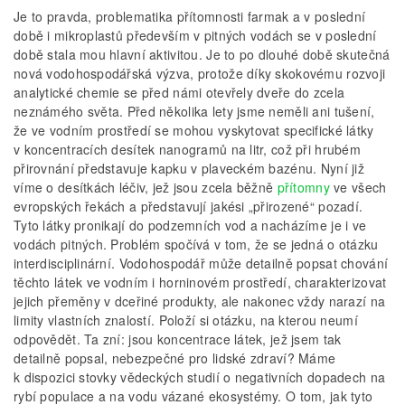
Je to pravda, problematika přítomnosti farmak a v poslední
době i mikro­plastů především v pitných vodách se v poslední
době stala mou hlavní aktivitou. Je to po dlouhé době skutečná
nová vodohospodářská výzva, protože díky skokovému rozvoji
analytické chemie se před námi otevřely dveře do zcela
neznámého světa. Před několika lety jsme neměli ani tušení,
že ve vodním prostředí se mohou vyskytovat specifické látky
v koncentracích desítek nanogramů na litr, což při hrubém
přirovnání představuje kapku v plaveckém bazénu. Nyní již
víme o desítkách léčiv, jež jsou zcela běžně
přítomny
ve všech
evropských řekách a představují jakési „přirozené“ pozadí.
Tyto látky pronikají do podzemních vod a nacházíme je i ve
vodách pitných. Problém spočívá v tom, že se jedná o otázku
interdisciplinární. Vodohospodář může detailně popsat chování
těchto látek ve vodním i horninovém prostředí, charakterizovat
jejich přeměny v dceřiné produkty, ale nakonec vždy narazí na
limity vlastních znalostí. Položí si otázku, na kterou neumí
odpovědět. Ta zní: jsou koncentrace látek, jež jsem tak
detailně popsal, nebezpečné pro lidské zdraví? Máme
k dispozici stovky vědeckých studií o negativních dopadech na
rybí populace a na vodu vázané ekosystémy. O tom, jak tyto