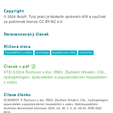
Copyright
© 2024 Autoři. Tuto práci je kdokoliv oprávněn šířit a využívat
za podmínek licence CC BY-NC 4.0
Nerecenzovaný článek
Klíčová slova
hospodaření s vodou
hydrologie
popularizace vědy
rozhovory
Článek v pdf
VTEI 5/2024 Rozhovor s doc. RNDr. Zbyňkem Hrkalem, CSc.,
hydrogeologem, spisovatelem a popularizátorem hospodaření
s vodou
Citace článku
ECKHARDT, P. Rozhovor s doc. RNDr. Zbyňkem Hrkalem, CSc., hydrogeologem,
spisovatelem a popularizátorem hospodaření s vodou.
Vodohospodářské
technicko-ekonomické informace
, 2024, roč. 66, č. 5, str. 48–50. ISSN 0322-
8916.