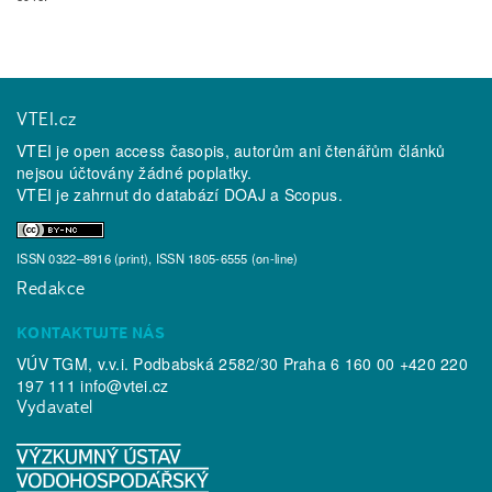
VTEI.cz
VTEI je open access časopis, autorům ani čtenářům článků
nejsou účtovány žádné poplatky.
VTEI je zahrnut do databází
DOAJ
a
Scopus
.
ISSN 0322–8916 (print), ISSN 1805-6555 (on-line)
Redakce
KONTAKTUJTE NÁS
VÚV TGM, v.v.i. Podbabská 2582/30 Praha 6 160 00 +420 220
197 111
info@vtei.cz
Vydavatel