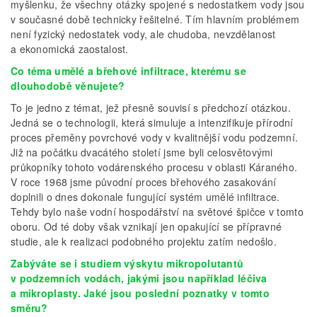
myšlenku, že všechny otázky spojené s nedostatkem vody jsou
v současné době technicky řešitelné. Tím hlavním problémem
není fyzický nedostatek vody, ale chudoba, nevzdělanost
a ekonomická zaostalost.
Co téma umělé a břehové infiltrace, kterému se
dlouhodobě věnujete?
To je jedno z témat, jež přesně souvisí s předchozí otázkou.
Jedná se o technologii, která simuluje a intenzifikuje přírodní
proces přeměny povrchové vody v kvalitnější vodu podzemní.
Již na počátku dvacátého století jsme byli celosvětovými
průkopníky tohoto vodárenského procesu v oblasti Káraného.
V roce 1968 jsme původní proces břehového zasakování
doplnili o dnes dokonale fungující systém umělé infiltrace.
Tehdy bylo naše vodní hospodářství na světové špičce v tomto
oboru. Od té doby však vznikají jen opakující se přípravné
studie, ale k realizaci podobného projektu zatím nedošlo.
Zabýváte se i studiem výskytu mikropolutantů
v podzemních vodách, jakými jsou například léčiva
a mikroplasty. Jaké jsou poslední poznatky v tomto
směru?