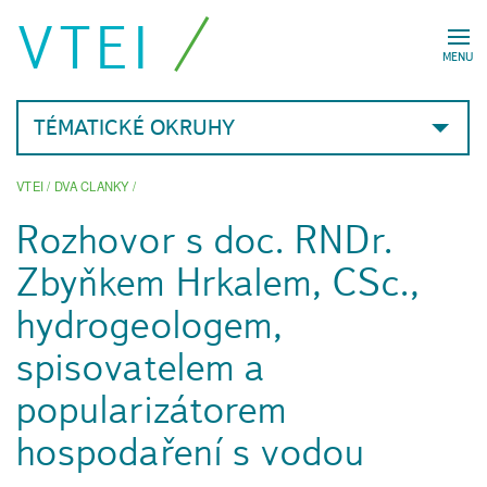
VTEI
MENU
TÉMATICKÉ OKRUHY
VTEI
/
DVA CLANKY
/
Rozhovor s doc. RNDr.
Zbyňkem Hrkalem, CSc.,
hydrogeologem,
spisovatelem a
popularizátorem
hospodaření s vodou