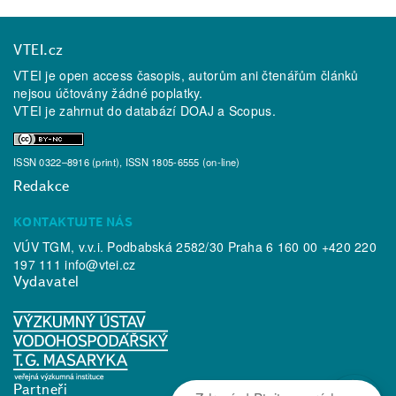
VTEI.cz
VTEI je open access časopis, autorům ani čtenářům článků
nejsou účtovány žádné poplatky.
VTEI je zahrnut do databází
DOAJ
a
Scopus
.
ISSN 0322–8916 (print), ISSN 1805-6555 (on-line)
Redakce
KONTAKTUJTE NÁS
VÚV TGM, v.v.i. Podbabská 2582/30 Praha 6 160 00 +420 220
197 111
info@vtei.cz
Vydavatel
Partneři