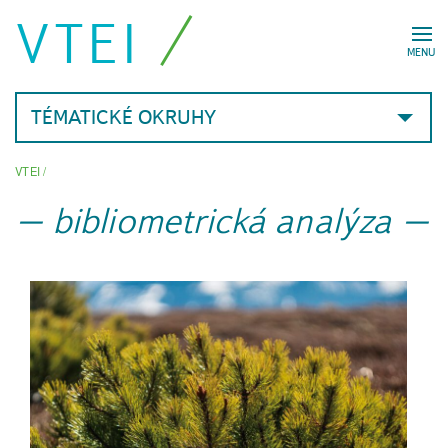
VTEI
MENU
TÉMATICKÉ OKRUHY
VTEI
/
bibliometrická analýza