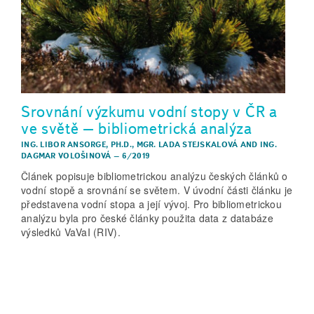
Srovnání výzkumu vodní stopy v ČR a
ve světě – bibliometrická analýza
ING. LIBOR ANSORGE, PH.D.
,
MGR. LADA STEJSKALOVÁ
AND
ING.
DAGMAR VOLOŠINOVÁ
–
6/2019
Článek popisuje bibliometrickou analýzu českých článků o
vodní stopě a srovnání se světem. V úvodní části článku je
představena vodní stopa a její vývoj. Pro bibliometrickou
analýzu byla pro české články použita data z databáze
výsledků VaVaI (RIV).