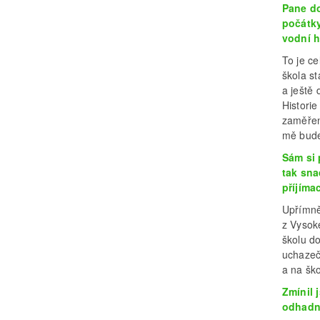
Pane do
počátky
vodní 
To je c
škola st
a ještě
Historie
zaměřen
mě bude 
Sám si 
tak sna
příjíma
Upřímně
z Vysok
školu d
uchazeč
a na ško
Zmínil 
odhadno