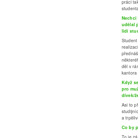
práci ta
studenta
Nechci 
udělal 
lidí st
Student 
realiza
přednáše
některé
děl v r
kantora
Když se
pro muž
dívek/že
Asi to p
studijní
a trpěliv
Co by p
To je z