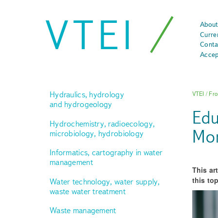
VTEI
About
Curre
Conta
Accep
Hydraulics, hydrology
VTEI
/
Fro
and hydrogeology
Edu
Hydrochemistry, radioecology,
Mor
microbiology, hydrobiology
Informatics, cartography in water
management
This ar
this to
Water technology, water supply,
waste water treatment
Waste management