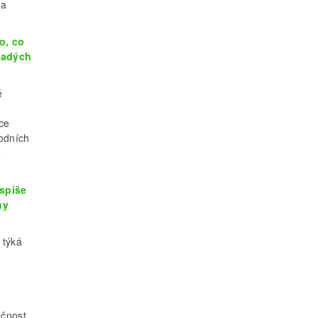
ta
o, co
ladých
é
ace
odních
o
 spíše
ny
 týká
ečnost