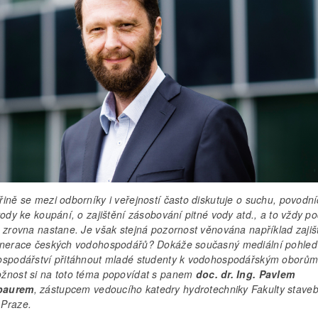
ině se mezi odborníky i veřejností často diskutuje o suchu, povodní
vody ke koupání, o zajištění zásobování pitné vody atd., a to vždy po
o zrovna nastane. Je však stejná pozornost věnována například zajiš
enerace českých vodohospodářů? Dokáže současný mediální pohled
ospodářství přitáhnout mladé studenty k vodohospodářským oborů
žnost si na toto téma popovídat s panem
doc. dr. Ing. Pavlem
paurem
, zástupcem vedoucího katedry hydrotechniky Fakulty staveb
Praze.