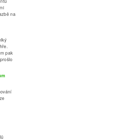
entů
mi
vazbě na
elký
hře.
sem pak
 prošlo
ium
čování
uze
lů