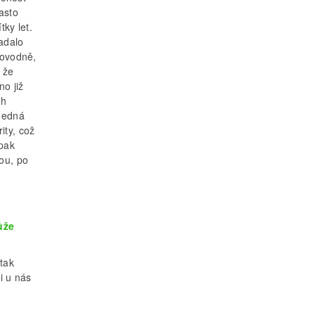
asto
ky let.
adalo
povodně,
 že
o již
ch
 Jedná
ity, což
 pak
kou, po
ůže
 tak
i u nás