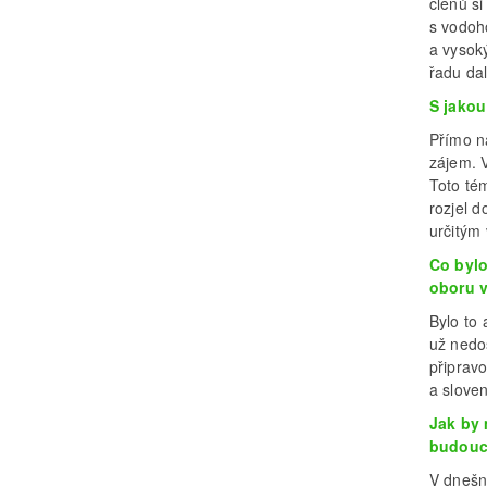
členů s
s vodoh
a vysok
řadu dal
S jakou
Přímo n
zájem. 
Toto té
rozjel d
určitým
Co bylo
oboru 
Bylo to
už nedoš
připrav
a slove
Jak by
budouc
V dnešn