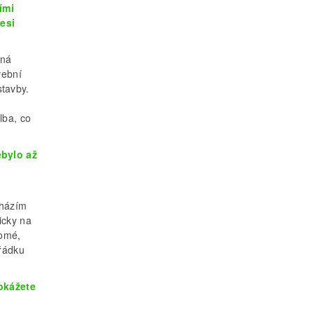
ími
fesi
rná
vební
stavby.
lba, co
ebylo až
cházím
icky na
nomé,
ořádku
okážete