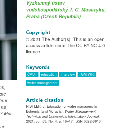
Výzkumný ústav
vodohospodářský T. G. Masaryka,
Praha (Czech Republic)
Copyright
© 2021 The Author(s). This is an open
access article under the CC BY-NC 4.0
licence.
Keywords
ČVUT
education
Interview
TGM WRI
water management
ch,
dle
tění
Article citation
 na
NISTLER, J. Education of water managers in
Bohemia (and Moravia).
Water Management
m? Měl
Technical and Economical Information Journal
,
2021, vol. 63, No. 4, p. 46–47. ISSN 0322-8916.
ní