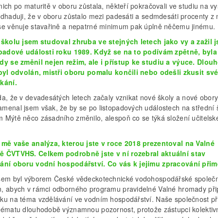
ich po maturitě v oboru zůstala, někteří pokračovali ve studiu na v
Odhaduji, že v oboru zůstalo mezi padesáti a sedmdesáti procenty z 
se věnuje stavařině a nepatrné minimum pak úplně něčemu jinému.
 školu jsem studoval zhruba ve stejných letech jako vy a zažil 
opadové události roku 1989. Když se na to podívám zpětně, byla
dy se změnil nejen režim, ale i přístup ke studiu a výuce. Dlouh
 byl odvolán, mistři oboru pomalu končili nebo odešli zkusit své
kání.
da, že v devadesátých letech začaly vznikat nové školy a nové obory
menal jsem však, že by se po listopadových událostech na střední 
 Mýtě něco zásadního změnilo, alespoň co se týká složení učitelsk
 mě vaše analýza, kterou jste v roce 2018 prezentoval na Valné
 ČVTVHS. Celkem podrobně jste v ní rozebral aktuální stav
ání oboru vodní hospodářství. Co vás k jejímu zpracování při
sem byl výborem České vědeckotechnické vodohospodářské společn
, abych v rámci odborného programu pravidelné Valné hromady přip
ku na téma vzdělávání ve vodním hospodářství. Naše společnost př
tématu dlouhodobě významnou pozornost, protože zástupci kolektiv