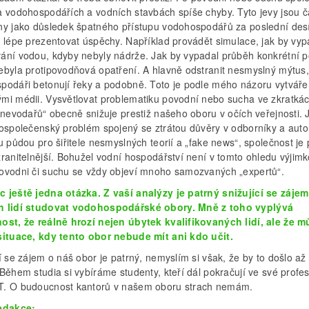
a vodohospodářích a vodních stavbách spíše chyby. Tyto jevy jsou č
ny jako důsledek špatného přístupu vodohospodářů za poslední desít
a lépe prezentovat úspěchy. Například provádět simulace, jak by vyp
ání vodou, kdyby nebyly nádrže. Jak by vypadal průběh konkrétní 
ebyla protipovodňová opatření. A hlavně odstranit nesmyslný mýtus,
podáři betonují řeky a podobně. Toto je podle mého názoru vytvářen
mi médii. Vysvětlovat problematiku povodní nebo sucha ve zkratká
 „nevodařů“ obecně snižuje prestiž našeho oboru v očích veřejnosti.
lospolečenský problém spojený se ztrátou důvěry v odborníky a autor
u půdou pro šiřitele nesmyslných teorií a „fake news“, společnost je
ranitelnější. Bohužel vodní hospodářství není v tomto ohledu výjim
ovodni či suchu se vždy objeví mnoho samozvaných „expertů“.
 ještě jedna otázka. Z vaší analýzy je patrný snižující se zájem
 lidí studovat vodohospodářské obory. Mně z toho vyplývá
ost, že reálně hrozí nejen úbytek kvalifikovaných lidí, ale že m
situace, kdy tento obor nebude mít ani kdo učit.
í se zájem o náš obor je patrný, nemyslím si však, že by to došlo až
Během studia si vybíráme studenty, kteří dál pokračují ve své profes
. O budoucnost kantorů v našem oboru strach nemám.
edakce: