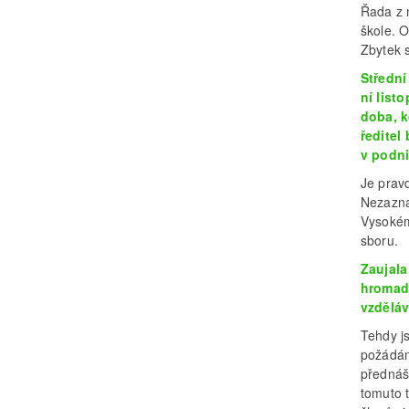
Řada z n
škole. 
Zbytek 
Střední
ní list
doba, k
ředitel
v podni
Je prav
Nezazna
Vysokém
sboru.
Zaujala
hromadě
vzděláv
Tehdy j
požádán
přednáš
tomuto 