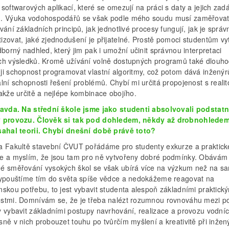
softwarových aplikací, které se omezují na práci s daty a jejich zad
. Výuka vodohospodářů se však podle mého soudu musí zaměřovat
vání základních principů, jak jednotlivé procesy fungují, jak je správ
zovat, jaké zjednodušení je přijatelné. Prostě pomoci studentům vytv
dborný nadhled, který jim pak i umožní učinit správnou interpretaci
ch výsledků. Kromě užívání volně dostupných programů také dlouh
ji schopnost programovat vlastní algoritmy, což potom dává inžený
lní schopnosti řešení problémů. Chybí mi určitá propojenost s realit
akže určitě a nejlépe kombinace obojího.
ravda. Na střední škole jsme jako studenti absolvovali podstat
 provozu. Člověk si tak pod dohledem, někdy až drobnohledem
sahal teorii. Chybí dnešní době právě toto?
a Fakultě stavební ČVUT pořádáme pro studenty exkurze a praktick
e a myslím, že jsou tam pro ně vytvořeny dobré podmínky. Obávám 
é směřování vysokých škol se však ubírá více na výzkum než na s
Vypouštíme tím do světa spíše vědce a nedokážeme reagovat na
nskou potřebu, to jest vybavit studenta alespoň základními praktick
stmi. Domnívám se, že je třeba nalézt rozumnou rovnováhu mezi p
y vybavit základními postupy navrhování, realizace a provozu vodníc
ně v nich probouzet touhu po tvůrčím myšlení a kreativitě při inžen