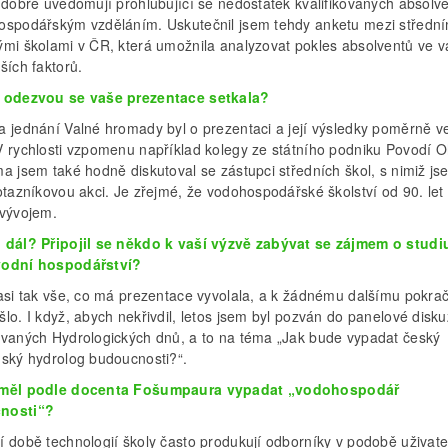
i dobře uvědomují prohlubující se nedostatek kvalifikovaných absolv
ospodářským vzděláním. Uskutečnil jsem tehdy anketu mezi střední
ými školami v ČR, která umožnila analyzovat pokles absolventů ve 
ších faktorů.
 odezvou se vaše prezentace setkala
?
a jednání Valné hromady byl o prezentaci a její výsledky poměrně v
V rychlosti vzpomenu například kolegy ze státního podniku Povodí O
ma jsem také hodně diskutoval se zástupci středních škol, s nimiž j
otazníkovou akci. Je zřejmé, že vodohospodářské školství od 90. let
 vývojem.
 dál? Připojil se někdo k vaší výzvě zabývat se zájmem o stud
vodní hospodářství?
 asi tak vše, co má prezentace vyvolala, a k žádnému dalšímu pokra
lo. I když, abych nekřivdil, letos jsem byl pozván do panelové disk
ovaných Hydrologických dnů, a to na téma „Jak bude vypadat český
nský hydrolog budoucnosti?“.
 měl podle docenta Fošumpaura vypadat „vodohospodář
nosti“?
í době technologií školy často produkují odborníky v podobě uživate