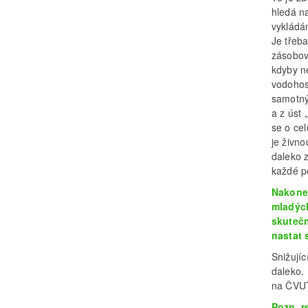
hledá n
vykládá
Je třeb
zásobov
kdyby n
vodohos
samotný
a z úst
se o ce
je živno
daleko z
každé p
Nakonec
mladých
skutečn
nastat 
Snižujíc
daleko. 
na ČVUT
Pozn. r