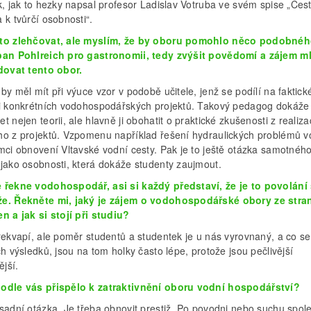
k, jak to hezky napsal profesor Ladislav Votruba ve svém spise „Ces
 k tvůrčí osobnosti“.
to zlehčovat, ale myslím, že by oboru pomohlo něco podobnéh
pan Pohlreich pro gastronomii, tedy zvýšit povědomí a zájem m
udovat tento obor.
by měl mít při výuce vzor v podobě učitele, jenž se podílí na faktick
ci konkrétních vodohospodářských projektů. Takový pedagog dokáže
t nejen teorii, ale hlavně ji obohatit o praktické zkušenosti z realiz
ho z projektů. Vzpomenu například řešení hydraulických problémů v
ámci obnovení Vltavské vodní cesty. Pak je to ještě otázka samotnéh
 jako osobnosti, která dokáže studenty zaujmout.
 řekne vodohospodář, asi si každý představí, že je to povolání
e. Řekněte mi, jaký je zájem o vodohospodářské obory ze stra
n a jak si stojí při studiu?
řekvapí, ale poměr studentů a studentek je u nás vyrovnaný, a co se
ch výsledků, jsou na tom holky často lépe, protože jsou pečlivější
ější.
odle vás přispělo k zatraktivnění oboru vodní hospodářství?
ásadní otázka. Je třeba obnovit prestiž. Po povodni nebo suchu spol