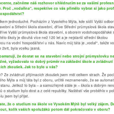
cente, začněme náš rozhovor ohlédnutím se za vašimi profesn
. Proč „vodařina“, respektive co vás přimělo vybrat si jako pro
hospodářství?
elkem jednoduché. Pocházím z Vysokého Mýta, kde sídlí Vyšší odbo
avební a Střední škola stavební, dříve Střední průmyslová škola sta
 dříve Vyšší průmyslová škola stavební, s oborem vodohospodářské 
 této školy je dlouhá více než 120 let a je nejstarší střední školou
ou na vodní hospodářství u nás. Navíc můj táta je „vodař“, takže vo
živit, byla vcelku jasná.
pamatuji, že dostat se na stavební nebo strojní průmyslovku n
dné, vyžadovalo to dobrý průměr na základní škole a zvládnutí
cích zkoušek. Jak to bylo u vás?
? Ze zvládnutí přijímacích zkoušek jsem měl celkem strach. Že po
ého Mýta a můj táta byl z oboru, určitě neznamenalo, že se automat
ostanu. Jelikož to byla – a samozřejmě stále je – škola s dobrým re
ů o studium bylo dost a z celé republiky. Naštěstí vše proběhlo v p
lu jsem byl přijat.
jste, že o studium na škole ve Vysokém Mýtě byl velký zájem. D
ut, kolik vašich spolužáků potom dál pokračovalo v oboru?