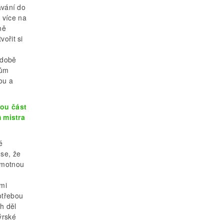
ávání do
 více na
ně
ořit si
odobě
rům
ou a
nou část
 mistra
é
se, že
amotnou
ými
otřebou
h děl
ýrské