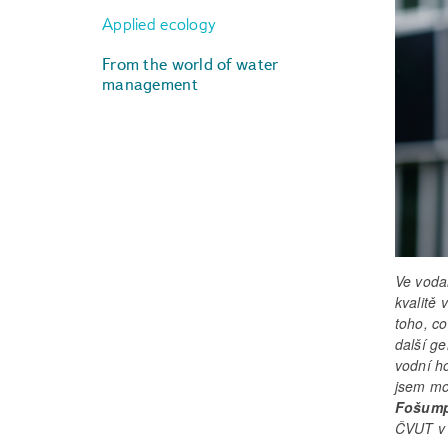
Applied ecology
From the world of water
management
Ve vodař
kvalitě 
toho, c
další g
vodní h
jsem mo
Fošum
ČVUT v 