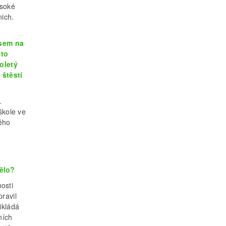
ysoké
nich.
jsem na
 to
oletý
 štěstí
.
škole ve
ého
mělo?
osti
ravil
ikládá
ních