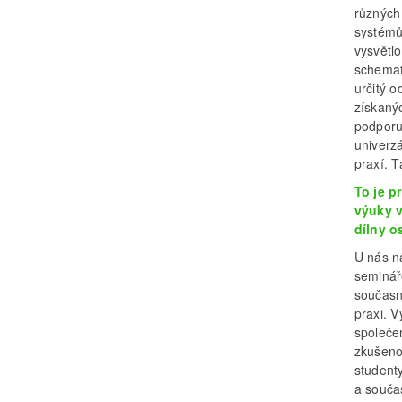
různých 
systémů
vysvětlo
schemati
určitý o
získaný
podporu
univerzá
praxí. T
To je p
výuky v
dílny o
U nás n
seminář
současn
praxi. 
společe
zkušeno
student
a součas