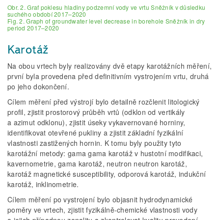
Obr. 2. Graf poklesu hladiny podzemní vody ve vrtu Sněžník v důsledku
suchého období 2017–2020
Fig. 2. Graph of groundwater level decrease in borehole Sněžník in dry
period 2017–2020
Karotáž
Na obou vrtech byly realizovány dvě etapy karotážních měření,
první byla provedena před definitivním vystrojením vrtu, druhá
po jeho dokončení.
Cílem měření před výstrojí bylo detailně rozčlenit litologický
profil, zjistit prostorový průběh vrtů (odklon od vertikály
a azimut odklonu), zjistit úseky vykavernované horniny,
identifikovat otevřené pukliny a zjistit základní fyzikální
vlastnosti zastižených hornin. K tomu byly použity tyto
karotážní metody: gama gama karotáž v hustotní modifikaci,
kavernometrie, gama karotáž, neutron neutron karotáž,
karotáž magnetické susceptibility, odporová karotáž, indukční
karotáž, inklinometrie.
Cílem měření po vystrojení bylo objasnit hydrodynamické
poměry ve vrtech, zjistit fyzikálně-chemické vlastnosti vody
a jejich případnou zonalitu a zkontrolovat kvalitu provedení