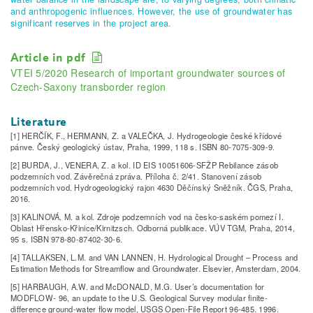
and anthropogenic influences. However, the use of groundwater has
significant reserves in the project area.
Article in pdf
VTEI 5/2020 Research of important groundwater sources of
Czech-Saxony transborder region
Literature
[1] HERČÍK, F., HERMANN, Z. a VALEČKA, J. Hydrogeologie české křídové
pánve. Český geologický ústav, Praha, 1999, 118 s. ISBN 80-7075-309-9.
[2] BURDA, J., VENERA, Z. a kol. ID EIS 10051606-SFŽP Rebilance zásob
podzemních vod. Závěrečná zpráva. Příloha č. 2/41. Stanovení zásob
podzemních vod. Hydrogeologický rajon 4630 Děčínský Sněžník. ČGS, Praha,
2016.
[3] KALINOVÁ, M. a kol. Zdroje podzemních vod na česko-saském pomezí I.
Oblast Hřensko-Křinice/Kirnitzsch. Odborná publikace. VÚV TGM, Praha, 2014,
95 s. ISBN 978-80-87402-30-6.
[4] TALLAKSEN, L.M. and VAN LANNEN, H. Hydrological Drought – Process and
Estimation Methods for Streamflow and Groundwater. Elsevier, Amsterdam, 2004.
[5] HARBAUGH, A.W. and McDONALD, M.G. User’s documentation for
MODFLOW- 96, an update to the U.S. Geological Survey modular finite-
difference ground-water flow model, USGS Open-File Report 96-485. 1996.