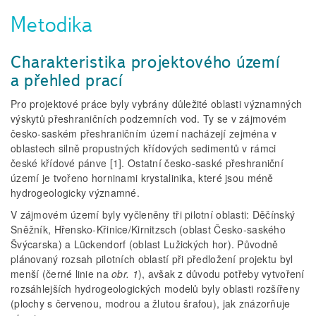
Metodika
Charakteristika projektového území
a přehled prací
Pro projektové práce byly vybrány důležité oblasti významných
výskytů přeshraničních podzemních vod. Ty se v zájmovém
česko-saském přeshraničním území nacházejí zejména v
oblastech silně propustných křídových sedimentů v rámci
české křídové pánve [1]. Ostatní česko-saské přeshraniční
území je tvořeno horninami krystalinika, které jsou méně
hydrogeologicky významné.
V zájmovém území byly vyčleněny tři pilotní oblasti: Děčínský
Sněžník, Hřensko-Křinice/Kirnitzsch (oblast Česko-saského
Švýcarska) a Lückendorf (oblast Lužických hor). Původně
plánovaný rozsah pilotních oblastí při předložení projektu byl
menší (černé linie na
obr. 1
), avšak z důvodu potřeby vytvoření
rozsáhlejších hydrogeologických modelů byly oblasti rozšířeny
(plochy s červenou, modrou a žlutou šrafou), jak znázorňuje