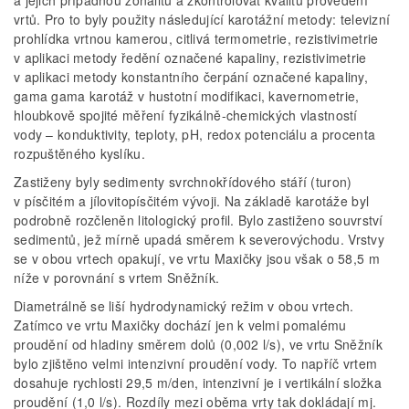
vrtů. Pro to byly použity následující karotážní metody: televizní
prohlídka vrtnou kamerou, citlivá termometrie, rezistivimetrie
v aplikaci metody ředění označené kapaliny, rezistivimetrie
v aplikaci metody konstantního čerpání označené kapaliny,
gama gama karotáž v hustotní modifikaci, kavernometrie,
hloubkově spojité měření fyzikálně-chemických vlastností
vody – konduktivity, teploty, pH, redox potenciálu a procenta
rozpuštěného kyslíku.
Zastiženy byly sedimenty svrchnokřídového stáří (turon)
v písčitém a jílovitopísčitém vývoji. Na základě karotáže byl
podrobně rozčleněn litologický profil. Bylo zastiženo souvrství
sedimentů, jež mírně upadá směrem k severovýchodu. Vrstvy
se v obou vrtech opakují, ve vrtu Maxičky jsou však o 58,5 m
níže v porovnání s vrtem Sněžník.
Diametrálně se liší hydrodynamický režim v obou vrtech.
Zatímco ve vrtu Maxičky dochází jen k velmi pomalému
proudění od hladiny směrem dolů (0,002 l/s), ve vrtu Sněžník
bylo zjištěno velmi intenzivní proudění vody. To napříč vrtem
dosahuje rychlosti 29,5 m/den, intenzivní je i vertikální složka
proudění (1,0 l/s). Rozdíly mezi oběma vrty tak dokládají mj.