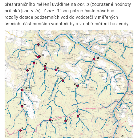
přeshraničního měření uvádíme na
obr. 3
(zobrazené hodnoty
průtoků jsou v l/s). Z
obr. 3
jsou patrné často násobné
rozdíly dotace podzemních vod do vodotečí v měřených
úsecích, část menších vodotečí byla v době měření bez vody.