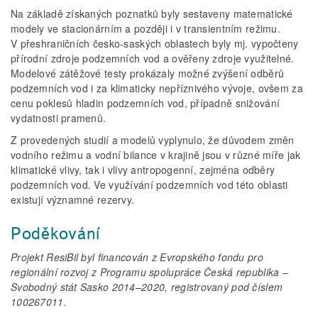
Na základě získaných poznatků byly sestaveny matematické
modely ve stacionárním a později i v transientním režimu.
V přeshraničních česko-saských oblastech byly mj. vypočteny
přírodní zdroje podzemních vod a ověřeny zdroje využitelné.
Modelové zátěžové testy prokázaly možné zvýšení odběrů
podzemních vod i za klimaticky nepříznivého vývoje, ovšem za
cenu poklesů hladin podzemních vod, případně snižování
vydatnosti pramenů.
Z provedených studií a modelů vyplynulo, že důvodem změn
vodního režimu a vodní bilance v krajině jsou v různé míře jak
klimatické vlivy, tak i vlivy antropogenní, zejména odběry
podzemních vod. Ve využívání podzemních vod této oblasti
existují významné rezervy.
Poděkování
Projekt ResiBil byl financován z Evropského fondu pro
regionální rozvoj z Programu spolupráce Česká republika –
Svobodný stát Sasko 2014–2020, registrovaný pod číslem
100267011.