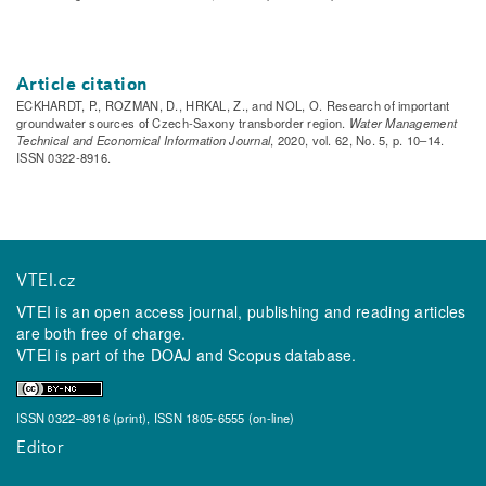
Article citation
ECKHARDT, P., ROZMAN, D., HRKAL, Z., and NOL, O. Research of important
groundwater sources of Czech-Saxony transborder region.
Water Management
Technical and Economical Information Journal
, 2020, vol. 62, No. 5, p. 10–14.
ISSN 0322-8916.
VTEI.cz
VTEI is an open access journal, publishing and reading articles
are both free of charge.
VTEI is part of the
DOAJ
and
Scopus
database.
ISSN 0322–8916 (print), ISSN 1805-6555 (on-line)
Editor