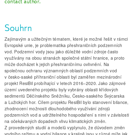
contact author.
Souhrn
Zajímavým a užitečným tématem, které je možné řešit v rámci
Evropské unie, je problematika přeshraničních podzemních
vod. Podzemní vody jsou jako důležité vodní zdroje často
využívány na obou stranách společné státní hranice, a proto
může docházet k jejich přeshraničnímu ovlivnění. Na
společnou ochranu významných oblastí podzemních vod
v česko-saské příhraniční oblasti byl zaměřen mezinárodní
projekt ResiBil probíhající v letech 2016–2020. Jako zájmové
území uvedeného projektu byly vybrány oblasti křídových
sedimentů Děčínského Sněžníku, Česko-saského Švýcarska
a Lužických hor. Cílem projektu ResiBil bylo stanovení bilance,
zhodnocení možnosti dlouhodobého využívání zdrojů
podzemních vod a udržitelného hospodaření s nimi v závislosti
na očekávaných dopadech vlivu klimatických změn.
Z provedených studií a modelů vyplynulo, že důvodem změn
vodního režimu a vodní bilance v krajině jsou v různé míře jak