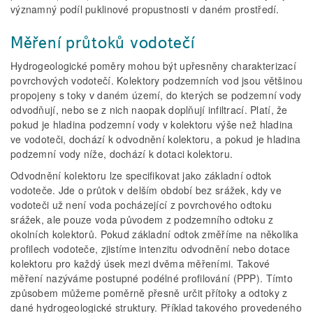
významný podíl puklinové propustnosti v daném prostředí.
Měření průtoků vodotečí
Hydrogeologické poměry mohou být upřesněny charakterizací
povrchových vodotečí. Kolektory podzemních vod jsou většinou
propojeny s toky v daném území, do kterých se podzemní vody
odvodňují, nebo se z nich naopak doplňují infiltrací. Platí, že
pokud je hladina podzemní vody v kolektoru výše než hladina
ve vodoteči, dochází k odvodnění kolektoru, a pokud je hladina
podzemní vody níže, dochází k dotaci kolektoru.
Odvodnění kolektoru lze specifikovat jako základní odtok
vodoteče. Jde o průtok v delším období bez srážek, kdy ve
vodoteči už není voda pocházející z povrchového odtoku
srážek, ale pouze voda původem z podzemního odtoku z
okolních kolektorů. Pokud základní odtok změříme na několika
profilech vodoteče, zjistíme intenzitu odvodnění nebo dotace
kolektoru pro každý úsek mezi dvěma měřeními. Takové
měření nazýváme postupné podélné profilování (PPP). Tímto
způsobem můžeme poměrně přesně určit přítoky a odtoky z
dané hydrogeologické struktury. Příklad takového provedeného