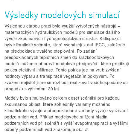
Výsledky modelových simulací
Výslednou etapou prací bylo využití vytvořených nástrojů –
matematických hydraulických modelů pro simulace dalšího
vývoje zkoumaných hydrogeologických struktur. K dispozici
byly klimatické scénáře, které vycházejí z dat IPCC, založené
na předpokladu trvalého oteplování. Po zadání
předpokládaných teplotních změn do srážkoodtokových
modelů můžeme připravit modelové předpovědi, které predikují
pokles efektivní infiltrace. Tento pokles jde na vrub zvýšení
hodnoty výparu a transpirace vegetačním pokryvem. Po
zvážení nejistot jsme se rozhodli realizovat vodohospodářskou
prognózu s výhledem 30 let.
Modely bylo simulováno celkem deset scénářů pro každou
zkoumanou oblast, které zohlednily varianty možného
klimatického vývoje a předpokládané varianty vývoje využívání
podzemních vod. Příklad modelového snížení hladin
podzemních vod při scénáři s vyšší evapotranspirací a vyššími
odběry podzemních vod znázorňuje
obr. 5.