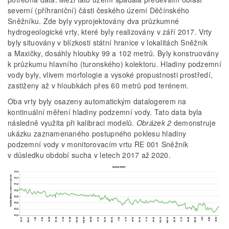
severní (příhraniční) části českého území Děčínského
Sněžníku. Zde byly vyprojektovány dva průzkumné
hydrogeologické vrty, které byly realizovány v září 2017. Vrty
byly situovány v blízkosti státní hranice v lokalitách Sněžník
a Maxičky, dosáhly hloubky 99 a 102 metrů. Byly konstruovány
k průzkumu hlavního (turonského) kolektoru. Hladiny podzemní
vody byly, vlivem morfologie a vysoké propustnosti prostředí,
zastiženy až v hloubkách přes 60 metrů pod terénem.
Oba vrty byly osazeny automatickým datalogerem na
kontinuální měření hladiny podzemní vody. Tato data byla
následně využita při kalibraci modelů.
Obrázek 2
demonstruje
ukázku zaznamenaného postupného poklesu hladiny
podzemní vody v monitorovacím vrtu RE 001 Sněžník
v důsledku období sucha v letech 2017 až 2020.