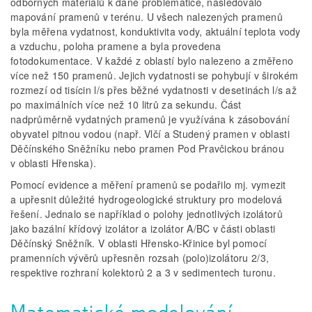
odborných materiálů k dané problematice, následovalo
mapování pramenů v terénu. U všech nalezených pramenů
byla měřena vydatnost, konduktivita vody, aktuální teplota vody
a vzduchu, poloha pramene a byla provedena
fotodokumentace. V každé z oblastí bylo nalezeno a změřeno
více než 150 pramenů. Jejich vydatnosti se pohybují v širokém
rozmezí od tisícin l/s přes běžné vydatnosti v desetinách l/s až
po maximálních více než 10 litrů za sekundu. Část
nadprůměrně vydatných pramenů je využívána k zásobování
obyvatel pitnou vodou (např. Vlčí a Studený pramen v oblasti
Děčínského Sněžníku nebo pramen Pod Pravčickou bránou
v oblasti Hřenska).
Pomocí evidence a měření pramenů se podařilo mj. vymezit
a upřesnit důležité hydrogeologické struktury pro modelová
řešení. Jednalo se například o polohy jednotlivých izolátorů
jako bazální křídový izolátor a izolátor A/BC v části oblasti
Děčínský Sněžník. V oblasti Hřensko-Křinice byl pomocí
pramenních vývěrů upřesněn rozsah (polo)izolátoru 2/3,
respektive rozhraní kolektorů 2 a 3 v sedimentech turonu.