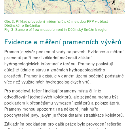
Obr. 3. Příklad provedení měření průtoků metodou PPP v oblasti
Děčínského Sněžníku
Fig. 3. Sample of flow measurement in Děčínský Sněžník region
Evidence a měření pramenních vývěrů
Pramen je vývěr podzemní vody na povrch. Evidence a měření
pramenů patří mezi základní možnosti získání
hydrogeologických informací v terénu. Prameny poskytují
důležité údaje o stavu a změnách hydrogeologického
prostředí. Pramenů existuje v daném území početně podstatně
více než využitelných hydrogeologických vrtů.
Pro modelová řešení indikují prameny místa či linie
odvodňování jednotlivých kolektorů, ale zejména mohou být
podkladem k přesnějšímu vymezení izolátorů a poloizolátorů.
Prameny mohou upozornit i na některé jinak hůře
podchytitelné jevy, jakým je třeba detailní stratifikace kolektorů.
Základním podkladem pro další práce bylo provedení rešerše