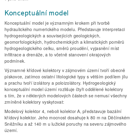
Konceptuální model
Konceptuální model je významným krokem při tvorbě
hydraulického numerického modelu. Představuje interpretaci
hydrogeologických a souvisejících geologických,
geomorfologických, hydrochemických a klimatických poměrů
hydrogeologického celku, směrů proudění, vyjasnění míst
infiltrace a drenáže, a to včetně stanovení okrajových
podmínek.
Významné křídové kolektory v zájmovém území tvoří obecně
pískovce, zatímco ostatní litologické typy s větším podílem jílu
a prachu tvoří izolátory a poloizolátory. Hydrogeologický
konceptuální model území rozlišuje čtyři oddělené kolektory
s tím, že v některých modelových částech se nemusí všechny
zmíněné kolektory vyskytovat:
Modelový kolektor 4, neboli kolektor A, představuje bazální
křídový kolektor. Jeho mocnost dosahuje k 80 m na Děčínském
Sněžníku a až 140 m u lužické poruchy na severu zájmového
území.