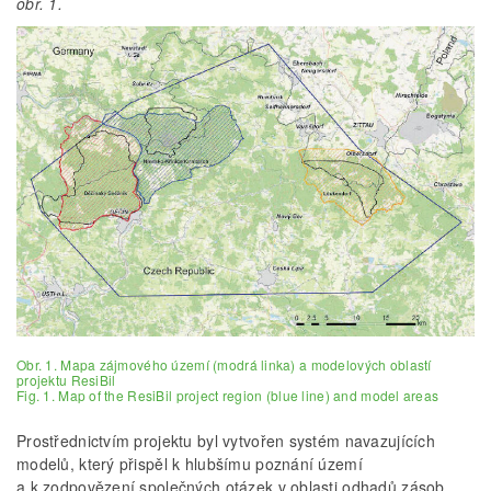
obr. 1.
Obr. 1. Mapa zájmového území (modrá linka) a modelových oblastí
projektu ResiBil
Fig. 1. Map of the ResiBil project region (blue line) and model areas
Prostřednictvím projektu byl vytvořen systém navazujících
modelů, který přispěl k hlubšímu poznání území
a k zodpovězení společných otázek v oblasti odhadů zásob,