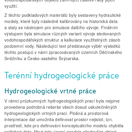
využití.
Z těchto podkladových materiálů byly sestaveny hydraulické
modely, které byly následně kalibrovány na historická data
a staly se nástrojem pro simulace dalšího vývoje. Finálním
výstupem byla simulace různých variant vývoje sledovaných
vodohospodářských struktur a kalkulace využitelných zásob
podzemní vody. Následující text představuje výběr výsledků
těchto postupů v námi zpracovávaných územích Děčínského
Sněžníku a Česko-saského Švýcarska.
Terénní hydrogeologické práce
Hydrogeologické vrtné práce
V rámci průzkumných hydrogeologických prací byla nejprve
provedena podrobná rešerše všech dosud uskutečněných
hydrogeologických vrtných prací. Plošná a prostorová
interpretace dat umožnila definovat prostor nejistot, tzn.
prostředí, kde pro definování konceptuálního modelu chyběla
potřebná data. Mezi tato území spadala především oblast