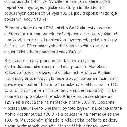
což odpovídá 1 481 l/s. Využitelné množství, které zajistí
nepřetížení hydrogeologické struktury, činí 623 l/s. Při
současných odběrech ve výši 105 l/s jsou disponibilní zdroje
podzemní vody 518 l/s.
Přírodní zdroje území Děčínského Sněžníku byly modelem
ověřeny na 130 mm za rok, což odpovídá 724 l/s. Využitelné
množství, které zajistí nepřetížení hydrogeologické struktury,
činí 321 l/s. Při současných odběrech ve výši 78 l/s jsou
disponibilní zdroje podzemní vody 243 l/s.
Sestavené modely proudění podzemní vody jsou
zjednodušenou simulací přírodních procesů. Modelové
zátěžové testy prokázaly, že v oblastech Hřensko-Křinice
i Děčínský Sněžník by bylo možné zvýšit čerpání maximálních
povolených odběrů hlavního turonského kolektoru až na 115
%, a to i za snížené infiltrace (tedy v suchém období). To by
znamenalo pro oblast Hřensko-Křinice na české straně až
125,9 l/s a současně na německé straně 80,5 l/s. Obdobně
v oblasti Děčínského Sněžníku by toto zvýšení na české straně
mohlo dosáhnout až 106,8 l/s a současně na německé straně
13,8 l/s. V uvedeném případě je však třeba počítat s poklesy
hladin podzemních vod až v řádu vyšších jednotek metrů.