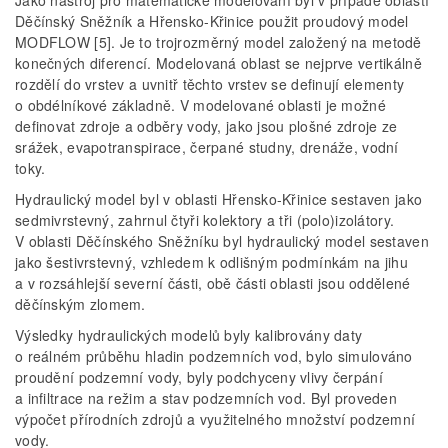
Děčínský Sněžník a Hřensko-Křinice použit proudový model
MODFLOW [5]. Je to trojrozměrný model založený na metodě
konečných diferencí. Modelovaná oblast se nejprve vertikálně
rozdělí do vrstev a uvnitř těchto vrstev se definují elementy
o obdélníkové základně. V modelované oblasti je možné
definovat zdroje a odběry vody, jako jsou plošné zdroje ze
srážek, evapotranspirace, čerpané studny, drenáže, vodní
toky.
Hydraulický model byl v oblasti Hřensko-Křinice sestaven jako
sedmivrstevný, zahrnul čtyři kolektory a tři (polo)izolátory.
V oblasti Děčínského Sněžníku byl hydraulický model sestaven
jako šestivrstevný, vzhledem k odlišným podmínkám na jihu
a v rozsáhlejší severní části, obě části oblasti jsou oddělené
děčínským zlomem.
Výsledky hydraulických modelů byly kalibrovány daty
o reálném průběhu hladin podzemních vod, bylo simulováno
proudění podzemní vody, byly podchyceny vlivy čerpání
a infiltrace na režim a stav podzemních vod. Byl proveden
výpočet přírodních zdrojů a využitelného množství podzemní
vody.