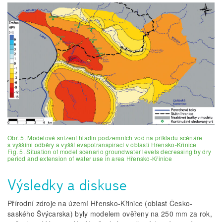
Obr. 5. Modelové snížení hladin podzemních vod na příkladu scénáře
s vyššími odběry a vyšší evapotranspirací v oblasti Hřensko-Křinice
Fig. 5. Situation of model scenario groundwater levels decreasing by dry
period and extension of water use in area Hřensko-Křinice
Výsledky a diskuse
Přírodní zdroje na území Hřensko-Křinice (oblast Česko-
saského Švýcarska) byly modelem ověřeny na 250 mm za rok,