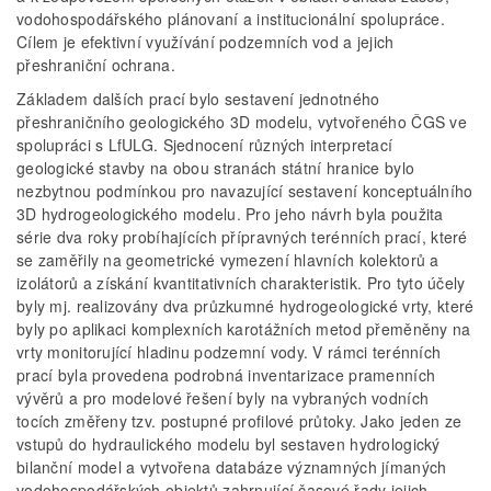
vodohospodářského plánovaní a institucionální spolupráce.
Cílem je efektivní využívání podzemních vod a jejich
přeshraniční ochrana.
Základem dalších prací bylo sestavení jednotného
přeshraničního geologického 3D modelu, vytvořeného ČGS ve
spolupráci s LfULG. Sjednocení různých interpretací
geologické stavby na obou stranách státní hranice bylo
nezbytnou podmínkou pro navazující sestavení konceptuálního
3D hydrogeologického modelu. Pro jeho návrh byla použita
série dva roky probíhajících přípravných terénních prací, které
se zaměřily na geometrické vymezení hlavních kolektorů a
izolátorů a získání kvantitativních charakteristik. Pro tyto účely
byly mj. realizovány dva průzkumné hydrogeologické vrty, které
byly po aplikaci komplexních karotážních metod přeměněny na
vrty monitorující hladinu podzemní vody. V rámci terénních
prací byla provedena podrobná inventarizace pramenních
vývěrů a pro modelové řešení byly na vybraných vodních
tocích změřeny tzv. postupné profilové průtoky. Jako jeden ze
vstupů do hydraulického modelu byl sestaven hydrologický
bilanční model a vytvořena databáze významných jímaných
vodohospodářských objektů zahrnující časové řady jejich