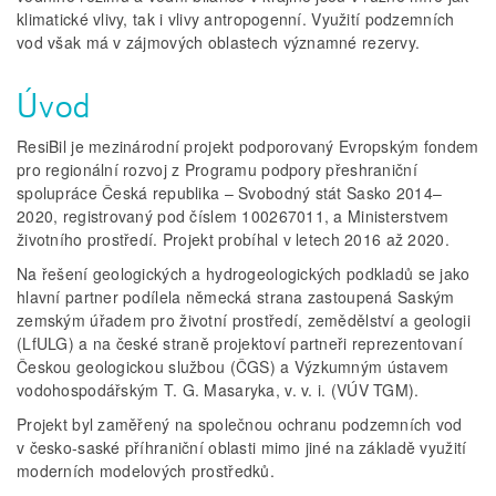
klimatické vlivy, tak i vlivy antropogenní. Využití podzemních
vod však má v zájmových oblastech významné rezervy.
Úvod
ResiBil je mezinárodní projekt podporovaný Evropským fondem
pro regionální rozvoj z Programu podpory přeshraniční
spolupráce Česká republika – Svobodný stát Sasko 2014–
2020, registrovaný pod číslem 100267011, a Ministerstvem
životního prostředí. Projekt probíhal v letech 2016 až 2020.
Na řešení geologických a hydrogeologických podkladů se jako
hlavní partner podílela německá strana zastoupená Saským
zemským úřadem pro životní prostředí, zemědělství a geologii
(LfULG) a na české straně projektoví partneři reprezentovaní
Českou geologickou službou (ČGS) a Výzkumným ústavem
vodohospodářským T. G. Masaryka, v. v. i. (VÚV TGM).
Projekt byl zaměřený na společnou ochranu podzemních vod
v česko-saské příhraniční oblasti mimo jiné na základě využití
moderních modelových prostředků.