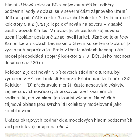
Hlavní křídový kolektor BC s nejvýznamnějšími odběry
podzemní vody v oblasti se v severní části zájmového území
dělí na spodnější kolektor 3 a svrchní kolektor 2. Izolátor mezi
kolektory 3 a 2 (3/2) je lépe definován na severu – v saské
části v povodí Křinice. V navazujících částech zájmového
území izolátor postupně ztrácí svoji funkci. Jižně od toku řeky
Kamenice a v oblasti Děčínského Sněžníku se tento izolátor již
významně neprojevuje. Proto v těchto částech konceptuální
model předpokládá spojený kolektor 2 + 3 (BC). Jeho mocnost
dosahuje až 230 m.
Kolektor 2 je definován v pískovcích středního turonu, byl
vymezen v SZ části oblasti Hřensko-Křinice nad izolátorem 3/2.
Kolektor 1 (D) představuje menší, často nesouvislé výskyty,
zejména svrchnokřídových pískovců, ale i kvartérních
sedimentů, má většinou jen lokální význam. Na většině
zájmové oblasti jsou svrchní tři kolektory modelované jako
kombinované.
Ukázku okrajových podmínek a modelových hladin podzemních
vod představuje mapa na
obr. 4
.