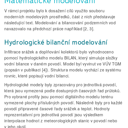
Matematické modelování
V rámci projektu bylo k dosažení cílů využito souboru
moderních modelových prostředků, část z nich představuje
následující text. Modelování a bilancování podzemních vod
navazovalo na předchozí práce například [2, 3].
Hydrologické bilanční modelování
Infiltrace srážek a doplňování kolektorů bylo vyhodnoceno
pomocí hydrologického modelu BILAN, který simuluje složky
vodní bilance v daném povodí. Model byl vyvinut ve VÚV TGM
(popsán v publikaci [4]). Struktura modelu vychází ze systému
rovnic, které popisují vodní bilanci.
Hydrologické modely byly zpracovány pro jednotlivá povodí,
která jsou vymezená podle dostupných časových řad průtoků.
Pro vybrané profily jsou pomocí digitálního modelu terénu
vymezené plochy příslušných povodí. Následně byly pro každé
povodí připravené časové řady srážek a teplot. Hodnoty
reprezentativní pro jednotlivá povodí jsou výsledkem
interpolace hodnot z meteorologických stanic v povodí nebo
v jeho okolí.