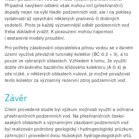
Případná navýšení odběrů však mohou mít (přeshraniční)
dopady nejen na výši hladin podzemních vod, ale i na poklesy
vydatnosti až vysychání některých pramenů či drobných
vodotečí. Proto je každý významnější odběr podzemních vod
třeba důkladně zvážit. K posouzení mohou napomoci
i sestavené modely proudění.
Pro potřeby zásobování obyvatelstva pitnou vodou se v daném
území využívá převážně turonský kolektor (BC či 2 + 3), a to
pouze ve vybraných oblastech. Vzhledem k tomu, že využití
dobře chráněného bazálního křídového kolektoru (A či 4) je
zde nízké, v některých oblastech nulové, je možné považovat
tento kolektor za významný rezervní zdroj podzemních vod.
Závěr
Cílem provedené studie byl výzkum možnosti využití a ochrana
přeshraničních podzemních vod. Na přeshraničních česko-
saských oblastech s významnými zásobami podzemních vod
byl realizován podrobný geologický i hydrogeologický průzkum,
zahrnující i provedení dvou hlubokých hydrogeologických vrtů.