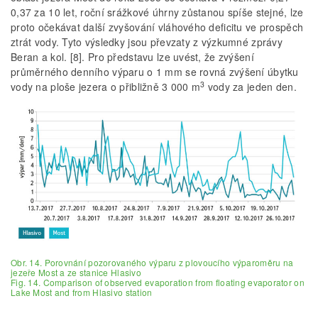
0,37 za 10 let, roční srážkové úhrny zůstanou spíše stejné, lze
proto očekávat další zvyšování vláhového deficitu ve prospěch
ztrát vody. Tyto výsledky jsou převzaty z výzkumné zprávy
Beran a kol. [8]. Pro představu lze uvést, že zvýšení
průměrného denního výparu o 1 mm se rovná zvýšení úbytku
3
vody na ploše jezera o přibližně 3 000 m
vody za jeden den.
Obr. 14. Porovnání pozorovaného výparu z plovoucího výparoměru na
jezeře Most a ze stanice Hlasivo
Fig. 14. Comparison of observed evaporation from floating evaporator on
Lake Most and from Hlasivo station