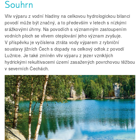
Souhrn
Vliv výparu z vodní hladiny na celkovou hydrologickou bilanci
povodí může být značný, a to především v letech s nízkými
srážkovými úhrny. Na povodích s významným zastoupením
vodních ploch se vlivem oteplování jeho význam zvyšuje.
V příspěvku je vyčíslena ztráta vody výparem z rybniční
soustavy jižních Čech s dopady na celkový odtok z povodí
Lužnice. Je také zmíněn vliv výparu z jezer vzniklých
hydrickými rekultivacemi území zasažených povrchovou těžbou
v severních Čechách.