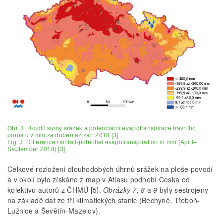
Obr. 3. Rozdíl sumy srážek a potenciální evapotranspirace travního
porostu v mm za duben až září 2018 [3]
Fig. 3. Difference rainfall-potential evapotranspiration in mm (April–
September 2018) [3]
Celkové rozložení dlouhodobých úhrnů srážek na ploše povodí
a v okolí bylo získáno z map v Atlasu podnebí Česka od
kolektivu autorů z ČHMÚ [5].
Obrázky 7, 8
a
9
byly sestrojeny
na základě dat ze tří klimatických stanic (Bechyně, Třeboň-
Lužnice a Ševětín-Mazelov).