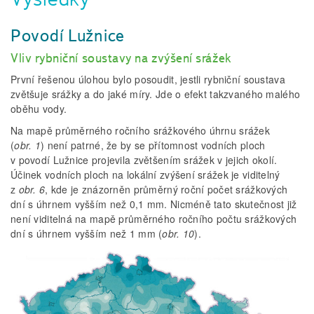
Povodí Lužnice
Vliv rybniční soustavy na zvýšení srážek
První řešenou úlohou bylo posoudit, jestli rybniční soustava
zvětšuje srážky a do jaké míry. Jde o efekt takzvaného malého
oběhu vody.
Na mapě průměrného ročního srážkového úhrnu srážek
(
obr. 1
) není patrné, že by se přítomnost vodních ploch
v povodí Lužnice projevila zvětšením srážek v jejich okolí.
Účinek vodních ploch na lokální zvýšení srážek je viditelný
z
obr. 6
, kde je znázorněn průměrný roční počet srážkových
dní s úhrnem vyšším než 0,1 mm. Nicméně tato skutečnost již
není viditelná na mapě průměrného ročního počtu srážkových
dní s úhrnem vyšším než 1 mm (
obr. 10
).