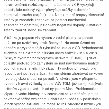
nerovnoměrně rozloženy, a tím pádem se v ČR vyskytují
oblasti, kde celkový výpar převyšuje srážky a dochází
k projevům sucha (např. [1, 2]). Na extrémní projevy klimatické
změny je zapotřebí reagovat za pomoci navrhování
adaptačních opatření, jež dokáží negativní dopady klimatické
změny zmírnit, nebo jim zabránit.
V článku je popsán vliv výparu z vodní plochy na povodí
Lužnice po uzávěrový profil Bechyně. Na tomto území se
nachází nejvýznamnější rybniční soustavy v ČR. Vyhodnocení
suchých let s extrémně nízkými úhrny srážek 2015 a 2018
Českým hydrometeorologickým ústavem (ČHMÚ) [3] dává
důležitý podklad pro zamyšlení se nad navrhováním malých
vodních nádrží a jejich lokalizaci. Ty mohou při využití pro
rybochovné potřeby a špatným umístěním zhoršovat celkovou
hydrologickou situaci na povodí. V závěru jsou v příspěvku
uvedeny hlavní výsledky studie VÚV TGM, jež se mj. zabývala
určením výparu z vodní hladiny jezera Most. Problematika
výparu z vodní hladiny je v souvislosti se zatápěním jam po
povrchové těžbě vzhledem k charakteru počasí v posledních
letech vysoce aktuální. Zejména se řeší vhodnost hydrických