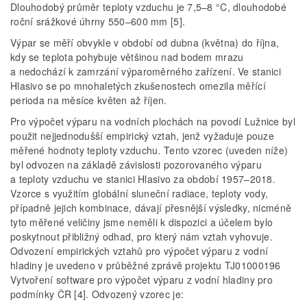
Dlouhodobý průměr teploty vzduchu je 7,5–8 °C, dlouhodobé
roční srážkové úhrny 550–600 mm [5].
Výpar se měří obvykle v období od dubna (května) do října,
kdy se teplota pohybuje většinou nad bodem mrazu
a nedochází k zamrzání výparoměrného zařízení. Ve stanici
Hlasivo se po mnohaletých zkušenostech omezila měřící
perioda na měsíce květen až říjen.
Pro výpočet výparu na vodních plochách na povodí Lužnice byl
použit nejjednodušší empirický vztah, jenž vyžaduje pouze
měřené hodnoty teploty vzduchu. Tento vzorec (uveden níže)
byl odvozen na základě závislosti pozorovaného výparu
a teploty vzduchu ve stanici Hlasivo za období 1957–2018.
Vzorce s využitím globální sluneční radiace, teploty vody,
případně jejich kombinace, dávají přesnější výsledky, nicméně
tyto měřené veličiny jsme neměli k dispozici a účelem bylo
poskytnout přibližný odhad, pro který nám vztah vyhovuje.
Odvození empirických vztahů pro výpočet výparu z vodní
hladiny je uvedeno v průběžné zprávě projektu TJ01000196
Vytvoření software pro výpočet výparu z vodní hladiny pro
podmínky ČR [4]. Odvozený vzorec je: