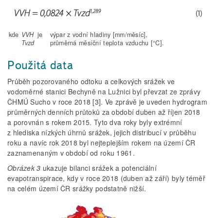
kde
VVH
je
výpar z vodní hladiny [mm/měsíc],
Tvzd
průměrná měsíční teplota vzduchu [°C].
Použitá data
Průběh pozorovaného odtoku a celkových srážek ve
vodoměrné stanici Bechyně na Lužnici byl převzat ze zprávy
ČHMÚ Sucho v roce 2018 [3]. Ve zprávě je uveden hydrogram
průměrných denních průtoků za období duben až říjen 2018
a porovnán s rokem 2015. Tyto dva roky byly extrémní
z hlediska nízkých úhrnů srážek, jejich distribucí v průběhu
roku a navíc rok 2018 byl nejteplejším rokem na území ČR
zaznamenaným v období od roku 1961.
Obrázek 3
ukazuje bilanci srážek a potenciální
evapotranspirace, kdy v roce 2018 (duben až září) byly téměř
na celém území ČR srážky podstatně nižší.