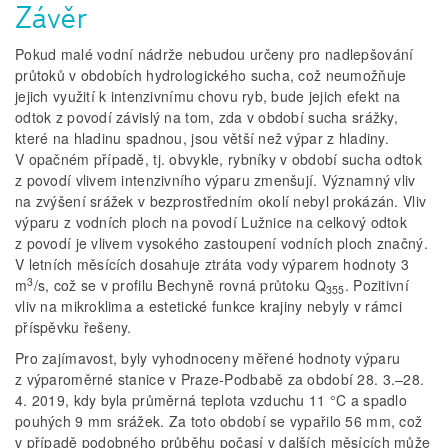
Závěr
Pokud malé vodní nádrže nebudou určeny pro nadlepšování
průtoků v obdobích hydrologického sucha, což neumožňuje
jejich využití k intenzivnímu chovu ryb, bude jejich efekt na
odtok z povodí závislý na tom, zda v období sucha srážky,
které na hladinu spadnou, jsou větší než výpar z hladiny.
V opačném případě, tj. obvykle, rybníky v období sucha odtok
z povodí vlivem intenzivního výparu zmenšují. Významný vliv
na zvýšení srážek v bezprostředním okolí nebyl prokázán. Vliv
výparu z vodních ploch na povodí Lužnice na celkový odtok
z povodí je vlivem vysokého zastoupení vodních ploch značný.
V letních měsících dosahuje ztráta vody výparem hodnoty 3
3
m
/s, což se v profilu Bechyně rovná průtoku Q
. Pozitivní
355
vliv na mikroklima a estetické funkce krajiny nebyly v rámci
příspěvku řešeny.
Pro zajímavost, byly vyhodnoceny měřené hodnoty výparu
z výparoměrné stanice v Praze-Podbabě za období 28. 3.–28.
4. 2019, kdy byla průměrná teplota vzduchu 11 °C a spadlo
pouhých 9 mm srážek. Za toto období se vypařilo 56 mm, což
v případě podobného průběhu počasí v dalších měsících může