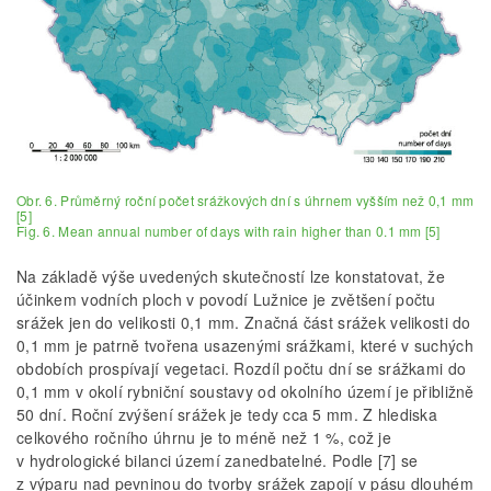
Obr. 6. Průměrný roční počet srážkových dní s úhrnem vyšším než 0,1 mm
[5]
Fig. 6. Mean annual number of days with rain higher than 0.1 mm [5]
Na základě výše uvedených skutečností lze konstatovat, že
účinkem vodních ploch v povodí Lužnice je zvětšení počtu
srážek jen do velikosti 0,1 mm. Značná část srážek velikosti do
0,1 mm je patrně tvořena usazenými srážkami, které v suchých
obdobích prospívají vegetaci. Rozdíl počtu dní se srážkami do
0,1 mm v okolí rybniční soustavy od okolního území je přibližně
50 dní. Roční zvýšení srážek je tedy cca 5 mm. Z hlediska
celkového ročního úhrnu je to méně než 1 %, což je
v hydrologické bilanci území zanedbatelné. Podle [7] se
z výparu nad pevninou do tvorby srážek zapojí v pásu dlouhém