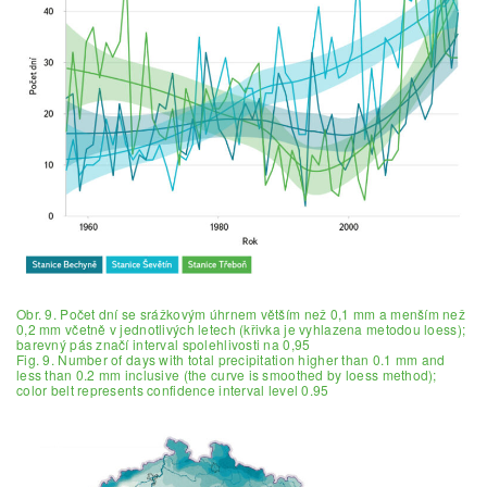
Obr. 9. Počet dní se srážkovým úhrnem větším než 0,1 mm a menším než
0,2 mm včetně v jednotlivých letech (křivka je vyhlazena metodou loess);
barevný pás značí interval spolehlivosti na 0,95
Fig. 9. Number of days with total precipitation higher than 0.1 mm and
less than 0.2 mm inclusive (the curve is smoothed by loess method);
color belt represents confidence interval level 0.95