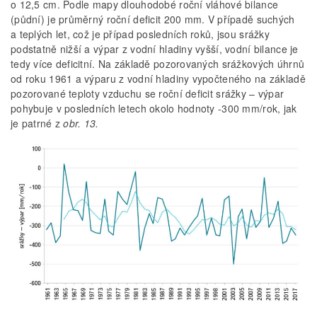
o 12,5 cm. Podle mapy dlouhodobé roční vláhové bilance
(půdní) je průměrný roční deficit 200 mm. V případě suchých
a teplých let, což je případ posledních roků, jsou srážky
podstatně nižší a výpar z vodní hladiny vyšší, vodní bilance je
tedy více deficitní. Na základě pozorovaných srážkových úhrnů
od roku 1961 a výparu z vodní hladiny vypočteného na základě
pozorované teploty vzduchu se roční deficit srážky – výpar
pohybuje v posledních letech okolo hodnoty -300 mm/rok, jak
je patrné z
obr. 13.