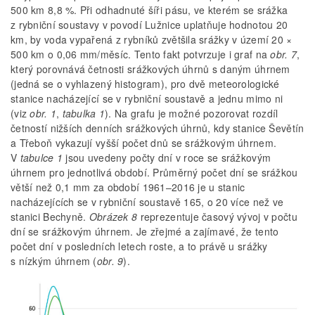
500 km 8,8 %. Při odhadnuté šíři pásu, ve kterém se srážka
z rybniční soustavy v povodí Lužnice uplatňuje hodnotou 20
km, by voda vypařená z rybníků zvětšila srážky v území 20 ×
500 km o 0,06 mm/měsíc. Tento fakt potvrzuje i graf na
obr. 7
,
který porovnává četnosti srážkových úhrnů s daným úhrnem
(jedná se o vyhlazený histogram), pro dvě meteorologické
stanice nacházející se v rybniční soustavě a jednu mimo ni
(viz
obr. 1
,
tabulka 1
). Na grafu je možné pozorovat rozdíl
četností nižších denních srážkových úhrnů, kdy stanice Ševětín
a Třeboň vykazují vyšší počet dnů se srážkovým úhrnem.
V
tabulce 1
jsou uvedeny počty dní v roce se srážkovým
úhrnem pro jednotlivá období. Průměrný počet dní se srážkou
větší než 0,1 mm za období 1961–2016 je u stanic
nacházejících se v rybniční soustavě 165, o 20 více než ve
stanici Bechyně.
Obrázek 8
reprezentuje časový vývoj v počtu
dní se srážkovým úhrnem. Je zřejmé a zajímavé, že tento
počet dní v posledních letech roste, a to právě u srážky
s nízkým úhrnem (
obr. 9
).