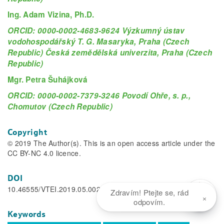
Ing. Adam Vizina, Ph.D.
ORCID: 0000-0002-4683-9624 Výzkumný ústav
vodohospodářský T. G. Masaryka, Praha (Czech
Republic) Česká zemědělská univerzita, Praha (Czech
Republic)
Mgr. Petra Šuhájková
ORCID: 0000-0002-7379-3246 Povodí Ohře, s. p.,
Chomutov (Czech Republic)
Copyright
© 2019 The Author(s). This is an open access article under the
CC BY-NC 4.0 licence.
DOI
10.46555/VTEI.2019.05.002
Zdravím! Ptejte se, rád
×
odpovím.
Keywords