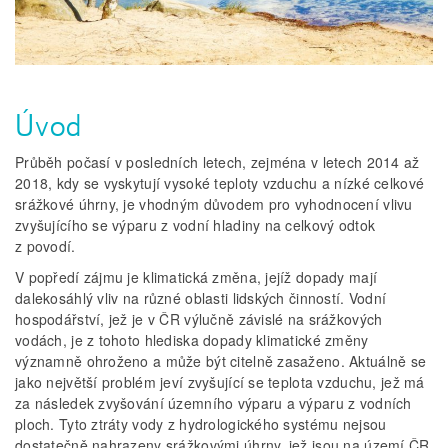
Úvod
Průběh počasí v posledních letech, zejména v letech 2014 až
2018, kdy se vyskytují vysoké teploty vzduchu a nízké celkové
srážkové úhrny, je vhodným důvodem pro vyhodnocení vlivu
zvyšujícího se výparu z vodní hladiny na celkový odtok
z povodí.
V popředí zájmu je klimatická změna, jejíž dopady mají
dalekosáhlý vliv na různé oblasti lidských činností. Vodní
hospodářství, jež je v ČR výlučně závislé na srážkových
vodách, je z tohoto hlediska dopady klimatické změny
významně ohroženo a může být citelně zasaženo. Aktuálně se
jako největší problém jeví zvyšující se teplota vzduchu, jež má
za následek zvyšování územního výparu a výparu z vodních
ploch. Tyto ztráty vody z hydrologického systému nejsou
dostatečně nahrazeny srážkovými úhrny, jež jsou na území ČR