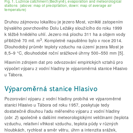
Fig. 1. Lužnice catchment (Bechyně), evaporation and meteorological
stations (above: map of precipitation, down: map of average air
temperature)
Druhou zájmovou lokalitou je jezero Most, vzniklé zatopením
bývalého povrchového Dolu Ležáky sloužícího do roku 1999
k těžbě hnědého uhlí. Jezero má plochu 311 ha a objem vody
3
přibližně 70 mil. m
. Kompletně napuštěno bylo v roce 2014.
Dlouhodobý průměr teploty vzduchu na území jezera Most je
8,5–9 °C, dlouhodobé roční srážkové úhrny 500–550 mm [5].
Hlavním zdrojem dat pro odvozování empirických vztahů pro
výpočet výparu z vodní hladiny je výparoměrná stanice Hlasivo
u Tábora.
Výparoměrná stanice Hlasivo
Pozorování výparu z vodní hladiny probíhá ve výparoměrné
stanici Hlasivo u Tábora od roku 1957, poskytuje tedy
dostatečně dlouhou řadu měřeného výparu z vodní hladiny
(
obr. 2
) společně s dalšími meteorologickými veličinami (teplota
vzduchu, relativní vlhkost vzduchu, teplota půdy v různých
hloubkách, rychlost a směr větru, úhrn a intenzita srážek,