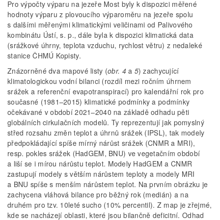
Pro výpočty výparu na jezeře Most byly k dispozici měřené
hodnoty výparu z plovoucího výparoměru na jezeře spolu
s dalšími měřenými klimatickými veličinami od Palivového
kombinátu Ústí, s. p., dále byla k dispozici klimatická data
(srážkové úhrny, teplota vzduchu, rychlost větru) z nedaleké
stanice ČHMÚ Kopisty.
Znázorněné dva mapové listy (
obr. 4
a
5
) zachycující
klimatologickou vodní bilanci (rozdíl mezi ročním úhrnem
srážek a referenční evapotranspirací) pro kalendářní rok pro
současné (1981–2015) klimatické podmínky a podmínky
očekávané v období 2021–2040 na základě odhadu pěti
globálních cirkulačních modelů. Ty reprezentují jak pomyslný
střed rozsahu změn teplot a úhrnů srážek (IPSL), tak modely
předpokládající spíše mírný nárůst srážek (CNMR a MRI),
resp. pokles srážek (HadGEM, BNU) ve vegetačním období
a liší se i mírou nárůstu teplot. Modely HadGEM a CNMR
zastupují modely s větším nárůstem teploty a modely MRI
a BNU spíše s menším nárůstem teplot. Na prvním obrázku je
zachycena vláhová bilance pro běžný rok (medián) a na
druhém pro tzv. 10leté sucho (10% percentil). Z map je zřejmé,
kde se nacházejí oblasti, které jsou bilančně deficitní. Odhad