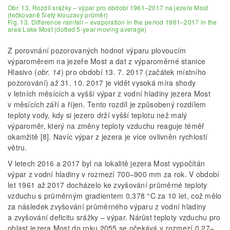
Obr. 13. Rozdíl srážky – výpar pro období 1961–2017 na jezeře Most
(tečkovaně 5letý klouzavý průměr)
Fig. 13. Difference rainfall – evaporation in the period 1961–2017 in the
area Lake Most (dotted 5-year moving average)
Z porovnání pozorovaných hodnot výparu plovoucím
výparoměrem na jezeře Most a dat z výparoměrné stanice
Hlasivo (
obr. 14
) pro období 13. 7. 2017 (začátek místního
pozorování) až 31. 10. 2017 je vidět vysoká míra shody
v letních měsících a vyšší výpar z vodní hladiny jezera Most
v měsících září a říjen. Tento rozdíl je způsobený rozdílem
teploty vody, kdy si jezero drží vyšší teplotu než malý
výparoměr, který na změny teploty vzduchu reaguje téměř
okamžitě [8]. Navíc výpar z jezera je více ovlivněn rychlostí
větru.
V letech 2016 a 2017 byl na lokalitě jezera Most vypočítán
výpar z vodní hladiny v rozmezí 700–900 mm za rok. V období
let 1961 až 2017 docházelo ke zvyšování průměrné teploty
vzduchu s průměrným gradientem 0,378 °C za 10 let, což mělo
za následek zvyšování průměrného výparu z vodní hladiny
a zvyšování deficitu srážky – výpar. Nárůst teploty vzduchu pro
oblast jezera Most do roku 2055 se očekává v rozmezí 0,27–