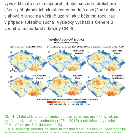
vývoje klimatu naznačuje prohlubující se vodní deficit pro
všech pět globálních cirkulačních modelů a zvýšení deficitu
vláhové bilance na většině území jak v běžném roce, tak
v případě 10letého sucha. Výsledky vychází z Generelu
vodního hospodářství krajiny ČR [6].
Obr. 4. Vláhová bilance za období leden–prosinec pro běžný rok pro
současné klimatické podmínky (1981–2015) a očekávané v období
2021–2040 pro 5 GCM modelů [6]
Fig. 4. Average moister balance for period from January to December for
current climatic conditions (1981–2015) and for predictions of 5 GCM