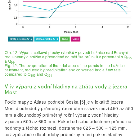
Obr. 12. Výpar z celkové plochy rybníků v povodí Lužnice nad Bechyní
redukovaný o srážky a převedený do měřítka průtoků v porovnání s Q
355
a Q
364
Fig. 12. The evaporation of the total area of the ponds in the Lužnice
catchment, reduced by precipitation and converted into a flow rate
compared to Q
and Q
355
364
Vliv výparu z vodní hladiny na ztrátu vody z jezera
Most
Podle mapy z Atlasu podnebí Česka [5] je v lokalitě jezera
Most dlouhodobý průměrný roční úhrn srážek mezi 450 až 550
mm a dlouhodobý průměrný roční výpar z vodní hladiny
v pásmu 600 až 650 mm. Pokud od sebe odečteme průměrné
hodnoty z těchto rozmezí, dostaneme 625 – 500 = 125 mm,
což způsobuje dlouhodobý průměrný roční pokles hladiny