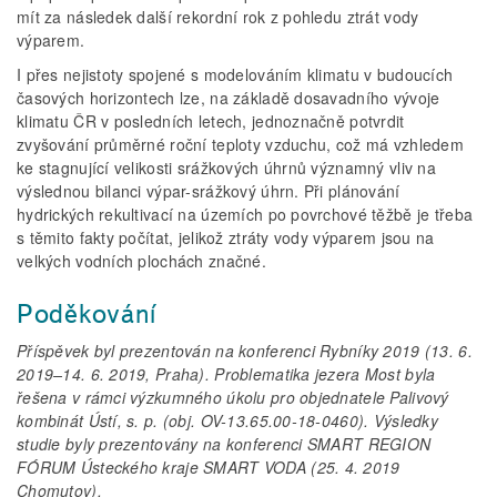
mít za následek další rekordní rok z pohledu ztrát vody
výparem.
I přes nejistoty spojené s modelováním klimatu v budoucích
časových horizontech lze, na základě dosavadního vývoje
klimatu ČR v posledních letech, jednoznačně potvrdit
zvyšování průměrné roční teploty vzduchu, což má vzhledem
ke stagnující velikosti srážkových úhrnů významný vliv na
výslednou bilanci výpar-srážkový úhrn. Při plánování
hydrických rekultivací na územích po povrchové těžbě je třeba
s těmito fakty počítat, jelikož ztráty vody výparem jsou na
velkých vodních plochách značné.
Poděkování
Příspěvek byl prezentován na konferenci Rybníky 2019 (13. 6.
2019–14. 6. 2019, Praha). Problematika jezera Most byla
řešena v rámci výzkumného úkolu pro objednatele Palivový
kombinát Ústí, s. p. (obj. OV-13.65.00-18-0460). Výsledky
studie byly prezentovány na konferenci SMART REGION
FÓRUM Ústeckého kraje SMART VODA (25. 4. 2019
Chomutov).