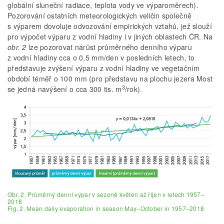
globální sluneční radiace, teplota vody ve výparoměrech).
Pozorování ostatních meteorologických veličin společně
s výparem dovoluje odvozování empirických vztahů, jež slouží
pro výpočet výparu z vodní hladiny i v jiných oblastech ČR. Na
obr. 2
lze pozorovat nárůst průměrného denního výparu
z vodní hladiny cca o 0,5 mm/den v posledních letech, to
představuje zvýšení výparu z vodní hladiny ve vegetačním
období téměř o 100 mm (pro představu na plochu jezera Most
3
se jedná navýšení o cca 300 tis. m
/rok).
Obr. 2. Průměrný denní výpar v sezoně květen až říjen v letech 1957–
2018
Fig. 2. Mean daily evaporation in season May–October in 1957–2018