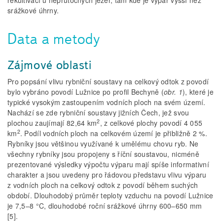
rekultivací u neprůtočných jezer, tam kde je výpar vyšší než
srážkové úhrny.
Data a metody
Zájmové oblasti
Pro popsání vlivu rybniční soustavy na celkový odtok z povodí
bylo vybráno povodí Lužnice po profil Bechyně (
obr. 1
), které je
typické vysokým zastoupením vodních ploch na svém území.
Nachází se zde rybniční soustavy jižních Čech, jež svou
2
plochou zaujímají 82,64 km
, z celkové plochy povodí 4 055
2
km
. Podíl vodních ploch na celkovém území je přibližně 2 %.
Rybníky jsou většinou využívané k umělému chovu ryb. Ne
všechny rybníky jsou propojeny s říční soustavou, nicméně
prezentované výsledky výpočtu výparu mají spíše informativní
charakter a jsou uvedeny pro řádovou představu vlivu výparu
z vodních ploch na celkový odtok z povodí během suchých
období. Dlouhodobý průměr teploty vzduchu na povodí Lužnice
je 7,5–8 °C, dlouhodobé roční srážkové úhrny 600–650 mm
[5].