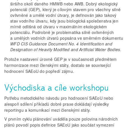
širšího okolí daného HMWB nebo AWB. Dobrý ekologický
potenciál (GEP), který je cílovým stavem pro všechny silně
ovlivněné a umělé vodní útvary, je definován jako takový
stav vodního útvaru, kdy jsou biologická společenstva jen
mírně odlišná od útvaru v maximálním ekologickém
potenciálu. Podrobně je problematika silně ovlivněných
a umělých vodních útvarů popsána ve směrném dokumentu
WFD CIS Guidance Document No. 4 Identification and
Designation of Heavily Modified and Artificial Water Bodies.
Protože nastavení úrovně GEP je v současnosti předmětem
harmonizace mezi členskými státy, dostalo se související
hodnocení SAEoU do popředí zájmu.
Východiska a cíle workshopu
Potřebu metodického návodu pro hodnocení SAEoU nebo
alespoň sdílení příkladů dobré praxe dokládají výsledky
reportingu a komunikací mezi členskými státy.
V prvním cyklu plánování uváděla pouze polovina národních
plánů povodí popis definice SAEoU jako součást vymezení