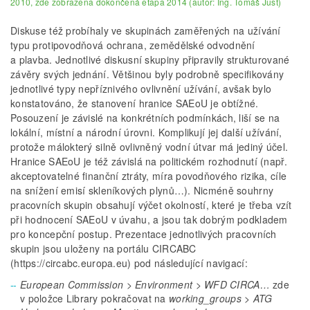
2010, zde zobrazena dokončená etapa 2014 (autor: Ing. Tomáš Just)
Diskuse též probíhaly ve skupinách zaměřených na užívání
typu protipovodňová ochrana, zemědělské odvodnění
a plavba. Jednotlivé diskusní skupiny připravily strukturované
závěry svých jednání. Většinou byly podrobně specifikovány
jednotlivé typy nepříznivého ovlivnění užívání, avšak bylo
konstatováno, že stanovení hranice SAEoU je obtížné.
Posouzení je závislé na konkrétních podmínkách, liší se na
lokální, místní a národní úrovni. Komplikují jej další užívání,
protože málokterý silně ovlivněný vodní útvar má jediný účel.
Hranice SAEoU je též závislá na politickém rozhodnutí (např.
akceptovatelné finanční ztráty, míra povodňového rizika, cíle
na snížení emisí skleníkových plynů…). Nicméně souhrny
pracovních skupin obsahují výčet okolností, které je třeba vzít
při hodnocení SAEoU v úvahu, a jsou tak dobrým podkladem
pro koncepční postup. Prezentace jednotlivých pracovních
skupin jsou uloženy na portálu CIRCABC
(https://circabc.europa.eu) pod následující navigací:
European Commission > Environment > WFD CIRCA…
zde
v položce Library pokračovat na
working_groups > ATG