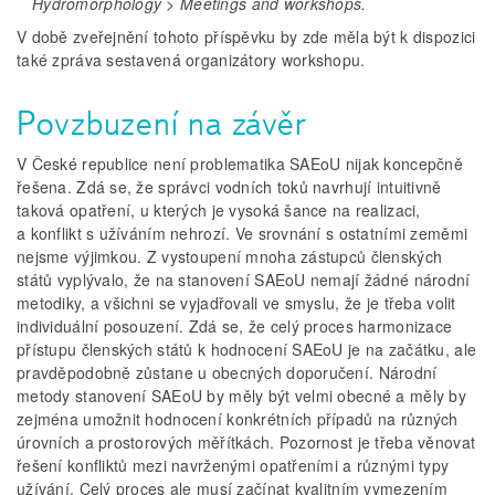
Hydromorphology > Meetings and workshops.
V době zveřejnění tohoto příspěvku by zde měla být k dispozici
také zpráva sestavená organizátory workshopu.
Povzbuzení na závěr
V České republice není problematika SAEoU nijak koncepčně
řešena. Zdá se, že správci vodních toků navrhují intuitivně
taková opatření, u kterých je vysoká šance na realizaci,
a konflikt s užíváním nehrozí. Ve srovnání s ostatními zeměmi
nejsme výjimkou. Z vystoupení mnoha zástupců členských
států vyplývalo, že na stanovení SAEoU nemají žádné národní
metodiky, a všichni se vyjadřovali ve smyslu, že je třeba volit
individuální posouzení. Zdá se, že celý proces harmonizace
přístupu členských států k hodnocení SAEoU je na začátku, ale
pravděpodobně zůstane u obecných doporučení. Národní
metody stanovení SAEoU by měly být velmi obecné a měly by
zejména umožnit hodnocení konkrétních případů na různých
úrovních a prostorových měřítkách. Pozornost je třeba věnovat
řešení konfliktů mezi navrženými opatřeními a různými typy
užívání. Celý proces ale musí začínat kvalitním vymezením