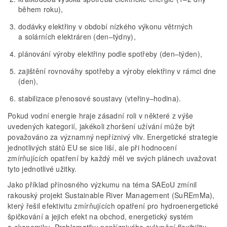
během roku),
dodávky elektřiny v období nízkého výkonu větrných
a solárních elektráren (den–týdny),
plánování výroby elektřiny podle spotřeby (den–týden),
zajištění rovnováhy spotřeby a výroby elektřiny v rámci dne
(den),
stabilizace přenosové soustavy (vteřiny–hodina).
Pokud vodní energie hraje zásadní roli v některé z výše
uvedených kategorií, jakékoli zhoršení užívání může být
považováno za významný nepříznivý vliv. Energetické strategie
jednotlivých států EU se sice liší, ale při hodnocení
zmírňujících opatření by každý měl ve svých plánech uvažovat
tyto jednotlivé užitky.
Jako příklad přínosného výzkumu na téma SAEoU zmínil
rakouský projekt Sustainable River Management (SuREmMa),
který řešil efektivitu zmírňujících opatření pro hydroenergetické
špičkování a jejich efekt na obchod, energetický systém
a ekonomiku. Problematiku nepříznivého ovlivnění flexibility