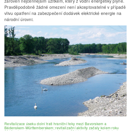
zároveň nejcennějším užitkem, který z vodní energetiky plyne.
Pravděpodobně žádné omezení není akceptovatelné v případě
vlivu opatření na zabezpečení dodávek elektrické energie na
národní úrovni.
Revitalizace úseku dolní trati hraniční řeky mezi Bavorskem a
Bádenskem-Württemberskem; revitalizační aktivity začaly kolem roku