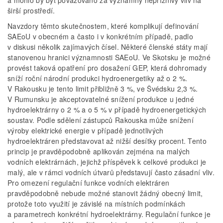
a mohlo by být považováno za významný nepříznivý vliv na
širší prostředí.
Navzdory těmto skutečnostem, které komplikují definování
SAEoU v obecném a často i v konkrétním případě, padlo
v diskusi několik zajímavých čísel. Některé členské státy mají
stanovenou hranici významnosti SAEoU. Ve Skotsku je možné
provést taková opatření pro dosažení GEP, která dohromady
sníží roční národní produkci hydroenergetiky až o 2 %.
V Rakousku je tento limit přibližně 3 %, ve Švédsku 2,3 %.
V Rumunsku je akceptovatelné snížení produkce u jedné
hydroelektrárny o 2 % a o 5 % v případě hydroenergetických
soustav. Podle sdělení zástupců Rakouska může snížení
výroby elektrické energie v případě jednotlivých
hydroelektráren představovat až nižší desítky procent. Tento
princip je pravděpodobně aplikován zejména na malých
vodních elektrárnách, jejichž příspěvek k celkové produkci je
malý, ale v rámci vodních útvarů představují často zásadní vliv.
Pro omezení regulační funkce vodních elektráren
pravděpodobně nebude možné stanovit žádný obecný limit,
protože toto využití je závislé na místních podmínkách
a parametrech konkrétní hydroelektrárny. Regulační funkce je