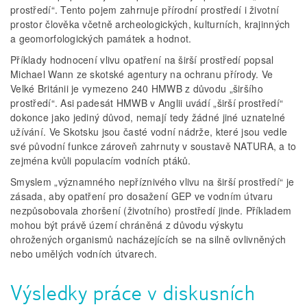
prostředí“. Tento pojem zahrnuje přírodní prostředí i životní
prostor člověka včetně archeologických, kulturních, krajinných
a geomorfologických památek a hodnot.
Příklady hodnocení vlivu opatření na širší prostředí popsal
Michael Wann ze skotské agentury na ochranu přírody. Ve
Velké Británii je vymezeno 240 HMWB z důvodu „širšího
prostředí“. Asi padesát HMWB v Anglii uvádí „širší prostředí“
dokonce jako jediný důvod, nemají tedy žádné jiné uznatelné
užívání. Ve Skotsku jsou časté vodní nádrže, které jsou vedle
své původní funkce zároveň zahrnuty v soustavě NATURA, a to
zejména kvůli populacím vodních ptáků.
Smyslem „významného nepříznivého vlivu na širší prostředí“ je
zásada, aby opatření pro dosažení GEP ve vodním útvaru
nezpůsobovala zhoršení (životního) prostředí jinde. Příkladem
mohou být právě území chráněná z důvodu výskytu
ohrožených organismů nacházejících se na silně ovlivněných
nebo umělých vodních útvarech.
Výsledky práce v diskusních