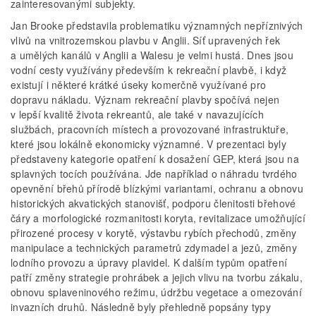
zainteresovanými subjekty.
Jan Brooke představila problematiku významných nepříznivých
vlivů na vnitrozemskou plavbu v Anglii. Síť upravených řek
a umělých kanálů v Anglii a Walesu je velmi hustá. Dnes jsou
vodní cesty využívány především k rekreační plavbě, i když
existují i některé krátké úseky komerčně využívané pro
dopravu nákladu. Význam rekreační plavby spočívá nejen
v lepší kvalitě života rekreantů, ale také v navazujících
službách, pracovních místech a provozované infrastruktuře,
které jsou lokálně ekonomicky významné. V prezentaci byly
představeny kategorie opatření k dosažení GEP, která jsou na
splavných tocích používána. Jde například o náhradu tvrdého
opevnění břehů přírodě blízkými variantami, ochranu a obnovu
historických akvatických stanovišť, podporu členitosti břehové
čáry a morfologické rozmanitosti koryta, revitalizace umožňující
přirozené procesy v korytě, výstavbu rybích přechodů, změny
manipulace a technických parametrů zdymadel a jezů, změny
lodního provozu a úpravy plavidel. K dalším typům opatření
patří změny strategie prohrábek a jejich vlivu na tvorbu zákalu,
obnovu splaveninového režimu, údržbu vegetace a omezování
invazních druhů. Následně byly přehledně popsány typy