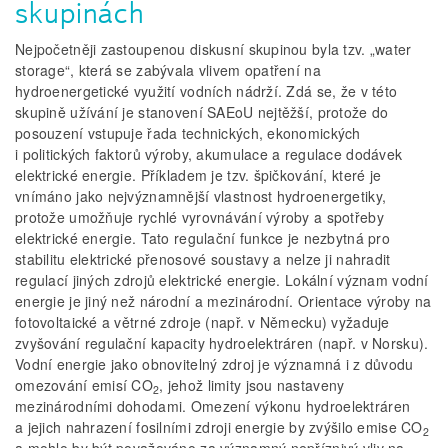
skupinách
Nejpočetněji zastoupenou diskusní skupinou byla tzv. „water
storage“, která se zabývala vlivem opatření na
hydroenergetické využití vodních nádrží. Zdá se, že v této
skupině užívání je stanovení SAEoU nejtěžší, protože do
posouzení vstupuje řada technických, ekonomických
i politických faktorů výroby, akumulace a regulace dodávek
elektrické energie. Příkladem je tzv. špičkování, které je
vnímáno jako nejvýznamnější vlastnost hydroenergetiky,
protože umožňuje rychlé vyrovnávání výroby a spotřeby
elektrické energie. Tato regulační funkce je nezbytná pro
stabilitu elektrické přenosové soustavy a nelze ji nahradit
regulací jiných zdrojů elektrické energie. Lokální význam vodní
energie je jiný než národní a mezinárodní. Orientace výroby na
fotovoltaické a větrné zdroje (např. v Německu) vyžaduje
zvyšování regulační kapacity hydroelektráren (např. v Norsku).
Vodní energie jako obnovitelný zdroj je významná i z důvodu
omezování emisí CO
, jehož limity jsou nastaveny
2
mezinárodními dohodami. Omezení výkonu hydroelektráren
a jejich nahrazení fosilními zdroji energie by zvýšilo emise CO
2