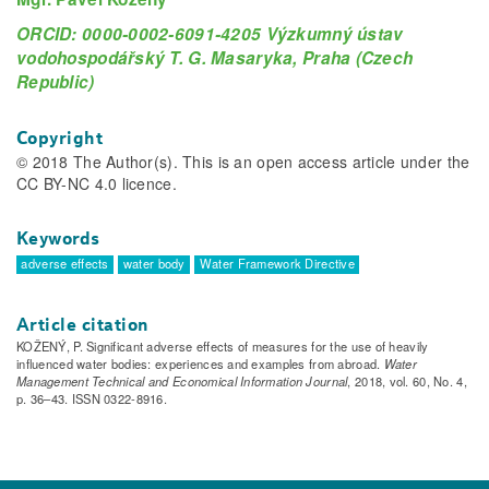
ORCID: 0000-0002-6091-4205 Výzkumný ústav
vodohospodářský T. G. Masaryka, Praha (Czech
Republic)
Copyright
© 2018 The Author(s). This is an open access article under the
CC BY-NC 4.0 licence.
Keywords
adverse effects
water body
Water Framework Directive
Article citation
KOŽENÝ, P. Significant adverse effects of measures for the use of heavily
influenced water bodies: experiences and examples from abroad.
Water
Management Technical and Economical Information Journal
, 2018, vol. 60, No. 4,
p. 36–43. ISSN 0322-8916.