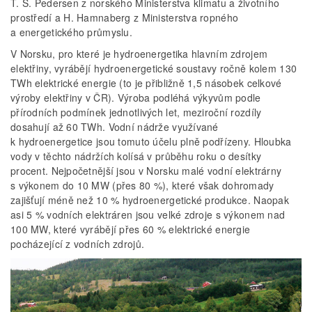
T. S. Pedersen z norského Ministerstva klimatu a životního
prostředí a H. Hamnaberg z Ministerstva ropného
a energetického průmyslu.
V Norsku, pro které je hydroenergetika hlavním zdrojem
elektřiny, vyrábějí hydroenergetické soustavy ročně kolem 130
TWh elektrické energie (to je přibližně 1,5 násobek celkové
výroby elektřiny v ČR). Výroba podléhá výkyvům podle
přírodních podmínek jednotlivých let, meziroční rozdíly
dosahují až 60 TWh. Vodní nádrže využívané
k hydroenergetice jsou tomuto účelu plně podřízeny. Hloubka
vody v těchto nádržích kolísá v průběhu roku o desítky
procent. Nejpočetnější jsou v Norsku malé vodní elektrárny
s výkonem do 10 MW (přes 80 %), které však dohromady
zajišťují méně než 10 % hydroenergetické produkce. Naopak
asi 5 % vodních elektráren jsou velké zdroje s výkonem nad
100 MW, které vyrábějí přes 60 % elektrické energie
pocházející z vodních zdrojů.