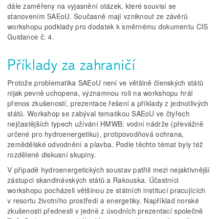
dále zaměřeny na vyjasnění otázek, které souvisí se
stanovením SAEoU. Současně mají vzniknout ze závěrů
workshopu podklady pro dodatek k směrnému dokumentu CIS
Guidance č. 4.
Příklady za zahraničí
Protože problematika SAEoU není ve většině členských států
nijak pevně uchopena, významnou roli na workshopu hrál
přenos zkušeností, prezentace řešení a příklady z jednotlivých
států. Workshop se zabýval tematikou SAEoU ve čtyřech
nejčastějších typech užívání HMWB: vodní nádrže (převážně
určené pro hydroenergetiku), protipovodňová ochrana,
zemědělské odvodnění a plavba. Podle těchto témat byly též
rozdělené diskusní skupiny.
V případě hydroenergetických soustav patřili mezi nejaktivnější
zástupci skandinávských států a Rakouska. Účastníci
workshopu pocházeli většinou ze státních institucí pracujících
v resortu životního prostředí a energetiky. Například norské
zkušenosti přednesli v jedné z úvodních prezentací společně