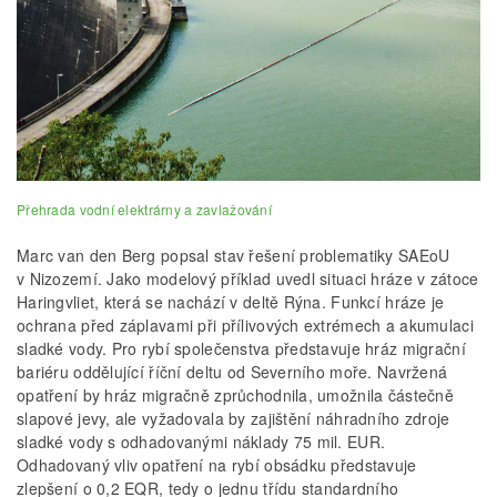
Přehrada vodní elektrárny a zavlažování
Marc van den Berg popsal stav řešení problematiky SAEoU
v Nizozemí. Jako modelový příklad uvedl situaci hráze v zátoce
Haringvliet, která se nachází v deltě Rýna. Funkcí hráze je
ochrana před záplavami při přílivových extrémech a akumulaci
sladké vody. Pro rybí společenstva představuje hráz migrační
bariéru oddělující říční deltu od Severního moře. Navržená
opatření by hráz migračně zprůchodnila, umožnila částečně
slapové jevy, ale vyžadovala by zajištění náhradního zdroje
sladké vody s odhadovanými náklady 75 mil. EUR.
Odhadovaný vliv opatření na rybí obsádku představuje
zlepšení o 0,2 EQR, tedy o jednu třídu standardního