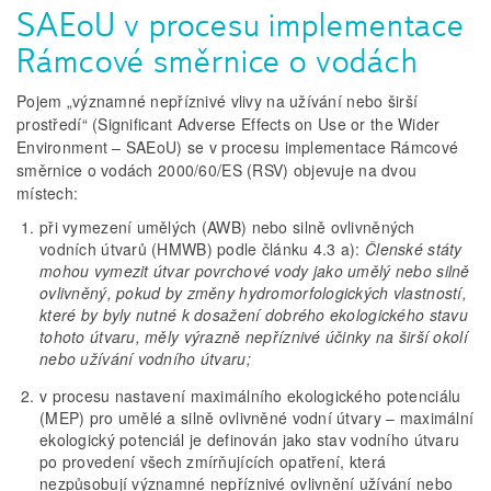
SAEoU v procesu implementace
Rámcové směrnice o vodách
Pojem „významné nepříznivé vlivy na užívání nebo širší
prostředí“ (Significant Adverse Effects on Use or the Wider
Environment – SAEoU) se v procesu implementace Rámcové
směrnice o vodách 2000/60/ES (RSV) objevuje na dvou
místech:
při vymezení umělých (AWB) nebo silně ovlivněných
vodních útvarů (HMWB) podle článku 4.3 a):
Členské státy
mohou vymezit útvar povrchové vody jako umělý nebo silně
ovlivněný, pokud by změny hydromorfologických vlastností,
které by byly nutné k dosažení dobrého ekologického stavu
tohoto útvaru, měly výrazně nepříznivé účinky na širší okolí
nebo užívání vodního útvaru;
v procesu nastavení maximálního ekologického potenciálu
(MEP) pro umělé a silně ovlivněné vodní útvary – maximální
ekologický potenciál je definován jako stav vodního útvaru
po provedení všech zmírňujících opatření, která
nezpůsobují významné nepříznivé ovlivnění užívání nebo