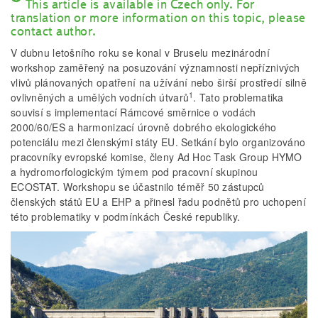
This article is available in Czech only. For
translation or more information on this topic, please
contact author.
V dubnu letošního roku se konal v Bruselu mezinárodní
workshop zaměřený na posuzování významnosti nepříznivých
vlivů plánovaných opatření na užívání nebo širší prostředí silně
1
ovlivněných a umělých vodních útvarů
. Tato problematika
souvisí s implementací Rámcové směrnice o vodách
2000/60/ES a harmonizací úrovně dobrého ekologického
potenciálu mezi členskými státy EU. Setkání bylo organizováno
pracovníky evropské komise, členy Ad Hoc Task Group HYMO
a hydromorfologickým týmem pod pracovní skupinou
ECOSTAT. Workshopu se účastnilo téměř 50 zástupců
členských států EU a EHP a přinesl řadu podnětů pro uchopení
této problematiky v podmínkách České republiky.