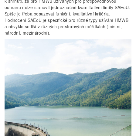
k shrnutí, že pro HMWB užívaných pro protipovodňovou
ochranu nelze stanovit jednoznačné kvantitativní limity SAEoU.
Spíše je třeba posuzovat funkční, kvalitativní kritéria.
Hodnocení SAEoU je specifické pro různé typy užívání HMWB
a obvykle se liší v různých prostorových měřítkách (místní,
národní, mezinárodní).