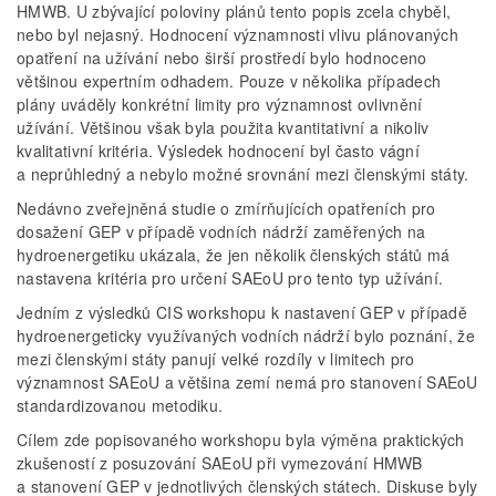
HMWB. U zbývající poloviny plánů tento popis zcela chyběl,
nebo byl nejasný. Hodnocení významnosti vlivu plánovaných
opatření na užívání nebo širší prostředí bylo hodnoceno
většinou expertním odhadem. Pouze v několika případech
plány uváděly konkrétní limity pro významnost ovlivnění
užívání. Většinou však byla použita kvantitativní a nikoliv
kvalitativní kritéria. Výsledek hodnocení byl často vágní
a neprůhledný a nebylo možné srovnání mezi členskými státy.
Nedávno zveřejněná studie o zmírňujících opatřeních pro
dosažení GEP v případě vodních nádrží zaměřených na
hydroenergetiku ukázala, že jen několik členských států má
nastavena kritéria pro určení SAEoU pro tento typ užívání.
Jedním z výsledků CIS workshopu k nastavení GEP v případě
hydroenergeticky využívaných vodních nádrží bylo poznání, že
mezi členskými státy panují velké rozdíly v limitech pro
významnost SAEoU a většina zemí nemá pro stanovení SAEoU
standardizovanou metodiku.
Cílem zde popisovaného workshopu byla výměna praktických
zkušeností z posuzování SAEoU při vymezování HMWB
a stanovení GEP v jednotlivých členských státech. Diskuse byly