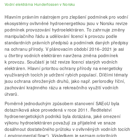
Vodní elektrárna Hunderfossen v Norsku
Hlavním právním nástrojem pro zlepšení podmínek pro vodní
ekosystémy ovlivněné hydroenergetikou jsou v Norsku revize
podmínek provozování hydroelektráren. To zahrnuje změny
manipulačního řádu a udělování licencí k provozu podle
standardních právních předpisů a podmínek daných předpisy
na ochranu přírody. V plánovacím období 2016–2021 je asi
u čtvrtiny vodních elektráren navržena změna podmínek
k provozu. Součástí je též revize licencí starých vodních
elektráren. Hlavní prioritou ochrany přírody na energeticky
využívaných tocích je udržení rybích populací. Dílčími tématy
jsou ochrana ohrožených druhů, jako např. perlorodky říční,
zachování krajinného rázu a rekreačního využití vodních
útvarů.
Poměrně jednoduchým způsobem stanovení SAEoU byla
dotazníková akce provedená v roce 2011. Ředitelství
hydroenergetických podniků byla dotázána, jaké omezení
výkonu hydroelektráren považují za přijatelné ve snaze
dosáhnout dostatečného průtoku v ovlivněných vodních tocích
(„environmental flow“). Výsledkem je seznam prioritních