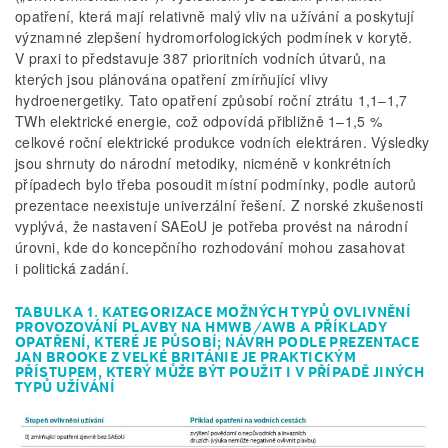
opatření, která mají relativně malý vliv na užívání a poskytují
významné zlepšení hydromorfologických podmínek v korytě.
V praxi to představuje 387 prioritních vodních útvarů, na
kterých jsou plánována opatření zmírňující vlivy
hydroenergetiky. Tato opatření způsobí roční ztrátu 1,1–1,7
TWh elektrické energie, což odpovídá přibližně 1–1,5 %
celkové roční elektrické produkce vodních elektráren. Výsledky
jsou shrnuty do národní metodiky, nicméně v konkrétních
případech bylo třeba posoudit místní podmínky, podle autorů
prezentace neexistuje univerzální řešení. Z norské zkušenosti
vyplývá, že nastavení SAEoU je potřeba provést na národní
úrovni, kde do koncepčního rozhodování mohou zasahovat
i politická zadání.
TABULKA 1. KATEGORIZACE MOŽNÝCH TYPŮ OVLIVNĚNÍ
PROVOZOVÁNÍ PLAVBY NA HMWB/AWB A PŘÍKLADY
OPATŘENÍ, KTERÉ JE PŮSOBÍ; NÁVRH PODLE PREZENTACE
JAN BROOKE Z VELKÉ BRITÁNIE JE PRAKTICKÝM
PŘÍSTUPEM, KTERÝ MŮŽE BÝT POUŽIT I V PŘÍPADĚ JINÝCH
TYPŮ UŽÍVÁNÍ