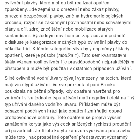
ovlivnění plavby, které mohou být realizací opatření
způsobeny. Jde zejména o omezení nebo zákaz plavby,
omezení bezpečnosti plavby, změna hydromorfologických
procesů, rozpor se zákonnými povinnostmi nebo schválenými
plány a cíli, zdroj znečištění nebo mobilizace starých
kontaminací. Výsledným návrhem po zapracování podnětů
z diskuse je kategorizace možných typů ovlivnění plavby do
několika tříd. K těmto kategoriím vlivu byly doplněny příklady
opatření, které je působí (
tabulka 1
). Tato semikvantitativní
škála významnosti ovlivnění je pravděpodobně nejpraktičtějším
přístupem a může být použita i v ostatních případech užívání.
Silně ovlivněné vodní útvary bývají vymezeny na tocích, které
mají více typů užívání. Ve své prezentaci paní Brooke
poukázala na běžné případy, kdy opatření navržená pro
zmírnění vlivu jednoho typu užívání mají negativní efekt na jiný
typ užívání daného vodního útvaru. Příkladem může být
odsazení podélných hrází jako opatření zmírňující dopad
protipovodňové ochrany. Toto opatření se projeví vyšším
zanášením koryta jako výsledek snížených rychlostí proudění
při povodních. Je-li toto koryto zároveň využíváno pro plavbu,
může toto jinak prospěšné opatření představovat významný