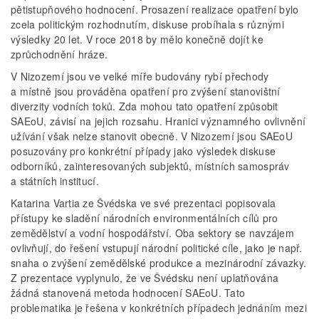
pětistupňového hodnocení. Prosazení realizace opatření bylo
zcela politickým rozhodnutím, diskuse probíhala s různými
výsledky 20 let. V roce 2018 by mělo konečně dojít ke
zprůchodnění hráze.
V Nizozemí jsou ve velké míře budovány rybí přechody
a místně jsou prováděna opatření pro zvýšení stanovištní
diverzity vodních toků. Zda mohou tato opatření způsobit
SAEoU, závisí na jejich rozsahu. Hranici významného ovlivnění
užívání však nelze stanovit obecně. V Nizozemí jsou SAEoU
posuzovány pro konkrétní případy jako výsledek diskuse
odborníků, zainteresovaných subjektů, místních samospráv
a státních institucí.
Katarina Vartia ze Švédska ve své prezentaci popisovala
přístupy ke sladění národních environmentálních cílů pro
zemědělství a vodní hospodářství. Oba sektory se navzájem
ovlivňují, do řešení vstupují národní politické cíle, jako je např.
snaha o zvýšení zemědělské produkce a mezinárodní závazky.
Z prezentace vyplynulo, že ve Švédsku není uplatňována
žádná stanovená metoda hodnocení SAEoU. Tato
problematika je řešena v konkrétních případech jednáním mezi