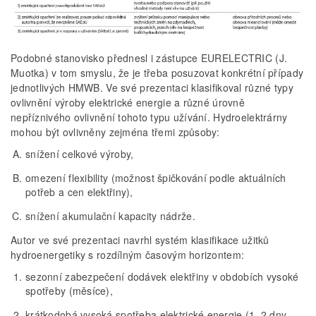
Podobné stanovisko přednesl i zástupce EURELECTRIC (J.
Muotka) v tom smyslu, že je třeba posuzovat konkrétní případy
jednotlivých HMWB. Ve své prezentaci klasifikoval různé typy
ovlivnění výroby elektrické energie a různé úrovně
nepříznivého ovlivnění tohoto typu užívání. Hydroelektrárny
mohou být ovlivněny zejména třemi způsoby:
snížení celkové výroby,
omezení flexibility (možnost špičkování podle aktuálních
potřeb a cen elektřiny),
snížení akumulační kapacity nádrže.
Autor ve své prezentaci navrhl systém klasifikace užitků
hydroenergetiky s rozdílným časovým horizontem:
sezonní zabezpečení dodávek elektřiny v obdobích vysoké
spotřeby (měsíce),
krátkodobá vysoká spotřeba elektrické energie (1–2 dny