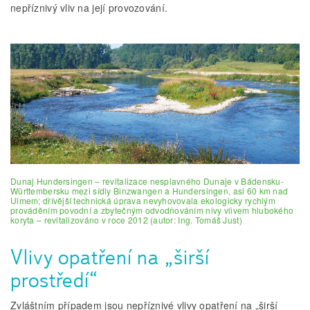
nepříznivý vliv na její provozování.
Dunaj Hundersingen – revitalizace nesplavného Dunaje v Bádensku-
Württembersku mezi sídly Binzwangen a Hundersingen, asi 60 km nad
Ulmem; dřívější technická úprava nevyhovovala ekologicky rychlým
prováděním povodní a zbytečným odvodňováním nivy vlivem hlubokého
koryta – revitalizováno v roce 2012 (autor: Ing. Tomáš Just)
Vlivy opatření na „širší
prostředí“
Zvláštním případem jsou nepříznivé vlivy opatření na „širší