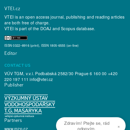
VTEI.cz
VTEI is an open access journal, publishing and reading articles
are both free of charge.
VTEI is part of the
DOAJ
and
Scopus
database.
ISSN 0322–8916 (print), ISSN 1805-6555 (on-line)
Editor
CONTACT US
VÚV TGM, v.v.i. Podbabská 2582/30 Prague 6 160 00 +420
220 197 111
info@vtei.cz
Publisher
Partners
Zdravím! Ptejte se, rád
×
odpovím.
www.mzp.cz