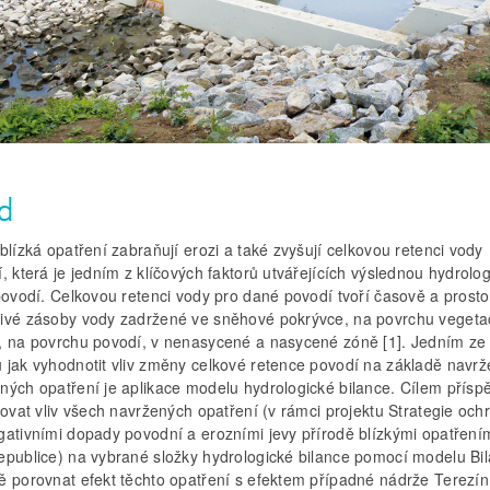
d
blízká opatření zabraňují erozi a také zvyšují celkovou retenci vody
, která je jedním z klíčových faktorů utvářejících výslednou hydrolo
 povodí. Celkovou retenci vody pro dané povodí tvoří časově a prost
ivé zásoby vody zadržené ve sněhové pokrývce, na povrchu vegeta
, na povrchu povodí, v nenasycené a nasycené zóně [1]. Jedním ze
 jak vyhodnotit vliv změny celkové retence povodí na základě navrž
ných opatření je aplikace modelu hydrologické bilance. Cílem přísp
kovat vliv všech navržených opatření (v rámci projektu Strategie och
gativními dopady povodní a erozními jevy přírodě blízkými opatřením
epublice) na vybrané složky hydrologické bilance pomocí modelu Bil
ě porovnat efekt těchto opatření s efektem případné nádrže Terezín.