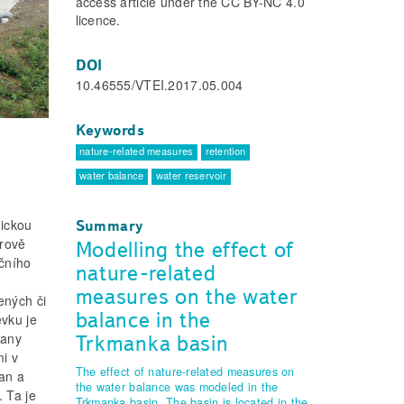
access article under the CC BY-NC 4.0
licence.
DOI
10.46555/VTEI.2017.05.004
Keywords
nature-related measures
retention
water balance
water reservoir
gickou
Summary
orově
Modelling the effect of
čního
nature-related
measures on the water
ených či
balance in the
ěvku je
rany
Trkmanka basin
i v
The effect of nature-related measures on
an a
the water balance was modeled in the
 Ta je
Trkmanka basin. The basin is located in the