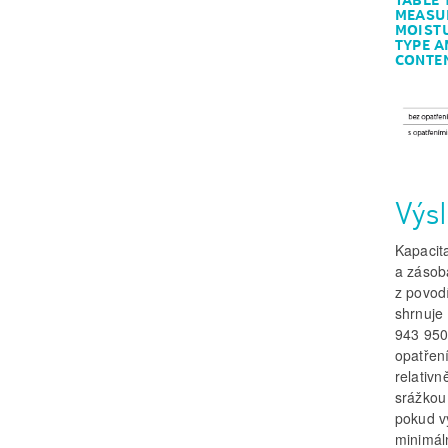
MEASUR
MOISTU
TYPE A
CONTEN
Výs
Kapacit
a zásob
z povod
shrnuje
943 95
opatřen
relativ
srážkou
pokud v
minimál