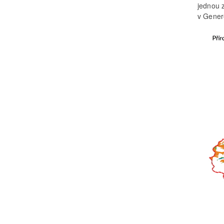
jednou 
v Gener