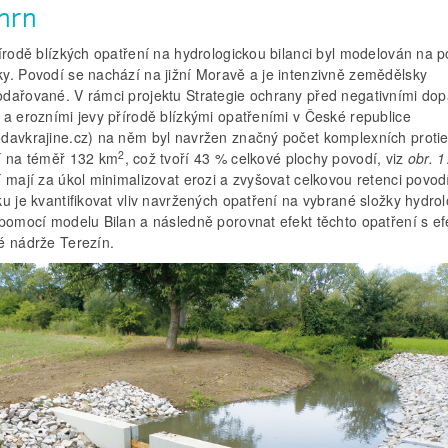
hrn
řírodě blízkých opatření na hydrologickou bilanci byl modelován na 
y. Povodí se nachází na jižní Moravě a je intenzivně zemědělsky
dařované. V rámci projektu Strategie ochrany před negativními do
 a erozními jevy přírodě blízkými opatřeními v České republice
davkrajine.cz) na něm byl navržen značný počet komplexních proti
2
í na téměř 132 km
, což tvoří 43 % celkové plochy povodí, viz
obr. 1
 mají za úkol minimalizovat erozi a zvyšovat celkovou retenci povod
u je kvantifikovat vliv navržených opatření na vybrané složky hydro
 pomocí modelu Bilan a následně porovnat efekt těchto opatření s e
é nádrže Terezín.