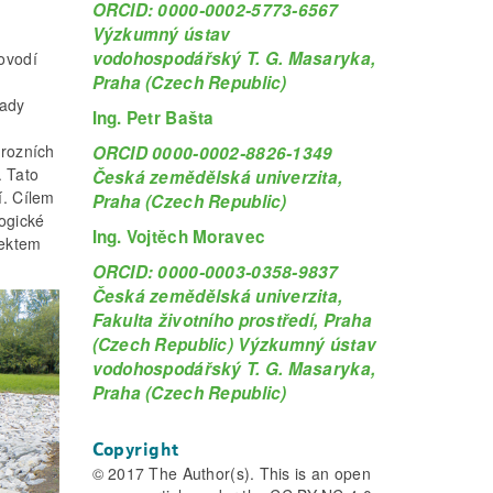
ORCID: 0000-0002-5773-6567
Výzkumný ústav
vodohospodářský T. G. Masaryka,
povodí
Praha (Czech Republic)
pady
Ing. Petr Bašta
erozních
ORCID 0000-0002-8826-1349
. Tato
Česká zemědělská univerzita,
í. Cílem
Praha (Czech Republic)
logické
Ing. Vojtěch Moravec
fektem
ORCID: 0000-0003-0358-9837
Česká zemědělská univerzita,
Fakulta životního prostředí, Praha
(Czech Republic) Výzkumný ústav
vodohospodářský T. G. Masaryka,
Praha (Czech Republic)
Copyright
© 2017 The Author(s). This is an open