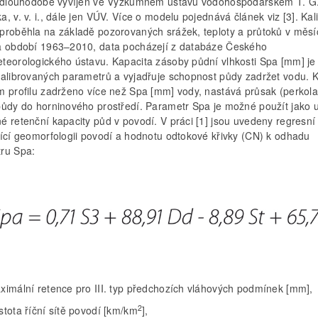
e dlouhodobě vyvíjen ve Výzkumném ústavu vodohospodářském T. G
, v. v. i., dále jen VÚV. Více o modelu pojednává článek viz [3]. Kal
proběhla na základě pozorovaných srážek, teploty a průtoků v měs
a období 1963–2010, data pocházejí z databáze Českého
teorologického ústavu. Kapacita zásoby půdní vlhkosti Spa [mm] je
kalibrovaných parametrů a vyjadřuje schopnost půdy zadržet vodu. K
m profilu zadrženo více než Spa [mm] vody, nastává průsak (perkol
půdy do horninového prostředí. Parametr Spa je možné použít jako 
é retenční kapacity půd v povodí. V práci [1] jsou uvedeny regresní
jící geomorfologii povodí a hodnotu odtokové křivky (CN) k odhadu
ru Spa:
ximální retence pro III. typ předchozích vláhových podmínek [mm],
2
tota říční sítě povodí [km/km
],