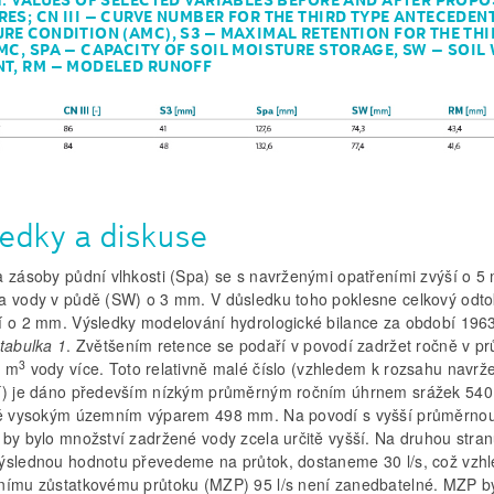
ES; CN III – CURVE NUMBER FOR THE THIRD TYPE ANTECEDEN
RE CONDITION (AMC), S3 – MAXIMAL RETENTION FOR THE THI
MC, SPA – CAPACITY OF SOIL MOISTURE STORAGE, SW – SOIL
T, RM – MODELED RUNOFF
ledky a diskuse
a zásoby půdní vlhkosti (Spa) se s navrženými opatřeními zvýší o 
a vody v půdě (SW) o 3 mm. V důsledku toho poklesne celkový odt
í o 2 mm. Výsledky modelování hydrologické bilance za období 19
tabulka 1
. Zvětšením retence se podaří v povodí zadržet ročně v p
3
0 m
vody více. Toto relativně malé číslo (vzhledem k rozsahu navrž
í) je dáno především nízkým průměrným ročním úhrnem srážek 54
ně vysokým územním výparem 498 mm. Na povodí s vyšší průměrno
 by bylo množství zadržené vody zcela určitě vyšší. Na druhou stran
ýslednou hodnotu převedeme na průtok, dostaneme 30 l/s, což vzh
nímu zůstatkovému průtoku (MZP) 95 l/s není zanedbatelné. MZP b