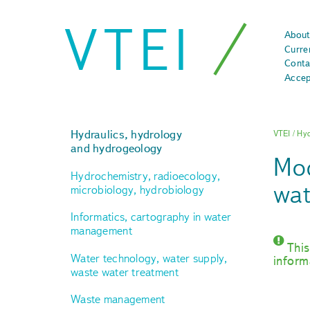
VTEI
About
Curre
Conta
Accep
Hydraulics, hydrology
VTEI
/
Hyd
and hydrogeology
Mod
Hydrochemistry, radioecology,
wat
microbiology, hydrobiology
Informatics, cartography in water
management
This
Water technology, water supply,
inform
waste water treatment
Waste management