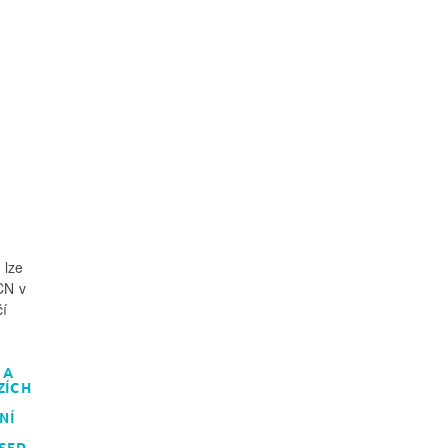
 lze
CN v
čí
 A
ZÍCH
NÍ
OSED