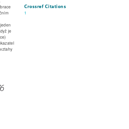
.
Crossref Citations
ibrace
1
íčním
 jeden
dyž je
ace)
ukazatel
 vztahy