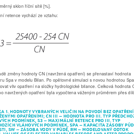
měrný sklon říční sítě [%].
ní retence vychází ze vztahu:
adě změny hodnoty CN (navržená opatření) se přenastaví hodnota
ru Spa v modelu Bilan. Po opětovné simulaci s novou hodnotou Spa
kovat vliv opatření na složky hydrologické bilance. Celková hodnota 
po navržených opatření byla vypočtena váženým průměrem přes díl
A 1. HODNOTY VYBRANÝCH VELIČIN NA POVODÍ BEZ OPATŘENÍ
ŽENÝMI OPATŘENÍMI; CN III – HODNOTA PRO III. TYP PŘEDCHO
ÝCH PODMÍNEK, S3 – MAXIMÁLNÍ RETENCE PRO III. TYP
OZÍCH VLÁHOVÝCH PODMÍNEK, SPA – KAPACITA ZÁSOBY PŮD
TI, SW – ZÁSOBA VODY V PŮDĚ, RM – MODELOVANÝ ODTOK
1. VALUES OF SELECTED VARIABLES BEFORE AND AFTER PROP