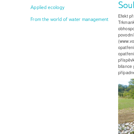
Sou
Applied ecology
Efekt p
From the world of water management
Trkmank
obhospo
povodní
(www.vo
opatřen
opatření
příspěvk
bilance
případn