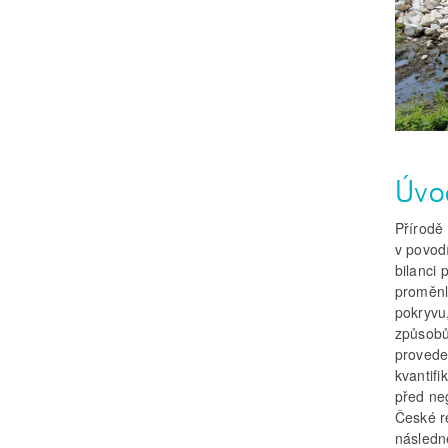
Úvo
Přírodě 
v povodí
bilanci
proměnl
pokryvu
způsobů
provede
kvantifi
před ne
České r
následn