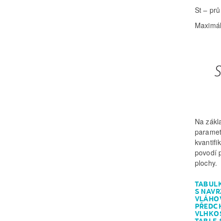
St – prů
Maximál
Na zákl
paramet
kvantifi
povodí 
plochy.
TABULK
S NAVR
VLÁHOV
PŘEDCH
VLHKOS
TABLE 