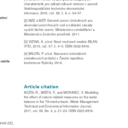
charakteristik pro odhad celkové retence v povodí.
Vodohospodářské technicko-ekonomické
informace, 2016, roč. 58, č. 6, s. 54–57.
[2] MZE a MŽP. Generel území chráněných pro
akumulaci povrchových vod a základní zásady
využití těchto území. Ministerstvo zemědělství a
Ministerstvo životního prostředí, 2011.
[3] VIZINA, A. a kol. Nové možnosti modelu BILAN.
VTEI, 2015, roč. 57, č. 4–5. ISSN 0322-8916.
[4] BALVÍN, P. a kol. Stanovení minimálních
zůstatkových průtoků v České republice,
konference Rybníky 2016.
Article citation
KOŽÍN, R., BAŠTA, P., and MORAVEC, V. Modelling
the effect of nature-related measures on the water
balance in the Trkmanka basin.
Water Management
Technical and Economical Information Journal
,
2017, vol. 59, No. 4, p. 21–24. ISSN 0322-8916.
vuv.cz),