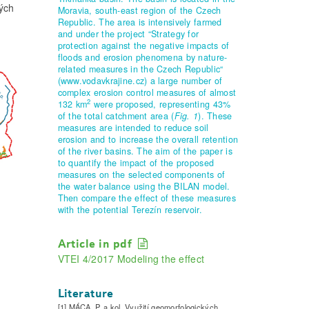
ých
Moravia, south-east region of the Czech
Republic. The area is intensively farmed
and under the project “Strategy for
protection against the negative impacts of
floods and erosion phenomena by nature-
related measures in the Czech Republic“
(www.vodavkrajine.cz) a large number of
complex erosion control measures of almost
2
132 km
were proposed, representing 43%
of the total catchment area (
Fig. 1
). These
measures are intended to reduce soil
erosion and to increase the overall retention
of the river basins. The aim of the paper is
to quantify the impact of the proposed
measures on the selected components of
the water balance using the BILAN model.
Then compare the effect of these measures
with the potential Terezín reservoir.
Article in pdf
VTEI 4/2017 Modeling the effect
Literature
[1] MÁCA, P. a kol. Využití geomorfologických