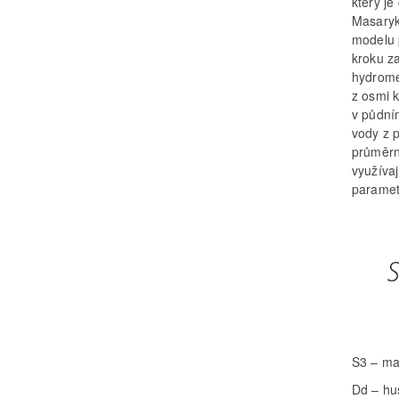
který j
Masaryka
modelu 
kroku z
hydrome
z osmi 
v půdní
vody z 
průměrn
využíva
paramet
S3 – ma
Dd – hus