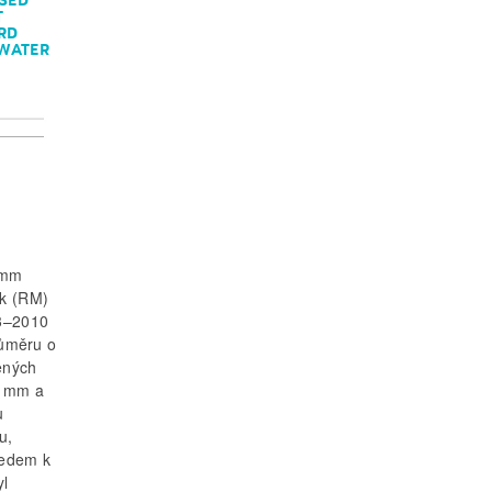
T
RD
 WATER
5 mm
ok (RM)
63–2010
růměru o
ených
0 mm a
u
u,
ledem k
yl