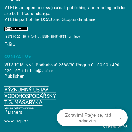
VTEI is an open access journal, publishing and reading articles
are both free of charge.
VTEI is part of the
DOAJ
and
Scopus
database.
ISSN 0322–8916 (print), ISSN 1805-6555 (on-line)
Editor
CONTACT US
VÚV TGM, v.v.i. Podbabská 2582/30 Prague 6 160 00 +420
220 197 111
info@vtei.cz
Publisher
Partners
Zdravím! Ptejte se, rád
×
odpovím.
www.mzp.cz
VTEI ® 2026