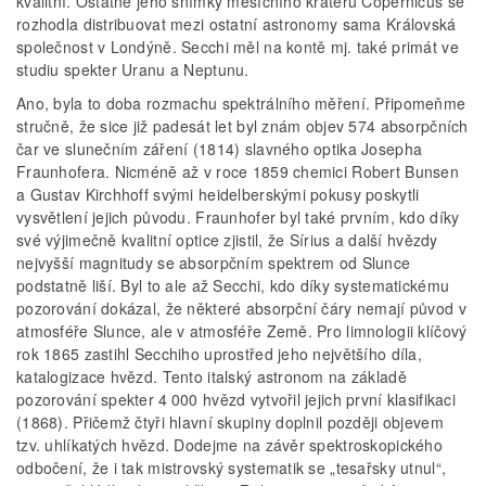
kvalitní. Ostatně jeho snímky měsíčního kráteru Copernicus se
rozhodla distribuovat mezi ostatní astronomy sama Královská
společnost v Londýně. Secchi měl na kontě mj. také primát ve
studiu spekter Uranu a Neptunu.
Ano, byla to doba rozmachu spektrálního měření. Připomeňme
stručně, že sice již padesát let byl znám objev 574 absorpčních
čar ve slunečním záření (1814) slavného optika Josepha
Fraunhofera. Nicméně až v roce 1859 chemici Robert Bunsen
a Gustav Kirchhoff svými heidelberskými pokusy poskytli
vysvětlení jejich původu. Fraunhofer byl také prvním, kdo díky
své výjimečně kvalitní optice zjistil, že Sírius a další hvězdy
nejvyšší magnitudy se absorpčním spektrem od Slunce
podstatně liší. Byl to ale až Secchi, kdo díky systematickému
pozorování dokázal, že některé absorpční čáry nemají původ v
atmosféře Slunce, ale v atmosféře Země. Pro limnologii klíčový
rok 1865 zastihl Secchiho uprostřed jeho největšího díla,
katalogizace hvězd. Tento italský astronom na základě
pozorování spekter 4 000 hvězd vytvořil jejich první klasifikaci
(1868). Přičemž čtyři hlavní skupiny doplnil později objevem
tzv. uhlíkatých hvězd. Dodejme na závěr spektroskopického
odbočení, že i tak mistrovský systematik se „tesařsky utnul“,