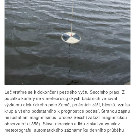
Leč vraťme se k dokončení pestrého výčtu Secchiho prací. Z
počátku kariéry se v meteorologických bádáních věnoval
výzkumu elektrického pole Země, polárních září, blesků, vzniku
krup a všeho podstatného k prognostice počasí. Stranou zájmu
nezůstal ani magnetismus, pročež Secchi založil magnetickou
observatoř (1858). Slávu mocných a lidu získal za vynález
meteorografu, automatického záznamníku denního průběhu