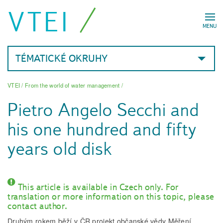
VTEI
MENU
TÉMATICKÉ OKRUHY
VTEI
/
From the world of water management
/
Pietro Angelo Secchi and
his one hundred and fifty
years old disk
This article is available in Czech only. For
translation or more information on this topic, please
contact author.
Druhým rokem běží v ČR projekt občanské vědy Měření