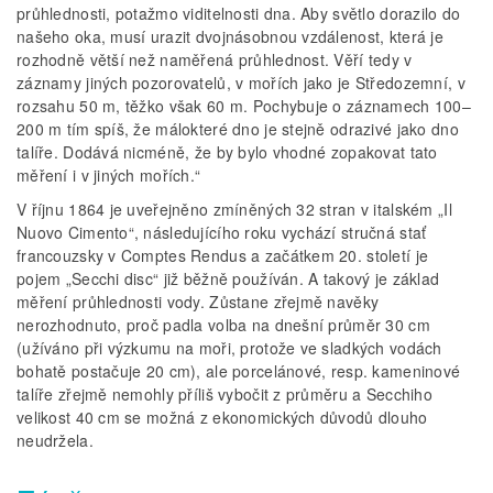
průhlednosti, potažmo viditelnosti dna. Aby světlo dorazilo do
našeho oka, musí urazit dvojnásobnou vzdálenost, která je
rozhodně větší než naměřená průhlednost. Věří tedy v
záznamy jiných pozorovatelů, v mořích jako je Středozemní, v
rozsahu 50 m, těžko však 60 m. Pochybuje o záznamech 100–
200 m tím spíš, že málokteré dno je stejně odrazivé jako dno
talíře. Dodává nicméně, že by bylo vhodné zopakovat tato
měření i v jiných mořích.“
V říjnu 1864 je uveřejněno zmíněných 32 stran v italském „Il
Nuovo Cimento“, následujícího roku vychází stručná stať
francouzsky v Comptes Rendus a začátkem 20. století je
pojem „Secchi disc“ již běžně používán. A takový je základ
měření průhlednosti vody. Zůstane zřejmě navěky
nerozhodnuto, proč padla volba na dnešní průměr 30 cm
(užíváno při výzkumu na moři, protože ve sladkých vodách
bohatě postačuje 20 cm), ale porcelánové, resp. kameninové
talíře zřejmě nemohly příliš vybočit z průměru a Secchiho
velikost 40 cm se možná z ekonomických důvodů dlouho
neudržela.