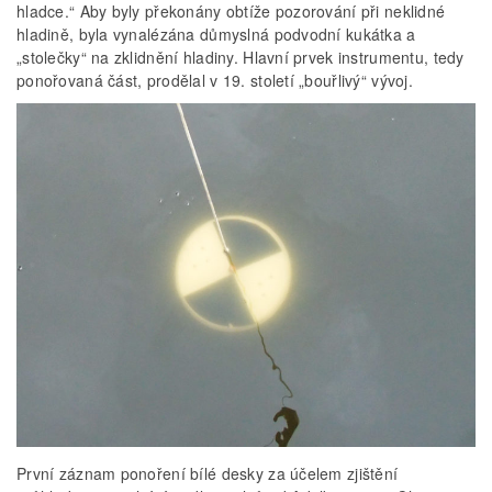
hladce.“ Aby byly překonány obtíže pozorování při neklidné
hladině, byla vynalézána důmyslná podvodní kukátka a
„stolečky“ na zklidnění hladiny. Hlavní prvek instrumentu, tedy
ponořovaná část, prodělal v 19. století „bouřlivý“ vývoj.
První záznam ponoření bílé desky za účelem zjištění