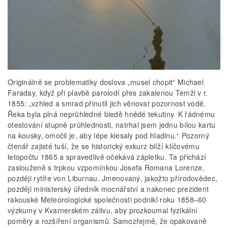
Originálně se problematiky doslova „musel chopit“ Michael
Faraday, když při plavbě parolodí přes zakalenou Temži v r.
1855: „vzhled a smrad přinutil jich věnovat pozornost vodě.
Řeka byla plná neprůhledné bledě hnědé tekutiny. K řádnému
otestování stupně průhlednosti, natrhal jsem jednu bílou kartu
na kousky, omočil je, aby lépe klesaly pod hladinu.“ Pozorný
čtenář zajisté tuší, že se historický exkurz blíží klíčovému
letopočtu 1865 a spravedlivě očekává zápletku. Ta přichází
zaslouženě s trpkou vzpomínkou Josefa Romana Lorenze,
později rytíře von Liburnau. Jmenovaný, jakožto přírodovědec,
později ministerský úředník mocnářství a nakonec prezident
rakouské Meteorologické společnosti podnikl roku 1858–60
výzkumy v Kvarnerském zálivu, aby prozkoumal fyzikální
poměry a rozšíření organismů. Samozřejmě, že opakovaně