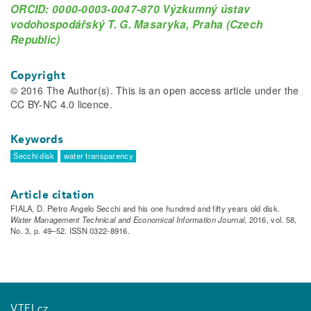
ORCID: 0000-0003-0047-870 Výzkumný ústav
vodohospodářský T. G. Masaryka, Praha (Czech
Republic)
Copyright
© 2016 The Author(s). This is an open access article under the
CC BY-NC 4.0 licence.
Keywords
Secchi disk
water transparency
Article citation
FIALA, D. Pietro Angelo Secchi and his one hundred and fifty years old disk.
Water Management Technical and Economical Information Journal
, 2016, vol. 58,
No. 3, p. 49–52. ISSN 0322-8916.
VTEI.cz