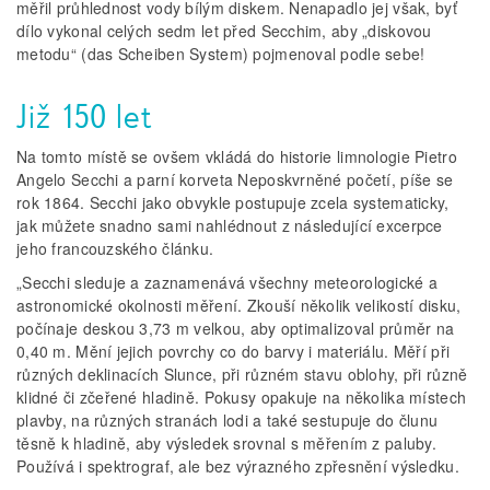
měřil průhlednost vody bílým diskem. Nenapadlo jej však, byť
dílo vykonal celých sedm let před Secchim, aby „diskovou
metodu“ (das Scheiben System) pojmenoval podle sebe!
Již 150 let
Na tomto místě se ovšem vkládá do historie limnologie Pietro
Angelo Secchi a parní korveta Neposkvrněné početí, píše se
rok 1864. Secchi jako obvykle postupuje zcela systematicky,
jak můžete snadno sami nahlédnout z následující excerpce
jeho francouzského článku.
„Secchi sleduje a zaznamenává všechny meteorologické a
astronomické okolnosti měření. Zkouší několik velikostí disku,
počínaje deskou 3,73 m velkou, aby optimalizoval průměr na
0,40 m. Mění jejich povrchy co do barvy i materiálu. Měří při
různých deklinacích Slunce, při různém stavu oblohy, při různě
klidné či zčeřené hladině. Pokusy opakuje na několika místech
plavby, na různých stranách lodi a také sestupuje do člunu
těsně k hladině, aby výsledek srovnal s měřením z paluby.
Používá i spektrograf, ale bez výrazného zpřesnění výsledku.