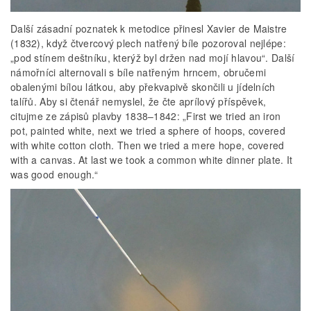
Další zásadní poznatek k metodice přinesl Xavier de Maistre
(1832), když čtvercový plech natřený bíle pozoroval nejlépe:
„pod stínem deštníku, kterýž byl držen nad mojí hlavou“. Další
námořníci alternovali s bíle natřeným hrncem, obručemi
obalenými bílou látkou, aby překvapivě skončili u jídelních
talířů. Aby si čtenář nemyslel, že čte aprílový příspěvek,
citujme ze zápisů plavby 1838–1842: „First we tried an iron
pot, painted white, next we tried a sphere of hoops, covered
with white cotton cloth. Then we tried a mere hope, covered
with a canvas. At last we took a common white dinner plate. It
was good enough.“