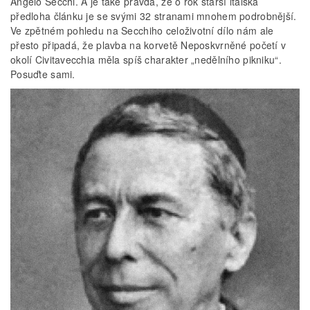
Angelo Secchi. A je také pravda, že o rok starší italská
předloha článku je se svými 32 stranami mnohem podrobnější.
Ve zpětném pohledu na Secchiho celoživotní dílo nám ale
přesto připadá, že plavba na korvetě Neposkvrněné početí v
okolí Civitavecchia měla spíš charakter „nedělního pikniku“.
Posuďte sami.