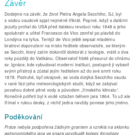
Závěr
Dodejme na závěr, že život Pietra Angela Secchiho, SJ, byl
s vodou osudově spjat nejméně třikrát. Poprvé, když s dalšími
jezuity prchal do USA před italskou revolucí roku 1848 a jeho
spolubratr a učitel Francesco de Vico zemřel po plavbě do
Londýna na tyfus. Tentýž de Vico ještě sepsal mladému
bratrovi doporučení na místo ředitele observatoře, se kterým
se Secchi, který zatím dokončil doktorát z teologie, vrátil o dva
roky později do Vatikánu. Observatoř hbitě přesunul do chrámu
sv. Ignáce, kde vybudoval moderní instituci, postupně ji vybavil
svými přístroji a zůstal jejím ředitelem až do své smrti roku
1878. Podruhé, byť okrajově, se voda dotýká Secchiho osudu
v rané fázi jeho meteorologických studií, když se zabýval
povahou dobré pitné vody a původem „římského klimatu“.
Konečně potřetí byl k vodě vztažen během jara 1864. To už ale
třímal v rukou desky, z nichž jedna navždy ponese jeho jméno.
Poděkování
Práce nebyla podpořena žádným grantem a vznikla na sklonku
astronomického jara ve snaze povzbudit kolegy limnology