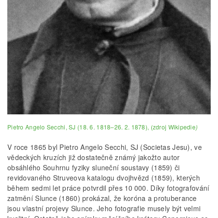
Pietro Angelo Secchi, SJ (18. 6. 1818–26. 2. 1878), (zdroj Wikipedie
)
V roce 1865 byl Pietro Angelo Secchi, SJ (Societas Jesu), ve
vědeckých kruzích již dostatečně známý jakožto autor
obsáhlého Souhrnu fyziky sluneční soustavy (1859) či
revidovaného Struveova katalogu dvojhvězd (1859), kterých
během sedmi let práce potvrdil přes 10 000. Díky fotografování
zatmění Slunce (1860) prokázal, že koróna a protuberance
jsou vlastní projevy Slunce. Jeho fotografie musely být velmi