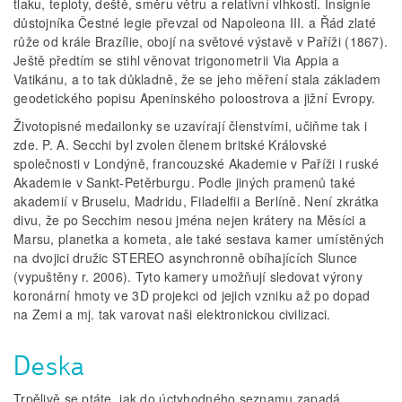
tlaku, teploty, deště, směru větru a relativní vlhkosti. Insignie
důstojníka Čestné legie převzal od Napoleona III. a Řád zlaté
růže od krále Brazílie, obojí na světové výstavě v Paříži (1867).
Ještě předtím se stihl věnovat trigonometrii Via Appia a
Vatikánu, a to tak důkladně, že se jeho měření stala základem
geodetického popisu Apeninského poloostrova a jižní Evropy.
Životopisné medailonky se uzavírají členstvími, učiňme tak i
zde. P. A. Secchi byl zvolen členem britské Královské
společnosti v Londýně, francouzské Akademie v Paříži i ruské
Akademie v Sankt­‑Petěrburgu. Podle jiných pramenů také
akademií v Bruselu, Madridu, Filadelfii a Berlíně. Není zkrátka
divu, že po Secchim nesou jména nejen krátery na Měsíci a
Marsu, planetka a kometa, ale také sestava kamer umístěných
na dvojici družic STEREO asynchronně obíhajících Slunce
(vypuštěny r. 2006). Tyto kamery umožňují sledovat výrony
koronární hmoty ve 3D projekci od jejich vzniku až po dopad
na Zemi a mj. tak varovat naši elektronickou civilizaci.
Deska
Trpělivě se ptáte, jak do úctyhodného seznamu zapadá