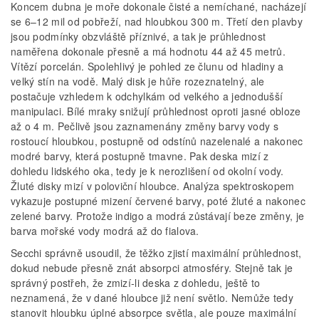
Koncem dubna je moře dokonale čisté a nemíchané, nacházejí
se 6–12 mil od pobřeží, nad hloubkou 300 m. Třetí den plavby
jsou podmínky obzvláště příznivé, a tak je průhlednost
naměřena dokonale přesně a má hodnotu 44 až 45 metrů.
Vítězí porcelán. Spolehlivý je pohled ze člunu od hladiny a
velký stín na vodě. Malý disk je hůře rozeznatelný, ale
postačuje vzhledem k odchylkám od velkého a jednodušší
manipulaci. Bílé mraky snižují průhlednost oproti jasné obloze
až o 4 m. Pečlivě jsou zaznamenány změny barvy vody s
rostoucí hloubkou, postupně od odstínů nazelenalé a nakonec
modré barvy, která postupně tmavne. Pak deska mizí z
dohledu lidského oka, tedy je k nerozlišení od okolní vody.
Žluté disky mizí v poloviční hloubce. Analýza spektroskopem
vykazuje postupné mizení červené barvy, poté žluté a nakonec
zelené barvy. Protože indigo a modrá zůstávají beze změny, je
barva mořské vody modrá až do fialova.
Secchi správně usoudil, že těžko zjistí maximální průhlednost,
dokud nebude přesně znát absorpci atmosféry. Stejně tak je
správný postřeh, že zmizí­­­­‑li deska z dohledu, ještě to
neznamená, že v dané hloubce již není světlo. Nemůže tedy
stanovit hloubku úplné absorpce světla, ale pouze maximální