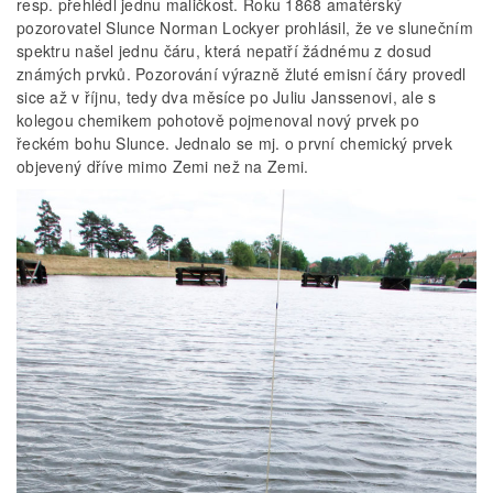
resp. přehlédl jednu maličkost. Roku 1868 amatérský
pozorovatel Slunce Norman Lockyer prohlásil, že ve slunečním
spektru našel jednu čáru, která nepatří žádnému z dosud
známých prvků. Pozorování výrazně žluté emisní čáry provedl
sice až v říjnu, tedy dva měsíce po Juliu Janssenovi, ale s
kolegou chemikem pohotově pojmenoval nový prvek po
řeckém bohu Slunce. Jednalo se mj. o první chemický prvek
objevený dříve mimo Zemi než na Zemi.