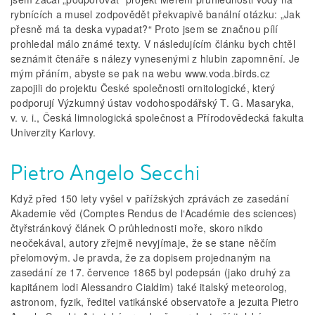
rybnících a musel zodpovědět překvapivě banální otázku: „Jak
přesně má ta deska vypadat?“ Proto jsem se značnou pílí
prohledal málo známé texty. V následujícím článku bych chtěl
seznámit čtenáře s nálezy vynesenými z hlubin zapomnění. Je
mým přáním, abyste se pak na webu www.voda.birds.cz
zapojili do projektu České společnosti ornitologické, který
podporují Výzkumný ústav vodohospodářský T. G. Masaryka,
v. v. i., Česká limnologická společnost a Přírodovědecká fakulta
Univerzity Karlovy.
Pietro Angelo Secchi
Když před 150 lety vyšel v pařížských zprávách ze zasedání
Akademie věd (Comptes Rendus de l‘Académie des sciences)
čtyřstránkový článek O průhlednosti moře, skoro nikdo
neočekával, autory zřejmě nevyjímaje, že se stane něčím
přelomovým. Je pravda, že za dopisem projednaným na
zasedání ze 17. července 1865 byl podepsán (jako druhý za
kapitánem lodi Alessandro Cialdim) také italský meteorolog,
astronom, fyzik, ředitel vatikánské observatoře a jezuita Pietro