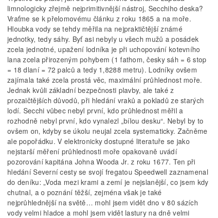
limnologicky zřejmě nejprimitivnější nástroj, Secchiho deska?
Vraťme se k přelomovému článku z roku 1865 a na moře.
Hloubka vody se tehdy měřila na nejpraktičtější známé
jednotky, tedy sáhy. Byť asi nebyly u všech mužů a posádek
zcela jednotné, upažení lodníka je při uchopování kotevního
lana zcela přirozeným pohybem (1 fathom, česky sáh = 6 stop
= 18 dlaní = 72 palců a tedy 1,8288 metru). Lodníky ovšem
zajímala také zcela prostá věc, maximální průhlednost moře.
Jednak kvůli základní bezpečnosti plavby, ale také z
prozaičtějších důvodů, při hledání vraků a pokladů ze starých
lodí. Secchi vůbec nebyl první, kdo průhlednost měřil a
rozhodně nebyl první, kdo vynalezl „bílou desku“. Nebyl by to
ovšem on, kdyby se úkolu neujal zcela systematicky. Začněme
ale popořádku. V elektronicky dostupné literatuře se jako
nejstarší měření průhlednosti moře opakovaně uvádí
pozorování kapitána Johna Wooda Jr. z roku 1677. Ten při
hledání Severní cesty se svojí fregatou Speedwell zaznamenal
do deníku: „Voda mezi krami a zemí je nejslanější, co jsem kdy
chutnal, a o poznání těžší, zejména však je také
nejprůhlednější na světě… mohl jsem vidět dno v 80 sázích
vody velmi hladce a mohl jsem vidět lastury na dně velmi