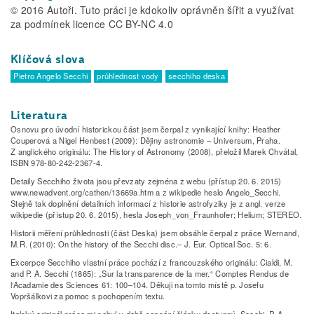
© 2016 Autoři. Tuto práci je kdokoliv oprávněn šířit a využívat
za podmínek licence CC BY-NC 4.0
Klíčová slova
Pietro Angelo Secchi
průhlednost vody
secchiho deska
Literatura
Osnovu pro úvodní historickou část jsem čerpal z vynikající knihy: Heather
Couperová a Nigel Henbest (2009): Dějiny astronomie – Universum, Praha.
Z anglického originálu: The History of Astronomy (2008), přeložil Marek Chvátal,
ISBN 978-80-242-2367-4.
Detaily Secchiho života jsou převzaty zejména z webu (přístup 20. 6. 2015)
www.newadvent.org/cathen/13669a.htm a z wikipedie heslo Angelo_Secchi.
Stejně tak doplnění detailních informací z historie astrofyziky je z angl. verze
wikipedie (přístup 20. 6. 2015), hesla Joseph_von_Fraunhofer; Helium; STEREO.
Historii měření průhlednosti (část Deska) jsem obsáhle čerpal z práce Wernand,
M.R. (2010): On the history of the Secchi disc.– J. Eur. Optical Soc. 5: 6.
Excerpce Secchiho vlastní práce pochází z francouzského originálu: Cialdi, M.
and P. A. Secchi (1865): „Sur la transparence de la mer.“ Comptes Rendus de
l‘Acadamie des Sciences 61: 100–104. Děkuji na tomto místě p. Josefu
Vopršálkovi za pomoc s pochopením textu.
Italský originál práce mi nebyl v době sepsání článku dostupný. Secchi, P. A.