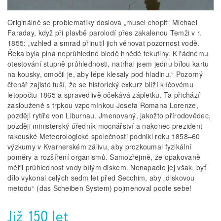
Originálně se problematiky doslova „musel chopit“ Michael
Faraday, když při plavbě parolodí přes zakalenou Temži v r.
1855: „vzhled a smrad přinutil jich věnovat pozornost vodě.
Řeka byla plná neprůhledné bledě hnědé tekutiny. K řádnému
otestování stupně průhlednosti, natrhal jsem jednu bílou kartu
na kousky, omočil je, aby lépe klesaly pod hladinu.“ Pozorný
čtenář zajisté tuší, že se historický exkurz blíží klíčovému
letopočtu 1865 a spravedlivě očekává zápletku. Ta přichází
zaslouženě s trpkou vzpomínkou Josefa Romana Lorenze,
později rytíře von Liburnau. Jmenovaný, jakožto přírodovědec,
později ministerský úředník mocnářství a nakonec prezident
rakouské Meteorologické společnosti podnikl roku 1858–60
výzkumy v Kvarnerském zálivu, aby prozkoumal fyzikální
poměry a rozšíření organismů. Samozřejmě, že opakovaně
měřil průhlednost vody bílým diskem. Nenapadlo jej však, byť
dílo vykonal celých sedm let před Secchim, aby „diskovou
metodu“ (das Scheiben System) pojmenoval podle sebe!
Již 150 let