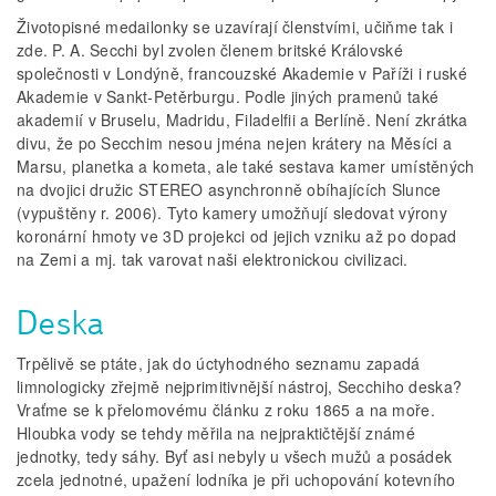
Životopisné medailonky se uzavírají členstvími, učiňme tak i
zde. P. A. Secchi byl zvolen členem britské Královské
společnosti v Londýně, francouzské Akademie v Paříži i ruské
Akademie v Sankt­‑Petěrburgu. Podle jiných pramenů také
akademií v Bruselu, Madridu, Filadelfii a Berlíně. Není zkrátka
divu, že po Secchim nesou jména nejen krátery na Měsíci a
Marsu, planetka a kometa, ale také sestava kamer umístěných
na dvojici družic STEREO asynchronně obíhajících Slunce
(vypuštěny r. 2006). Tyto kamery umožňují sledovat výrony
koronární hmoty ve 3D projekci od jejich vzniku až po dopad
na Zemi a mj. tak varovat naši elektronickou civilizaci.
Deska
Trpělivě se ptáte, jak do úctyhodného seznamu zapadá
limnologicky zřejmě nejprimitivnější nástroj, Secchiho deska?
Vraťme se k přelomovému článku z roku 1865 a na moře.
Hloubka vody se tehdy měřila na nejpraktičtější známé
jednotky, tedy sáhy. Byť asi nebyly u všech mužů a posádek
zcela jednotné, upažení lodníka je při uchopování kotevního