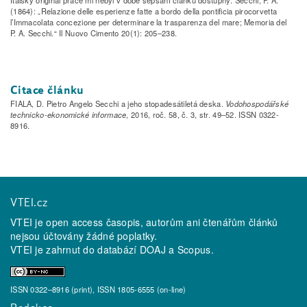
(1864): „Relazione delle esperienze fatte a bordo della pontificia pirocorvetta
l’Immacolata concezione per determinare la trasparenza del mare; Memoria del
P. A. Secchi.“ Il Nuovo Cimento 20(1): 205–238.
Citace článku
FIALA, D. Pietro Angelo Secchi a jeho stopadesátiletá deska.
Vodohospodářské
technicko-ekonomické informace
, 2016, roč. 58, č. 3, str. 49–52. ISSN 0322-
8916.
VTEI.cz
VTEI je open access časopis, autorům ani čtenářům článků
nejsou účtovány žádné poplatky.
VTEI je zahrnut do databází
DOAJ
a
Scopus
.
ISSN 0322–8916 (print), ISSN 1805-6555 (on-line)