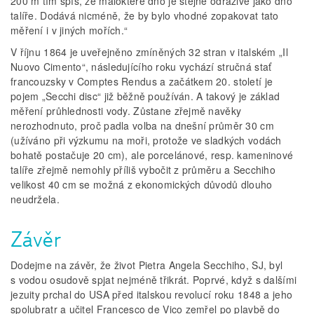
200 m tím spíš, že málokteré dno je stejně odrazivé jako dno
talíře. Dodává nicméně, že by bylo vhodné zopakovat tato
měření i v jiných mořích.“
V říjnu 1864 je uveřejněno zmíněných 32 stran v italském „Il
Nuovo Cimento“, následujícího roku vychází stručná stať
francouzsky v Comptes Rendus a začátkem 20. století je
pojem „Secchi disc“ již běžně používán. A takový je základ
měření průhlednosti vody. Zůstane zřejmě navěky
nerozhodnuto, proč padla volba na dnešní průměr 30 cm
(užíváno při výzkumu na moři, protože ve sladkých vodách
bohatě postačuje 20 cm), ale porcelánové, resp. kameninové
talíře zřejmě nemohly příliš vybočit z průměru a Secchiho
velikost 40 cm se možná z ekonomických důvodů dlouho
neudržela.
Závěr
Dodejme na závěr, že život Pietra Angela Secchiho, SJ, byl
s vodou osudově spjat nejméně třikrát. Poprvé, když s dalšími
jezuity prchal do USA před italskou revolucí roku 1848 a jeho
spolubratr a učitel Francesco de Vico zemřel po plavbě do