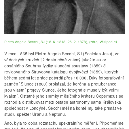
Pietro Angelo Secchi, SJ (18. 6. 1818–26. 2. 1878), (zdroj Wikipedie
)
V roce 1865 byl Pietro Angelo Secchi, SJ (Societas Jesu), ve
vědeckých kruzích již dostatečně známý jakožto autor
obsáhlého Souhrnu fyziky sluneční soustavy (1859) či
revidovaného Struveova katalogu dvojhvězd (1859), kterých
během sedmi let práce potvrdil přes 10 000. Díky fotografování
zatmění Slunce (1860) prokázal, že koróna a protuberance
jsou vlastní projevy Slunce. Jeho fotografie musely být velmi
kvalitní. Ostatně jeho snímky měsíčního kráteru Copernicus se
rozhodla distribuovat mezi ostatní astronomy sama Královská
společnost v Londýně. Secchi měl na kontě mj. také primát ve
studiu spekter Uranu a Neptunu.
Ano, byla to doba rozmachu spektrálního měření. Připomeňme
stručně, že sice již padesát let byl znám objev 574 absorpčních