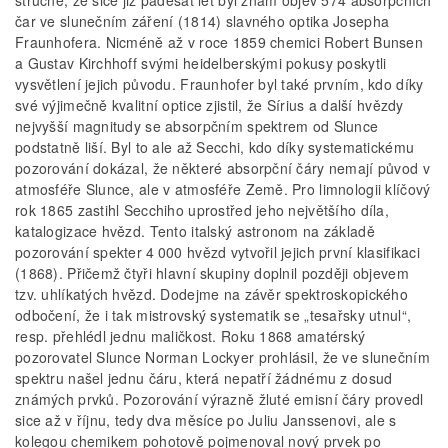
čar ve slunečním záření (1814) slavného optika Josepha
Fraunhofera. Nicméně až v roce 1859 chemici Robert Bunsen
a Gustav Kirchhoff svými heidelberskými pokusy poskytli
vysvětlení jejich původu. Fraunhofer byl také prvním, kdo díky
své výjimečně kvalitní optice zjistil, že Sírius a další hvězdy
nejvyšší magnitudy se absorpčním spektrem od Slunce
podstatně liší. Byl to ale až Secchi, kdo díky systematickému
pozorování dokázal, že některé absorpční čáry nemají původ v
atmosféře Slunce, ale v atmosféře Země. Pro limnologii klíčový
rok 1865 zastihl Secchiho uprostřed jeho největšího díla,
katalogizace hvězd. Tento italský astronom na základě
pozorování spekter 4 000 hvězd vytvořil jejich první klasifikaci
(1868). Přičemž čtyři hlavní skupiny doplnil později objevem
tzv. uhlíkatých hvězd. Dodejme na závěr spektroskopického
odbočení, že i tak mistrovský systematik se „tesařsky utnul“,
resp. přehlédl jednu maličkost. Roku 1868 amatérský
pozorovatel Slunce Norman Lockyer prohlásil, že ve slunečním
spektru našel jednu čáru, která nepatří žádnému z dosud
známých prvků. Pozorování výrazně žluté emisní čáry provedl
sice až v říjnu, tedy dva měsíce po Juliu Janssenovi, ale s
kolegou chemikem pohotově pojmenoval nový prvek po