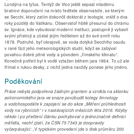
Londýna na tyfus. Tentýž de Vico ještě sepsal mladému
bratrovi doporučení na místo ředitele observatoře, se kterým
se Secchi, který zatím dokončil doktorát z teologie, vrátil o dva
roky později do Vatikánu. Observatoř hbitě přesunul do chrámu
sv. Ignáce, kde vybudoval moderní instituci, postupně ji vybavil
svými přístroji a zůstal jejím ředitelem až do své smrti roku
1878. Podruhé, byť okrajově, se voda dotýká Secchiho osudu
v rané fázi jeho meteorologických studií, když se zabýval
povahou dobré pitné vody a původem „římského klimatu“.
Konečně potřetí byl k vodě vztažen během jara 1864. To už ale
třímal v rukou desky, z nichž jedna navždy ponese jeho jméno.
Poděkování
Práce nebyla podpořena žádným grantem a vznikla na sklonku
astronomického jara ve snaze povzbudit kolegy limnology
a vodohospodáře k zapojení se do akce „Měření průhlednosti
vody na rybnících“ i v nastávajících měsících léta 2016. Kdyby
někdo i po přečtení článku pochyboval o jednoznačné definici
měřidla, nechť zjistí, že ČSN 75 7343 je doopravdy
vyčerpávající: „
V typickém provedení jde o disk průměru 200