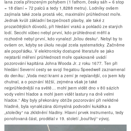
lana zcela přirozeným pohybem (1 fathom, česky sáh = 6 stop
= 18 dlaní = 72 palců a tedy 1,8288 metru). Lodníky ovšem
zajímala také zcela prostá věc, maximální průhlednost moře.
Jednak kvůli základní bezpečnosti plavby, ale také z
prozaičtějších důvodů, při hledání vraků a pokladů ze starých
lodí. Secchi vůbec nebyl první, kdo průhlednost měřil a
rozhodně nebyl první, kdo vynalezl „bílou desku“. Nebyl by to
ovšem on, kdyby se úkolu neujal zcela systematicky. Začněme
ale popořádku. V elektronicky dostupné literatuře se jako
nejstarší měření průhlednosti moře opakovaně uvádí
pozorování kapitána Johna Wooda Jr. z roku 1677. Ten při
hledání Severní cesty se svojí fregatou Speedwell zaznamenal
do deníku: „Voda mezi krami a zemí je nejslanější, co jsem kdy
chutnal, a o poznání těžší, zejména však je také
nejprůhlednější na světě… mohl jsem vidět dno v 80 sázích
vody velmi hladce a mohl jsem vidět lastury na dně velmi
hladce.“ Aby byly překonány obtíže pozorování při neklidné
hladině, byla vynalézána důmyslná podvodní kukátka a
„stolečky“ na zklidnění hladiny. Hlavní prvek instrumentu, tedy
ponořovaná část, prodělal v 19. století „bouřlivý“ vývoj.