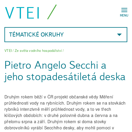
VTEI
MENU
TÉMATICKÉ OKRUHY
VTEI
/
Ze světa vodního hospodářství
/
Pietro Angelo Secchi a
jeho stopadesátiletá deska
Druhým rokem běží v ČR projekt občanské vědy Měření
průhlednosti vody na rybnících. Druhým rokem se na stovkách
rybníků intenzivně měří průhlednost vody, a to ve třech
klíčových obdobích: v druhé polovině dubna a června a na
přelomu srpna a září. Druhým rokem si doma stovky
dobrovolníků vyrábí Secchiho desky, aby mohli pomoci v