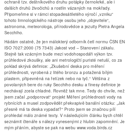
ochraně tzv. deštníkového druhu potápky černokrké, ale i
dalších druhů živočichů a rostlin vázaných na mokřady.
Připomeňme si v rámci stopadesátiletého výročí „vzniku“
tohoto limnologického nástroje osobu jeho „objevitele“,
astronoma, meteorologa, přírodovědce a jezuity Pietra Angela
Secchiho.
Hádám ostatně, že jen málokterý odborník četl normu ČSN EN
ISO 7027:2000 (75 7343) Jakost vod – Stanovení zákalu.
Stejně tak vzácným bude mezi vodohospodáři výkon tzv.
průhledové zkoušky, ale ani metrologičtí puristé netuší, co za
poklad skrývá definice: „Zkušební deska pro měření
průhlednosti, vyrobená z litého bronzu a potažená bílým
plastem, připevněná na řetízek nebo na tyč.“ Většina z
povolaných bere do ruky Secchiho desku a finesy definice je
nechávají zcela chladné. Rovněž tak mne. Tedy do chvíle, než
jsem začal „podporovat“ projekt Měření průhlednosti vody na
rybnících a musel zodpovědět překvapivě banální otázku: „Jak
přesně má ta deska vypadat?“ Proto jsem se značnou pílí
prohledal málo známé texty. V následujícím článku bych chtěl
seznámit čtenáře s nálezy vynesenými z hlubin zapomnění. Je
mým přáním, abyste se pak na webu www.voda.birds.cz