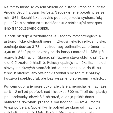
Na tomto místě se ovšem vkládá do historie limnologie Pietro
Angelo Secchi a parní korveta Neposkvrněné početí, píše se
rok 1864. Secchi jako obvykle postupuje zcela systematicky,
jak můžete snadno sami nahlédnout z následující excerpce
jeho francouzského článku.
„Secchi sleduje a zaznamenává všechny meteorologické a
astronomické okolnosti měření. Zkouší několik velikostí disku,
počínaje deskou 3,73 m velkou, aby optimalizoval průměr na
0,40 m. Mění jejich povrchy co do barvy i materiálu. Měří při
různých deklinacích Slunce, při různém stavu oblohy, při různě
klidné či zčeřené hladině. Pokusy opakuje na několika místech
plavby, na různých stranách lodi a také sestupuje do člunu
těsně k hladině, aby výsledek srovnal s měřením z paluby.
Používá i spektrograf, ale bez výrazného zpřesnění výsledku.
Koncem dubna je moře dokonale čisté a nemíchané, nacházejí
se 6–12 mil od pobřeží, nad hloubkou 300 m. Třetí den plavby
jsou podmínky obzvláště příznivé, a tak je průhlednost
naměřena dokonale přesně a má hodnotu 44 až 45 metrů.
Vítězí porcelán. Spolehlivý je pohled ze člunu od hladiny a
velký stín na vodě. Malý disk je hůře rozeznatelný, ale