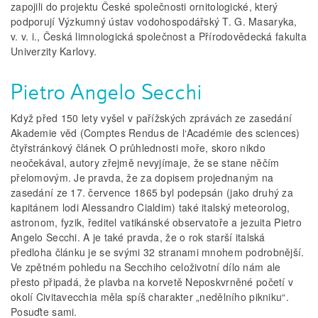
zapojili do projektu České společnosti ornitologické, který
podporují Výzkumný ústav vodohospodářský T. G. Masaryka,
v. v. i., Česká limnologická společnost a Přírodovědecká fakulta
Univerzity Karlovy.
Pietro Angelo Secchi
Když před 150 lety vyšel v pařížských zprávách ze zasedání
Akademie věd (Comptes Rendus de l‘Académie des sciences)
čtyřstránkový článek O průhlednosti moře, skoro nikdo
neočekával, autory zřejmě nevyjímaje, že se stane něčím
přelomovým. Je pravda, že za dopisem projednaným na
zasedání ze 17. července 1865 byl podepsán (jako druhý za
kapitánem lodi Alessandro Cialdim) také italský meteorolog,
astronom, fyzik, ředitel vatikánské observatoře a jezuita Pietro
Angelo Secchi. A je také pravda, že o rok starší italská
předloha článku je se svými 32 stranami mnohem podrobnější.
Ve zpětném pohledu na Secchiho celoživotní dílo nám ale
přesto připadá, že plavba na korvetě Neposkvrněné početí v
okolí Civitavecchia měla spíš charakter „nedělního pikniku“.
Posuďte sami.