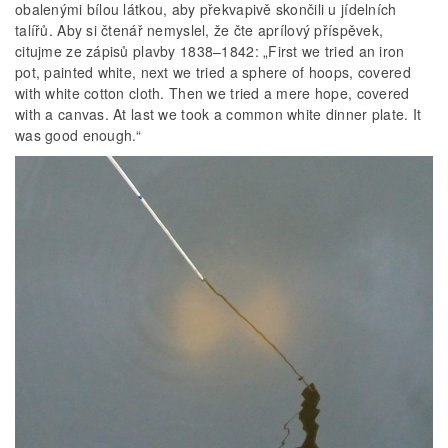
obalenými bílou látkou, aby překvapivě skončili u jídelních
talířů. Aby si čtenář nemyslel, že čte aprílový příspěvek,
citujme ze zápisů plavby 1838–1842: „First we tried an iron
pot, painted white, next we tried a sphere of hoops, covered
with white cotton cloth. Then we tried a mere hope, covered
with a canvas. At last we took a common white dinner plate. It
was good enough.“