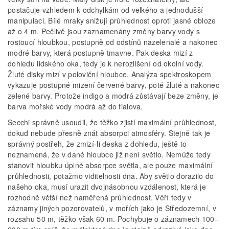
postačuje vzhledem k odchylkám od velkého a jednodušší
manipulaci. Bílé mraky snižují průhlednost oproti jasné obloze
až o 4 m. Pečlivě jsou zaznamenány změny barvy vody s
rostoucí hloubkou, postupně od odstínů nazelenalé a nakonec
modré barvy, která postupně tmavne. Pak deska mizí z
dohledu lidského oka, tedy je k nerozlišení od okolní vody.
Žluté disky mizí v poloviční hloubce. Analýza spektroskopem
vykazuje postupné mizení červené barvy, poté žluté a nakonec
zelené barvy. Protože indigo a modrá zůstávají beze změny, je
barva mořské vody modrá až do fialova.
Secchi správně usoudil, že těžko zjistí maximální průhlednost,
dokud nebude přesně znát absorpci atmosféry. Stejně tak je
správný postřeh, že zmizí­­­­‑li deska z dohledu, ještě to
neznamená, že v dané hloubce již není světlo. Nemůže tedy
stanovit hloubku úplné absorpce světla, ale pouze maximální
průhlednosti, potažmo viditelnosti dna. Aby světlo dorazilo do
našeho oka, musí urazit dvojnásobnou vzdálenost, která je
rozhodně větší než naměřená průhlednost. Věří tedy v
záznamy jiných pozorovatelů, v mořích jako je Středozemní, v
rozsahu 50 m, těžko však 60 m. Pochybuje o záznamech 100–