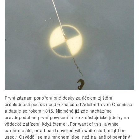
První záznam ponoření bílé desky za účelem zjištění
průhlednosti pochází podle znalců od Adelberta von Chamisso
a datuje se rokem 1815. Nicméně již zde nacházíme
pravděpodobně první povýšení talíře z důstojnické jídelny na
vědecké zařízení, když čteme: „For want of this, a white
earthen plate, or a board covered with white stuff, might be
used.“ Osvědčil se mu mnohem lépe, než na laně připevněný