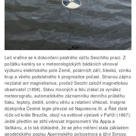
Leč vraťme se k dokončení pestrého výčtu Secchiho prací. Z
počátku kariéry se v meteorologických bádáních věnoval
výzkumu elektrického pole Země, polárních září, blesků, vzniku
krup a všeho podstatného k prognostice počasí. Stranou zájmu
nezůstal ani magnetismus, pročež Secchi založil magnetickou
observatoř (1858). Slávu mocných a lidu získal za vynález
meteorografu, automatického záznamníku denního průběhu
tlaku, teploty, deště, směru větru a relativní vlhkosti. Insignie
důstojníka Čestné legie převzal od Napoleona III. a Řád zlaté
růže od krále Brazílie, obojí na světové výstavě v Paříži (1867).
Ještě předtím se stihl věnovat trigonometrii Via Appia a
Vatikánu, a to tak důkladně, že se jeho měření stala základem
geodetického popisu Apeninského poloostrova a jižní Evropy.