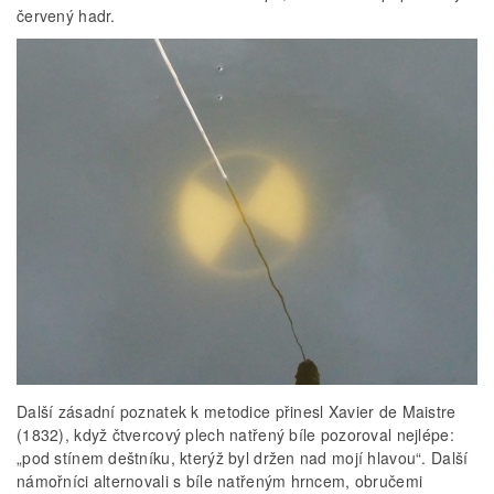
červený hadr.
Další zásadní poznatek k metodice přinesl Xavier de Maistre
(1832), když čtvercový plech natřený bíle pozoroval nejlépe:
„pod stínem deštníku, kterýž byl držen nad mojí hlavou“. Další
námořníci alternovali s bíle natřeným hrncem, obručemi