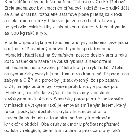
K největšímu úhynu došlo na řece Třebovce v České Třebové.
Efekt sucha zde byl umocněn přívalovým deštěm – prudký déšť
se silně ohřál na rozpálené asfaltové ploše přiléhající k toku
a stekl přímo do řeky. Otázkou je, zda se do ohřáté vody
nevyplavily toxické látky z místní komunikace. V řece uhynulo
asi 300 kg raků a ryb.
V řadě případů byla mezi suchem a úhyny nalezena také jasná
spojitost s již uvedeným nevhodným hospodařením na
rybnících. Například na Svinařském potoce došlo v srpnu roku
2015 následkem zavření výpusti rybníka a nedodržení
minimálního zůstatkového průtoku k úhynu ryb i raků. V toku
se sympatricky vyskytuje rak říční a rak kamenáč. Případem se
zabývala ČIŽP, ale potok byl již tak vyschlý, že i po zásahu
ČIŽP, na jejíž podnět byl zvýšen průtok vody v potoce pod
rybníkem, nedošlo ke zvýšení hladiny vody v místech
s výskytem raků. Ačkoliv Svinařský potok je silně meliorován,
v místech s výskytem raků je lemován smíšeným lesem, který
rakům poskytuje dostatek úkrytů v kořenech stromů
zasahujících do toku a také stín, potřebný k překonání
kritického období. Oba druhy tak mohly přečkat nepříznivé
období v refugiích; definitivní záchranu pro oba druhy raků