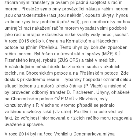
záchrannými transfery je ovšem případná spojitost s račím
morem. Přestože symptomy provázející nákazu račím morem
jsou charakteristické (raci jsou neklidní, opouští úkryty, hynou,
zatímco ryby bez problémů přežívají), pro neodborníky mohou
umírající raci nakažení račím morem vypadat velmi podobně
jako raci umírající v důsledku nízké kvality vody nebo „sucha“.
V roce 2015 došlo k úhynu na Kornatickém a Hádeckém
potoce na jižním Plzeňsku. Tento úhyn byl bohužel způsoben
račím morem. Byl řešen na úrovni státní správy (MŽP, KÚ
Plzeňského kraje), rybářů (ZÚS ČRS) a také v médiích.
V následujícím měsíci došlo ke zhoršení sucha v okolních
tocích, na Chocenickém potoce a na Přešínském potoce. Zde
došlo k příkladnému řešení – rybářský hospodář oznámil celou
situaci jednomu z autorů tohoto článku (P. Vlach) a následně
byl proveden odborný transfer D. Fischerem. Úhyny, ohlášené
na Chocenickém potoce OŽP MěÚ v Blovicích, byly
konzultovány s P. Vlachem; v tomto případě se jednalo
většinou o svlečky raků (viz dále). Pozitivní na celé věci byl
fakt, že veřejnost informovaná o rizicích račího moru reagovala
uváženě a správně.
V roce 2014 byl na řece Vrchlici u Denemarkova mlýna