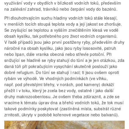
využívání vody v obydlích v blízkosti vodních toků, především
na zalévání zahrad, trávníků nebo čerpání vody do bazénů.
Při dlouhotrvajícím suchu hladiny vodních toků stále klesají,
v menších tocích stoupá teplota vody a její jakost se zhoršuje.
Se zvyšující se teplotou a vyšším znečištěním klesá ve vodě
obsah kyslíku, tak potřebného pro život vodních organismů.
V řadě případů jsou jako první postiženy ryby, především druhy
náročné na obsah kyslíku, jako jsou ryby lososovité, pstruh
nebo lipan, dále vranka obecná nebo střevle potoční. Při
snižující se hladině se ryby stahují do tůní a je jen otázkou, zda
daná tůň při pokračujícím vysychání skutečně poslouží jako
dobré refugium. Do tůní se stahují i raci; ti jsou ovšem oproti
rybám ve výhodě. Ve vhodných podmínkách (ve vlhku,
např. pod převislými břehy, v norách, pod kameny) dokáží
přežít i v toku, který je zcela bez vody, ostatně i jako další
druhy makrozoobentosu. Je ovšem třeba zdůraznit, a zde se
vracíme k tématu úprav dna a břehů vodních toků, že tok musí
takové podmínky poskytovat (zastíněná místa, substrát různé
zrnitosti, úkryty v podobě kořenové vegetace nebo balvanů).