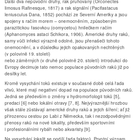
Další dva nepůvodní druhy, rak pruhovaný (Orconectes
limosus Rafinesque, 1817) a rak signální (Pacifastacus
leniusculus Dana, 1852) pochází ze Severní Ameriky a jsou
spojeny s račím morem – onemocněním, způsobeným
parazitickou řasovkou (oomycetou) hnilečkem račím
(Aphanomyces astaci Schikora, 1906). Americké druhy raků,
samy vůči infekci výrazně odolné, jsou přenašeči tohoto
onemocnění, a v důsledku jejich opakovaných nechtěných
(v polovině 19. století)
nebo záměrných (v druhé polovině 20. století) introdukcí do
Evropy decimuje tato nemoc populace původních raků již po
desítky let.
Kromě vysychání toků existuje v současné době celá řada
vlivů, které mají negativní dopad na populace původních raků.
Jedná se především o změny v hydromorfologii toků [5],
predaci [6] nebo lokální otravy [7, 8]. Nejvýraznější hrozbou
však stále zůstávají americké druhy raků a jejich šíření; ať již
přirozenou cestou po Labi z Německa, tak i nezodpovědnými
přenosy raků na nové lokality, především sportovními
i profesionálními rybáři nebo akvaristy [9].
Na vysychání lokalit se podílí řada faktorů. Prvotní význam