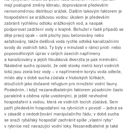
mají postupné změny klimatu, doprovázené především
nerovnoměrnou distribucí srážek. Dalším takovým faktorem je
hospodaření se srážkovou vodou: úkolem je především
zabránit rychlému odtoku srážkových vod, a naopak
podporovat zadržení vody v krajině. Bohužel v řadě případů se
děje pravý opak – celé plochy jsou betonovány nebo
asfaltovány, takže dešťová voda rychle odtéká kanalizačními
svody do vodních toků. Ty byly v minulosti v rámci proti- nebo
popovodňových úprav v celých úsecích napřímeny
a kanalizovány a jejich hloubková diverzita je pak minimální.
Následné sucho způsobí, že celé stovky metrů koryt vodních
toků jsou zcela bez vody – v napřímeném korytu voda odteče,
místo aby v době sucha zůstala v hlubokých tůňkách,
sloužících jako dočasné refugium pro množství vodní fauny.
Posledním, i když nezanedbatelným faktorem působícím často
paralelně s oběma výše uvedenými, je ještě nevhodné
hospodaření s vodou, která ve vodních tocích zůstává. Sem
patří především hospodaření na rybnících v povodí – jedná se
v zásadě o nedodržování manipulačního řádu; v době sucha
se snaží rybářský hospodář zachránit spíše „vlastní ryby“
v rybníce než navazující vodní toky. Nezanedbatelné je také