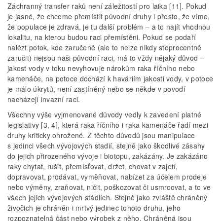
Záchranný transfer raků není záležitostí pro laika [11]. Pokud
je jasné, že chceme přemístit původní druhy i přesto, že víme,
že populace je zdravá, je tu další problém – a to najít vhodnou
lokalitu, na kterou budou raci přemístěni. Pokud se podaří
nalézt potok, kde zaručeně (ale to nelze nikdy stoprocentně
zaručit) nejsou naši původní raci, má to vždy nějaký důvod –
jakost vody v toku nevyhovuje nárokům raka říčního nebo
kamenáče, na potoce dochází k haváriím jakosti vody, v potoce
je málo úkrytů, není zastíněný nebo se někde v povodí
nacházejí invazní raci.
Všechny výše vyjmenované důvody vedly k zavedení platné
legislativy [3, 4], která raka říčního i raka kamenáče řadí mezi
druhy kriticky ohrožené. Z těchto důvodů jsou manipulace
s jedinci všech vývojových stadií, stejně jako škodlivé zásahy
do jejich přirozeného vývoje i biotopu, zakázány. Je zakázáno
raky chytat, rušit, přemísťovat, držet, chovat v zajetí,
dopravovat, prodávat, vyměňovat, nabízet za účelem prodeje
nebo výměny, zraňovat, ničit, poškozovat či usmrcovat, a to ve
všech jejich vývojových stádiích. Stejně jako zvláště chráněný
živočich je chráněn i mrtvý jedinec tohoto druhu, jeho
rozpoznatelná část nebo výrobek z něho. Chráněná jsou