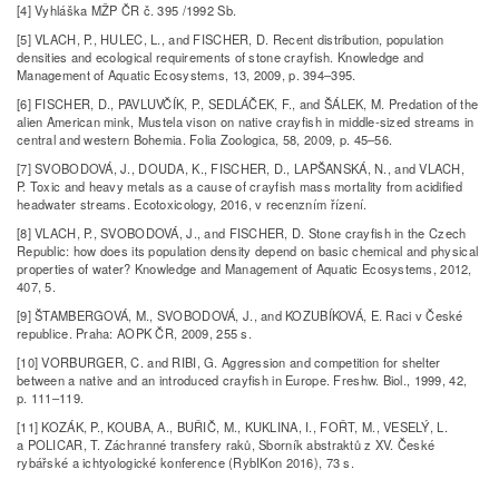
[4] Vyhláška MŽP ČR č. 395 /1992 Sb.
[5] VLACH, P., HULEC, L., and FISCHER, D. Recent distribution, population
densities and ecological requirements of stone crayfish. Knowledge and
Management of Aquatic Ecosystems, 13, 2009, p. 394–395.
[6] FISCHER, D., PAVLUVČÍK, P., SEDLÁČEK, F., and ŠÁLEK, M. Predation of the
alien American mink, Mustela vison on native crayfish in middle­‑sized streams in
central and western Bohemia. Folia Zoologica, 58, 2009, p. 45–56.
[7] SVOBODOVÁ, J., DOUDA, K., FISCHER, D., LAPŠANSKÁ, N., and VLACH,
P. Toxic and heavy metals as a cause of crayfish mass mortality from acidified
headwater streams. Ecotoxicology, 2016, v recenzním řízení.
[8] VLACH, P., SVOBODOVÁ, J., and FISCHER, D. Stone crayfish in the Czech
Republic: how does its population density depend on basic chemical and physical
properties of water? Knowledge and Management of Aquatic Ecosystems, 2012,
407, 5.
[9] ŠTAMBERGOVÁ, M., SVOBODOVÁ, J., and KOZUBÍKOVÁ, E. Raci v České
republice. Praha: AOPK ČR, 2009, 255 s.
[10] VORBURGER, C. and RIBI, G. Aggression and competition for shelter
between a native and an introduced crayfish in Europe. Freshw. Biol., 1999, 42,
p. 111–119.
[11] KOZÁK, P., KOUBA, A., BUŘIČ, M., KUKLINA, I., FOŘT, M., VESELÝ, L.
a POLICAR, T. Záchranné transfery raků, Sborník abstraktů z XV. České
rybářské a ichtyologické konference (RybIKon 2016), 73 s.