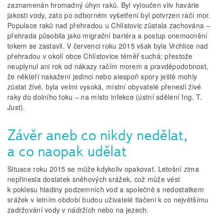
zaznamenán hromadný úhyn raků. Byl vyloučen vliv havárie
jakosti vody, zato po odborném vyšetření byl potvrzen račí mor.
Populace raků nad přehradou u Chlístovic zůstala zachována –
přehrada působila jako migrační bariéra a postup onemocnění
tokem se zastavil. V červenci roku 2015 však byla Vrchlice nad
přehradou v okolí obce Chlístovice téměř suchá; přestože
neuplynul ani rok od nákazy račím morem a pravděpodobnost,
že někteří nakažení jedinci nebo alespoň spory ještě mohly
zůstat živé, byla velmi vysoká, místní obyvatelé přenesli živé
raky do dolního toku – na místo infekce (ústní sdělení Ing. T.
Just).
Závěr aneb co nikdy nedělat,
a co naopak udělat
Situace roku 2015 se může kdykoliv opakovat. Letošní zima
nepřinesla dostatek sněhových srážek, což může vést
k poklesu hladiny podzemních vod a společně s nedostatkem
srážek v letním období budou uživatelé tlačeni k co největšímu
zadržování vody v nádržích nebo na jezech.