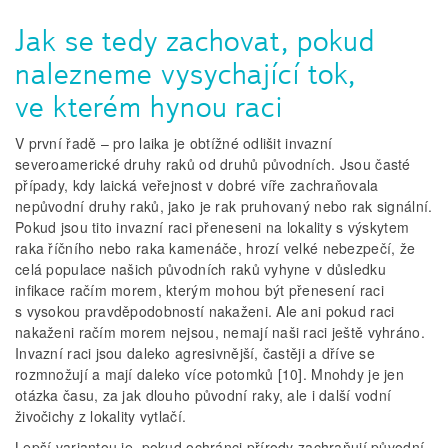
Jak se tedy zachovat, pokud
nalezneme vysychající tok,
ve kterém hynou raci
V první řadě – pro laika je obtížné odlišit invazní
severoamerické druhy raků od druhů původních. Jsou časté
případy, kdy laická veřejnost v dobré víře zachraňovala
nepůvodní druhy raků, jako je rak pruhovaný nebo rak signální.
Pokud jsou tito invazní raci přeneseni na lokality s výskytem
raka říčního nebo raka kamenáče, hrozí velké nebezpečí, že
celá populace našich původních raků vyhyne v důsledku
infikace račím morem, kterým mohou být přenesení raci
s vysokou pravděpodobností nakaženi. Ale ani pokud raci
nakaženi račím morem nejsou, nemají naši raci ještě vyhráno.
Invazní raci jsou daleko agresivnější, častěji a dříve se
rozmnožují a mají daleko více potomků [10]. Mnohdy je jen
otázka času, za jak dlouho původní raky, ale i další vodní
živočichy z lokality vytlačí.
Lepší variantou je, pokud ochránci přírody zachraňují původní