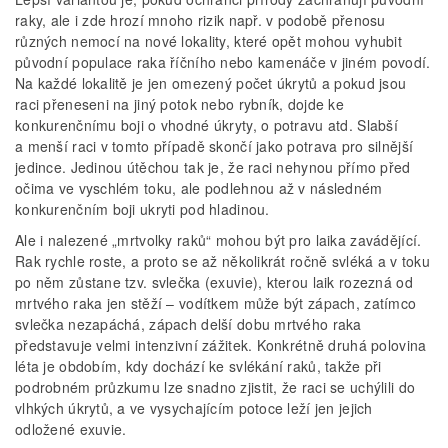
raky, ale i zde hrozí mnoho rizik např. v podobě přenosu
různých nemocí na nové lokality, které opět mohou vyhubit
původní populace raka říčního nebo kamenáče v jiném povodí.
Na každé lokalitě je jen omezený počet úkrytů a pokud jsou
raci přeneseni na jiný potok nebo rybník, dojde ke
konkurenčnímu boji o vhodné úkryty, o potravu atd. Slabší
a menší raci v tomto případě skončí jako potrava pro silnější
jedince. Jedinou útěchou tak je, že raci nehynou přímo před
očima ve vyschlém toku, ale podlehnou až v následném
konkurenčním boji ukryti pod hladinou.
Ale i nalezené „mrtvolky raků“ mohou být pro laika zavádějící.
Rak rychle roste, a proto se až několikrát ročně svléká a v toku
po něm zůstane tzv. svlečka (exuvie), kterou laik rozezná od
mrtvého raka jen stěží – vodítkem může být zápach, zatímco
svlečka nezapáchá, zápach delší dobu mrtvého raka
představuje velmi intenzivní zážitek. Konkrétně druhá polovina
léta je obdobím, kdy dochází ke svlékání raků, takže při
podrobném průzkumu lze snadno zjistit, že raci se uchýlili do
vlhkých úkrytů, a ve vysychajícím potoce leží jen jejich
odložené exuvie.