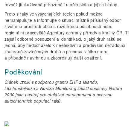
rovněž jimi užívaná přirozená i umělá sídla a jejich biotop.
Proto s raky ve vysychajících tocích pokud možno
nemanipulujte a informujte o situaci místně příslušný odbor
životního prostředí obce s rozšířenou působností nebo
regionální pracoviště Agentury ochrany přírody a krajiny ČR. Ti
zajistí odborné posouzení a identifikaci, o jaký druh raků se
jedná, aby nedocházelo k neefektivní a především nežádoucí
záchraně zavlečených druhů a přenosu račího moru,
a případně navrhnou a zkoordinují další opatření.
Poděkování
Článek vznikl s podporou grantu EHP z Islandu,
Lichtenštejnska a Norska Monitoring lokalit soustavy Natura
2000 jako nástroj pro efektivní management a ochranu
autochtonních populací raků.