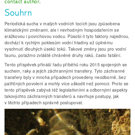
contact author.
Souhrn
Periodická sucha v malých vodních tocích jsou způsobena
klimatickými změnami, ale i nevhodným hospodařením se
srážkovou i povrchovou vodou. Působí­­­‑li tyto faktory najednou,
dochází k rychlým poklesům vodní hladiny až úplnému
vyschnutí dlouhých úseků toků. Takové změny jsou pro vodní
faunu, potažmo zvláště chráněné druhy raků, často fatální.
Tento příspěvek přináší řadu příběhů roku 2015 spojených se
suchem, raky a jejich záchrannými transfery. Tyto záchranné
transfery byly v mnoha případech provedeny neodborně, bez
patřičných povolení a mohly více uškodit než pomoci. Proto se
tento příspěvek zabývá též legislativními a odbornými aspekty
takovýchto záchranných transferů a navrhuje postupy, jak
v těchto případech správně postupovat.