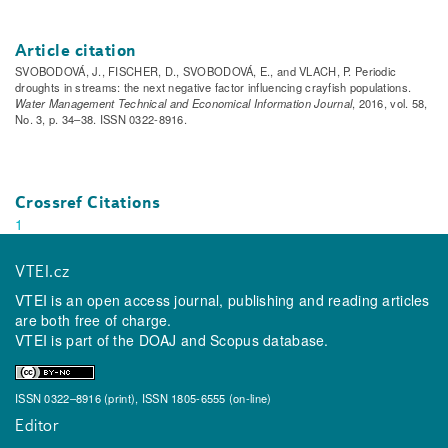
Article citation
SVOBODOVÁ, J., FISCHER, D., SVOBODOVÁ, E., and VLACH, P. Periodic
droughts in streams: the next negative factor influencing crayfish populations.
Water Management Technical and Economical Information Journal
, 2016, vol. 58,
No. 3, p. 34–38. ISSN 0322-8916.
Crossref Citations
1
VTEI.cz
VTEI is an open access journal, publishing and reading articles
are both free of charge.
VTEI is part of the
DOAJ
and
Scopus
database.
ISSN 0322–8916 (print), ISSN 1805-6555 (on-line)
Editor