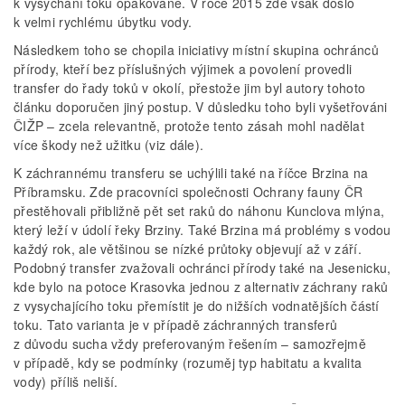
k vysychání toku opakovaně. V roce 2015 zde však došlo
k velmi rychlému úbytku vody.
Následkem toho se chopila iniciativy místní skupina ochránců
přírody, kteří bez příslušných výjimek a povolení provedli
transfer do řady toků v okolí, přestože jim byl autory tohoto
článku doporučen jiný postup. V důsledku toho byli vyšetřováni
ČIŽP – zcela relevantně, protože tento zásah mohl nadělat
více škody než užitku (viz dále).
K záchrannému transferu se uchýlili také na říčce Brzina na
Příbramsku. Zde pracovníci společnosti Ochrany fauny ČR
přestěhovali přibližně pět set raků do náhonu Kunclova mlýna,
který leží v údolí řeky Brziny. Také Brzina má problémy s vodou
každý rok, ale většinou se nízké průtoky objevují až v září.
Podobný transfer zvažovali ochránci přírody také na Jesenicku,
kde bylo na potoce Krasovka jednou z alternativ záchrany raků
z vysychajícího toku přemístit je do nižších vodnatějších částí
toku. Tato varianta je v případě záchranných transferů
z důvodu sucha vždy preferovaným řešením – samozřejmě
v případě, kdy se podmínky (rozuměj typ habitatu a kvalita
vody) příliš neliší.