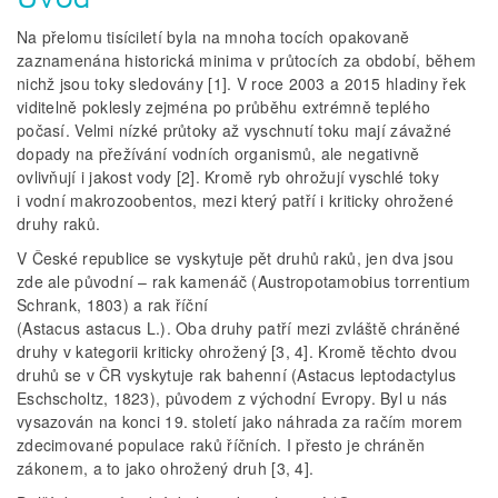
Na přelomu tisíciletí byla na mnoha tocích opakovaně
zaznamenána historická minima v průtocích za období, během
nichž jsou toky sledovány [1]. V roce 2003 a 2015 hladiny řek
viditelně poklesly zejména po průběhu extrémně teplého
počasí. Velmi nízké průtoky až vyschnutí toku mají závažné
dopady na přežívání vodních organismů, ale negativně
ovlivňují i jakost vody [2]. Kromě ryb ohrožují vyschlé toky
i vodní makrozoobentos, mezi který patří i kriticky ohrožené
druhy raků.
V České republice se vyskytuje pět druhů raků, jen dva jsou
zde ale původní – rak kamenáč (Austropotamobius torrentium
Schrank, 1803) a rak říční
(Astacus astacus L.). Oba druhy patří mezi zvláště chráněné
druhy v kategorii kriticky ohrožený [3, 4]. Kromě těchto dvou
druhů se v ČR vyskytuje rak bahenní (Astacus leptodactylus
Eschscholtz, 1823), původem z východní Evropy. Byl u nás
vysazován na konci 19. století jako náhrada za račím morem
zdecimované populace raků říčních. I přesto je chráněn
zákonem, a to jako ohrožený druh [3, 4].