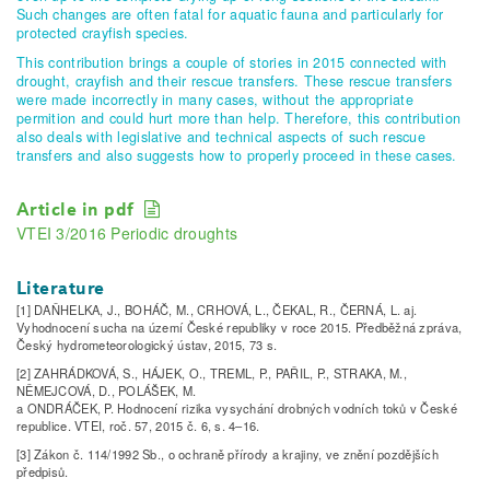
Such changes are often fatal for aquatic fauna and particularly for
protected crayfish species.
This contribution brings a couple of stories in 2015 connected with
drought, crayfish and their rescue transfers. These rescue transfers
were made incorrectly in many cases, without the appropriate
permition and could hurt more than help. Therefore, this contribution
also deals with legislative and technical aspects of such rescue
transfers and also suggests how to properly proceed in these cases.
Article in pdf
VTEI 3/2016 Periodic droughts
Literature
[1] DAŇHELKA, J., BOHÁČ, M., CRHOVÁ, L., ČEKAL, R., ČERNÁ, L. aj.
Vyhodnocení sucha na území České republiky v roce 2015. Předběžná zpráva,
Český hydrometeorologický ústav, 2015, 73 s.
[2] ZAHRÁDKOVÁ, S., HÁJEK, O., TREML, P., PAŘIL, P., STRAKA, M.,
NĚMEJCOVÁ, D., POLÁŠEK, M.
a ONDRÁČEK, P. Hodnocení rizika vysychání drobných vodních toků v České
republice. VTEI, roč. 57, 2015 č. 6, s. 4–16.
[3] Zákon č. 114/1992 Sb., o ochraně přírody a krajiny, ve znění pozdějších
předpisů.