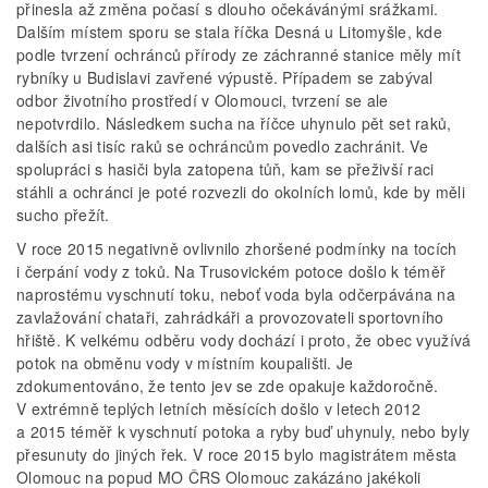
přinesla až změna počasí s dlouho očekávánými srážkami.
Dalším místem sporu se stala říčka Desná u Litomyšle, kde
podle tvrzení ochránců přírody ze záchranné stanice měly mít
rybníky u Budislavi zavřené výpustě. Případem se zabýval
odbor životního prostředí v Olomouci, tvrzení se ale
nepotvrdilo. Následkem sucha na říčce uhynulo pět set raků,
dalších asi tisíc raků se ochráncům povedlo zachránit. Ve
spolupráci s hasiči byla zatopena tůň, kam se přeživší raci
stáhli a ochránci je poté rozvezli do okolních lomů, kde by měli
sucho přežít.
V roce 2015 negativně ovlivnilo zhoršené podmínky na tocích
i čerpání vody z toků. Na Trusovickém potoce došlo k téměř
naprostému vyschnutí toku, neboť voda byla odčerpávána na
zavlažování chataři, zahrádkáři a provozovateli sportovního
hřiště. K velkému odběru vody dochází i proto, že obec využívá
potok na obměnu vody v místním koupališti. Je
zdokumentováno, že tento jev se zde opakuje každoročně.
V extrémně teplých letních měsících došlo v letech 2012
a 2015 téměř k vyschnutí potoka a ryby buď uhynuly, nebo byly
přesunuty do jiných řek. V roce 2015 bylo magistrátem města
Olomouc na popud MO ČRS Olomouc zakázáno jakékoli