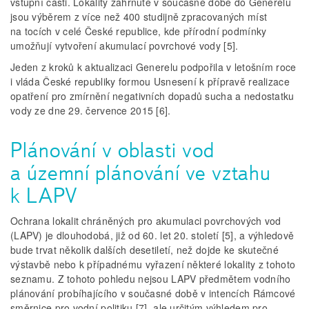
vstupní části. Lokality zahrnuté v současné době do Generelu
jsou výběrem z více než 400 studijně zpracovaných míst
na tocích v celé České republice, kde přírodní podmínky
umožňují vytvoření akumulací povrchové vody [5].
Jeden z kroků k aktualizaci Generelu podpořila v letošním roce
i vláda České republiky formou Usnesení k přípravě realizace
opatření pro zmírnění negativních dopadů sucha a nedostatku
vody ze dne 29. července 2015 [6].
Plánování v oblasti vod
a územní plánování ve vztahu
k LAPV
Ochrana lokalit chráněných pro akumulaci povrchových vod
(LAPV) je dlouhodobá, již od 60. let 20. století [5], a výhledově
bude trvat několik dalších desetiletí, než dojde ke skutečné
výstavbě nebo k případnému vyřazení některé lokality z tohoto
seznamu. Z tohoto pohledu nejsou LAPV předmětem vodního
plánování probíhajícího v současné době v intencích Rámcové
směrnice pro vodní politiku [7], ale určitým výhledem pro