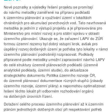
Nové poznatky a výsledky řešení projektu se promítají
do návrhu metodiky zaměřené na přípravu podkladů
k územnímu plánování a využívání území v lokalitách
chráněných pro akumulaci povrchových vod. Tato navrhovaná
metodika je jedním z výstupů projektu a je připravována pro
Ministerstvo pro místní rozvoj a pro státní správu v oblasti
územního plánování. Ukazuje se, že zařazení LAPV do ZÚR
formou územní rezervy byl dobrý vstupní krok, avšak pro
úspěšný rozvoj dotčených území je potřeba tyto lokality v rámci
územního plánování podrobněji rozpracovat. Podklady
připravené podle metodiky umožní zapracování návrhů LAPV
do celé struktury územně plánovacích podkladů (územně
analytické podklady, územní studie), do aktualizace
strategického dokumentu Politika územního rozvoje ČR,
do územně plánovací dokumentace různých stupňů (zásady
územního rozvoje, územní plány) a napomohou optimalizovat
řešení těchto lokalit při odborném rozhodování orgánů
na dotčených úrovních řízení.
Dotažení celého procesu územního plánování až k územním
plánům jednotlivých dotčených obcí při respektování potřeb