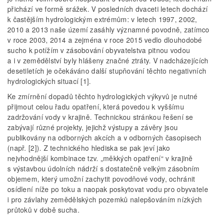
přichází ve formě srážek. V posledních dvaceti letech dochází
k častějším hydrologickým extrémům: v letech 1997, 2002,
2010 a 2013 naše území zasáhly významné povodně, zatímco
v roce 2003, 2014 a zejména v roce 2015 vedlo dlouhodobé
sucho k potížím v zásobování obyvatelstva pitnou vodou
a i v zemědělství byly hlášeny značné ztráty. V nadcházejících
desetiletích je očekáváno další stupňování těchto negativních
hydrologických situací [1].
Ke zmírnění dopadů těchto hydrologických výkyvů je nutné
přijmout celou řadu opatření, která povedou k vyššímu
zadržování vody v krajině. Technickou stránkou řešení se
zabývají různé projekty, jejichž výstupy a závěry jsou
publikovány na odborných akcích a v odborných časopisech
(např. [2]). Z technického hlediska se pak jeví jako
nejvhodnější kombinace tzv. „měkkých opatření“ v krajině
s výstavbou údolních nádrží s dostatečně velkým zásobním
objemem, který umožní zachytit povodňové vody, ochránit
osídlení níže po toku a naopak poskytovat vodu pro obyvatele
i pro závlahy zemědělských pozemků nalepšováním nízkých
průtoků v době sucha.