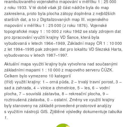
reambulovaného vojenského mapování v měřítku 1 : 25 000
z roku 1933. V té době však již část nádrže byla do map
zakreslena, proto byla plocha zátopy doplněna z nejbližších
starších dat, a to z Digitalizovaných map III. vojenského
mapování v měřítku 1 : 25 000 (z roku 1876). Vojenské
topografické mapy 1 : 10 000 z roku 1962 se staly zdrojem dat
pro zpracování využití krajiny VD Šance, která byla
vybudovaná v letech 1964–1969, Základní mapy ČR 1 : 10 000
z let 1994–1995 pak zdrojem dat pro lokalitu VD Slezská Harta,
vybudovanou v letech 1987–1997.
Aktuální mapa využití krajiny byla vytvořena nad současnými
základními mapami 1 : 10 000 z mapového serveru ČÚZK.
Celkem bylo vymezeno 10 kategorií
(tříd) využití krajiny: 1 – orná půda, 2 – trvalý travní porost, 3 –
sad a zahrada, 4 – vinice a chmelnice, 5 – les, 6 – vodní
plocha, 7 – souvislá zástavba, 8 – rekreační plocha, 9 –
roztroušená zástavba, 0 – ostatní. Změny ve využití krajiny
byly stanoveny na základě provedené prostorové analýzy
s využitím nástrojů GIS. Zjištěné výsledky dokumentuje
tabulka
1
.