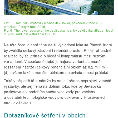
Obr. 6. Dolní tok Jevišovky u obce Jevišovka, povodeň v roce 2006
a nízké průtoky v roce 2015
Fig. 6. The lower course of the Jevišovka river by Jevišovka village, flood
in 2006 and low water flow in 2015
Na této řece je chráněna další výhledová lokalita Plaveč, která
by zvětšila celkový zásobní i retenční prostor. Při její případné
realizaci by se jednalo o hledání kompromisu mezi různými
variantami. V současné době je hájena varianta s menším
rozsahem nádrže (celkový potenciální objem až 8,2 mil. m³)
[4], ovšem také s menším účinkem na ovladatelnost průtoků.
Také v případě této nádrže by se její přínos neprojevil v místě
výstavby, ale zejména na dolním toku, kde by Jevišovka
poskytovala v obdobích sucha více vody pro závlahy
a dostatek technologické vody pro cukrovar v Hrušovanech
nad Jevišovkou.
Dotazníkové šetření v obcích