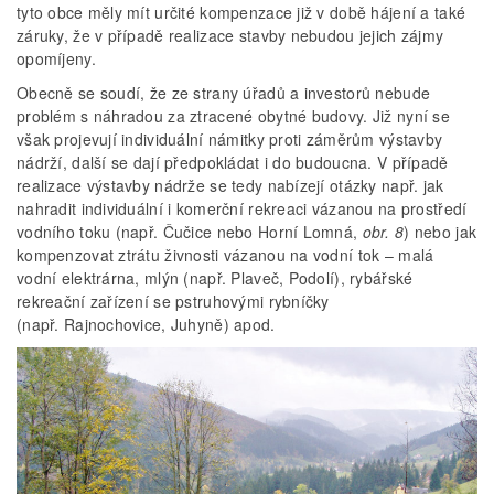
tyto obce měly mít určité kompenzace již v době hájení a také
záruky, že v případě realizace stavby nebudou jejich zájmy
opomíjeny.
Obecně se soudí, že ze strany úřadů a investorů nebude
problém s náhradou za ztracené obytné budovy. Již nyní se
však projevují individuální námitky proti záměrům výstavby
nádrží, další se dají předpokládat i do budoucna. V případě
realizace výstavby nádrže se tedy nabízejí otázky např. jak
nahradit individuální i komerční rekreaci vázanou na prostředí
vodního toku (např. Čučice nebo Horní Lomná,
obr. 8
) nebo jak
kompenzovat ztrátu živnosti vázanou na vodní tok – malá
vodní elektrárna, mlýn (např. Plaveč, Podolí), rybářské
rekreační zařízení se pstruhovými rybníčky
(např. Rajnochovice, Juhyně) apod.