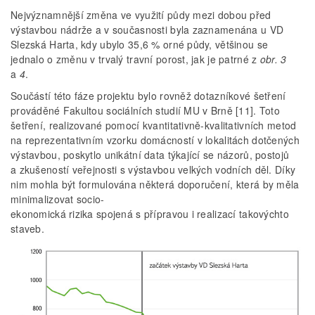
Nejvýznamnější změna ve využití půdy mezi dobou před
výstavbou nádrže a v současnosti byla zaznamenána u VD
Slezská Harta, kdy ubylo 35,6 % orné půdy, většinou se
jednalo o změnu v trvalý travní porost, jak je patrné z
obr. 3
a
4
.
Součástí této fáze projektu bylo rovněž dotazníkové šetření
prováděné Fakultou sociálních studií MU v Brně [11]. Toto
šetření, realizované pomocí kvantitativně­‑kvalitativních metod
na reprezentativním vzorku domácností v lokalitách dotčených
výstavbou, poskytlo unikátní data týkající se názorů, postojů
a zkušeností veřejnosti s výstavbou velkých vodních děl. Díky
nim mohla být formulována některá doporučení, která by měla
minimalizovat socio-
ekonomická rizika spojená s přípravou i realizací takovýchto
staveb.