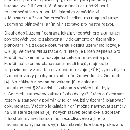
budoucí využití území. V případě údolních nádrží není
rozhodování jen v rukou Ministerstva zemědělství
a Ministerstva životního prostředí, velkou roli mají i nástroje
územního plánování, a tím Ministerstvo pro místní rozvoj.
Dlouhodobá územní ochrana lokalit vhodných pro akumulaci
povrchových vod je zakotvena i v dokumentech územního
plánování. Na základě dokumentu Politika územního rozvoje
ČR [8], ve znění Aktualizace č. 1, který je určen zejména pro
koordinaci územního rozvoje na celostátní úrovni a pro
koordinaci územně plánovací činnosti krajů, mají kraje
za povinnost v Zásadách územního rozvoje (ZÚR) vymezit jako
územní rezervy plochy pro vodní nádrže uvedené v Generelu
[4]. Na základě stavebního zákona [9] s ohledem
na ustanovení § 28a odst. 1 zákona o vodách [10], byly
v Generelu stanoveny základní zásady využití těchto územních
rezerv a stanoveny podmínky jejich využití v územně plánovací
dokumentaci. V těchto lokalitách není možné navrhovat záměry
na umístění zejména [4]: nových staveb technické a dopravní
infrastruktury mezinárodního, republikového a jiného
nadmístního významu s výjimkou staveb, kde bude prokázáno