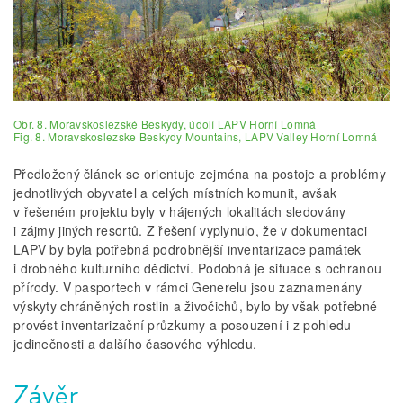
Obr. 8. Moravskoslezské Beskydy, údolí LAPV Horní Lomná
Fig. 8. Moravskoslezske Beskydy Mountains, LAPV Valley Horní Lomná
Předložený článek se orientuje zejména na postoje a problémy
jednotlivých obyvatel a celých místních komunit, avšak
v řešeném projektu byly v hájených lokalitách sledovány
i zájmy jiných resortů. Z řešení vyplynulo, že v dokumentaci
LAPV by byla potřebná podrobnější inventarizace památek
i drobného kulturního dědictví. Podobná je situace s ochranou
přírody. V pasportech v rámci Generelu jsou zaznamenány
výskyty chráněných rostlin a živočichů, bylo by však potřebné
provést inventarizační průzkumy a posouzení i z pohledu
jedinečnosti a dalšího časového výhledu.
Závěr