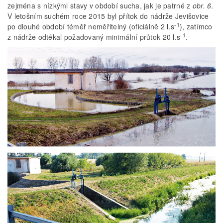
zejména s nízkými stavy v období sucha, jak je patrné z
obr. 6
.
V letošním suchém roce 2015 byl přítok do nádrže Jevišovice
-1
po dlouhé období téměř neměřitelný (oficiálně 2 l.s
), zatímco
-1
z nádrže odtékal požadovaný minimální průtok 20 l.s
.