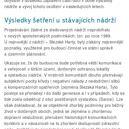
obyvatel v důsledku zaplavení části obcí v době výstavby
nádrže a vývoj tohoto osídlení v následujících letech.
Výsledky šetření u stávajících nádrží
Projednávání žádné ze sledovaných nádrží neprobíhalo
v nových společenských podmínkách, tzn. po roce 1989.
U nejnovější z nádrží – Slezské Harty, byly získány nejcennější
poznatky, využitelné pro budoucí činnost ve státní správě
a územním plánování.
Ukazuje se, že do budoucna bude potřebná větší komunikace
s veřejností v širším území, dotčeným ochranou lokality
a výstavbou nádrže. V místních komunitách dlouho přetrvávají
subjektivní pocity křivdy i negativní nálady z nedodržení slibů
o kompenzačních opatřeních (zejména Slezská Harta). Tyto
postoje se přenášejí i do další generace a i v případech, kdy se
lidé zcela odstěhují z obcí postižených výstavbou (Šance). Lze
však dokladovat, že se objektivně zhoršily podmínky pro běžný
život v dotčených obcích, jedná se zejména o zhoršenou
dopravní obslužnost, přerušení historických komunikačních
koridorů a v návaznosti na to zhoršení dostupnosti zdravotní