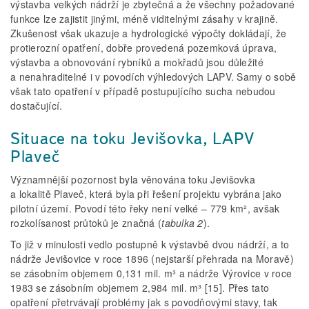
výstavba velkých nádrží je zbytečná a že všechny požadované
funkce lze zajistit jinými, méně viditelnými zásahy v krajině.
Zkušenost však ukazuje a hydrologické výpočty dokládají, že
protierozní opatření, dobře provedená pozemková úprava,
výstavba a obnovování rybníků a mokřadů jsou důležité
a nenahraditelné i v povodích výhledových LAPV. Samy o sobě
však tato opatření v případě postupujícího sucha nebudou
dostačující.
Situace na toku Jevišovka, LAPV
Plaveč
Významnější pozornost byla věnována toku Jevišovka
a lokalitě Plaveč, která byla při řešení projektu vybrána jako
pilotní území. Povodí této řeky není velké – 779 km², avšak
rozkolísanost průtoků je značná (
tabulka 2
).
To již v minulosti vedlo postupně k výstavbě dvou nádrží, a to
nádrže Jevišovice v roce 1896 (nejstarší přehrada na Moravě)
se zásobním objemem 0,131 mil. m³ a nádrže Výrovice v roce
1983 se zásobním objemem 2,984 mil. m³ [15]. Přes tato
opatření přetrvávají problémy jak s povodňovými stavy, tak