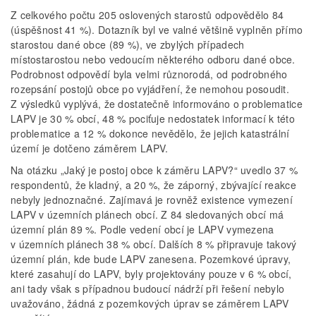
Z celkového počtu 205 oslovených starostů odpovědělo 84
(úspěšnost 41 %). Dotazník byl ve valné většině vyplněn přímo
starostou dané obce (89 %), ve zbylých případech
místostarostou nebo vedoucím některého odboru dané obce.
Podrobnost odpovědí byla velmi různorodá, od podrobného
rozepsání postojů obce po vyjádření, že nemohou posoudit.
Z výsledků vyplývá, že dostatečně informováno o problematice
LAPV je 30 % obcí, 48 % pociťuje nedostatek informací k této
problematice a 12 % dokonce nevědělo, že jejich katastrální
území je dotčeno záměrem LAPV.
Na otázku „Jaký je postoj obce k záměru LAPV?“ uvedlo 37 %
respondentů, že kladný, a 20 %, že záporný, zbývající reakce
nebyly jednoznačné. Zajímavá je rovněž existence vymezení
LAPV v územních plánech obcí. Z 84 sledovaných obcí má
územní plán 89 %. Podle vedení obcí je LAPV vymezena
v územních plánech 38 % obcí. Dalších 8 % připravuje takový
územní plán, kde bude LAPV zanesena. Pozemkové úpravy,
které zasahují do LAPV, byly projektovány pouze v 6 % obcí,
ani tady však s případnou budoucí nádrží při řešení nebylo
uvažováno, žádná z pozemkových úprav se záměrem LAPV