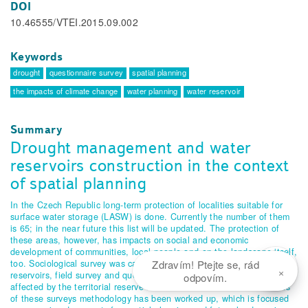
DOI
10.46555/VTEI.2015.09.002
Keywords
drought
questionnaire survey
spatial planning
the impacts of climate change
water planning
water reservoir
Summary
Drought management and water
reservoirs construction in the context
of spatial planning
In the Czech Republic long-term protection of localities suitable for
surface water storage (LASW) is done. Currently the number of them
is 65; in the near future this list will be updated. The protection of
these areas, however, has impacts on social and economic
development of communities, local people and on the landscape itself,
too. Sociological survey was carried out around several existing
Zdravím! Ptejte se, rád
×
reservoirs, field survey and questionnaire survey in municipalities
odpovím.
affected by the territorial reserve LASW was also done. On the basis
of these surveys methodology has been worked up, which is focused