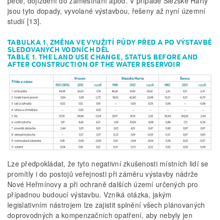
péče, dojíždění do zaměstnání apod. V případě Slezské Harty
jsou tyto dopady, vyvolané výstavbou, řešeny až nyní územní
studií [13].
TABULKA 1. ZMĚNA VE VYUŽITÍ PŮDY PŘED A PO VÝSTAVBĚ
SLEDOVANÝCH VODNÍCH DĚL
TABLE 1. THE LAND USE CHANGE, STATUS BEFORE AND
AFTER CONSTRUCTION OF THE WATER RESERVOIR
Lze předpokládat, že tyto negativní zkušenosti místních lidí se
promítly i do postojů veřejnosti při záměru výstavby nádrže
Nové Heřmínovy a při ochraně dalších území určených pro
případnou budoucí výstavbu. Vzniká otázka, jakým
legislativním nástrojem lze zajistit splnění všech plánovaných
doprovodných a kompenzačních opatření, aby nebyly jen