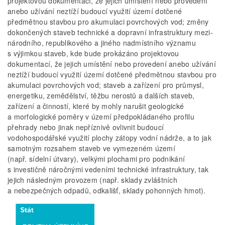
projektovou dokumentací, že jejich umístění nebo provedení
anebo užívání neztíží budoucí využití území dotčené
předmětnou stavbou pro akumulaci povrchových vod; změny
dokončených staveb technické a dopravní infrastruktury mezi-
národního, republikového a jiného nadmístního významu
s výjimkou staveb, kde bude prokázáno projektovou
dokumentací, že jejich umístění nebo provedení anebo užívání
neztíží budoucí využití území dotčené předmětnou stavbou pro
akumulaci povrchových vod; staveb a zařízení pro průmysl,
energetiku, zemědělství, těžbu nerostů a dalších staveb,
zařízení a činností, které by mohly narušit geologické
a morfologické poměry v území předpokládaného profilu
přehrady nebo jinak nepříznivě ovlivnit budoucí
vodohospodářské využití plochy zátopy vodní nádrže, a to jak
samotným rozsahem staveb ve vymezeném území
(např. sídelní útvary), velkými plochami pro podnikání
s investičně náročnými vedeními technické infrastruktury, tak
jejich následným provozem (např. sklady zvláštních
a nebezpečných odpadů, odkališť, sklady pohonných hmot).