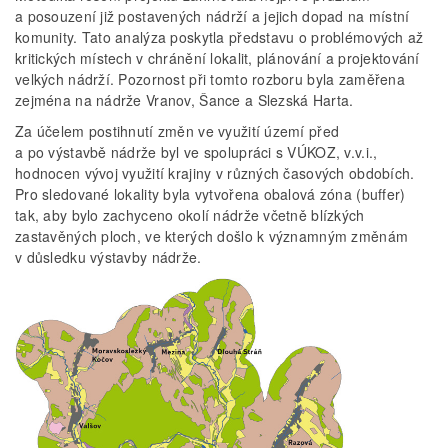
a posouzení již postavených nádrží a jejich dopad na místní
komunity. Tato analýza poskytla představu o problémových až
kritických místech v chránění lokalit, plánování a projektování
velkých nádrží. Pozornost při tomto rozboru byla zaměřena
zejména na nádrže Vranov, Šance a Slezská Harta.
Za účelem postihnutí změn ve využití území před
a po výstavbě nádrže byl ve spolupráci s VÚKOZ, v.v.i.,
hodnocen vývoj využití krajiny v různých časových obdobích.
Pro sledované lokality byla vytvořena obalová zóna (buffer)
tak, aby bylo zachyceno okolí nádrže včetně blízkých
zastavěných ploch, ve kterých došlo k významným změnám
v důsledku výstavby nádrže.