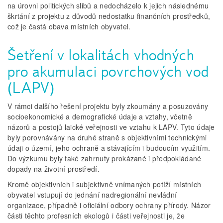
na úrovni politických slibů a nedocházelo k jejich následnému
škrtání z projektu z důvodů nedostatku finančních prostředků,
což je častá obava místních obyvatel.
Šetření v lokalitách vhodných
pro akumulaci povrchových vod
(LAPV)
V rámci dalšího řešení projektu byly zkoumány a posuzovány
socioekonomické a demografické údaje a vztahy, včetně
názorů a postojů laické veřejnosti ve vztahu k LAPV. Tyto údaje
byly porovnávány na druhé straně s objektivními technickými
údaji o území, jeho ochraně a stávajícím i budoucím využitím.
Do výzkumu byly také zahrnuty prokázané i předpokládané
dopady na životní prostředí.
Kromě objektivních i subjektivně vnímaných potíží místních
obyvatel vstupují do jednání nadregionální nevládní
organizace, případně i oficiální odbory ochrany přírody. Názor
části těchto profesních ekologů i části veřejnosti je, že