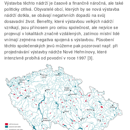
Výstavba těchto nádrží je časově a finančně náročná, ale také
politicky citlivá. Obyvatelé obcí, kterých by se nová výstavba
nádrží dotkla, se obávají negativních dopadů na svůj
dosavadní život. Benefity, které výstavbou velkých nádrží
vznikají, jsou přínosem pro celou společnost, ale nejvíce se
projevují v lokalitách značně vzdálených, zatímco místní lidé
vnímají zejména negativa spojená s výstavbou. Působení
těchto společenských jevů můžeme pak pozorovat např. při
projednávání výstavby nádrže Nové Heřmínovy, které
intenzivně probíhá od povodní v roce 1997 [3].