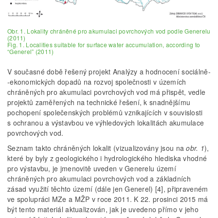
Obr. 1. Lokality chráněné pro akumulaci povrchových vod podle Generelu
(2011)
Fig. 1. Localities suitable for surface water accumulation, according to
“Generel” (2011)
V současné době řešený projekt Analýzy a hodnocení sociálně­
‑ekonomických dopadů na rozvoj společnosti v územích
chráněných pro akumulaci povrchových vod má přispět, vedle
projektů zaměřených na technické řešení, k snadnějšímu
pochopení společenských problémů vznikajících v souvislosti
s ochranou a výstavbou ve výhledových lokalitách akumulace
povrchových vod.
Seznam takto chráněných lokalit (vizualizovány jsou na
obr. 1
),
které by byly z geologického i hydrologického hlediska vhodné
pro výstavbu, je jmenovitě uveden v Generelu území
chráněných pro akumulaci povrchových vod a základních
zásad využití těchto území (dále jen Generel) [4], připraveném
ve spolupráci MZe a MŽP v roce 2011. K 22. prosinci 2015 má
být tento materiál aktualizován, jak je uvedeno přímo v jeho