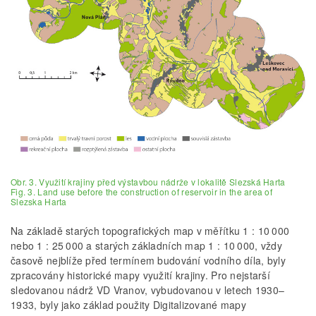
Obr. 3. Využití krajiny před výstavbou nádrže v lokalitě Slezská Harta
Fig. 3. Land use before the construction of reservoir in the area of
Slezska Harta
Na základě starých topografických map v měřítku 1 : 10 000
nebo 1 : 25 000 a starých základních map 1 : 10 000, vždy
časově nejblíže před termínem budování vodního díla, byly
zpracovány historické mapy využití krajiny. Pro nejstarší
sledovanou nádrž VD Vranov, vybudovanou v letech 1930–
1933, byly jako základ použity Digitalizované mapy