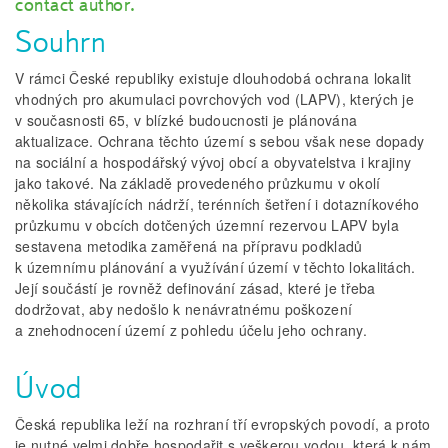
contact author.
Souhrn
V rámci České republiky existuje dlouhodobá ochrana lokalit
vhodných pro akumulaci povrchových vod (LAPV), kterých je
v současnosti 65, v blízké budoucnosti je plánována
aktualizace. Ochrana těchto území s sebou však nese dopady
na sociální a hospodářský vývoj obcí a obyvatelstva i krajiny
jako takové. Na základě provedeného průzkumu v okolí
několika stávajících nádrží, terénních šetření i dotazníkového
průzkumu v obcích dotčených územní rezervou LAPV byla
sestavena metodika zaměřená na přípravu podkladů
k územnímu plánování a využívání území v těchto lokalitách.
Její součástí je rovněž definování zásad, které je třeba
dodržovat, aby nedošlo k nenávratnému poškození
a znehodnocení území z pohledu účelu jeho ochrany.
Úvod
Česká republika leží na rozhraní tří evropských povodí, a proto
je nutné velmi dobře hospodařit s veškerou vodou, která k nám