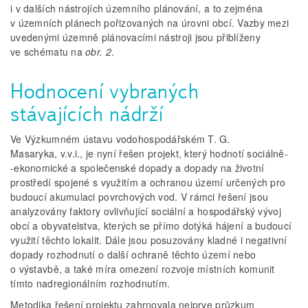
i v dalších nástrojích územního plánování, a to zejména
v územních plánech pořizovaných na úrovni obcí. Vazby mezi
uvedenými územně plánovacími nástroji jsou přiblíženy
ve schématu na
obr. 2
.
Hodnocení vybraných
stávajících nádrží
Ve Výzkumném ústavu vodohospodářském T. G.
Masaryka, v.v.i., je nyní řešen projekt, který hodnotí sociálně­
‑ekonomické a společenské dopady a dopady na životní
prostředí spojené s využitím a ochranou území určených pro
budoucí akumulaci povrchových vod. V rámci řešení jsou
analyzovány faktory ovlivňující sociální a hospodářský vývoj
obcí a obyvatelstva, kterých se přímo dotýká hájení a budoucí
využití těchto lokalit. Dále jsou posuzovány kladné i negativní
dopady rozhodnutí o další ochraně těchto území nebo
o výstavbě, a také míra omezení rozvoje místních komunit
tímto nadregionálním rozhodnutím.
Metodika řešení projektu zahrnovala nejprve průzkum