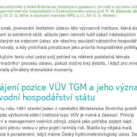
ise odborníků z Velké Británie ke zhodnocení postavení, činnosti a významu 
ement vodního hospodářství v Československu (zleva prof. R. W. Edwards, Mr.
y, Dr. D. G. Miller a obchodní manažer WRC p.l.c., Mr. S. G. Walker)
i onak, jmenování ředitelem ústavu této významné instituce, která sla
sem si extrémně vážil, ačkoliv jsem nemohl tušit úskalí následujících 
terých se nejenom ústav, ale všechny součásti národního hospodář
movaly, a kdy probíhala privatizace jako priorita hospodářské politiky
dujícím textu chci uvést svůj pohled na některá podstatná témata
ormačního“ procesu ústavu, pokud možno bez detailů, i když pro mn
etaily přinášely dramatické momenty.
ájení pozice VÚV TGM a jeho výz
vodní hospodářství státu
hu roku 1991 otevřel jeden z náměstků Ministerstva životního prostř
zda výzkumná státní instituce typu VÚV je nutná a žádoucí. Princip
í a management vodních zdrojů, stejně jako potřeba zajistit např.
ní pitnou vodou v jeho pojetí nehrály roli. Stačila by nějaká malá
ace k poradenství, když máme Český hydrometeorologický ústav. D