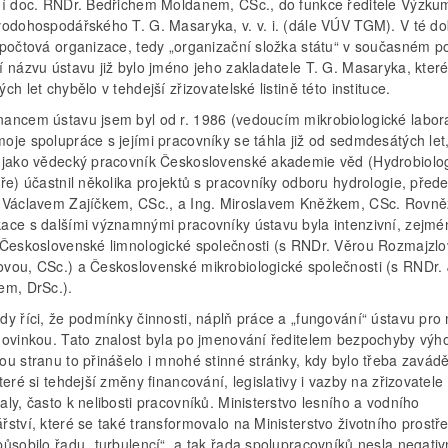
dí doc. RNDr. Bedřichem Moldanem, CSc., do funkce ředitele Výzk
vodohospodářského T. G. Masaryka, v. v. i. (dále VÚV TGM). V té do
zpočtová organizace, tedy „organizační složka státu“ v současném po
í názvu ústavu již bylo jméno jeho zakladatele T. G. Masaryka, kter
ch let chybělo v tehdejší zřizovatelské listině této instituce.
ancem ústavu jsem byl od r. 1986 (vedoucím mikrobiologické labora
oje spolupráce s jejími pracovníky se táhla již od sedmdesátých let
 jako vědecký pracovník Československé akademie věd (Hydrobiolo
ře) účastnil několika projektů s pracovníky odboru hydrologie, před
 Václavem Zajíčkem, CSc., a Ing. Miroslavem Kněžkem, CSc. Rovně
ace s dalšími významnými pracovníky ústavu byla intenzivní, zejmé
 Československé limnologické společnosti (s RNDr. Věrou Rozmajzlo
vou, CSc.) a Československé mikrobiologické společnosti (s RNDr. 
em, DrSc.).
dy říci, že podmínky činnosti, náplň práce a „fungování“ ústavu pro
novinkou. Tato znalost byla po jmenování ředitelem bezpochyby výh
u stranu to přinášelo i mnohé stinné stránky, kdy bylo třeba zavád
teré si tehdejší změny financování, legislativy i vazby na zřizovatele
ly, často k nelibosti pracovníků. Ministerstvo lesního a vodního
ství, které se také transformovalo na Ministerstvo životního prostře
působilo řadu „turbulencí“, a tak řada spolupracovníků nesla negati