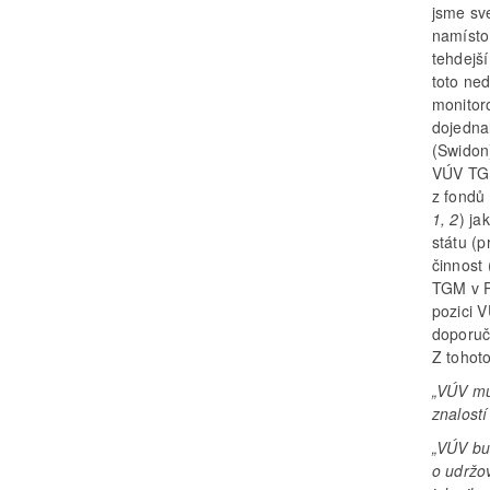
jsme sv
namísto
tehdejš
toto ned
monitor
dojedna
(Swidon
VÚV TGM
z fondů
1, 2
) ja
státu (p
činnost
TGM v P
pozici 
doporuče
Z tohot
„VÚV mu
znalostí
„VÚV bu
o udržo