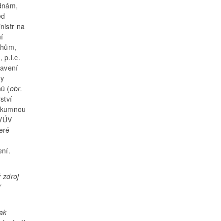
udnám,
ed
nistr na
í
rhům,
 p.l.c.
tavení
ny
ů (
obr.
ství
výzkumnou
 VÚV
eré
h
ení.
 zdroj
“
ak