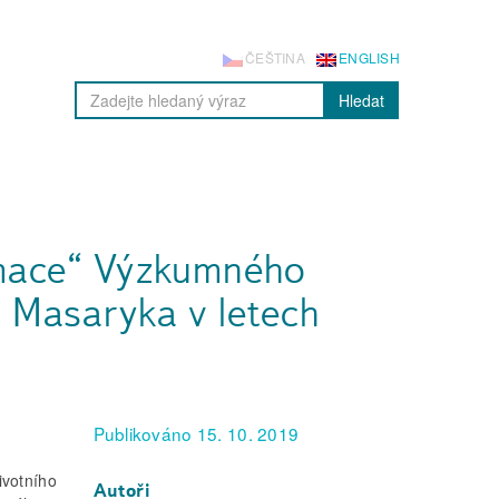
ČEŠTINA
ENGLISH
Hledat
rmace“ Výzkumného
 Masaryka v letech
Publikováno 15. 10. 2019
ivotního
Autoři