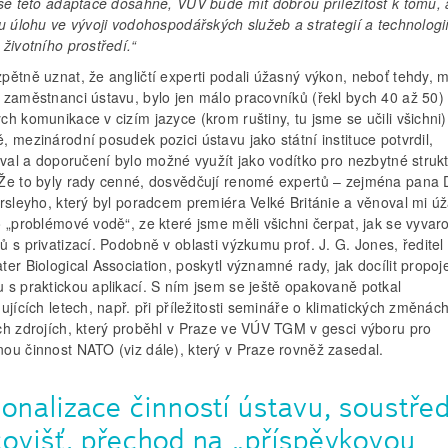
 se této adaptace dosáhne, VÚV bude mít dobrou příležitost k tomu, 
u úlohu ve vývoji vodohospodářských služeb a strategií a technologi
životního prostředí.“
ětně uznat, že angličtí experti podali úžasný výkon, neboť tehdy, m
 zaměstnanci ústavu, bylo jen málo pracovníků (řekl bych 40 až 50)
h komunikace v cizím jazyce (krom ruštiny, tu jsme se učili všichni)
 mezinárodní posudek pozici ústavu jako státní instituce potvrdil,
oval a doporučení bylo možné využít jako vodítko pro nezbytné strukt
Že to byly rady cenné, dosvědčují renomé expertů – zejména pana 
ersleyho, který byl poradcem premiéra Velké Británie a věnoval mi ú
 „problémové vodě“, ze které jsme měli všichni čerpat, jak se vyvar
 s privatizací. Podobně v oblasti výzkumu prof. J. G. Jones, ředitel
er Biological Association, poskytl významné rady, jak docílit propoj
 s praktickou aplikací. S ním jsem se ještě opakovaně potkal
ujících letech, např. při příležitosti semináře o klimatických změnác
ch zdrojích, který proběhl v Praze ve VÚV TGM v gesci výboru pro
ou činnost NATO (viz dále), který v Praze rovněž zasedal.
onalizace činností ústavu, soustře
covišť, přechod na „příspěvkovou