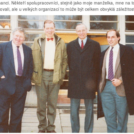
anci. Někteří spolupracovníci, stejně jako moje manželka, mne na t
vali, ale u velkých organizací to může být celkem obvyklá záležitos