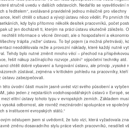
které stručně uvedu v dalších odstavcích. Nedařilo se vysvětlování 
ích s ředitelem“, svolávané pravidelně jednou měsíčně pro všechny
nce, kteří chtěli o situaci a vývoji ústavu něco vědět. Po prvních tř
 setkáních, kdy bylo přítomno několik desítek pracovníků, počet pos
 pak už jen docházeli ti, kterým na práci ústavu skutečně záleželo.
u nechtěli informace o věcné činnosti, ale o hospodaření a ekonomic
Všechny trápila „režie“ ústavu. To byl pojem (a možná přetrvává), k
entaci neoddělovala režie a provozní náklady, které každý nutně vyt
val. Tehdy bylo nutné změnit mnoho věcí – přechod na příspěvkovo
ce, řešit nákup začínajícího rozvoje „stolní“ výpočetní techniky atd.
anci chtěli dobré vybavení a fungování ústavu, ale princip „vysoké 
 názorech zůstával, zejména v kritickém pohledu na pracovníky, kteř
z ústavu zabezpečovali.
 této úvodní části musím jasně uvést vizi svého působení a vytyčený
M, jako jeden z nejstarších vodohospodářských ústavů v Evropě, s
 mezi elitní ústavy tohoto typu v evropských zemích. Základem musí
 vysoká odbornost, ale rovněž mezinárodní spolupráce ve společn
ch s institucemi evropských států.“
sovým odstupem jsem si uvědomil, že tuto vizi, která vyžadovala zn
hlavně změnu dosavadního stylu práce všech pracovníků, nesdíleli vš