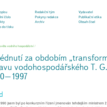
opisu
Redakční tým
Vydavatel
ní číslo
Pokyny redakce
Publikační etika
kty
Archiv
Obsah čísel
o do tisku
světa vodního hospodářství
/
édnutí za obdobím „transfo
avu vodohospodářského T. G.
90–1997
d
1990 jsem byl po konkurzním řízení jmenován tehdejším ministrem ž