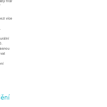
aby hrál
í
ezi více
.
urální
D.
žasnou
ovat
ení
h
dění