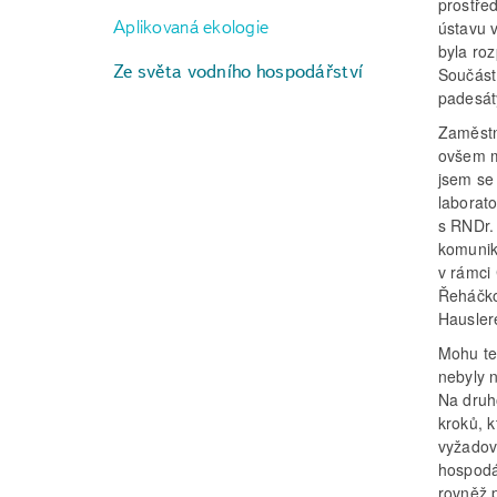
prostře
Aplikovaná ekologie
ústavu 
byla ro
Ze světa vodního hospodářství
Součást
padesátý
Zaměstn
ovšem m
jsem se
laborato
s RNDr.
komunik
v rámci
Řeháčko
Hausler
Mohu te
nebyly 
Na druho
kroků, k
vyžadova
hospodář
rovněž 