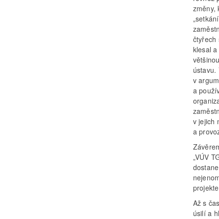
změny, 
„setkán
zaměstna
čtyřech
klesal a
většino
ústavu. 
v argum
a použí
organiza
zaměstn
v jejich
a provo
Závěrem
„VÚV TG
dostane
nejenom
projekte
Až s ča
úsilí a 