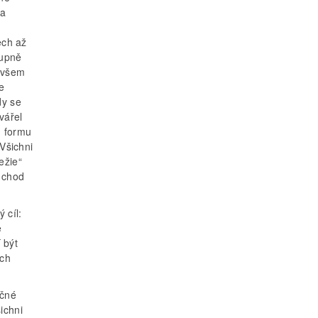
na
ech až
tupně
 Ovšem
e
dy se
vářel
u formu
 Všichni
režie“
í chod
 cíl:
e
 být
ých
ačné
ichni