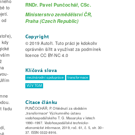
umného
RNDr. Pavel Punčochář, CSc.
bě to
jetí.
Ministerstvo zemědělství ČR,
é od
Praha (Czech Republic)
toře),
Copyright
, kdy
© 2019 Autoři. Tuto práci je kdokoliv
gické
oprávněn šířit a využívat za podmínek
evším
licence CC BY-NC 4.0
ž
na
Klíčová slova
vou-
mezinárodní spolupráce
transformace
Jiřím
VÚV TGM
 mne
odou.
Citace článku
ět řadu
PUNČOCHÁŘ, P. Ohlédnutí za obdobím
„transformace“ Výzkumného ústavu
vodohospodářského T. G. Masaryka v letech
1990–1997.
Vodohospodářské technicko-
dí,
ekonomické informace
, 2019, roč. 61, č. 5, str. 30–
37. ISSN 0322-8916.
vně