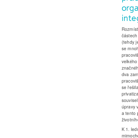
orga
inte
Rozmíst
částech
(tehdy 
se mnoh
pracovi
velkého
značnéh
dva zam
pracoviš
se řeši
privatiz
souvisel
úpravy v
a tento 
životníh
K 1. le
mimocho