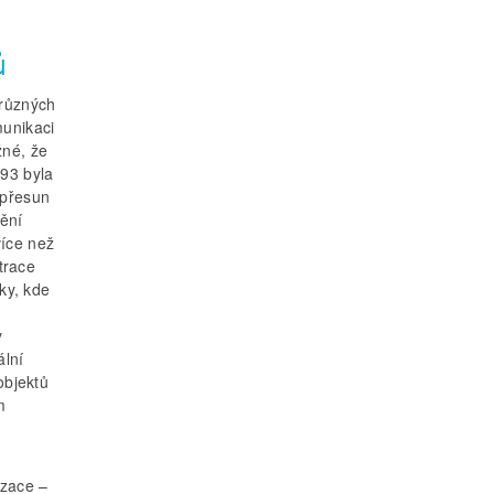
ů
 různých
unikaci
žné, že
993 byla
 přesun
ění
více než
trace
tky, kde
y
ální
objektů
m
izace –