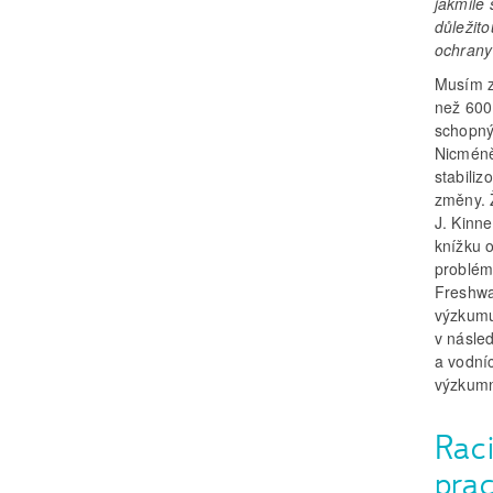
jakmile
důležito
ochrany 
Musím zp
než 600
schopnýc
Nicméně,
stabiliz
změny. 
J. Kinn
knížku o
problémů
Freshwat
výzkumu
v násled
a vodní
výzkumn
Raci
pra