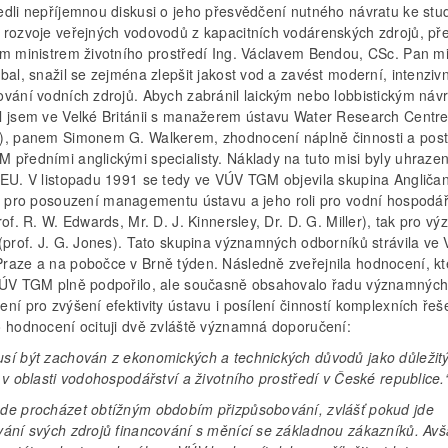
edli nepříjemnou diskusi o jeho přesvědčení nutného návratu ke st
 rozvoje veřejných vodovodů z kapacitních vodárenských zdrojů, př
ím ministrem životního prostředí Ing. Václavem Bendou, CSc. Pan mi
bal, snažil se zejména zlepšit jakost vod a zavést moderní, intenzivn
ování vodních zdrojů. Abych zabránil laickým nebo lobbistickým náv
l jsem ve Velké Británii s manažerem ústavu Water Research Centre,
), panem Simonem G. Walkerem, zhodnocení náplně činnosti a pos
 předními anglickými specialisty. Náklady na tuto misi byly uhraze
 EU. V listopadu 1991 se tedy ve VÚV TGM objevila skupina Angličan
k pro posouzení managementu ústavu a jeho roli pro vodní hospodář
rof. R. W. Edwards, Mr. D. J. Kinnersley, Dr. D. G. Miller), tak pro 
 (prof. J. G. Jones). Tato skupina významných odborníků strávila ve
raze a na pobočce v Brně týden. Následně zveřejnila hodnocení, kt
VÚV TGM plně podpořilo, ale současně obsahovalo řadu významnýc
ní pro zvýšení efektivity ústavu i posílení činností komplexních řeš
o hodnocení ocituji dvě zvláště významná doporučení:
sí být zachován z ekonomických a technických důvodů jako důležitý
 v oblasti vodohospodářství a životního prostředí v České republice.
de procházet obtížným obdobím přizpůsobování, zvlášť pokud jde
vání svých zdrojů financování s měnící se základnou zákazníků. Avš