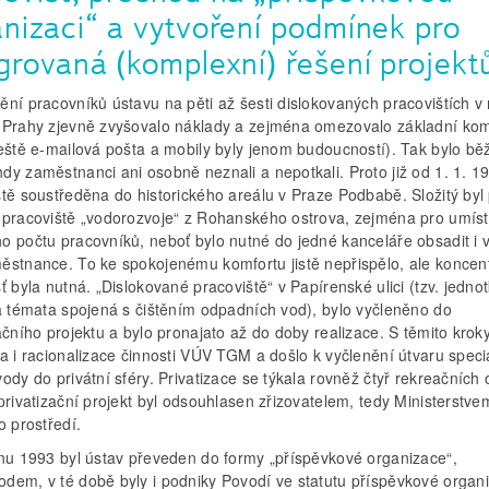
nizaci“ a vytvoření podmínek pro
grovaná (komplexní) řešení projekt
ění pracovníků ústavu na pěti až šesti dislokovaných pracovištích v
 Prahy zjevně zvyšovalo náklady a zejména omezovalo základní kom
ještě e-mailová pošta a mobily byly jenom budoucností). Tak bylo bě
dy zaměstnanci ani osobně neznali a nepotkali. Proto již od 1. 1. 1
ště soustředěna do historického areálu v Praze Podbabě. Složitý byl
 pracoviště „vodorozvoje“ z Rohanského ostrova, zejména pro umíst
o počtu pracovníků, neboť bylo nutné do jedné kanceláře obsadit i 
ěstnance. To ke spokojenému komfortu jistě nepřispělo, ale koncen
ť byla nutná. „Dislokované pracoviště“ v Papírenské ulici (tzv. jedno
la témata spojená s čištěním odpadních vod), bylo vyčleněno do
ačního projektu a bylo pronajato až do doby realizace. S těmito krok
a i racionalizace činnosti VÚV TGM a došlo k vyčlenění útvaru speci
ody do privátní sféry. Privatizace se týkala rovněž čtyř rekreačních 
privatizační projekt byl odsouhlasen zřizovatelem, tedy Ministerstve
o prostředí.
dnu 1993 byl ústav převeden do formy „příspěvkové organizace“,
dem, v té době byly i podniky Povodí ve statutu příspěvkové organ