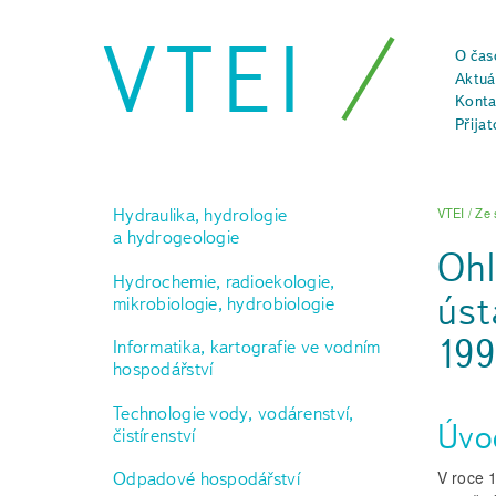
VTEI
O čas
Aktuál
Konta
Přijat
Hydraulika, hydrologie
VTEI
/
Ze 
a hydrogeologie
Ohl
Hydrochemie, radioekologie,
úst
mikrobiologie, hydrobiologie
19
Informatika, kartografie ve vodním
hospodářství
Technologie vody, vodárenství,
Úvo
čistírenství
V roce 
Odpadové hospodářství