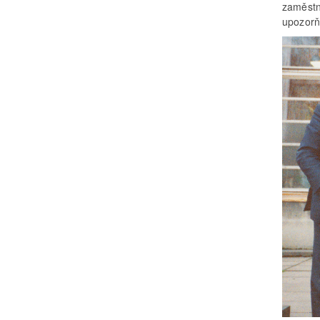
zaměstn
upozorňo