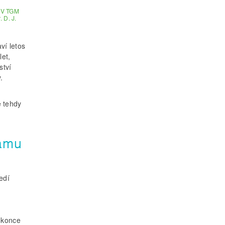
VÚV TGM
 D. J.
ví letos
let,
ství
.
e tehdy
namu
edí
okonce