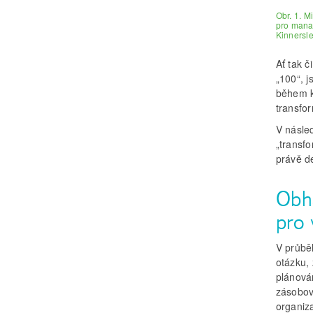
Obr. 1. M
pro manag
Kinnersle
Ať tak č
„100“, j
během k
transfor
V násle
„transf
právě d
Obh
pro 
V průbě
otázku, 
plánován
zásobová
organiz