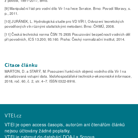
z povodí, 1991–2017, Brno.
[9] Manipulační řád pro vodní dílo Vír I na řece Svratce. Brno: Povodí Moravy, s.
p., 2011.
[10] JURÁNEK, L. Hydrologická studie pro VD VÍR I, Odvození teoretických
povodňových vln různými statistickými metodami. Brno: ČHMÚ, 2008.
[11] Česká technická norma ČSN 75 2935 Posuzování bezpečnosti vodních děl
při povodních, ICS 13.200; 93.160. Praha: Český normalizační institut, 2014.
Citace článku
MARTON, D. a STARÝ, M. Posouzení funkčních objemů vodního díla Vír I na
aktualizovaná vstupní data.
Vodohospodářské technicko-ekonomické informace
,
2018, roč. 60, č. 2, str. 4–7. ISSN 0322-8916.
VTEI.cz
VTEI je open access časopis, autorům ani čtenářům článků
nejsou účtovány žádné poplatky.
VTEI je zahrnut do databází
DOAJ
a
Scopus
.