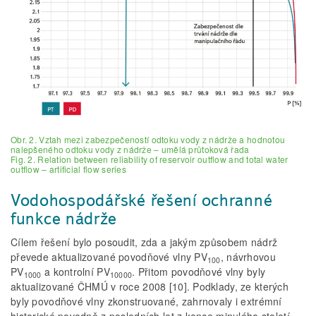
Obr. 2. Vztah mezi zabezpečeností odtoku vody z nádrže a hodnotou
nalepšeného odtoku vody z nádrže – umělá průtoková řada
Fig. 2. Relation between reliability of reservoir outflow and total water
outflow – artificial flow series
Vodohospodářské řešení ochranné
funkce nádrže
Cílem řešení bylo posoudit, zda a jakým způsobem nádrž
převede aktualizované povodňové vlny PV
, návrhovou
100
PV
a kontrolní PV
. Přitom povodňové vlny byly
1000
10000
aktualizované ČHMÚ v roce 2008 [10]. Podklady, ze kterých
byly povodňové vlny zkonstruované, zahrnovaly i extrémní