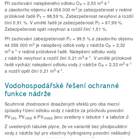
3
-1
Při zachování nalepšeného odtoku O
= 2,53 m
∙s
P
3
a zásobního objemu 44 056 000 m
je zabezpečenost v reálné
průtokové řadě P
= 98,59 %. Zabezpečenost nevyhoví a rozdíl
T
činí 0,91 %. V umělé řadě je zabezpečenost P
= 97,99 %.
T
Zabezpečenost opět nevyhoví a rozdíl činí 1,51 %.
Při zachování zabezpečenosti P
= 99,5 % a zásobního objemu
T
3
44 056 000 m
je nalepšený odtok vody z nádrže O
= 2,32
P
3
-1
m
∙s
v reálné průtokové řadě. Nalepšení odtoku vody
3
-1
z nádrže nevyhoví a rozdíl činí 0,21 m
∙s
. V umělé průtokové
3
-1
řadě vychází nalepšení odtoku vody z nádrže O
= 2,32 m
∙s
P
3
-1
a rozdíl opět činí 0,21 m
∙s
.
Vodohospodářské řešení ochranné
funkce nádrže
Souhrnné zhodnocení dosažených efektů pro oba mezní
způsoby řízení odtoku vody z nádrže za průchodu povodní
PV
, PV
a PV
jsou uvedeny v
tabulce
1
a
tabulce 2
.
100
1000
10000
Z uvedených tabulek plyne, že ve variantě bez předpouštění
vody z nádrže byl pro všechny hydrogramy povodní neškodný