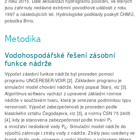
z roku 2015. Dále aktualizaci hydrogramů povodní, ve kterých
jsou zahrnuty nedávné extrémní povodňové události z roku
1997 a následujících let. Hydrologické podklady poskytl ČHMÚ,
pobočka Brno.
Metodika
Vodohospodářské řešení zásobní
funkce nádrže
Výpočet zásobní funkce nádrže byl proveden pomocí
programu UNCERESER-VOIR [2]. Základem programu je
simulační model chování nádrže, který popsal Starý, viz [3].
Algoritmus softwaru vychází z upravené základní rovnice
nádrže v součtovém tvaru, která je omezena podmínkou typu
nerovnosti. Výpočet zabezpečenosti je proveden podle
klasického vztahu Čegodajeva, viz [3], a normy ČSN 75 2405
[4], kdy je stanovena zabezpečenost podle trvání P
T
a množství nedodané vody P
. Simulační model nádrže do
D
výpočtů zahrnuje i ztráty vody z nádrže. Ztráty jsou uvedeny ve
formě ztráty vody výparem z vodní hladiny a průsakem tělesa