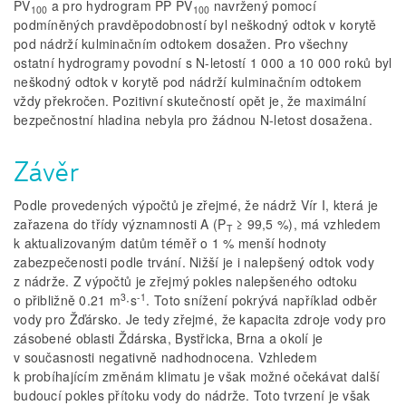
PV
a pro hydrogram PP PV
navržený pomocí
100
100
podmíněných pravděpodobností byl neškodný odtok v korytě
pod nádrží kulminačním odtokem dosažen. Pro všechny
ostatní hydrogramy povodní s N-letostí 1 000 a 10 000 roků byl
neškodný odtok v korytě pod nádrží kulminačním odtokem
vždy překročen. Pozitivní skutečností opět je, že maximální
bezpečnostní hladina nebyla pro žádnou N-letost dosažena.
Závěr
Podle provedených výpočtů je zřejmé, že nádrž Vír I, která je
zařazena do třídy významnosti A (P
≥ 99,5 %), má vzhledem
T
k aktualizovaným datům téměř o 1 % menší hodnoty
zabezpečenosti podle trvání. Nižší je i nalepšený odtok vody
z nádrže. Z výpočtů je zřejmý pokles nalepšeného odtoku
3
-1
o přibližně 0.21 m
∙s
. Toto snížení pokrývá například odběr
vody pro Žďársko. Je tedy zřejmé, že kapacita zdroje vody pro
zásobené oblasti Ždárska, Bystřicka, Brna a okolí je
v současnosti negativně nadhodnocena. Vzhledem
k probíhajícím změnám klimatu je však možné očekávat další
budoucí pokles přítoku vody do nádrže. Toto tvrzení je však