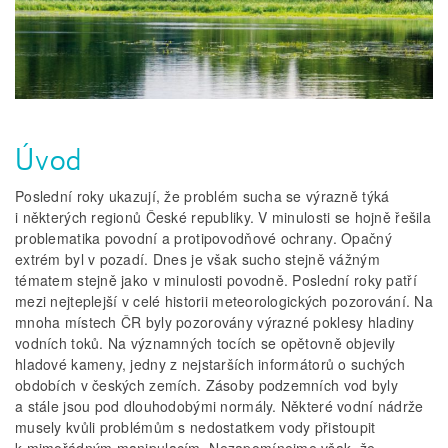
Úvod
Poslední roky ukazují, že problém sucha se výrazně týká
i některých regionů České republiky. V minulosti se hojně řešila
problematika povodní a protipovodňové ochrany. Opačný
extrém byl v pozadí. Dnes je však sucho stejně vážným
tématem stejně jako v minulosti povodně. Poslední roky patří
mezi nejteplejší v celé historii meteorologických pozorování. Na
mnoha místech ČR byly pozorovány výrazné poklesy hladiny
vodních toků. Na významných tocích se opětovně objevily
hladové kameny, jedny z nejstarších informátorů o suchých
obdobích v českých zemích. Zásoby podzemních vod byly
a stále jsou pod dlouhodobými normály. Některé vodní nádrže
musely kvůli problémům s nedostatkem vody přistoupit