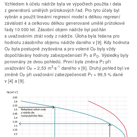
Vzhledem k účelu nádrže byla ve výpočtech použita i data
z generátorů umělých průtokových řad. Pro tyto účely byl
vybrán a použit lineární regresní model s délkou regresní
závislosti 4 a celkovou délkou generované umělé průtokové
řady 10 000 let. Zásobní objem nádrže byl počítán
s uvažováním ztrát vody z nádrže. Úloha byla řešena pro
hodnotu zásobního objemu nádrže daného v [9]. Kdy hodnota
O
byla postupně zvyšována a pro volené O
byly vždy
P
P
dopočítávány hodnoty zabezpečeností P
a P
. Výsledky byly
T
D
porovnány ze dvou pohledů. První byla změna P
při
T
3
-1
uvažování O
= 2,53 m
∙s
daného v [9]. Druhý pohled byl ve
P
změně O
při uvažování zabezpečenosti P
= 99,5 % dané
P
T
v [4] a [9].