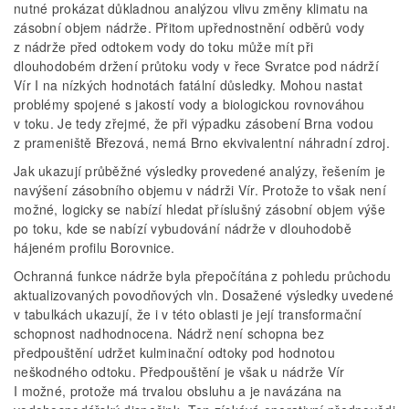
nutné prokázat důkladnou analýzou vlivu změny klimatu na
zásobní objem nádrže. Přitom upřednostnění odběrů vody
z nádrže před odtokem vody do toku může mít při
dlouhodobém držení průtoku vody v řece Svratce pod nádrží
Vír I na nízkých hodnotách fatální důsledky. Mohou nastat
problémy spojené s jakostí vody a biologickou rovnováhou
v toku. Je tedy zřejmé, že při výpadku zásobení Brna vodou
z prameniště Březová, nemá Brno ekvivalentní náhradní zdroj.
Jak ukazují průběžné výsledky provedené analýzy, řešením je
navýšení zásobního objemu v nádrži Vír. Protože to však není
možné, logicky se nabízí hledat příslušný zásobní objem výše
po toku, kde se nabízí vybudování nádrže v dlouhodobě
hájeném profilu Borovnice.
Ochranná funkce nádrže byla přepočítána z pohledu průchodu
aktualizovaných povodňových vln. Dosažené výsledky uvedené
v tabulkách ukazují, že i v této oblasti je její transformační
schopnost nadhodnocena. Nádrž není schopna bez
předpouštění udržet kulminační odtoky pod hodnotou
neškodného odtoku. Předpouštění je však u nádrže Vír
I možné, protože má trvalou obsluhu a je navázána na