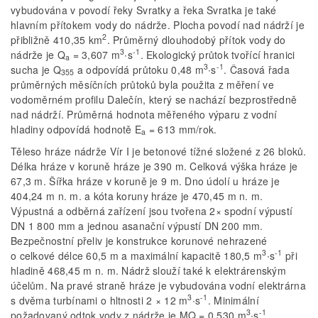
vybudována v povodí řeky Svratky a řeka Svratka je také
hlavním přítokem vody do nádrže. Plocha povodí nad nádrží je
2
přibližně 410,35 km
. Průměrný dlouhodobý přítok vody do
3
-1
nádrže je Q
= 3,607 m
∙s
. Ekologický průtok tvořící hranici
a
3
-1
sucha je Q
a odpovídá průtoku 0,48 m
∙s
. Časová řada
355
průměrných měsíčních průtoků byla použita z měření ve
vodoměrném profilu Dalečín, který se nachází bezprostředně
nad nádrží. Průměrná hodnota měřeného výparu z vodní
hladiny odpovídá hodnotě E
= 613 mm/rok.
a
Těleso hráze nádrže Vír I je betonové tížné složené z 26 bloků.
Délka hráze v koruně hráze je 390 m. Celková výška hráze je
67,3 m. Šířka hráze v koruně je 9 m. Dno údolí u hráze je
404,24 m n. m. a kóta koruny hráze je 470,45 m n. m.
Výpustná a odběrná zařízení jsou tvořena 2× spodní výpustí
DN 1 800 mm a jednou asanační výpustí DN 200 mm.
Bezpečnostní přeliv je konstrukce korunové nehrazené
3
-1
o celkové délce 60,5 m a maximální kapacitě 180,5 m
∙s
při
hladině 468,45 m n. m. Nádrž slouží také k elektrárenským
účelům. Na pravé straně hráze je vybudována vodní elektrárna
3
-1
s dvěma turbínami o hltnosti 2 × 12 m
∙s
. Minimální
3
-1
požadovaný odtok vody z nádrže je MQ = 0,530 m
∙s
.