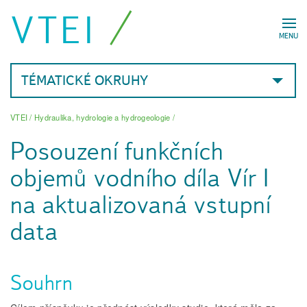
VTEI
MENU
TÉMATICKÉ OKRUHY
VTEI
/
Hydraulika, hydrologie a hydrogeologie
/
Posouzení funkčních
objemů vodního díla Vír I
na aktualizovaná vstupní
data
Souhrn