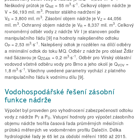
3
-1
Neškodný průtok je Q
= 55 m
∙s
. Celkový objem nádrže je
NE
3
V = 56,193 mil. m
. Prostor stálého nadržení je
3
V
= 3,800 mil. m
. Zásobní objem nádrže je V
= 44,056
S
Z
3
3
mil. m
. Ochranný objem nádrže je V
= 8,337 mil. m
. Celkový
R
rovnoměrný odběr vody z nádrže Vír I je stanoven podle
manipulačního řádu [9] na hodnoty nalepšeného odtoku
3
-1
O
= 2,53 m
∙s
. Nalepšený odtok je rozdělen na dílčí odběry
P
a minimální odtok do toku MQ. Odběr z nádrže pro oblast Žďár
3
-1
nad Sázavou je Q
= 0,2 m
∙s
. Odběr pro Vírský oblastní
ŽĎÁR
vodovod včetně odběru vody pro Brno a jeho okolí je Q
=
VOV
3
-1
1,8 m
∙s
. Všechny uvedené parametry vychází z platného
manipulačního řádu k vodnímu dílu [9].
Vodohospodářské řešení zásobní
funkce nádrže
Výpočet byl proveden pro vyhodnocení zabezpečenosti odtoku
vody z nádrže P
a P
. Vstupní hodnoty pro výpočet zásobního
T
D
objemu nádrže tvořila časová řada průměrných měsíčních
průtoků měřených ve vodoměrném profilu Dalečín. Délka
hydrologické řady je 65 let za období měření 1950 až 2015.