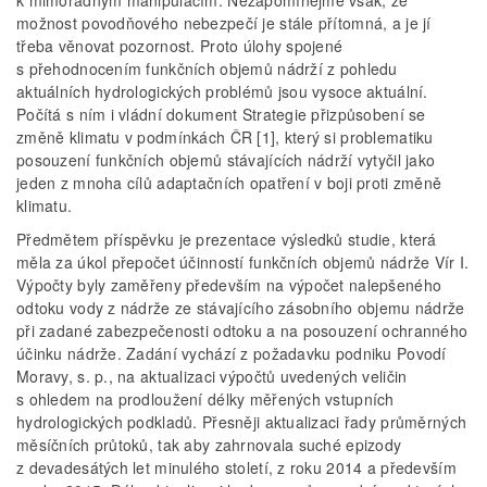
k mimořádným manipulacím. Nezapomínejme však, že
možnost povodňového nebezpečí je stále přítomná, a je jí
třeba věnovat pozornost. Proto úlohy spojené
s přehodnocením funkčních objemů nádrží z pohledu
aktuálních hydrologických problémů jsou vysoce aktuální.
Počítá s ním i vládní dokument Strategie přizpůsobení se
změně klimatu v podmínkách ČR [1], který si problematiku
posouzení funkčních objemů stávajících nádrží vytyčil jako
jeden z mnoha cílů adaptačních opatření v boji proti změně
klimatu.
Předmětem příspěvku je prezentace výsledků studie, která
měla za úkol přepočet účinností funkčních objemů nádrže Vír I.
Výpočty byly zaměřeny především na výpočet nalepšeného
odtoku vody z nádrže ze stávajícího zásobního objemu nádrže
při zadané zabezpečenosti odtoku a na posouzení ochranného
účinku nádrže. Zadání vychází z požadavku podniku Povodí
Moravy, s. p., na aktualizaci výpočtů uvedených veličin
s ohledem na prodloužení délky měřených vstupních
hydrologických podkladů. Přesněji aktualizaci řady průměrných
měsíčních průtoků, tak aby zahrnovala suché epizody
z devadesátých let minulého století, z roku 2014 a především