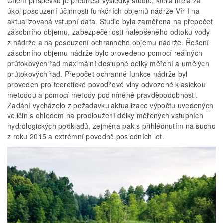
Cílem příspěvku je přednést výsledky studie, která měla za
úkol posouzení účinnosti funkčních objemů nádrže Vír I na
aktualizovaná vstupní data. Studie byla zaměřena na přepočet
zásobního objemu, zabezpečenosti nalepšeného odtoku vody
z nádrže a na posouzení ochranného objemu nádrže. Řešení
zásobního objemu nádrže bylo provedeno pomocí reálných
průtokových řad maximální dostupné délky měření a umělých
průtokových řad. Přepočet ochranné funkce nádrže byl
proveden pro teoretické povodňové vlny odvozené klasickou
metodou a pomocí metody podmíněné pravděpodobnosti.
Zadání vycházelo z požadavku aktualizace výpočtu uvedených
veličin s ohledem na prodloužení délky měřených vstupních
hydrologických podkladů, zejména pak s přihlédnutím na sucho
z roku 2015 a extrémní povodně posledních let.