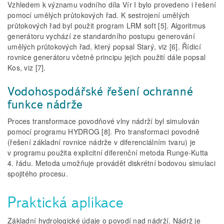
Vzhledem k významu vodního díla Vír I bylo provedeno i řešení
pomocí umělých průtokových řad. K sestrojení umělých
průtokových řad byl použit program LRM soft [5]. Algoritmus
generátoru vychází ze standardního postupu generování
umělých průtokových řad, který popsal Starý, viz [6]. Řídicí
rovnice generátoru včetně principu jejich použití dále popsal
Kos, viz [7].
Vodohospodářské řešení ochranné
funkce nádrže
Proces transformace povodňové vlny nádrží byl simulován
pomocí programu HYDROG [8]. Pro transformaci povodně
(řešení základní rovnice nádrže v diferenciálním tvaru) je
v programu použita explicitní diferenční metoda Runge-Kutta
4. řádu. Metoda umožňuje provádět diskrétní bodovou simulaci
spojitého procesu.
Praktická aplikace
Základní hydrologické údaje o povodí nad nádrží. Nádrž je