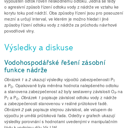
vypouštěn odtok roven neškodnému odtoku. Jedná se tedy
o agresivní způsob řízení odtoku vody z nádrže ve vztahu ke
korytu toku pod nádrží. Oba způsoby řízení jsou pro posouzení
mezní a určují interval, ve kterém je možno hledat i jiné
způsoby řízení odtoku vody z nádrže za průchodu návrhové
povodňové vlny.
Výsledky a diskuse
Vodohospodářské řešení zásobní
funkce nádrže
Obrázek 1
a
2
ukazují výsledky výpočtů zabezpečenosti P
T
a P
. Opakovaně byla měněna hodnota nalepšeného odtoku
D
a stanovena zabezpečenost až byly sestaveny závislosti O
na
P
P
a P
.
Obrázek 1
popisuje závislost odtoku vody z nádrže
T
D
a zabezpečenosti stanovenou v reálné průtokové řadě.
Obrázek 2
pak popisuje stejnou závislost, ale vstupem do
výpočtu je umělá průtoková řada. Odečty v grafech ukazují
výsledky porovnání s hodnotami uvedenými v manipulačním
řádu k vodnímu dílu Vír I [9].