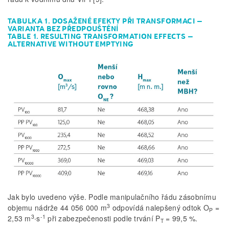
TABULKA 1. DOSAŽENÉ EFEKTY PŘI TRANSFORMACI –
VARIANTA BEZ PŘEDPOUŠTĚNÍ
TABLE 1. RESULTING TRANSFORMATION EFFECTS –
ALTERNATIVE WITHOUT EMPTYING
Jak bylo uvedeno výše. Podle manipulačního řádu zásobnímu
3
objemu nádrže 44 056 000 m
odpovídá nalepšený odtok O
=
P
3
-1
2,53 m
∙s
při zabezpečenosti podle trvání P
= 99,5 %.
T