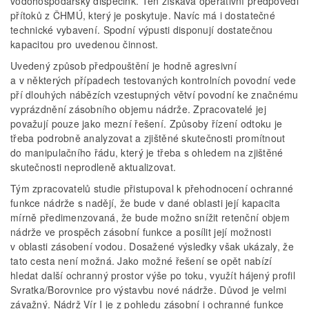
vodohospodářský dispečink. Ten získává operativní předpovědi
přítoků z ČHMÚ, který je poskytuje. Navíc má i dostatečné
technické vybavení. Spodní výpusti disponují dostatečnou
kapacitou pro uvedenou činnost.
Uvedený způsob předpouštění je hodně agresivní
a v některých případech testovaných kontrolních povodní vede
pří dlouhých nábězích vzestupných větví povodní ke značnému
vyprázdnění zásobního objemu nádrže. Zpracovatelé jej
považují pouze jako mezní řešení. Způsoby řízení odtoku je
třeba podrobně analyzovat a zjištěné skutečnosti promítnout
do manipulačního řádu, který je třeba s ohledem na zjištěné
skutečnosti neprodleně aktualizovat.
Tým zpracovatelů studie přistupoval k přehodnocení ochranné
funkce nádrže s nadějí, že bude v dané oblasti její kapacita
mírně předimenzovaná, že bude možno snížit retenční objem
nádrže ve prospěch zásobní funkce a posílit její možnosti
v oblasti zásobení vodou. Dosažené výsledky však ukázaly, že
tato cesta není možná. Jako možné řešení se opět nabízí
hledat další ochranný prostor výše po toku, využít hájený profil
Svratka/Borovnice pro výstavbu nové nádrže. Důvod je velmi
závažný. Nádrž Vír I je z pohledu zásobní i ochranné funkce