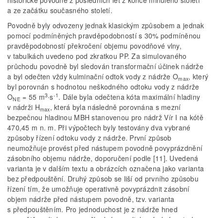
historické povodně z posledních let z konce minulého století
a ze začátku současného století.
Povodně byly odvozeny jednak klasickým způsobem a jednak
pomocí podmíněných pravděpodobností s 30% podmíněnou
pravděpodobností překročení objemu povodňové vlny,
v tabulkách uvedeno pod zkratkou PP. Za simulovaného
průchodu povodně byl sledován transformační účinek nádrže
a byl odečten vždy kulminační odtok vody z nádrže O
, který
max
byl porovnán s hodnotou neškodného odtoku vody z nádrže
3
-1
O
= 55 m
∙s
. Dále byla odečtena kóta maximální hladiny
NE
v nádrži H
, která byla následně porovnána s mezní
max
bezpečnou hladinou MBH stanovenou pro nádrž Vír I na kótě
470,45 m n. m. Při výpočtech byly testovány dva vybrané
způsoby řízení odtoku vody z nádrže. První způsob
neumožňuje provést před nástupem povodně povyprázdnění
zásobního objemu nádrže, doporučení podle [11]. Uvedená
varianta je v dalším textu a obrázcích označena jako varianta
bez předpouštění. Druhý způsob se liší od prvního způsobu
řízení tím, že umožňuje operativně povyprázdnit zásobní
objem nádrže před nástupem povodně, tzv. varianta
s předpouštěním. Pro jednoduchost je z nádrže hned