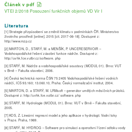
Článek v pdf
VTEI 2/2018 Posouzení funkčních objemů VD Vír I
Literatura
[1] Strategie přizpůsobení se změně klimatu v podmínkách ČR. Ministerstvo
životního prostředí [online]. 2015 [cit. 2017-06-18]. Dostupné z:
http://www.mzp.cz
[2] MARTON, D., STARÝ, M. a MENŠÍK, P. UNCERESERVOIR –
Vodohospodářské řešení zásobní funkce nádrže. Dostupné z:
http://uvhk.fce.vutbr.cz/software. php
[3] STARÝ, M. Nádrže a vodohospodářské soustavy (MODUL 01). Brno: VUT
v Brně – Fakulta stavební, 2006.
[4] Česká technická norma ČSN 75 2405 Vodohospodářské řešení vodních
nádrží, ICS 93.160; 13.060.10, Praha: Český normalizační institut, 2004.
[5] MARTON, D. a STARÝ, M. LRMsoft – generátor umělých měsíčních průtoků.
Dostupné z: http://uvhk.fce.vutbr.cz/ software. php
[6] STARÝ, M. Hydrologie (MODUL 01). Brno: VUT v Brně – Fakulta stavební,
2005.
[7] KOS, Z. Lineární regresní model a jeho aplikace v hydrologii. Vodní toky
v Praze. Praha, 1969.
[8] STARÝ, M. HYDROG – Software pro simulaci a operativní řízení odtoku vody