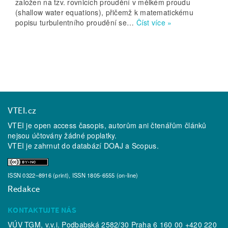
založen na tzv. rovnicích proudění v mělkém proudu
(shallow water equations), přičemž k matematickému
popisu turbulentního proudění se…
Číst více »
VTEI.cz
VTEI je open access časopis, autorům ani čtenářům článků
nejsou účtovány žádné poplatky.
VTEI je zahrnut do databází
DOAJ
a
Scopus
.
ISSN 0322–8916 (print), ISSN 1805-6555 (on-line)
Redakce
KONTAKTUJTE NÁS
VÚV TGM, v.v.i. Podbabská 2582/30 Praha 6 160 00 +420 220