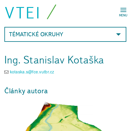
VTEI
MENU
TÉMATICKÉ OKRUHY
Ing. Stanislav Kotaška
kotaska.s@fce.vutbr.cz
Články autora