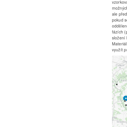
vzorková
možných
ale pře
pokud se
odděleně
fázích (
složení 
Materiál
využít 