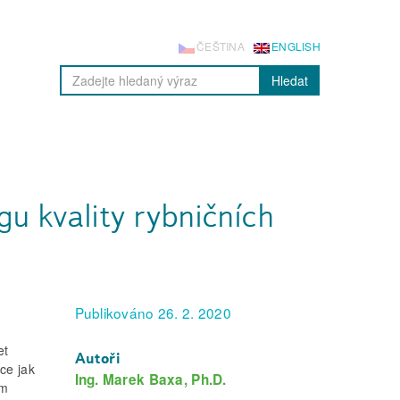
ČEŠTINA
ENGLISH
Hledat
u kvality rybničních
Publikováno 26. 2. 2020
et
Autoři
ce jak
Ing. Marek Baxa, Ph.D.
em