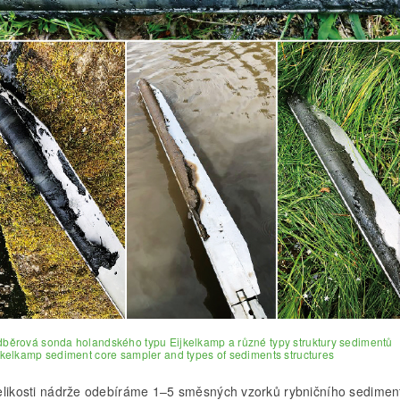
dběrová sonda holandského typu Eijkelkamp a různé typy struktury sedimentů
ijkelkamp sediment core sampler and types of sediments structures
elikosti nádrže odebíráme 1–5 směsných vzorků rybničního sedimen