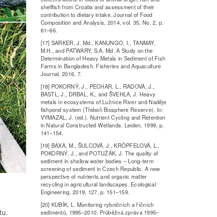
shellfish from Croatia and assessment of their
contribution to dietary intake. Journal of Food
Composition and Analysis, 2014, vol. 35, No. 2, p.
61–66.
[17] SARKER, J. Md., KANUNGO, I., TANMAY,
M.H., and PATWARY, S.A. Md. A Study on the
Determination of Heavy Metals in Sediment of Fish
Farms in Bangladesh. Fisheries and Aquaculture
Journal, 2016, 7.
[18] POKORNÝ, J., PECHAR, L., RADOVÁ, J.,
BASTL, J., DRBAL, K., and ŠVEHLA, J. Heavy
metals in ecosystems of Lužnice River and Naděje
fishpond system (Třeboň Biosphere Reserve). In:
VYMAZAL, J. (ed.). Nutrient Cycling and Retention
in Natural Constructed Wetlands. Leiden, 1999, p.
141–154.
[19] BAXA, M., ŠULCOVÁ, J., KRÖPFELOVÁ, L.,
POKORNÝ, J., and POTUŽÁK, J. The quality of
sediment in shallow water bodies – Long-term
screening of sediment in Czech Republic. A new
perspective of nutrients and organic matter
recycling in agricultural landscapes. Ecological
Engineering, 2019, 127, p. 151–159.
[20] KUBÍK, L. Monitoring rybničních a říčních
tu.
sedimentů, 1995–2010. Průběžná zpráva 1995–