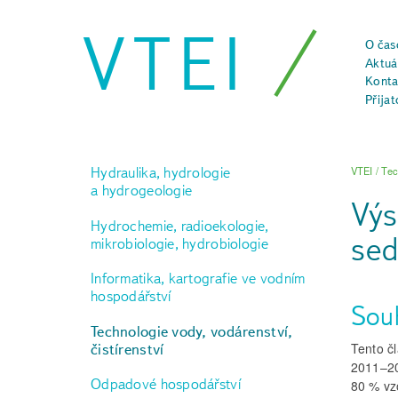
VTEI
O čas
Aktuál
Konta
Přijat
Hydraulika, hydrologie
VTEI
/
Tec
a hydrogeologie
Výs
Hydrochemie, radioekologie,
sed
mikrobiologie, hydrobiologie
Informatika, kartografie ve vodním
hospodářství
Sou
Technologie vody, vodárenství,
Tento č
čistírenství
2011–20
Odpadové hospodářství
80 % vz