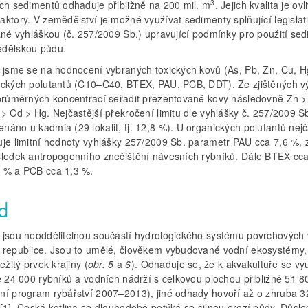
3
ích sedimentů odhaduje přibližně na 200 mil. m
. Jejich kvalita je ov
ktory. V zemědělství je možné využívat sedimenty splňující legislat
dané vyhláškou (č. 257/2009 Sb.) upravující podmínky pro použití se
dělskou půdu.
i jsme se na hodnocení vybraných toxických kovů (As, Pb, Zn, Cu, H
ických polutantů (C10–C40, BTEX, PAU, PCB, DDT). Ze zjištěných v
 průměrných koncentrací seřadit prezentované kovy následovně Zn >
> Cd > Hg. Nejčastější překročení limitu dle vyhlášky č. 257/2009 Sb
áno u kadmia (29 lokalit, tj. 12,8 %). U organických polutantů nejč
uje limitní hodnoty vyhlášky 257/2009 Sb. parametr PAU cca 7,6 %,
sledek antropogenního znečištění návesních rybníků. Dále BTEX cca
 % a PCB cca 1,3 %.
d
 jsou neoddělitelnou součástí hydrologického systému povrchových
 republice. Jsou to umělé, člověkem vybudované vodní ekosystémy,
ležitý prvek krajiny (
obr. 5
a
6
). Odhaduje se, že k akvakultuře se vy
ě 24 000 rybníků a vodních nádrží s celkovou plochou přibližně 51 8
ní program rybářství 2007–2013), jiné odhady hovoří až o zhruba 3
 [1]. Česká kotlina se dlouhodobě potýká se silnou erozí půdy. Důsl