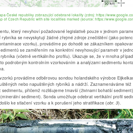
apa České republiky zobrazující odebrané lokality (zdroj: https://www.google.
ap of Czech Republic with site localities marked (source: https://www.google.c
entu, který nevyhoví požadované legislativě pouze v jednom param
í rybníka se nevyskytují žádné zřejmé zdroje znečištění (jako potenc
kontaminace vzorku), provádíme po dohodě se zákazníkem opakova
sedimentů se zaměřením na konkrétní nevyhovující parametr v jedno
rybníka (včetně vertikálního profilu). Ukazuje se, že v mnoha přípa
mto podrobným kontrolním vzorkováním a analýzami sedimentu kon
na.
vzorků provádíme odběrovou sondou holandského výrobce Eijkelk
uštěných nebo napuštěných rybníků a nádrží. Zaznamenáváme též
 sedimentu, přičemž rozlišujeme tmavší (živinami bohatší sediment
 (minerální sediment). Sonda umožňuje odebrat vertikální profil sed
došlo ke stlačení vzorku a k porušení jeho stratifikace (
obr. 3
).