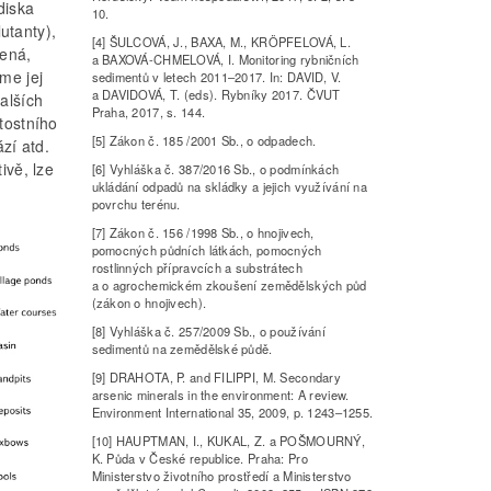
diska
10.
utanty),
[4] ŠULCOVÁ, J., BAXA, M., KRÖPFELOVÁ, L.
mená,
a BAXOVÁ-CHMELOVÁ, I. Monitoring rybničních
me jej
sedimentů v letech 2011–2017. In: DAVID, V.
a DAVIDOVÁ, T. (eds). Rybníky 2017. ČVUT
alších
Praha, 2017, s. 144.
tostního
[5] Zákon č. 185 /2001 Sb., o odpadech.
zí atd.
ivě, lze
[6] Vyhláška č. 387/2016 Sb., o podmínkách
ukládání odpadů na skládky a jejich využívání na
povrchu terénu.
[7] Zákon č. 156 /1998 Sb., o hnojivech,
pomocných půdních látkách, pomocných
rostlinných přípravcích a substrátech
a o agrochemickém zkoušení zemědělských půd
(zákon o hnojivech).
[8] Vyhláška č. 257/2009 Sb., o používání
sedimentů na zemědělské půdě.
[9] DRAHOTA, P. and FILIPPI, M. Secondary
arsenic minerals in the environment: A review.
Environment International 35, 2009, p. 1243–1255.
[10] HAUPTMAN, I., KUKAL, Z. a POŠMOURNÝ,
K. Půda v České republice. Praha: Pro
Ministerstvo životního prostředí a Ministerstvo