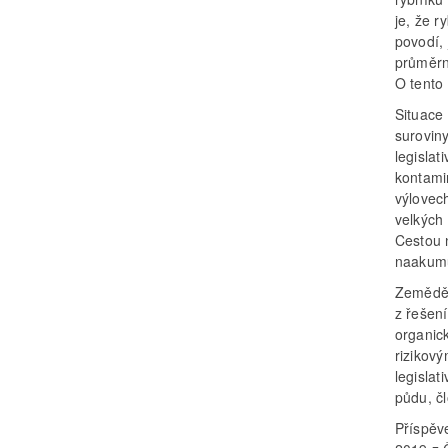
je, že 
povodí,
průměrn
O tento
Situace
suroviny
legislat
kontami
výlovec
velkých 
Cestou n
naakumul
Zeměděl
z řešení
organick
rizikový
legislat
půdu, čl
Příspěv