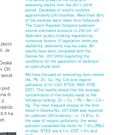
screening results from the 2011–2019
period. Database of results contains
approximately 230 localities. More than 80%
of the samples were taken from fishponds.
The Czech Republic fishpond sediment
3
volume estimates amounts to 200 mil. m
.
Sediment quality is being impacted by
numerous factors. If legislation limits are
ozborů
abided by, sediments may be used. All
í. Je
results have been compared with the
Decree No. 257/2009 regulating the
conditions for the application of sediment
 Česká
on agricultural land.
 v ČR.
We have focused on evaluating toxic metals
 téměř
(As, Pb, Zn, Cu, Hg, Cd) and organic
pollutants (C10–C40, BTEX, PAH, PCB,
ě pod
DDT). The results reveal that the average
ena či
concentration of the metals leads to the
following ranking: Zn > Cu > Pb > As > Cd >
. 2
.
Hg. The most frequent excess of the limit
 nádrže
listed in Decree No. 257/2009 was reported
 0,5 ha
for cadmium (29 locations, i.e. 12.8%). In
ých
the case of organic pollutants, the worst
pollutant exceeded the limits for 7.6% (PAU)
of sites, BTEX cca 4.1%, DDT 1.4% and