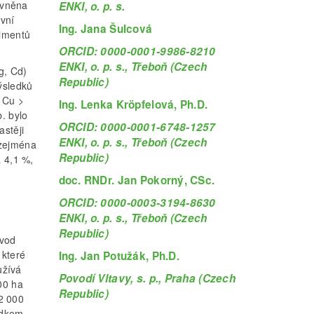
livněna
ENKI, o. p. s.
ivní
Ing. Jana Šulcová
dimentů
ORCID: 0000-0001-9986-8210
ENKI, o. p. s., Třeboň (Czech
g, Cd)
Republic)
ýsledků
 Cu >
Ing. Lenka Kröpfelová, Ph.D.
. bylo
ORCID: 0000-0001-6748-1257
astěji
ENKI, o. p. s., Třeboň (Czech
 zejména
Republic)
 4,1 %,
doc. RNDr. Jan Pokorný, CSc.
ORCID: 0000-0003-3194-8630
ENKI, o. p. s., Třeboň (Czech
Republic)
 vod
 které
Ing. Jan Potužák, Ph.D.
užívá
Povodí Vltavy, s. p., Praha (Czech
00 ha
Republic)
2 000
edkem