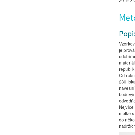
2019 z 
Met
Popis
Vzorkov
je prov
odebírá
materiá
republi
Od roku
230 loka
návesní
bodovými
odvodňo
Nejvíce 
mělké s
do něko
nádržíc