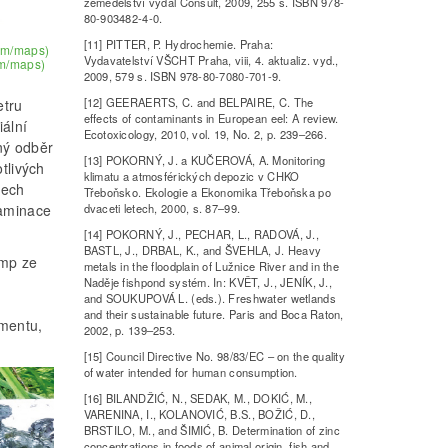
zemědělství vydal Consult, 2009, 255 s. ISBN 978-
80-903482-4-0.
[11] PITTER, P. Hydrochemie. Praha:
com/maps)
Vydavatelství VŠCHT Praha, viii, 4. aktualiz. vyd.,
om/maps)
2009, 579 s. ISBN 978-80-7080-701-9.
[12] GEERAERTS, C. and BELPAIRE, C. The
etru
effects of contaminants in European eel: A review.
iální
Ecotoxicology, 2010, vol. 19, No. 2, p. 239–266.
ný odběr
[13] POKORNÝ, J. a KUČEROVÁ, A. Monitoring
tlivých
klimatu a atmosférických depozic v CHKO
dech
Třeboňsko. Ekologie a Ekonomika Třeboňska po
taminace
dvaceti letech, 2000, s. 87–99.
[14] POKORNÝ, J., PECHAR, L., RADOVÁ, J.,
BASTL, J., DRBAL, K., and ŠVEHLA, J. Heavy
amp ze
metals in the floodplain of Lužnice River and in the
Naděje fishpond systém. In: KVĚT, J., JENÍK, J.,
and SOUKUPOVÁ L. (eds.). Freshwater wetlands
)
and their sustainable future. Paris and Boca Raton,
imentu,
2002, p. 139–253.
[15] Council Directive No. 98/83/EC – on the quality
of water intended for human consumption.
[16] BILANDŽIĆ, N., SEDAK, M., DOKIĆ, M.,
VARENINA, I., KOLANOVIĆ, B.S., BOŽIĆ, D.,
BRSTILO, M., and ŠIMIĆ, B. Determination of zinc
concentrations in foods of animal origin, fish and