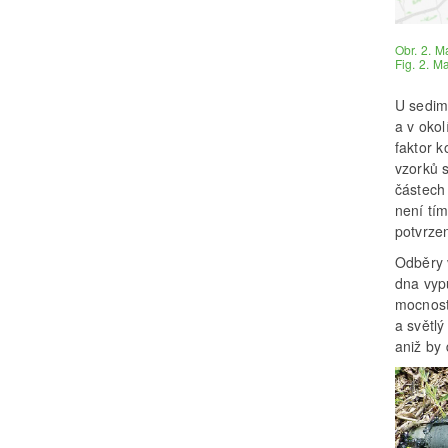
Obr. 2. M
Fig. 2. M
U sedim
a v okol
faktor 
vzorků 
částech 
není tí
potvrze
Odběry 
dna vyp
mocnost
a světlý
aniž by 