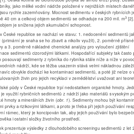
rybníky, jako mělké vodní nádrže položené v nejnižších místech dané
 jsou rychle zazemňovány. Mocnost sedimentu v českých rybnících j
3
ě 40 cm a celkový objem sedimentů se odhaduje na 200 mil. m
[2]
 objem je snížena jejich akumulační schopnost.
 v České republice se nachází ve stavu: 1. nedocenění sedimentů ja
 (primární je snaha se ho zbavit a nikoliv využít), 2. poměrně přísné
ivy a 3. poměrně nákladné chemické analýzy pro vyloučení zjištění
nace sedimentů cizorodými látkami. Hospodařící subjekty tak často 
h posouvají sedimenty z rybníka do rybníka stále níže a níže v povo
vodních nádrží, kde se těžba usazenin stává velmi nákladnou záležit
avíc obvykle dochází ke kontaminaci sedimentů, a poté již nelze o v
ovaných živin pro jejich recyklaci v zemědělství uvažovat ani teoret
ské půdy v České republice trpí nedostatkem organické hmoty. Je
 je využití rybničních sedimentů z nádrží jako materiálů s vysokým 
é hmoty a minerálních živin (
obr. 1
). Sedimenty mohou být kontami
mi prvky a rizikovými látkami, a proto je třeba při jejich používání re
ivní rámec, který je koncipován tak, aby jejich používání bylo bezpeč
ověka i ostatní složky životního prostředí.
ek prezentuje výsledky z dlouhodobého screeningu sedimentů z let