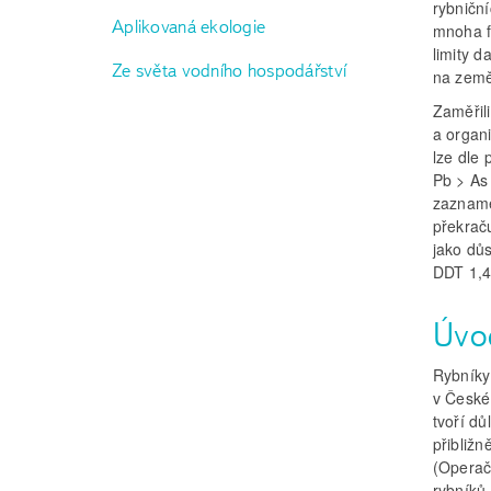
rybničn
Aplikovaná ekologie
mnoha fa
limity 
Ze světa vodního hospodářství
na země
Zaměřil
a organ
lze dle
Pb > As 
zaznamen
překrač
jako dů
DDT 1,4
Úvo
Rybníky
v České
tvoří dů
přibližn
(Operač
rybníků