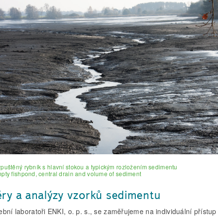
ypuštěný rybník s hlavní stokou a typickým rozložením sedimentu
mpty fishpond, central drain and volume of sediment
ry a analýzy vzorků sedimentu
bní laboratoři ENKI, o. p. s., se zaměřujeme na individuální přístup