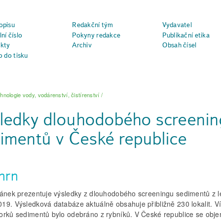
opisu
Redakční tým
Vydavatel
ní číslo
Pokyny redakce
Publikační etika
kty
Archiv
Obsah čísel
o do tisku
hnologie vody, vodárenství, čistírenství
/
ledky dlouhodobého screening
imentů v České republice
hrn
lánek prezentuje výsledky z dlouhodobého screeningu sedimentů z l
19. Výsledková databáze aktuálně obsahuje přibližně 230 lokalit. Ví
orků sedimentů bylo odebráno z rybníků. V České republice se obj