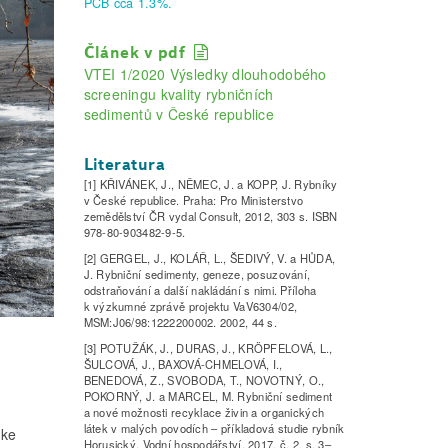
PCB cca 1.3%.
Článek v pdf
VTEI 1/2020 Výsledky dlouhodobého
screeningu kvality rybničních
sedimentů v České republice
Literatura
[1] KŘIVÁNEK, J., NĚMEC, J. a KOPP, J. Rybníky
v České republice. Praha: Pro Ministerstvo
zemědělství ČR vydal Consult, 2012, 303 s. ISBN
978-80-903482-9-5.
[2] GERGEL, J., KOLÁŘ, L., ŠEDIVÝ, V. a HŮDA,
J. Rybniční sedimenty, geneze, posuzování,
odstraňování a další nakládání s nimi. Příloha
k výzkumné zprávě projektu VaV6304/02,
MSM:J06/98:1222200002. 2002, 44 s.
[3] POTUŽÁK, J., DURAS, J., KRÖPFELOVÁ, L.,
ŠULCOVÁ, J., BAXOVÁ-CHMELOVÁ, I.,
BENEDOVÁ, Z., SVOBODA, T., NOVOTNÝ, O.,
POKORNÝ, J. a MARCEL, M. Rybniční sediment
a nové možnosti recyklace živin a organických
látek v malých povodích – příkladová studie rybník
 ke
Horusický. Vodní hospodářství, 2017, č. 2, s. 3–