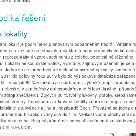
České republiky.
odika řešení
 lokality
ání lokalit je podmíněno plánovaným odbahněním nádrží. Většina r
áděna na základě objednávek projektantů nebo přímo vlastníků nádrž
n reprezentativní vzorek sedimentu z celého, potenciálně těženého
lu. Lokality nejsou systematicky vybírány, zájmovým územím je celá
ka. Jedná se o dlouhodobý a kontinuální screening kvality sedimentů
 2011 do poloviny roku 2019 bylo do výsledkové databáze zařazeno
lit – více jak 80 % vzorků bylo odebráno z rybníků (např. produkční,
, nebeské, v zemědělsky obhospodařované či lesní krajině, případn
 zdroji znečištění). Zbylých 20 % tvoří pískovny, potoky, slepá ram
vací strouhy. Doposud ovzorkované lokality zobrazuje mapa na
obr
lokalit je situováno na jihu a jihozápadě Čech. Převážně se jedná o
 průměrnou hloubkou vody cca do 1 m. Velikost vodní plochy činí od
lika desítek ha. Rozptyl průměrné mocnosti sedimentů ve sledovan
h činí 40–60 cm.