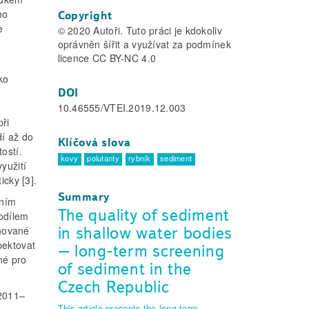
ho
Copyright
e
© 2020 Autoři. Tuto práci je kdokoliv
.
oprávněn šířit a využívat za podmínek
licence CC BY-NC 4.0
ko
DOI
10.46555/VTEI.2019.12.003
při
dí až do
Klíčová slova
ostí.
kovy
polutanty
rybník
sediment
yužití
icky [3].
Summary
dním
The quality of sediment
podílem
in shallow water bodies
nované
spektovat
– long-term screening
né pro
of sediment in the
Czech Republic
 2011–
This article presents the long-term