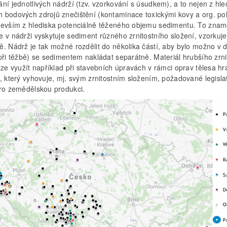
ní jednotlivých nádrží (tzv. vzorkování s úsudkem), a to nejen z hle
 bodových zdrojů znečištění (kontaminace toxickými kovy a org. pol
devším z hlediska potenciálně těženého objemu sedimentu. To zna
 v nádrži vyskytuje sediment různého zrnitostního složení, vzorkuje
. Nádrž je tak možné rozdělit do několika částí, aby bylo možno v d
při těžbě) se sedimentem nakládat separátně. Materiál hrubšího zrni
lze využít například při stavebních úpravách v rámci oprav tělesa hrá
, který vyhovuje, mj. svým zrnitostním složením, požadované legislat
pro zemědělskou produkci.