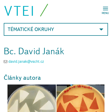
VTEI
MENU
TÉMATICKÉ OKRUHY
Bc. David Janák
david.janak@vscht.cz
Články autora