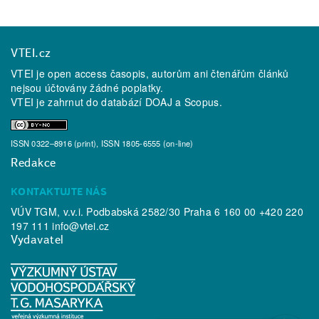
VTEI.cz
VTEI je open access časopis, autorům ani čtenářům článků
nejsou účtovány žádné poplatky.
VTEI je zahrnut do databází
DOAJ
a
Scopus
.
ISSN 0322–8916 (print), ISSN 1805-6555 (on-line)
Redakce
KONTAKTUJTE NÁS
VÚV TGM, v.v.i. Podbabská 2582/30 Praha 6 160 00 +420 220
197 111
info@vtei.cz
Vydavatel