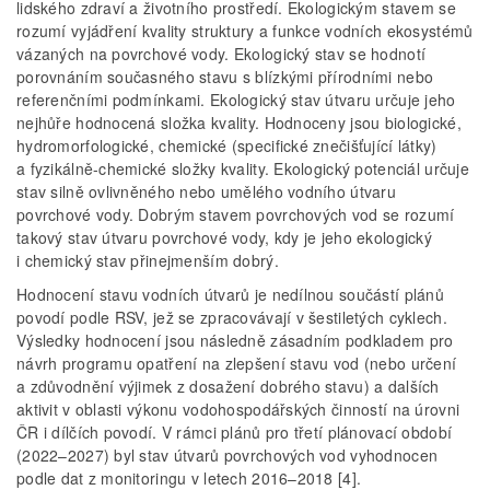
lidského zdraví a životního prostředí. Ekologickým stavem se
rozumí vyjádření kvality struktury a funkce vodních ekosystémů
vázaných na povrchové vody. Ekologický stav se hodnotí
porovnáním současného stavu s blízkými přírodními nebo
referenčními podmínkami. Ekologický stav útvaru určuje jeho
nejhůře hodnocená složka kvality. Hodnoceny jsou biologické,
hydromorfologické, chemické (specifické znečišťující látky)
a fyzikálně-chemické složky kvality. Ekologický potenciál určuje
stav silně ovlivněného nebo umělého vodního útvaru
povrchové vody. Dobrým stavem povrchových vod se rozumí
takový stav útvaru povrchové vody, kdy je jeho ekologický
i chemický stav přinejmenším dobrý.
Hodnocení stavu vodních útvarů je nedílnou součástí plánů
povodí podle RSV, jež se zpracovávají v šestiletých cyklech.
Výsledky hodnocení jsou následně zásadním podkladem pro
návrh programu opatření na zlepšení stavu vod (nebo určení
a zdůvodnění výjimek z dosažení dobrého stavu) a dalších
aktivit v oblasti výkonu vodohospodářských činností na úrovni
ČR i dílčích povodí. V rámci plánů pro třetí plánovací období
(2022–2027) byl stav útvarů povrchových vod vyhodnocen
podle dat z monitoringu v letech 2016–2018 [4].