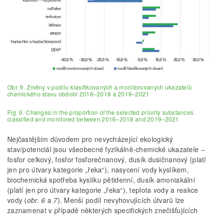
Obr. 9. Změny v podílu klasifikovaných a monitorovaných ukazatelů
chemického stavu období 2016–2018 a 2019–2021
Fig. 9. Changes in the proportion of the selected priority substances
classified and monitored between 2016–2018 and 2019–2021
Nejčastějším důvodem pro nevycházející ekologický
stav/potenciál jsou všeobecné fyzikálně-chemické ukazatele –
fosfor celkový, fosfor fosforečnanový, dusík dusičnanový (platí
jen pro útvary kategorie „řeka“), nasycení vody kyslíkem,
biochemická spotřeba kyslíku pětidenní, dusík amoniakální
(platí jen pro útvary kategorie „řeka“), teplota vody a reakce
vody (
obr. 6
a
7
). Menší podíl nevyhovujících útvarů lze
zaznamenat v případě některých specifických znečišťujících