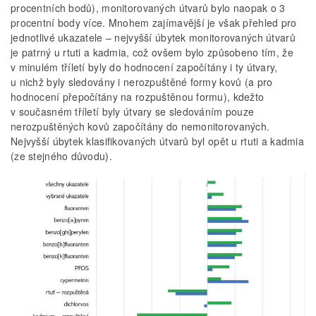
procentních bodů), monitorovaných útvarů bylo naopak o 3
procentní body více. Mnohem zajímavější je však přehled pro
jednotlivé ukazatele – nejvyšší úbytek monitorovaných útvarů
je patrný u rtuti a kadmia, což ovšem bylo způsobeno tím, že
v minulém tříletí byly do hodnocení započítány i ty útvary,
u nichž byly sledovány i nerozpuštěné formy kovů (a pro
hodnocení přepočítány na rozpuštěnou formu), kdežto
v současném tříletí byly útvary se sledováním pouze
nerozpuštěných kovů započítány do nemonitorovaných.
Nejvyšší úbytek klasifikovaných útvarů byl opět u rtuti a kadmia
(ze stejného důvodu).