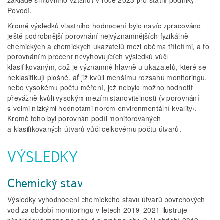
základě smluvního vztahu) v roce 2023 pro státní podniky
Povodí.
Kromě výsledků vlastního hodnocení bylo navíc zpracováno
ještě podrobnější porovnání nejvýznamnějších fyzikálně-
chemických a chemických ukazatelů mezi oběma tříletími, a to
porovnáním procent nevyhovujících výsledků vůči
klasifikovaným, což je významné hlavně u ukazatelů, které se
neklasifikují plošně, ať již kvůli menšímu rozsahu monitoringu,
nebo vysokému počtu měření, jež nebylo možno hodnotit
převážně kvůli vysokým mezím stanovitelnosti (v porovnání
s velmi nízkými hodnotami norem environmentální kvality).
Kromě toho byl porovnán podíl monitorovaných
a klasifikovaných útvarů vůči celkovému počtu útvarů.
VÝSLEDKY
Chemický stav
Výsledky vyhodnocení chemického stavu útvarů povrchových
vod za období monitoringu v letech 2019–2021 ilustruje