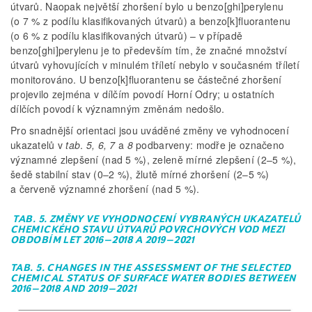
útvarů. Naopak největší zhoršení bylo u benzo[ghi]perylenu
(o 7 % z podílu klasifikovaných útvarů) a benzo[k]fluorantenu
(o 6 % z podílu klasifikovaných útvarů) – v případě
benzo[ghi]perylenu je to především tím, že značné množství
útvarů vyhovujících v minulém tříletí nebylo v současném tříletí
monitorováno. U benzo[k]fluorantenu se částečné zhoršení
projevilo zejména v dílčím povodí Horní Odry; u ostatních
dílčích povodí k významným změnám nedošlo.
Pro snadnější orientaci jsou uváděné změny ve vyhodnocení
ukazatelů v
tab
.
5, 6, 7
a
8
podbarveny: modře je označeno
významné zlepšení (nad 5 %), zeleně mírné zlepšení (2–5 %),
šedě stabilní stav (0–2 %), žlutě mírné zhoršení (2–5 %)
a červeně významné zhoršení (nad 5 %).
TAB. 5. ZMĚNY VE VYHODNOCENÍ VYBRANÝCH UKAZATELŮ
CHEMICKÉHO STAVU ÚTVARŮ POVRCHOVÝCH VOD MEZI
OBDOBÍM LET 2016–2018 A 2019–2021
TAB. 5. CHANGES IN THE ASSESSMENT OF THE SELECTED
CHEMICAL STATUS OF SURFACE WATER BODIES BETWEEN
2016–2018 AND 2019–2021