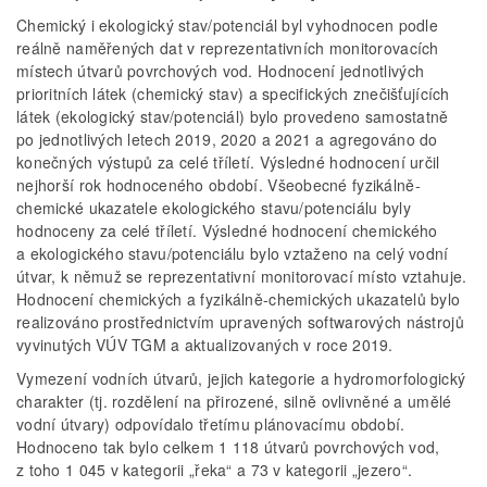
Chemický i ekologický stav/potenciál byl vyhodnocen podle
reálně naměřených dat v reprezentativních monitorovacích
místech útvarů povrchových vod. Hodnocení jednotlivých
prioritních látek (chemický stav) a specifických znečišťujících
látek (ekologický stav/potenciál) bylo provedeno samostatně
po jednotlivých letech 2019, 2020 a 2021 a agregováno do
konečných výstupů za celé tříletí. Výsledné hodnocení určil
nejhorší rok hodnoceného období. Všeobecné fyzikálně-
chemické ukazatele ekologického stavu/potenciálu byly
hodnoceny za celé tříletí. Výsledné hodnocení chemického
a ekologického stavu/potenciálu bylo vztaženo na celý vodní
útvar, k němuž se reprezentativní monitorovací místo vztahuje.
Hodnocení chemických a fyzikálně-chemických ukazatelů bylo
realizováno prostřednictvím upravených softwarových nástrojů
vyvinutých VÚV TGM a aktualizovaných v roce 2019.
Vymezení vodních útvarů, jejich kategorie a hydromorfologický
charakter (tj. rozdělení na přirozené, silně ovlivněné a umělé
vodní útvary) odpovídalo třetímu plánovacímu období.
Hodnoceno tak bylo celkem 1 118 útvarů povrchových vod,
z toho 1 045 v kategorii „řeka“ a 73 v kategorii „jezero“.