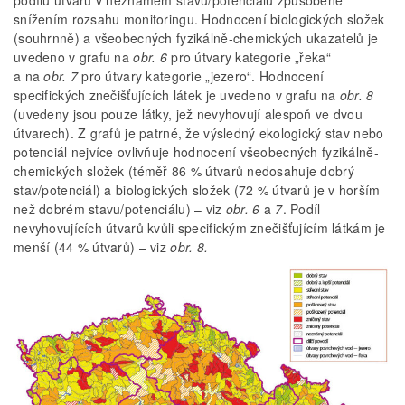
snížením rozsahu monitoringu. Hodnocení biologických složek
(souhrnně) a všeobecných fyzikálně-chemických ukazatelů je
uvedeno v grafu na
obr. 6
pro útvary kategorie „řeka“
a na
obr. 7
pro útvary kategorie „jezero“. Hodnocení
specifických znečišťujících látek je uvedeno v grafu na
obr. 8
(uvedeny jsou pouze látky, jež nevyhovují alespoň ve dvou
útvarech). Z grafů je patrné, že výsledný ekologický stav nebo
potenciál nejvíce ovlivňuje hodnocení všeobecných fyzikálně-
chemických složek (téměř 86 % útvarů nedosahuje dobrý
stav/potenciál) a biologických složek (72 % útvarů je v horším
než dobrém stavu/potenciálu) – viz
obr. 6
a
7
. Podíl
nevyhovujících útvarů kvůli specifickým znečišťujícím látkám je
menší (44 % útvarů) – viz
obr. 8.