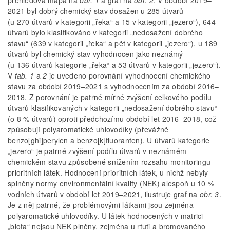
přehledová mapa na
obr. 1
a graf na
obr. 2
. V období 2019–
2021 byl dobrý chemický stav dosažen u 285 útvarů
(u 270 útvarů v kategorii „řeka“ a 15 v kategorii „jezero“), 644
útvarů bylo klasifikováno v kategorii „nedosažení dobrého
stavu“ (639 v kategorii „řeka“ a pět v kategorii „jezero“), u 189
útvarů byl chemický stav vyhodnocen jako neznámý
(u 136 útvarů kategorie „řeka“ a 53 útvarů v kategorii „jezero“).
V
tab. 1
a
2
je uvedeno porovnání vyhodnocení chemického
stavu za období 2019–2021 s vyhodnocením za období 2016–
2018. Z porovnání je patrné mírné zvýšení celkového podílu
útvarů klasifikovaných v kategorii „nedosažení dobrého stavu“
(o 8 % útvarů) oproti předchozímu období let 2016–2018, což
způsobují polyaromatické uhlovodíky (převážně
benzo[ghi]perylen a benzo[k]fluoranten). U útvarů kategorie
„jezero“ je patrné zvýšení podílu útvarů v neznámém
chemickém stavu způsobené snížením rozsahu monitoringu
prioritních látek. Hodnocení prioritních látek, u nichž nebyly
splněny normy environmentální kvality (NEK) alespoň u 10 %
vodních útvarů v období let 2019–2021, ilustruje graf na
obr. 3
.
Je z něj patrné, že problémovými látkami jsou zejména
polyaromatické uhlovodíky. U látek hodnocených v matrici
„biota“ nejsou NEK plněny, zejména u rtuti a bromovaného