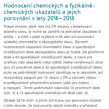
Hodnocení chemických a fyzikálně-
chemických ukazatelů a jejich
porovnání s lety 2016–2018
Pokud chceme zjistit, kde má ČR mezery v dosahování
dobrého stavu, je nutné se zaměřit na jednotlivé ukazatele či
složky – a totéž v ještě zvýšené míře platí pro porovnání
výsledků chemického a ekologického stavu. Zároveň
hodnocených ukazatelů chemického stavu a specifických
znečišťujících látek ekologického stavu je hodně (54 prioritních
látek a 83 specifických znečišťujících látek), a navíc pro
značnou část ukazatelů nebyl zjištěn žádný nevyhovující útvar
(pro 23 prioritních látek a 42 specifických znečišťujících látek),
proto se podrobnější hodnocení zaměřuje na ty ukazatele, jež
nevycházejí alespoň pro 10 útvarů v ČR a zároveň nejsou
pravděpodobně přirozeného původu (platí pro železo
a mangan). Těmto podmínkám odpovídá 15 prioritních látek
(
obr. 3
) a 13 specifických znečišťujících látek (
obr. 8
).
Období 2019–2021 a 2016–2018 jsou pro porovnání vhodná
z toho důvodu, že byly použity stejné metodiky a příslušné