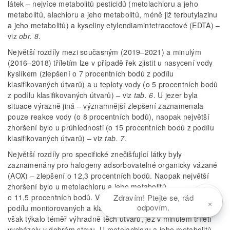
látek – nejvíce metabolitů pesticidů (metolachloru a jeho
metabolitů, alachloru a jeho metabolitů, méně již terbutylazinu
a jeho metabolitů) a kyseliny etylendiamintetraoctové (EDTA) –
viz
obr. 8
.
Největší rozdíly mezi současným (2019–2021) a minulým
(2016–2018) tříletím lze v případě řek zjistit u nasycení vody
kyslíkem (zlepšení o 7 procentních bodů z podílu
klasifikovaných útvarů) a u teploty vody (o 5 procentních bodů
z podílu klasifikovaných útvarů) – viz
tab. 6
. U jezer byla
situace výrazně jiná – významnější zlepšení zaznamenala
pouze reakce vody (o 8 procentních bodů), naopak největší
zhoršení bylo u průhlednosti (o 15 procentních bodů z podílu
klasifikovaných útvarů) – viz
tab. 7
.
Největší rozdíly pro specifické znečišťující látky byly
zaznamenány pro halogeny adsorbovatelné organicky vázané
(AOX) – zlepšení o 12,3 procentních bodů. Naopak největší
zhoršení bylo u metolachloru a jeho metabolitů –
Zdravím! Ptejte se, rád
o 11,5 procentních bodů. V případě AOX sice došlo ke snížení
×
odpovím.
podílu monitorovaných a klasifikovaných útvarů (
obr. 10
), to se
však týkalo téměř výhradně těch útvarů, jež v minulém tříletí
vycházely v dobrém stavu. U metolachloru a jeho metabolitů