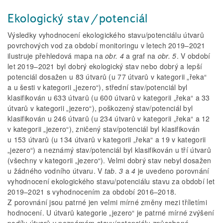
Ekologický stav/potenciál
Výsledky vyhodnocení ekologického stavu/potenciálu útvarů
povrchových vod za období monitoringu v letech 2019–2021
ilustruje přehledová mapa na
obr. 4
a graf na
obr. 5
. V období
let 2019–2021 byl dobrý ekologický stav nebo dobrý a lepší
potenciál dosažen u 83 útvarů (u 77 útvarů v kategorii „řeka“
a u šesti v kategorii „jezero“), střední stav/potenciál byl
klasifikován u 633 útvarů (u 600 útvarů v kategorii „řeka“ a 33
útvarů v kategorii „jezero“), poškozený stav/potenciál byl
klasifikován u 246 útvarů (u 234 útvarů v kategorii „řeka“ a 12
v kategorii „jezero“), zničený stav/potenciál byl klasifikován
u 153 útvarů (u 134 útvarů v kategorii „řeka“ a 19 v kategorii
„jezero“) a neznámý stav/potenciál byl klasifikován u tří útvarů
(všechny v kategorii „jezero“). Velmi dobrý stav nebyl dosažen
u žádného vodního útvaru. V
tab. 3
a
4
je uvedeno porovnání
vyhodnocení ekologického stavu/potenciálu stavu za období let
2019–2021 s vyhodnocením za období 2016–2018.
Z porovnání jsou patrné jen velmi mírné změny mezi tříletími
hodnocení. U útvarů kategorie „jezero“ je patrné mírné zvýšení
podílu útvarů v neznámém stavu/potenciálu způsobené