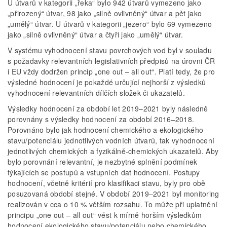
U útvarů v kategorii „řeka“ bylo 942 útvarů vymezeno jako
„přirozený“ útvar, 98 jako „silně ovlivněný“ útvar a pět jako
„umělý“ útvar. U útvarů v kategorii „jezero“ bylo 69 vymezeno
jako „silně ovlivněný“ útvar a čtyři jako „umělý“ útvar.
V systému vyhodnocení stavu povrchových vod byl v souladu
s požadavky relevantních legislativních předpisů na úrovni ČR
i EU vždy dodržen princip „one out – all out“. Platí tedy, že pro
výsledné hodnocení je pokaždé určující nejhorší z výsledků
vyhodnocení relevantních dílčích složek či ukazatelů.
Výsledky hodnocení za období let 2019–2021 byly následně
porovnány s výsledky hodnocení za období 2016–2018.
Porovnáno bylo jak hodnocení chemického a ekologického
stavu/potenciálu jednotlivých vodních útvarů, tak vyhodnocení
jednotlivých chemických a fyzikálně-chemických ukazatelů. Aby
bylo porovnání relevantní, je nezbytné splnění podmínek
týkajících se postupů a vstupních dat hodnocení. Postupy
hodnocení, včetně kritérií pro klasifikaci stavu, byly pro obě
posuzovaná období stejné. V období 2019–2021 byl monitoring
realizován v cca o 10 % větším rozsahu. To může při uplatnění
principu „one out – all out“ vést k mírně horším výsledkům
hodnocení ekologického stavu/potenciálu nebo chemického