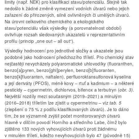
limity (např. NEK) pro klasifikaci stavu/potenciálu. Stejně tak
nedošlo k žádné změně vymezení vodních útvarů nebo jejich
zařazení do přirozených, silně ovlivněných či umělých útvarů.
Na úrovni celkového chemického a ekologického
stavu/potenciálu však výsledky (a porovnatelnost období)
ovlivňuje rozsah sledovaných ukazatelů v reprezentativním
profilu (princip „one out – all out“).
Výsledky hodnocení pro jednotlivé složky a ukazatele jsou
podobné jako hodnocení předchozího tříletí. Pro chemický stav
nejčastěji nevycházely poly­aromatické uhlovodíky (fluoranthen,
benzo[a]pyren, benzo[ghi]perylen, benzo[b]fluoranten,
benzo[k]fluoranten, naftalen), perfluoroktansulfonová kyselina
a její deriváty (PFOS), méně kovy – rtuť a kadmium – a některé
pesticidy – cypermetrin, dichlorvos, bifenox a terbutryn (
obr. 3)
.
Největší rozdíly mezi současným (2019–2021) a minulým
(2016–2018) tříletím lze zjistit u cypermetrinu – viz
tab. 5
(zlepšení o 75 % z podílu klasifikovaných útvarů). Je to dáno
tím, že se významně zvýšil počet monitorovaných útvarů
hlavně v dílčím povodí Horního a středního Labe, čímž bylo
zjištěno 133 nových vyhovujících útvarů proti žádnému
v minulém tříletí, kdežto nevyhovujících bylo 47 (původně 15)