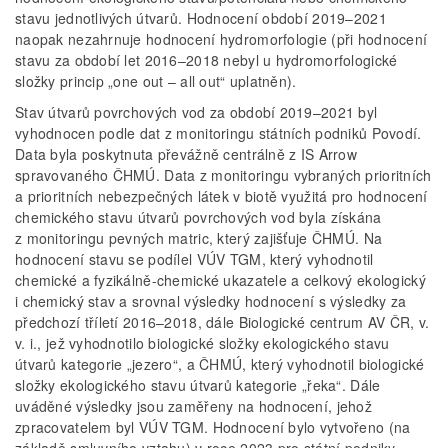
stavu jednotlivých útvarů. Hodnocení období 2019–2021
naopak nezahrnuje hodnocení hydromorfologie (při hodnocení
stavu za období let 2016–2018 nebyl u hydromorfologické
složky princip „one out – all out“ uplatněn).
Stav útvarů povrchových vod za období 2019–2021 byl
vyhodnocen podle dat z monitoringu státních podniků Povodí.
Data byla poskytnuta převážně centrálně z IS Arrow
spravovaného ČHMÚ. Data z monitoringu vybraných prioritních
a prioritních nebezpečných látek v biotě využitá pro hodnocení
chemického stavu útvarů povrchových vod byla získána
z monitoringu pevných matric, který zajišťuje ČHMÚ. Na
hodnocení stavu se podílel VÚV TGM, který vyhodnotil
chemické a fyzikálně-chemické ukazatele a celkový ekologický
i chemický stav a srovnal výsledky hodnocení s výsledky za
předchozí tříletí 2016–2018, dále Biologické centrum AV ČR, v.
v. i., jež vyhodnotilo biologické složky ekologického stavu
útvarů kategorie „jezero“, a ČHMÚ, který vyhodnotil biologické
složky ekologického stavu útvarů kategorie „řeka“. Dále
uváděné výsledky jsou zaměřeny na hodnocení, jehož
zpracovatelem byl VÚV TGM. Hodnocení bylo vytvořeno (na