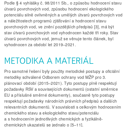
Podle § 4 vyhlášky č. 98/2011 Sb., o způsobu hodnocení stavu
útvarů povrchových vod, způsobu hodnocení ekologického
potenciálu silně ovlivněných a umělých útvarů povrchových vod
a náležitostech programů zjišťování a hodnocení stavu
povrchových vod, ve znění pozdějších předpisů [3], má být
stav útvarů povrchových vod vyhodnocen každé tři roky. Stav
útvarů povrchových vod, jemuž se věnuje tento článek, byl
vyhodnocen za období let 2019–2021.
METODIKA A MATERIÁL
Pro samotné řešení byly použity metodické postupy a oficiální
metodiky schválené Odborem ochrany vod MŽP pro 3.
plánovací období (2015–2021). Tyto postupy plně respektují
požadavky RSV a souvisejících dokumentů (ostatní směrnice
EU a příslušné směrné dokumenty), současně tyto postupy
respektují požadavky národních právních předpisů a dalších
relevantních dokumentů. V souvislosti s celkovým hodnocením
chemického stavu a ekologického stavu/potenciálu
a s hodnocením jednotlivých chemických a fyzikálně-
chemických ukazatelů se jednalo o [5–11].