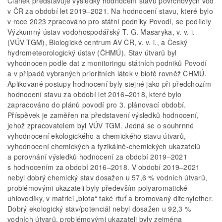
Článek představuje výsledky hodnocení stavu povrchových vod
v ČR za období let 2019–2021. Na hodnocení stavu, které bylo
v roce 2023 zpracováno pro státní podniky Povodí, se podílely
Výzkumný ústav vodohospodářský T. G. Masaryka, v. v. i.
(VÚV TGM), Biologické centrum AV ČR, v. v. i., a Český
hydrometeorologický ústav (ČHMÚ). Stav útvarů byl
vyhodnocen podle dat z monitoringu státních podniků Povodí
a v případě vybraných prioritních látek v biotě rovněž ČHMÚ.
Aplikované postupy hodnocení byly stejné jako při předchozím
hodnocení stavu za období let 2016–2018, které bylo
zapracováno do plánů povodí pro 3. plánovací období.
Příspěvek je zaměřen na představení výsledků hodnocení,
jehož zpracovatelem byl VÚV TGM. Jedná se o souhrnné
vyhodnocení ekologického a chemického stavu útvarů,
vyhodnocení chemických a fyzikálně-chemických ukazatelů
a porovnání výsledků hodnocení za období 2019–2021
s hodnocením za období 2016–2018. V období 2019–2021
nebyl dobrý chemický stav dosažen u 57,6 % vodních útvarů,
problémovými ukazateli byly především polyaromatické
uhlovodíky, v matrici „biota“ také rtuť a bromovaný difenylether.
Dobrý ekologický stav/potenciál nebyl dosažen u 92,3 %
vodních útvarů, problémovými ukazateli byly zejména