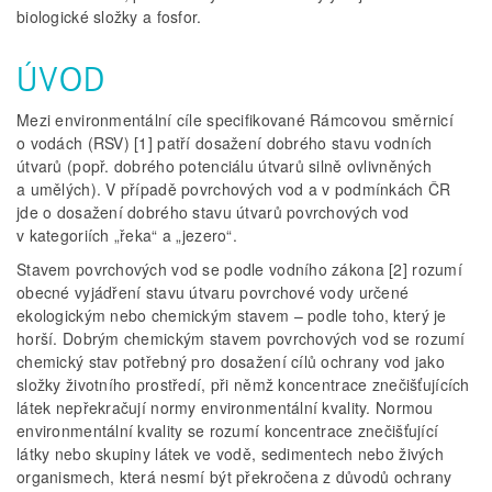
biologické složky a fosfor.
ÚVOD
Mezi environmentální cíle specifikované Rámcovou směrnicí
o vodách (RSV) [1] patří dosažení dobrého stavu vodních
útvarů (popř. dobrého potenciálu útvarů silně ovlivněných
a umělých). V případě povrchových vod a v podmínkách ČR
jde o dosažení dobrého stavu útvarů povrchových vod
v kategoriích „řeka“ a „jezero“.
Stavem povrchových vod se podle vodního zákona [2] rozumí
obecné vyjádření stavu útvaru povrchové vody určené
ekologickým nebo chemickým stavem – podle toho, který je
horší. Dobrým chemickým stavem povrchových vod se rozumí
chemický stav potřebný pro dosažení cílů ochrany vod jako
složky životního prostředí, při němž koncentrace znečišťujících
látek nepřekračují normy environmentální kvality. Normou
environmentální kvality se rozumí koncentrace znečišťující
látky nebo skupiny látek ve vodě, sedimentech nebo živých
organismech, která nesmí být překročena z důvodů ochrany