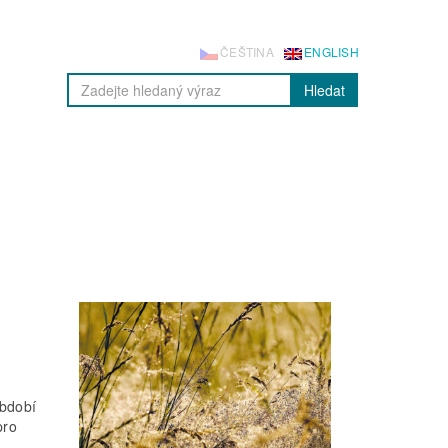
ČEŠTINA
ENGLISH
Hledat
období
pro
.