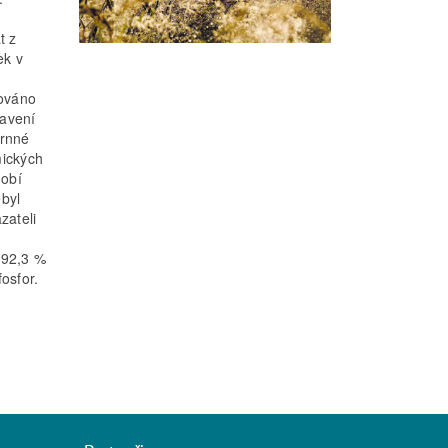
t z
ek v
cováno
tavení
hrnné
mických
dobí
byl
zateli
 92,3 %
osfor.