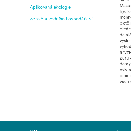
Masar
Aplikovaná ekologie
hydro
monit
Ze světa vodního hospodářství
biotě
předc
do pl
výsle
vyhod
a fyz
2019–
dobrý
byly 
bromo
vodní