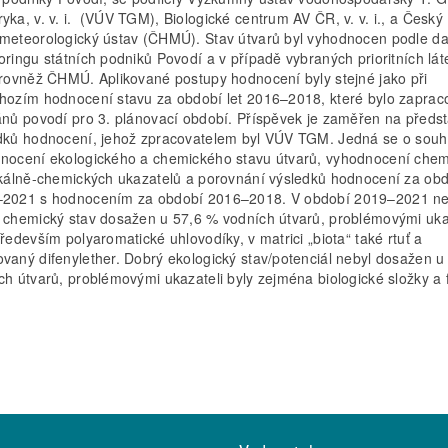
yka, v. v. i. (VÚV TGM), Biologické centrum AV ČR, v. v. i., a Český
meteorologický ústav (ČHMÚ). Stav útvarů byl vyhodnocen podle da
oringu státních podniků Povodí a v případě vybraných prioritních lát
 rovněž ČHMÚ. Aplikované postupy hodnocení byly stejné jako při
hozím hodnocení stavu za období let 2016–2018, které bylo zapra
ánů povodí pro 3. plánovací období. Příspěvek je zaměřen na předs
dků hodnocení, jehož zpracovatelem byl VÚV TGM. Jedná se o sou
nocení ekologického a chemického stavu útvarů, vyhodnocení che
ikálně-chemických ukazatelů a porovnání výsledků hodnocení za ob
2021 s hodnocením za období 2016–2018. V období 2019–2021 ne
 chemický stav dosažen u 57,6 % vodních útvarů, problémovými uka
především polyaromatické uhlovodíky, v matrici „biota“ také rtuť a
vaný difenylether. Dobrý ekologický stav/potenciál nebyl dosažen u
ch útvarů, problémovými ukazateli byly zejména biologické složky a f