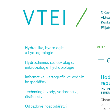
VTEI
O čas
Aktuál
Konta
Přijat
Hydraulika, hydrologie
VTEI
/
a hydrogeologie
Hydrochemie, radioekologie,
mikrobiologie, hydrobiologie
Hod
Informatika, kartografie ve vodním
hospodářství
rep
ING. 
Technologie vody, vodárenství,
SEMER
čistírenství
Článe
let 2
Odpadové hospodářství
státn