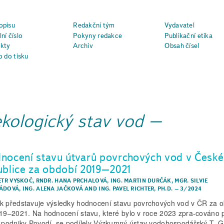
opisu
Redakční tým
Vydavatel
ní číslo
Pokyny redakce
Publikační etika
kty
Archiv
Obsah čísel
o do tisku
ekologický stav vod
nocení stavu útvarů povrchových vod v České
ublice za období 2019–2021
PETR VYSKOČ
,
RNDR. HANA PRCHALOVÁ
,
ING. MARTIN DURČÁK
,
MGR. SILVIE
ÁDOVÁ
,
ING. ALENA JAČKOVÁ
AND
ING. PAVEL RICHTER, PH.D.
–
3/2024
k představuje výsledky hodnocení stavu povrchových vod v ČR za 
019–2021. Na hodnocení stavu, které bylo v roce 2023 zpra-cováno 
í podniky Povodí, se podílely Výzkumný ústav vodohospodářský T. G