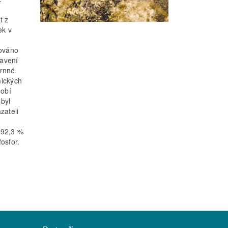
t z
ek v
cováno
tavení
hrnné
mických
dobí
byl
zateli
 92,3 %
osfor.