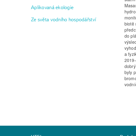
Masar
Aplikovaná ekologie
hydro
monit
Ze světa vodního hospodářství
biotě
předc
do pl
výsle
vyhod
a fyz
2019–
dobrý
byly 
bromo
vodní