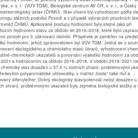
yka, v. v. i. (VÚV TGM), Biologické centrum AV ČR, v. v. i., a Český
meteorologický ústav (ČHMÚ). Stav útvarů byl vyhodnocen podle da
oringu státních podniků Povodí a v případě vybraných prioritních lát
 rovněž ČHMÚ. Aplikované postupy hodnocení byly stejné jako při
hozím hodnocení stavu za období let 2016–2018, které bylo zapra
ánů povodí pro 3. plánovací období. Příspěvek je zaměřen na předs
dků hodnocení, jehož zpracovatelem byl VÚV TGM. Jedná se o sou
nocení ekologického a chemického stavu útvarů, vyhodnocení che
ikálně-chemických ukazatelů a porovnání výsledků hodnocení za ob
2021 s hodnocením za období 2016–2018. V období 2019–2021 ne
 chemický stav dosažen u 57,6 % vodních útvarů, problémovými uka
především polyaromatické uhlovodíky, v matrici „biota“ také rtuť a
vaný difenylether. Dobrý ekologický stav/potenciál nebyl dosažen u
ch útvarů, problémovými ukazateli byly zejména biologické složky a f