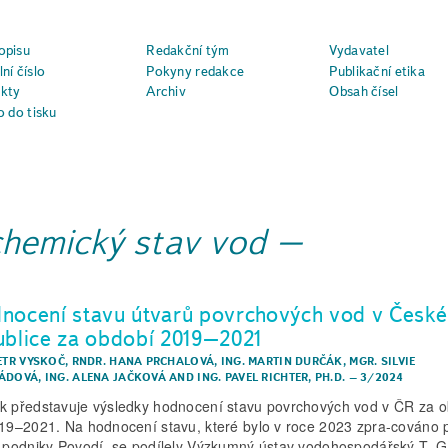
opisu
Redakční tým
Vydavatel
ní číslo
Pokyny redakce
Publikační etika
kty
Archiv
Obsah čísel
o do tisku
chemický stav vod
nocení stavu útvarů povrchových vod v České
ublice za období 2019–2021
PETR VYSKOČ
,
RNDR. HANA PRCHALOVÁ
,
ING. MARTIN DURČÁK
,
MGR. SILVIE
ÁDOVÁ
,
ING. ALENA JAČKOVÁ
AND
ING. PAVEL RICHTER, PH.D.
–
3/2024
k představuje výsledky hodnocení stavu povrchových vod v ČR za 
019–2021. Na hodnocení stavu, které bylo v roce 2023 zpra-cováno 
í podniky Povodí, se podílely Výzkumný ústav vodohospodářský T. G