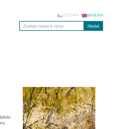
ČEŠTINA
ENGLISH
Hledat
období
pro
.