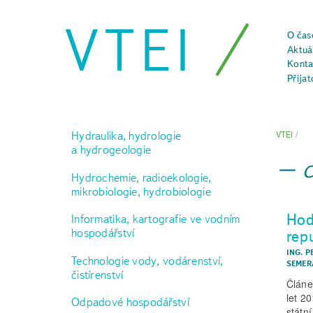
VTEI
O čas
Aktuál
Konta
Přijat
Hydraulika, hydrologie
VTEI
/
a hydrogeologie
Hydrochemie, radioekologie,
mikrobiologie, hydrobiologie
Hod
Informatika, kartografie ve vodním
hospodářství
rep
ING. 
Technologie vody, vodárenství,
SEMER
čistírenství
Článe
let 2
Odpadové hospodářství
státn