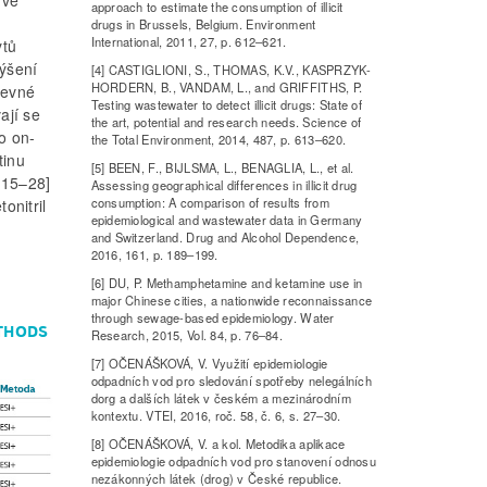
 ve
approach to estimate the consumption of illicit
drugs in Brussels, Belgium. Environment
International, 2011, 27, p. 612–621.
ytů
výšení
[4] CASTIGLIONI, S., THOMAS, K.V., KASPRZYK-
HORDERN, B., VANDAM, L., and GRIFFITHS, P.
pevné
Testing wastewater to detect illicit drugs: State of
ají se
the art, potential and research needs. Science of
o on-
the Total Environment, 2014, 487, p. 613–620.
tinu
[5] BEEN, F., BIJLSMA, L., BENAGLIA, L., et al.
 15–28]
Assessing geographical differences in illicit drug
consumption: A comparison of results from
onitril
epidemiological and wastewater data in Germany
and Switzerland. Drug and Alcohol Dependence,
2016, 161, p. 189–199.
[6] DU, P. Methamphetamine and ketamine use in
major Chinese cities, a nationwide reconnaissance
through sewage-based epidemiology. Water
ETHODS
Research, 2015, Vol. 84, p. 76–84.
[7] OČENÁŠKOVÁ, V. Využití epidemiologie
odpadních vod pro sledování spotřeby nelegálních
dorg a dalších látek v českém a mezinárodním
kontextu. VTEI, 2016, roč. 58, č. 6, s. 27–30.
[8] OČENÁŠKOVÁ, V. a kol. Metodika aplikace
epidemiologie odpadních vod pro stanovení odnosu
nezákonných látek (drog) v České republice.