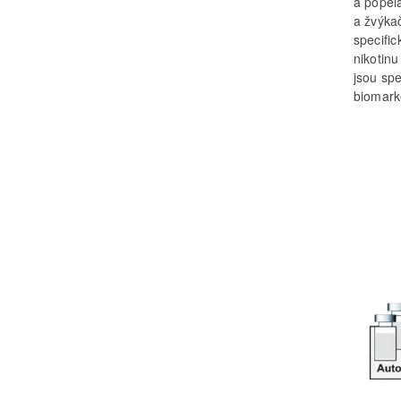
a popela
a žvýkač
specifi
nikotinu
jsou spe
biomark