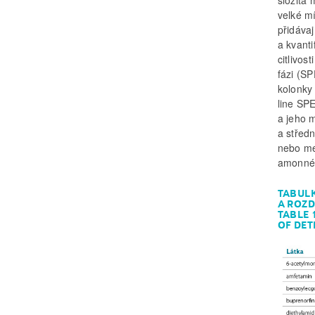
složitá 
velké mí
přidáva
a kvant
citlivos
fázi (SP
kolonky
line SP
a jeho m
a středn
nebo me
amonnéh
TABULK
A ROZD
TABLE 
OF DET