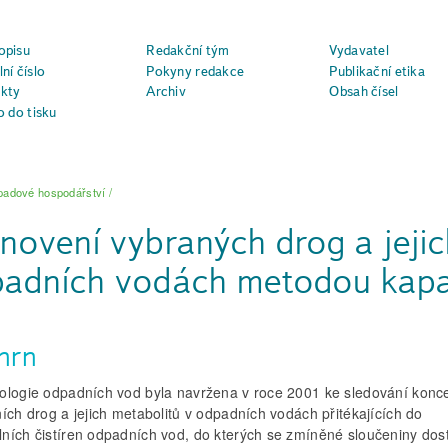
opisu
Redakční tým
Vydavatel
ní číslo
Pokyny redakce
Publikační etika
kty
Archiv
Obsah čísel
o do tisku
adové hospodářství
/
novení vybraných drog a jejic
adních vodách metodou kapa
hrn
ologie odpadních vod byla navržena v roce 2001 ke sledování konc
ích drog a jejich metabolitů v odpadních vodách přitékajících do
ních čistíren odpadních vod, do kterých se zmíněné sloučeniny dost