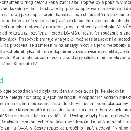
konzumentů drog cestou kanalizační sítě. Poprvé byla použita v ro
vání kokainu v Itálii. Postupně byl přístup aplikován na sledování da
ných drog jako např. heroin, kanabis nebo stimulantů na bázi amfe
 odpadních vod je velmi slibný způsob k monitorování legálních stim
nikotin a jeho metabolity a alkohol, resp. metabolity alkoholu. Ve V
., je od roku 2012 rozvíjena metoda LC-MS umožňující současné stan
chto látek. Příspěvek shrnuje analytické možnosti stanovení a metod
u na pracovišti se zaměřením na analyty nikotin a jeho metabolity a
t alkoholu ethylsulfát, nově doplněné v rámci řešení projektu „Čistá
město: Komunální odpadní voda jako diagnostické médium hlavního
v rámci Konceptu IV.
d
ologie odpadních vod byla navržena v roce 2001 [1] ke sledování
ace nelegálních drog a jejich metabolitů v odpadních vodách přitéka
nálních čistíren odpadních vod, do kterých se zmíněné sloučeniny
jí z moče konzumentů drog cestou kanalizační sítě. Poprvé byla pou
005 ke sledování kokainu v Itálii [2]. Postupně byl přístup aplikován
ní dalších nezákonných drog jako např. heroin, kanabis nebo stimul
fetaminu [3–6]. V České republice proběhlo např. sledování v rámci 