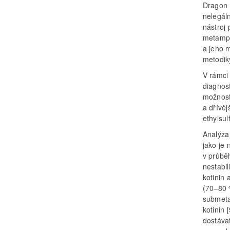
Dragon 
nelegál
nástroj 
metamph
a jeho m
metodiky
V rámci
diagnos
možnosti
a dřívěj
ethylsul
Analýza
jako je 
v průbě
nestabil
kotinin 
(70–80 %
submeta
kotinin 
dostáva