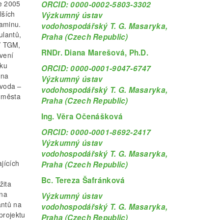
ce 2005
ORCID: 0000-0002-5803-3302
lších
Výzkumný ústav
taminu.
vodohospodářský T. G. Masaryka,
ulantů,
Praha (Czech Republic)
ÚV TGM,
RNDr. Diana Marešová, Ph.D.
ovení
iku
ORCID: 0000-0001-9047-6747
 na
Výzkumný ústav
 voda –
vodohospodářský T. G. Masaryka,
 města
Praha (Czech Republic)
Ing. Věra Očenášková
ORCID: 0000-0001-8692-2417
Výzkumný ústav
vodohospodářský T. G. Masaryka,
jících
Praha (Czech Republic)
Bc. Tereza Šafránková
žita
 na
Výzkumný ústav
antů na
vodohospodářský T. G. Masaryka,
projektu
Praha (Czech Republic)