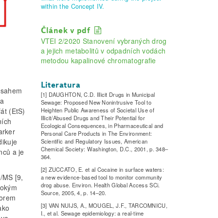
within the Concept IV.
Článek v pdf
VTEI 2/2020 Stanovení vybraných drog
a jejich metabolitů v odpadních vodách
metodou kapalinové chromatografie
Literatura
obsahem
[1] DAUGHTON, C.D. Illicit Drugs in Municipal
na
Sewage: Proposed New Nonintrusive Tool to
Heighten Public Awareness of Societal Use of
át (EtS)
Illicit/Abused Drugs and Their Potential for
ních
Ecological Consequences, in Pharmaceutical and
arker
Personal Care Products in The Environment:
dikuje
Scientific and Regulatory Issues, American
Chemical Society: Washington, D.C., 2001, p. 348–
nců a je
364.
[2] ZUCCATO, E. et al Cocaine in surface waters:
S/MS [9,
a new evidence-based tool to monitor community
drog abuse. Environ. Health Global Access SCi.
sokým
Source, 2005, 4, p. 14–20.
torem
[3] VAN NUIJS, A., MOUGEL, J.F., TARCOMNICU,
ako
I., et al. Sewage epidemiology: a real-time