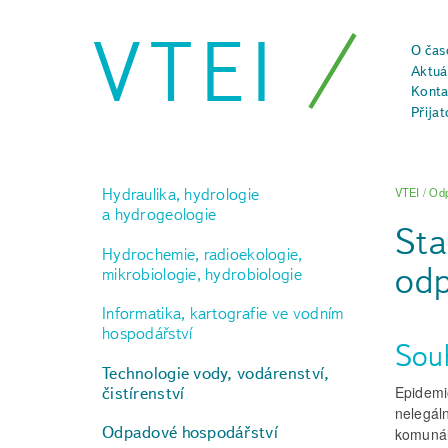
VTEI
O čas
Aktuál
Konta
Přijat
Hydraulika, hydrologie
VTEI
/
Odp
a hydrogeologie
Sta
Hydrochemie, radioekologie,
odp
mikrobiologie, hydrobiologie
Informatika, kartografie ve vodním
hospodářství
Sou
Technologie vody, vodárenství,
Epidemi
čistírenství
nelegáln
Odpadové hospodářství
komunál