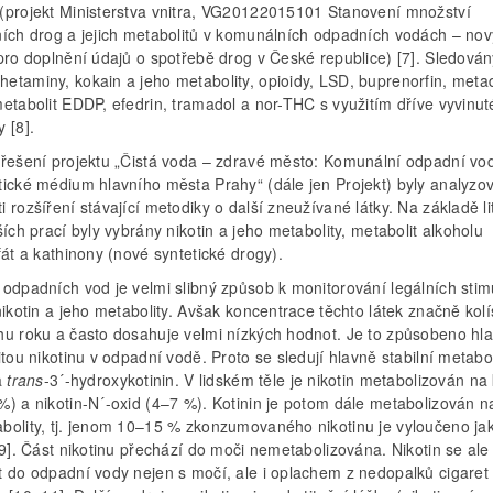
(projekt Ministerstva vnitra, VG20122015101 Stanovení množství
ních drog a jejich metabolitů v komunálních odpadních vodách – nov
pro doplnění údajů o spotřebě drog v České republice) [7]. Sledován
etaminy, kokain a jeho metabolity, opioidy, LSD, buprenorfin, met
etabolit EDDP, efedrin, tramadol a nor-THC s využitím dříve vyvinut
 [8].
 řešení projektu „Čistá voda – zdravé město: Komunální odpadní vo
tické médium hlavního města Prahy“ (dále jen Projekt) byly analyzo
 rozšíření stávající metodiky o další zneužívané látky. Na základě li
ších prací byly vybrány nikotin a jeho metabolity, metabolit alkoholu
fát a kathinony (nové syntetické drogy).
 odpadních vod je velmi slibný způsob k monitorování legálních stim
nikotin a jeho metabolity. Avšak koncentrace těchto látek značně kol
hu roku a často dosahuje velmi nízkých hodnot. Je to způsobeno hl
itou nikotinu v odpadní vodě. Proto se sledují hlavně stabilní metabol
a
trans
-3´-hydroxykotinin. V lidském těle je nikotin metabolizován na 
) a nikotin-N´-oxid (4–7 %). Kotinin je potom dále metabolizován n
bolity, tj. jenom 10–15 % zkonzumovaného nikotinu je vyloučeno ja
[9]. Část nikotinu přechází do moči nemetabolizována. Nikotin se al
t do odpadní vody nejen s močí, ale i oplachem z nedopalků cigaret