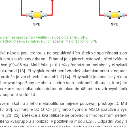
apojení se šesticetným ventilem, eluce proti směru SPE
onection of six-way valve, elution against the direction of SPE
ické nápoje jsou jednou z nejpopulárnějších látek ve společnosti s 
ktivní sloučeniny ethanol. Ethanol je v játrech oxidován především 
hyd (90–95 %). Malá část (< 0,1 %) přechází na metabolity ethylsulf
glukuronid [13]. Ethylglukuronid není vhodný jako biomarker v odpad
protože je v nich velmi nestabilní [14]. Ethylsulfát je specifický biom
torování spotřeby alkoholu. Jedná se o metabolit ethanolu, který in
u konzumaci alkoholu s dobou detekce do 48 hodin u zdravých jedi
 v odpadní vodě [14].
vení nikotinu a jeho metabolitů se nejvíce používají přístroje LC-M
 15–20], výjimečně LC-QTOF [21] nebo hybridní MS Q-Exactive s vy
ním [22–25]. Detekce a kvantifikace se provádí s hmotnostním detek
jitého kvadrupolu s ionizací v pozitivním módu ESI+. Odpadní vody j