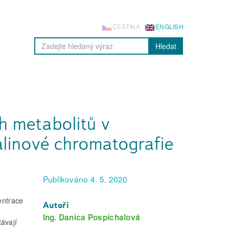
ČEŠTINA
ENGLISH
Hledat
h metabolitů v
linové chromatografie
Publikováno 4. 5. 2020
entrace
Autoři
Ing. Danica Pospíchalová
ávají