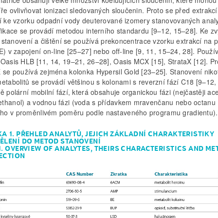
matrice obsahují velké množství koeluujících sloučenin, které mohou
ře ovlivňovat ionizaci sledovaných sloučenin. Proto se před extrakcí
jí ke vzorku odpadní vody deuterované izomery stanovovaných anal
ifikace se provádí metodou interního standardu [9–12, 15–28]. Ke z
ti stanovení a čištění se používá prekoncentrace vzorku extrakcí na 
E) v zapojení on-line [25–27] nebo off-line [9, 11, 15–24, 28]. Použív
 Oasis HLB [11, 14, 19–21, 26–28], Oasis MCX [15], StrataX [12]. Pr
E se používá zejména kolonka Hypersil Gold [23–25]. Stanovení niko
etabolitů se provádí většinou s kolonami s reverzní fází C18 [9–12,
ě polární mobilní fází, která obsahuje organickou fázi (nejčastěji acet
thanol) a vodnou fázi (voda s přídavkem mravenčanu nebo octanu
o v proměnlivém poměru podle nastaveného programu gradientu).
A 1. PŘEHLED ANALYTŮ, JEJICH ZÁKLADNÍ CHARAKTERISTIKY
ĚLENÍ DO METOD STANOVENÍ
1. OVERVIEW OF ANALYTES, THEIRS CHARACTERISTICS AND M
ECTION