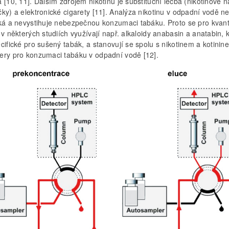
 [10, 11]. Dalším zdrojem nikotinu je substituční léčba (nikotinové n
ky) a elektronické cigarety [11]. Analýza nikotinu v odpadní vodě n
cká a nevystihuje nebezpečnou konzumaci tabáku. Proto se pro kvanti
 v některých studiích využívají např. alkaloidy anabasin a anatabin, 
cifické pro sušený tabák, a stanovují se spolu s nikotinem a kotinin
ery pro konzumaci tabáku v odpadní vodě [12].