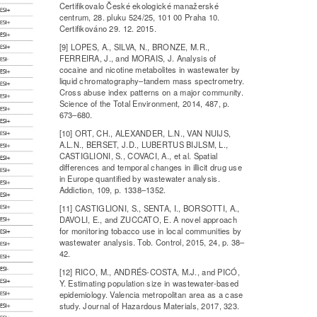
Certifikovalo České ekologické manažerské
centrum, 28. pluku 524/25, 101 00 Praha 10.
Certifikováno 29. 12. 2015.
[9] LOPES, A., SILVA, N., BRONZE, M.R.,
FERREIRA, J., and MORAIS, J. Analysis of
cocaine and nicotine metabolites in wastewater by
liquid chromatography–tandem mass spectrometry.
Cross abuse index patterns on a major community.
Science of the Total Environment, 2014, 487, p.
673–680.
[10] ORT, CH., ALEXANDER, L.N., VAN NUIJS,
A.L.N., BERSET, J.D., LUBERTUS BIJLSM, L.,
CASTIGLIONI, S., COVACI, A., et al. Spatial
differences and temporal changes in illicit drug use
in Europe quantified by wastewater analysis.
Addiction, 109, p. 1338–1352.
[11] CASTIGLIONI, S., SENTA, I., BORSOTTI, A.,
DAVOLI, E., and ZUCCATO, E. A novel approach
for monitoring tobacco use in local communities by
wastewater analysis. Tob. Control, 2015, 24, p. 38–
42.
[12] RICO, M., ANDRÉS-COSTA, M.J., and PICÓ,
Y. Estimating population size in wastewater-based
epidemiology. Valencia metropolitan area as a case
study. Journal of Hazardous Materials, 2017, 323.