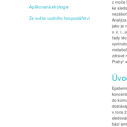
z moče 
Aplikovaná ekologie
ke sledo
nezákon
Ze světa vodního hospodářství
Analýza
jako je 
v. v. i
řady tě
vyvinuto
metaboli
zdravé 
Prahy“ 
Úvo
Epidemi
koncentr
do komu
dostáva
v roce 2
sledová
bázi am