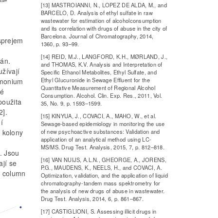
[13] MASTROIANNI, N., LOPEZ DE ALDA, M., and
BARCELO, D. Analysis of ethyl sulfate in raw
wastewater for estimation of alcoholconsumption
and its correlation with drugs of abuse in the city of
Barcelona. Journal of Chromatography, 2014,
sprejem
1360, p. 93–99.
[14] REID, M.J., LANGFORD, K.H., MØRLAND, J.,
ván.
and THOMAS, K.V. Analysis and Interpretation of
užívají
Specific Ethanol Metabolites, Ethyl Sulfate, and
Ethyl Glucuronide in Sewage Effluent for the
amonium
Quantitative Measurement of Regional Alcohol
vé
Consumption. Alcohol. Clin. Exp. Res., 2011, Vol.
použita
35, No. 9, p. 1593–1599.
2].
[15] KINYUA, J., COVACI, A., MAHO, W., et al.
í
Sewage-based epidemiology in monitoring the use
í kolony
of new psychoactive substances: Validation and
application of an analytical method using LC-
MS/MS. Drug Test. Analysis, 2015, 7, p. 812–818.
. Jsou
[16] VAN NUIJS, A.L.N., GHEORGE, A., JORENS,
ají se
P.G., MAUDENS, K., NEELS, H., and COVACI, A.
t column
Optimization, validation, and the application of liquid
chromatography-tandem mass spektrometry for
the analysis of new drugs of abuse in wastewater.
Drug Test. Analysis, 2014, 6, p. 861–867.
[17] CASTIGLIONI, S. Assessing illicit drugs in