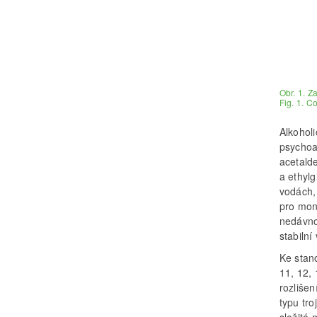
Obr. 1. Z
Fig. 1. C
Alkohol
psychoa
acetalde
a ethyl
vodách, 
pro moni
nedávno
stabilní
Ke stano
11, 12,
rozliše
typu tro