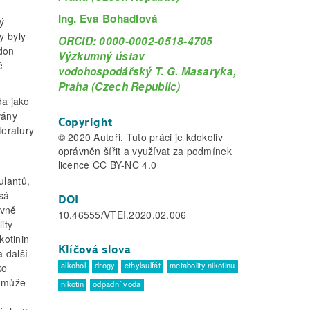
Ing. Eva Bohadlová
ý
y byly
ORCID: 0000-0002-0518-4705
adon
Výzkumný ústav
é
vodohospodářský T. G. Masaryka,
Praha (Czech Republic)
da jako
vány
Copyright
teratury
© 2020 Autoři. Tuto práci je kdokoliv
oprávněn šířit a využívat za podmínek
licence CC BY-NC 4.0
ulantů,
ísá
DOI
avně
10.46555/VTEI.2020.02.006
ity –
kotinin
Klíčová slova
a další
alkohol
drogy
ethylsulfát
metabolity nikotinu
ko
e může
nikotin
odpadní voda