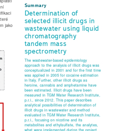
áplasti
Summary
ení
Determination of
fikaci
které
selected illicit drugs in
em jako
wastewater using liquid
chromatography
tandem mass
spectrometry
The wastewater-based epidemiology
approach to the analysis of illicit drugs was
conceptualized in 2001 and for the first time
was applied in 2005 for cocaine estimation
in Italy. Further, other illicit drugs as
heroine, cannabis and amphetamine have
been estimated. Illicit drugs have been
measured in TGM Water Research Institute,
p.r.i., since 2012. This paper describes
analytical possibilities of determination of
illicit drugs in wastewater and method
evaluated in TGM Water Research Institute,
p.r.i., focusing on nicotine and its
metabolites and ethylsulfate, the analytes,
what were implemented during the project