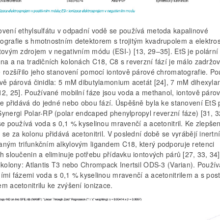
ovení ethylsulfátu v odpadní vodě se používá metoda kapalinové
ografie s hmotnostním detektorem s trojitým kvadrupolem a elektro
ntovým zdrojem v negativním módu (ESI-) [13, 29–35]. EtS je polární
ina a na tradičních kolonách C18, C8 s reverzní fází je málo zadržo
 rozšířilo jeho stanovení pomocí iontově párové chromatografie. Po
ově párová činidla: 5 mM dibutylamonium acetát [24], 7 mM dihexyl
[12, 25]. Používané mobilní fáze jsou voda a methanol, iontově páro
 se přidává do jedné nebo obou fází. Úspěšně byla ke stanovení EtS 
Synergi Polar-RP (polar endcaped phenylpropyl reverzní fáze) [31, 3
se používá voda s 0,1 % kyselinou mravenčí a acetonitril. Ke zlepšen
 se za kolonu přidává acetonitril. V poslední době se vyrábějí inertn
aným trifunkčním alkylovým ligandem C18, který podporuje retenci
h sloučenin a eliminuje potřebu přídavku iontových párů [27, 33, 34]
 kolony: Atlantis T3 nebo Chrompack Inertsil ODS-3 (Varian). Použív
ními fázemi voda s 0,1 % kyselinou mravenčí a acetonitrilem a s pos
m acetonitrilu ke zvýšení ionizace.