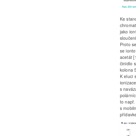
Ke stan
chromat
jako io
sloučen
Proto se
se iont
acetát 
činidlo
kolona 
K eluci 
ionizace
s naváz
polárníc
to např.
s mobil
přídavke