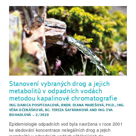
Stanovení vybraných drog a jejich
metabolitů v odpadních vodách
metodou kapalinové chromatografie
ING. DANICA POSPÍCHALOVÁ
,
RNDR. DIANA MAREŠOVÁ, PH.D.
,
ING.
VĚRA OČENÁŠKOVÁ
,
BC. TEREZA ŠAFRÁNKOVÁ
AND
ING. EVA
BOHADLOVÁ
–
2/2020
Epidemiologie odpadních vod byla navržena v roce 2001
ke sledování koncentrace nelegálních drog a jejich
metabolitů v odpadních vodách přitékajících do