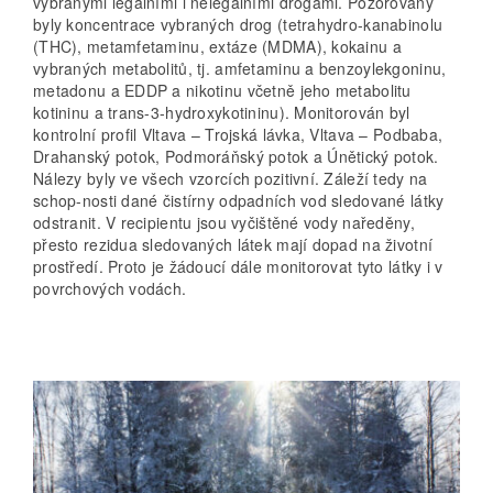
vybranými legálními i nelegálními drogami. Pozorovány
byly koncentrace vybraných drog (tetrahydro-kanabinolu
(THC), metamfetaminu, extáze (MDMA), kokainu a
vybraných metabolitů, tj. amfetaminu a benzoylekgoninu,
metadonu a EDDP a nikotinu včetně jeho metabolitu
kotininu a trans-3-hydroxykotininu). Monitorován byl
kontrolní profil Vltava – Trojská lávka, Vltava – Podbaba,
Drahanský potok, Podmoráňský potok a Únětický potok.
Nálezy byly ve všech vzorcích pozitivní. Záleží tedy na
schop-nosti dané čistírny odpadních vod sledované látky
odstranit. V recipientu jsou vyčištěné vody naředěny,
přesto rezidua sledovaných látek mají dopad na životní
prostředí. Proto je žádoucí dále monitorovat tyto látky i v
povrchových vodách.