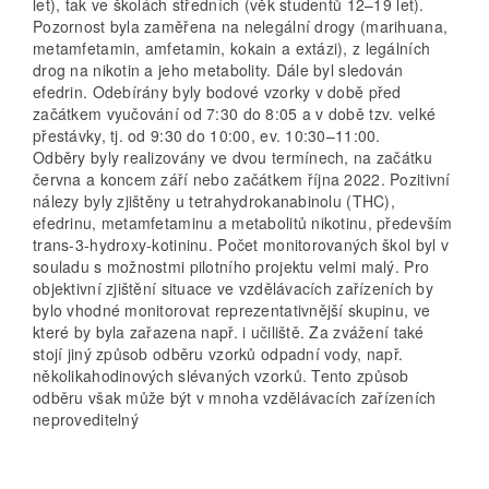
let), tak ve školách středních (věk studentů 12–19 let).
Pozornost byla zaměřena na nelegální drogy (marihuana,
metamfetamin, amfet­amin, kokain a extázi), z legálních
drog na nikotin a jeho metabolity. Dále byl sledován
efedrin. Odebírány byly bodové vzorky v době před
začátkem vyučování od 7:30 do 8:05 a v době tzv. velké
přestávky, tj. od 9:30 do 10:00, ev. 10:30–11:00.
Odběry byly realizovány ve dvou termínech, na začátku
června a koncem září nebo začátkem října 2022. Pozitivní
nálezy byly zjištěny u tetrahydrokanabinolu (THC),
efedrinu, metamfetaminu a metabolitů nikotinu, především
trans-3-hydroxy-kotininu. Počet monitorovaných škol byl v
souladu s možnostmi pilotního projektu velmi malý. Pro
objektivní zjištění situace ve vzdělávacích zařízeních by
bylo vhodné monitorovat reprezentativnější skupinu, ve
které by byla zařazena např. i učiliště. Za zvážení také
stojí jiný způsob odběru vzorků odpadní vody, např.
několikahodinových slévaných vzorků. Tento způsob
odběru však může být v mnoha vzdělávacích zařízeních
neproveditelný