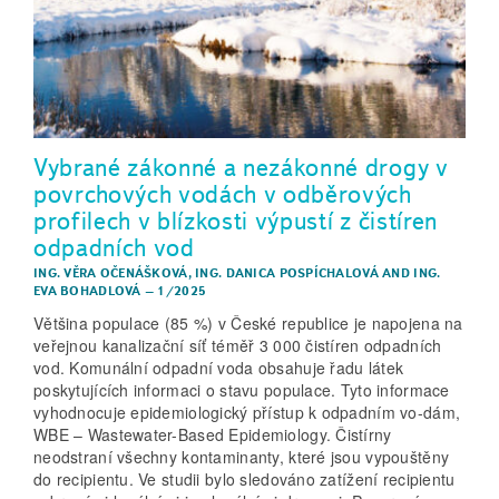
Vybrané zákonné a nezákonné drogy v
povrchových vodách v odběrových
profilech v blízkosti výpustí z čistíren
odpadních vod
ING. VĚRA OČENÁŠKOVÁ
,
ING. DANICA POSPÍCHALOVÁ
AND
ING.
EVA BOHADLOVÁ
–
1/2025
Většina populace (85 %) v České republice je napojena na
veřejnou kanalizační síť téměř 3 000 čistíren odpadních
vod. Komunální odpadní voda obsahuje řadu látek
poskytujících informaci o stavu populace. Tyto informace
vyhodnocuje epidemiologický přístup k odpadním vo-dám,
WBE – Wastewater-Based Epidemiology. Čistírny
neodstraní všechny kontaminanty, které jsou vypouštěny
do recipientu. Ve studii bylo sledováno zatížení recipientu