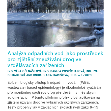
Analýza odpadních vod jako prostředek
pro zjištění zneužívání drog ve
vzdělávacích zařízeních
ING. VĚRA OČENÁŠKOVÁ
,
ING. DANICA POSPÍCHALOVÁ
,
ING. EVA
BOHADLOVÁ
AND
RNDR. DIANA MAREŠOVÁ, PH.D.
–
6/2023
Epidemiologický přístup k odpadním vodám (WBE,
wastewater based epidemiology) je dlouhodobě využíván
pro monitoring spotřeby drog pře-devším v městských
aglomeracích. V tomto pilotním projektu byl aplikován na
zjištění užívání drog ve vybraných školských zařízeních.
Testy proběhly jak v základních školách (věk žáků 6–15