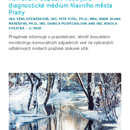
diagnostické médium hlavního města
Prahy
ING. VĚRA OČENÁŠKOVÁ
,
ING. PETR TUŠIL, PH.D., MBA
,
RNDR. DIANA
MAREŠOVÁ, PH.D.
,
ING. DANICA POSPÍCHALOVÁ
AND
ING. NIKOLA
CIELECKÁ
–
2/2020
Příspěvek informuje o pravidelném, téměř dvouletém
monitoringu komunálních odpadních vod na vybraných
odběrových místech pražské stokové sítě.