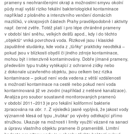
prameny s neohraničenými okraji a možnostmi smyvu okolní
půdy mají vyšší riziko fekální bakteriologické kontaminace
například z plošného a intenzivního venčení domácích
mazlíčků, v okrajových částech Prahy pravděpodobně i aktivity
např. černé zvěře. Totéž platí i pro lépe chráněné prameny
v období tání sněhu, velkých dešťů apod., kdy i do těchto
„objektů“ vniká povrchová voda. Rizikové jsou i klasické
zapuštěné studánky, kde voda z „tůňky“ prakticky neodtéká –
pokud jsou v blízkosti obydlí či jiného zdroje kontaminace,
mohou být i intenzivně kontaminovány. Dobře jímané prameny,
především typu trubky vytékající z ochranné zídky nebo
z dokonale uzavřeného objektu, jsou celkem bez rizika
kontaminace – pokud není voda vedena z větší vzdálenosti
s možností kontaminace na cestě nebo pokud není voda
kontaminovaná již ve zvodni (například z netěsné kanalizace).
Analýza pro soubor soustavně monitorovaných pramenů
v období 2011–2013 je pro fekální koliformní bakterie
zpracována na
obr. 1
. Z výsledků jasně vyplývá, že jakost vody
významně klesá od typu „trubka“ po vývěry odtékající přímo
stružkou. Ukazuje na možnosti i limity využití vázané na sanaci
a úpravu vlastního objektu pramene či prameniště. Limitní