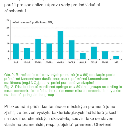
použít pro spolehlivou úpravu vody pro individuální
zásobování.
Obr. 2. Rozdělení monitorovaných pramenů (n = 89) do skupin podle
průměrné koncentrace dusičnanu; osa x: průměrná koncentrace
dusičnanu [mg/l NO
], osa y: počet pramenů ve skupině
3
Fig. 2. Distribution of monitored springs (n = 89) into groups according to
mean concentration of nitrate; x-axis: mean nitrate concentration, y-axis:
number of springs in the group
Při zkoumání příčin kontaminace městských pramenů jsme
zjistili, že úroveň výskytu bakteriologických indikátorů jakosti,
na rozdíl od chemických ukazatelů, souvisí také se stavem
vlastního prameniště, resp. „objektu“ pramene. Otevřené