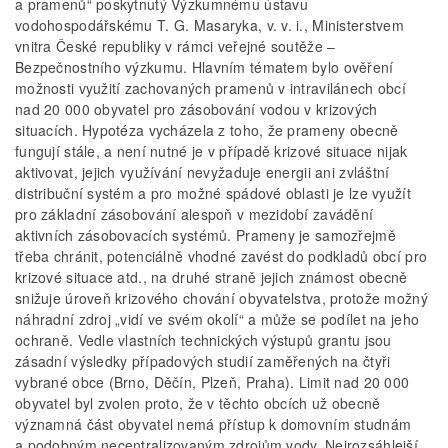
a pramenů“ poskytnutý Výzkumnému ústavu
vodohospodářskému T. G. Masaryka, v. v. i., Ministerstvem
vnitra České republiky v rámci veřejné soutěže –
Bezpečnostního výzkumu. Hlavním tématem bylo ověření
možnosti využití zachovaných pramenů v intravilánech obcí
nad 20 000 obyvatel pro zásobování vodou v krizových
situacích. Hypotéza vycházela z toho, že prameny obecně
fungují stále, a není nutné je v případě krizové situace nijak
aktivovat, jejich využívání nevyžaduje energii ani zvláštní
distribuční systém a pro možné spádové oblasti je lze využít
pro základní zásobování alespoň v mezidobí zavádění
aktivních zásobovacích systémů. Prameny je samozřejmě
třeba chránit, potenciálně vhodné zavést do podkladů obcí pro
krizové situace atd., na druhé straně jejich známost obecně
snižuje úroveň krizového chování obyvatelstva, protože možný
náhradní zdroj „vidí ve svém okolí“ a může se podílet na jeho
ochraně. Vedle vlastních technických výstupů grantu jsou
zásadní výsledky případových studií zaměřených na čtyři
vybrané obce (Brno, Děčín, Plzeň, Praha). Limit nad 20 000
obyvatel byl zvolen proto, že v těchto obcích už obecně
významná část obyvatel nemá přístup k domovním studnám
a podobným necentralizovaným zdrojům vody. Nejrozsáhlejší