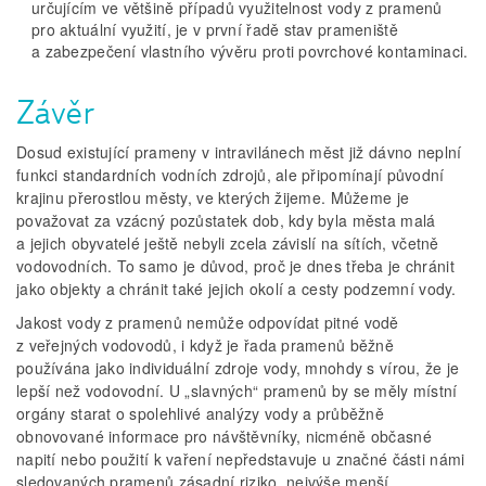
určujícím ve většině případů využitelnost vody z pramenů
pro aktuální využití, je v první řadě stav prameniště
a zabezpečení vlastního vývěru proti povrchové kontaminaci.
Závěr
Dosud existující prameny v intravilánech měst již dávno neplní
funkci standardních vodních zdrojů, ale připomínají původní
krajinu přerostlou městy, ve kterých žijeme. Můžeme je
považovat za vzácný pozůstatek dob, kdy byla města malá
a jejich obyvatelé ještě nebyli zcela závislí na sítích, včetně
vodovodních. To samo je důvod, proč je dnes třeba je chránit
jako objekty a chránit také jejich okolí a cesty podzemní vody.
Jakost vody z pramenů nemůže odpovídat pitné vodě
z veřejných vodovodů, i když je řada pramenů běžně
používána jako individuální zdroje vody, mnohdy s vírou, že je
lepší než vodovodní. U „slavných“ pramenů by se měly místní
orgány starat o spolehlivé analýzy vody a průběžně
obnovované informace pro návštěvníky, nicméně občasné
napití nebo použití k vaření nepředstavuje u značné části námi
sledovaných pramenů zásadní riziko, nejvýše menší