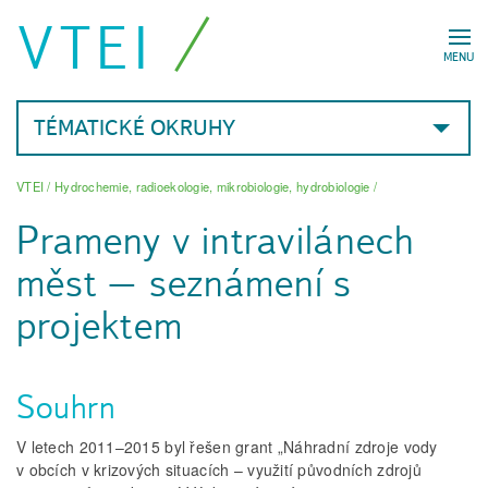
VTEI
MENU
TÉMATICKÉ OKRUHY
VTEI
/
Hydrochemie, radioekologie, mikrobiologie, hydrobiologie
/
Prameny v intravilánech
měst – seznámení s
projektem
Souhrn
V letech 2011–2015 byl řešen grant „Náhradní zdroje vody
v obcích v krizových situacích – využití původních zdrojů