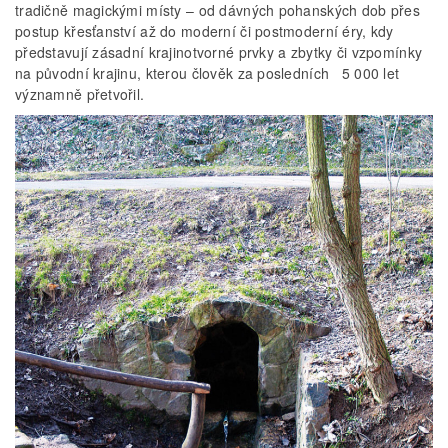
tradičně magickými místy – od dávných pohanských dob přes
postup křesťanství až do moderní či postmoderní éry, kdy
představují zásadní krajinotvorné prvky a zbytky či vzpomínky
na původní krajinu, kterou člověk za posledních 5 000 let
významně přetvořil.