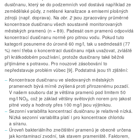
dusičnanu, který se do podzemních vod dostává například ze
zemědělské půdy, z netěsné kanalizace a emisemi plošných
zdrojů (např. doprava). Na
obr. 2
jsou zpracovány průměrné
koncentrace dusičnanu všech soustavně monitorovaných
městských pramenů (n = 89). Padesát osm pramenů odpovídá
koncentrací dusičnanu normě pro pitnou vodu. Pokud tuto
kategorii posuneme do úrovně 60 mg/l, tak u sedmdesáti (77
%) není třeba o koncentraci dusičnanu nijak uvažovat, zvláště
při krátkodobém používání, protože dusičnany také běžně
přijímáme s potravou. Pro nouzové zásobování to
nepředstavuje problém vůbec [9]. Podstatná jsou tři zjištění:
Koncentrace dusičnanu ve sledovaných městských
pramenech bývá mírně zvýšená proti přirozenému pozadí.
V našem souboru dat je většina pramenů pod limitem 50
mg/l NO
, což je základ většiny světových norem pro jakost
3
pitné vody a hodnoty přes 100 mg/l jsou výjimkou.
Sezonní variabilita koncentrací dusičnanu je relativně nízká.
Nízká sezonní variabilita platí i pro koncentrace chloridu
a síranu.
Úroveň bakteriálního znečištění pramenů je obecně určena
jak kontaminací zvodní, tak stavem prameniště. Faktorem,