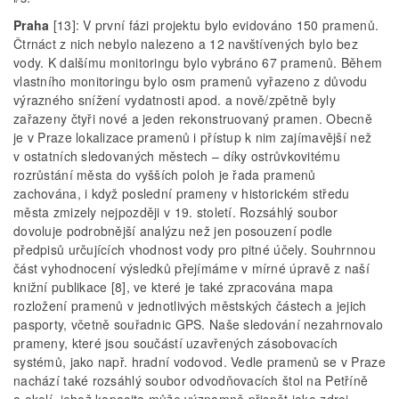
Praha
[13]: V první fázi projektu bylo evidováno 150 pramenů.
Čtrnáct z nich nebylo nalezeno a 12 navštívených bylo bez
vody. K dalšímu monitoringu bylo vybráno 67 pramenů. Během
vlastního monitoringu bylo osm pramenů vyřazeno z důvodu
výrazného snížení vydatnosti apod. a nově/zpětně byly
zařazeny čtyři nové a jeden rekonstruovaný pramen. Obecně
je v Praze lokalizace pramenů i přístup k nim zajímavější než
v ostatních sledovaných městech – díky ostrůvkovitému
rozrůstání města do vyšších poloh je řada pramenů
zachována, i když poslední prameny v historickém středu
města zmizely nejpozději v 19. století. Rozsáhlý soubor
dovoluje podrobnější analýzu než jen posouzení podle
předpisů určujících vhodnost vody pro pitné účely. Souhrnnou
část vyhodnocení výsledků přejímáme v mírné úpravě z naší
knižní publikace [8], ve které je také zpracována mapa
rozložení pramenů v jednotlivých městských částech a jejich
pasporty, včetně souřadnic GPS. Naše sledování nezahrnovalo
prameny, které jsou součástí uzavřených zásobovacích
systémů, jako např. hradní vodovod. Vedle pramenů se v Praze
nachází také rozsáhlý soubor odvodňovacích štol na Petříně
a okolí, jehož kapacita může významně přispět jako zdroj