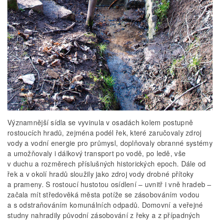
Významnější sídla se vyvinula v osadách kolem postupně
rostoucích hradů, zejména podél řek, které zaručovaly zdroj
vody a vodní energie pro průmysl, doplňovaly obranné systémy
a umožňovaly i dálkový transport po vodě, po ledě, vše
v duchu a rozměrech příslušných historických epoch. Dále od
řek a v okolí hradů sloužily jako zdroj vody drobné přítoky
a prameny. S rostoucí hustotou osídlení – uvnitř i vně hradeb –
začala mít středověká města potíže se zásobováním vodou
a s odstraňováním komunálních odpadů. Domovní a veřejné
studny nahradily původní zásobování z řeky a z případných