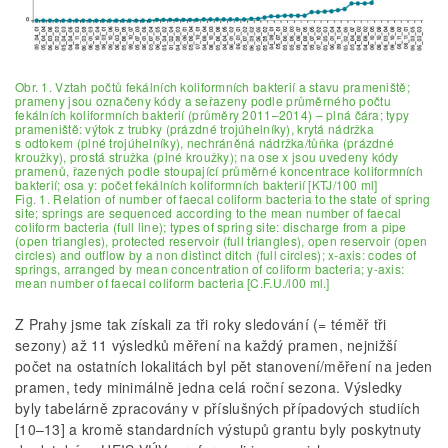
Obr. 1. Vztah počtů fekálních koliformních bakterií a stavu prameniště;
prameny jsou označeny kódy a seřazeny podle průměrného počtu
fekálních koliformních bakterií (průměry 2011–2014) – plná čára; typy
prameniště: výtok z trubky (prázdné trojúhelníky), krytá nádržka
s odtokem (plné trojúhelníky), nechráněná nádržka/tůňka (prázdné
kroužky), prostá stružka (plné kroužky); na ose x jsou uvedeny kódy
pramenů, řazených podle stoupající průměrné koncentrace koliformních
bakterií; osa y: počet fekálních koliformních bakterií [KTJ/100 ml]
Fig. 1. Relation of number of faecal coliform bacteria to the state of spring
site; springs are sequenced according to the mean number of faecal
coliform bacteria (full line); types of spring site: discharge from a pipe
(open triangles), protected reservoir (full triangles), open reservoir (open
circles) and outflow by a non distinct ditch (full circles); x-axis: codes of
springs, arranged by mean concentration of coliform bacteria; y-axis:
mean number of faecal coliform bacteria [C.F.U./l00 ml.]
Z Prahy jsme tak získali za tři roky sledování (= téměř tři
sezony) až 11 výsledků měření na každý pramen, nejnižší
počet na ostatních lokalitách byl pět stanovení/měření na jeden
pramen, tedy minimálně jedna celá roční sezona. Výsledky
byly tabelárně zpracovány v příslušných případových studiích
[10–13] a kromě standardních výstupů grantu byly poskytnuty