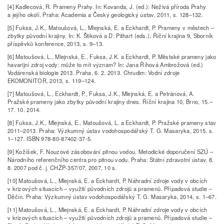
[4] Kadlecová, R. Prameny Prahy. In: Kovanda, J. (ed.): Neživá příroda Prahy
a jejího okolí. Praha: Academia a Český geologický ústav, 2011, s. 128–132.
[5] Fuksa, J.K., Matoušová, L., Mlejnská, E. a Eckhardt, P. Prameny v městech –
zbytky původní krajiny. In: K. Štiková a D. Pithart (eds.), Říční krajina 9, Sborník
příspěvků konference, 2013, s. 9–13.
[6] Matoušová, L., Mlejnská, E., Fuksa, J.K. a Eckhardt, P. Městské prameny jako
havarijní zdroj vody: může to mít význam? In: Jana Říhová Ambrožová (ed.)
Vodárenská biologie 2013. Praha, 6. 2. 2013. Chrudim: Vodní zdroje
EKOMONITOR, 2013, s. 119–124.
[7] Matoušová, L., Eckhardt, P., Fuksa, J.K., Mlejnská, E. a Petránová, A.
Pražské prameny jako zbytky původní krajiny dnes. Říční krajina 10, Brno, 15.–
17. 10. 2014.
[8] Fuksa, J.K., Mlejnská, E., Matoušová, L. a Eckhardt, P. Pražské prameny stav
2011–2013. Praha: Výzkumný ústav vodohospodářský T. G. Masaryka, 2015, s.
1–127. ISBN 978-80-87402-37-5.
[9] Kožíšek, F. Nouzové zásobování pitnou vodou. Metodické doporučení SZÚ –
Národního referenčního centra pro pitnou vodu. Praha: Státní zdravotní ústav, 8.
8. 2007 pod č. j. CHŽP-357/07, 2007, 10 s.
[10] Matoušová, L., Mlejnská, E. a Eckhardt, P. Náhradní zdroje vody v obcích
v krizových situacích – využití původních zdrojů a pramenů. Případová studie –
Děčín. Praha: Výzkumný ústav vodohospodářský T. G. Masaryka, 2014, s. 1–67.
[11] Matoušová, L., Mlejnská, E. a Eckhardt, P. Náhradní zdroje vody v obcích
v krizových situacích – využití původních zdrojů a pramenů. Případová studie –