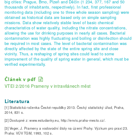
big cities: Prague, Brno, Plzeň and Děčín (1 234, 377, 167 and 50
thousands of inhabitants, respectively). In fact, first professional
monitoring data (including one to three whole season sampling) were
obtained as historical data are based only on simple sampling
missions. Data show relatively stable level of basic chemical
characteristics of water quality, including the nitrate concentrations,
allowing the use for drinking purposes in nearly all cases. Bacterial
contamination was highly fluctuating and boiling or disinfection should
be required in most cases. The level of bacterial contamination was
directly affected by the state of the entire spring site and close
vicinity. Thus, a reshaping of spring sites could lead to some
improvement of the quality of spring water in general, which must be
verified experimentally.
Článek v pdf
VTEI 2/2016 Prameny v intravilánech měst
Literatura
[1] Statistická ročenka České republiky 2013. Český statistický úřad, Praha,
2014, 831 s.
[2] Dostupné z: www.estudanky.eu, http://envis.praha-mesto.cz/.
[3] Veger, J. Prameny a vodovodní štoly na území Prahy. Výzkum pro praxi 23.
Praha: VÚV TGM, 1993, 102 s.