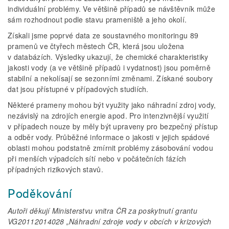
individuální problémy. Ve většině případů se návštěvník může
sám rozhodnout podle stavu prameniště a jeho okolí.
Získali jsme poprvé data ze soustavného monitoringu 89
pramenů ve čtyřech městech ČR, která jsou uložena
v databázích. Výsledky ukazují, že chemické charakteristiky
jakosti vody (a ve většině případů i vydatnost) jsou poměrně
stabilní a nekolísají se sezonními změnami. Získané soubory
dat jsou přístupné v případových studiích.
Některé prameny mohou být využity jako náhradní zdroj vody,
nezávislý na zdrojích energie apod. Pro intenzivnější využití
v případech nouze by měly být upraveny pro bezpečný přístup
a odběr vody. Průběžné informace o jakosti v jejich spádové
oblasti mohou podstatně zmírnit problémy zásobování vodou
při menších výpadcích sítí nebo v počátečních fázích
případných rizikových stavů.
Poděkování
Autoři děkují Ministerstvu vnitra ČR za poskytnutí grantu
VG20112014028 „Náhradní zdroje vody v obcích v krizových