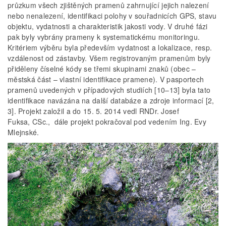
průzkum všech zjištěných pramenů zahrnující jejich nalezení
nebo nenalezení, identifikaci polohy v souřadnicích GPS, stavu
objektu, vydatnosti a charakteristik jakosti vody. V druhé fázi
pak byly vybrány prameny k systematickému monitoringu.
Kritériem výběru byla především vydatnost a lokalizace, resp.
vzdálenost od zástavby. Všem registrovaným pramenům byly
přiděleny číselné kódy se třemi skupinami znaků (obec –
městská část – vlastní identifikace pramene). V pasportech
pramenů uvedených v případových studiích [10–13] byla tato
identifikace navázána na další databáze a zdroje informací [2,
3]. Projekt založil a do 15. 5. 2014 vedl RNDr. Josef
Fuksa, CSc., dále projekt pokračoval pod vedením Ing. Evy
Mlejnské.