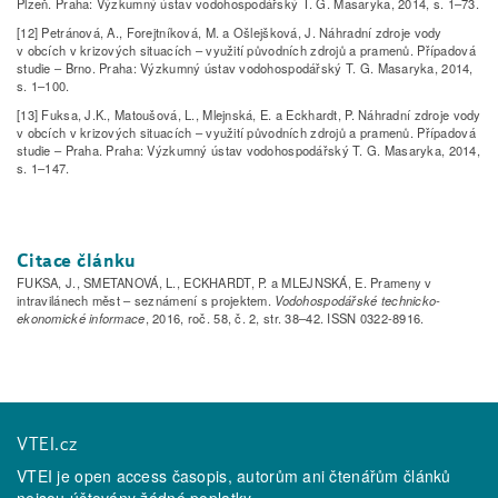
Plzeň. Praha: Výzkumný ústav vodohospodářský T. G. Masaryka, 2014, s. 1–73.
[12] Petránová, A., Forejtníková, M. a Ošlejšková, J. Náhradní zdroje vody
v obcích v krizových situacích – využití původních zdrojů a pramenů. Případová
studie – Brno. Praha: Výzkumný ústav vodohospodářský T. G. Masaryka, 2014,
s. 1–100.
[13] Fuksa, J.K., Matoušová, L., Mlejnská, E. a Eckhardt, P. Náhradní zdroje vody
v obcích v krizových situacích – využití původních zdrojů a pramenů. Případová
studie – Praha. Praha: Výzkumný ústav vodohospodářský T. G. Masaryka, 2014,
s. 1–147.
Citace článku
FUKSA, J., SMETANOVÁ, L., ECKHARDT, P. a MLEJNSKÁ, E. Prameny v
intravilánech měst – seznámení s projektem.
Vodohospodářské technicko-
ekonomické informace
, 2016, roč. 58, č. 2, str. 38–42. ISSN 0322-8916.
VTEI.cz
VTEI je open access časopis, autorům ani čtenářům článků
nejsou účtovány žádné poplatky.