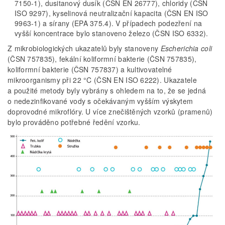
7150-1), dusitanový dusík (ČSN EN 26777), chloridy (ČSN
ISO 9297), kyselinová neutralizační kapacita (ČSN EN ISO
9963-1) a sírany (EPA 375.4). V případech podezření na
vyšší koncentrace bylo stanoveno železo (ČSN ISO 6332).
Z mikrobiologických ukazatelů byly stanoveny
Escherichia coli
(ČSN 757835), fekální koliformní bakterie (ČSN 757835),
koliformní bakterie (ČSN 757837) a kultivovatelné
mikroorganismy při 22 °C (ČSN EN ISO 6222). Ukazatele
a použité metody byly vybrány s ohledem na to, že se jedná
o nedezinfikované vody s očekávaným vyšším výskytem
doprovodné mikroflóry. U více znečištěných vzorků (pramenů)
bylo prováděno potřebné ředění vzorku.