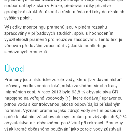
soubor dat byl získán v Praze, především díky příznivé
geologické struktuře území a růstu města od řeky do okolních
vyšších poloh.
Výsledky monitoringu pramenů jsou v plném rozsahu
zpracovány v případových studiích, spolu s hodnocením
využitelnosti pramenů pro nouzové zásobování. Tento text je
věnován především zobecnění výsledků monitoringu
sledovaných pramenů.
Úvod
Prameny jsou historické zdroje vody, které již v dávné historii
určovaly, vedle vodních toků, místa zakládání sídel a trasy
migračních cest. V roce 2013 bylo 93,8 % obyvatelstva ČR
napojeno na veřejné vodovody [1], které dodávají upravenou
pitnou vodu s kontrolovanou jakostí odpovídající příslušným
normám. Význam pramenů jako zdrojů vody se tím posouvá
spíše k lokálním zásobovacím systémům pro zbývajících 6,2 %
obyvatelstva a k občasnému používání při rekreaci. Prameny
však kromě občasného používání jako zdroje vody zůstávají