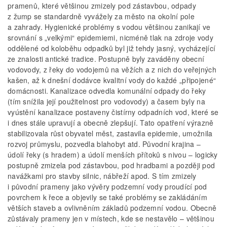
pramenů, které většinou zmizely pod zástavbou, odpady
z žump se standardně vyvážely za město na okolní pole
a zahrady. Hygienické problémy s vodou většinou zanikají ve
srovnání s „velkými“ epidemiemi, nicméně tlak na zdroje vody
oddělené od koloběhu odpadků byl již tehdy jasný, vycházející
ze znalosti antické tradice. Postupně byly zaváděny obecní
vodovody, z řeky do vodojemů na věžích a z nich do veřejných
kašen, až k dnešní dodávce kvalitní vody do každé „připojené“
domácnosti. Kanalizace odvedla komunální odpady do řeky
(tím snížila její použitelnost pro vodovody) a časem byly na
vyústění kanalizace postaveny čistírny odpadních vod, které se
i dnes stále upravují a obecně zlepšují. Tato opatření výrazně
stabilizovala růst obyvatel měst, zastavila epidemie, umožnila
rozvoj průmyslu, pozvedla blahobyt atd. Původní krajina –
údolí řeky (s hradem) a údolí menších přítoků s nivou – logicky
postupně zmizela pod zástavbou, pod hradbami a později pod
navážkami pro stavby silnic, nábřeží apod. S tím zmizely
i původní prameny jako vývěry podzemní vody proudící pod
povrchem k řece a objevily se také problémy se zakládáním
větších staveb a ovlivněním základů podzemní vodou. Obecně
zůstávaly prameny jen v místech, kde se nestavělo – většinou