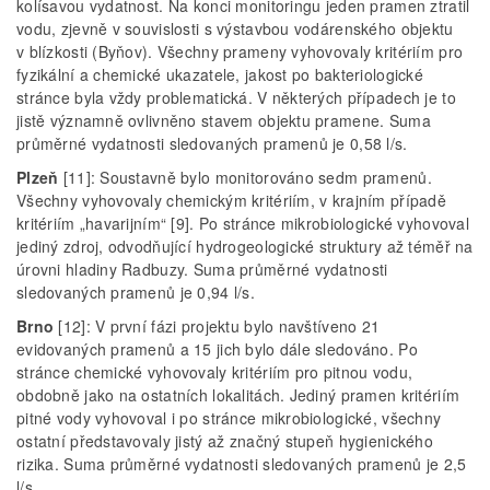
kolísavou vydatnost. Na konci monitoringu jeden pramen ztratil
vodu, zjevně v souvislosti s výstavbou vodárenského objektu
v blízkosti (Byňov). Všechny prameny vyhovovaly kritériím pro
fyzikální a chemické ukazatele, jakost po bakteriologické
stránce byla vždy problematická. V některých případech je to
jistě významně ovlivněno stavem objektu pramene. Suma
průměrné vydatnosti sledovaných pramenů je 0,58 l/s.
Plzeň
[11]: Soustavně bylo monitorováno sedm pramenů.
Všechny vyhovovaly chemickým kritériím, v krajním případě
kritériím „havarijním“ [9]. Po stránce mikrobiologické vyhovoval
jediný zdroj, odvodňující hydrogeologické struktury až téměř na
úrovni hladiny Radbuzy. Suma průměrné vydatnosti
sledovaných pramenů je 0,94 l/s.
Brno
[12]: V první fázi projektu bylo navštíveno 21
evidovaných pramenů a 15 jich bylo dále sledováno. Po
stránce chemické vyhovovaly kritériím pro pitnou vodu,
obdobně jako na ostatních lokalitách. Jediný pramen kritériím
pitné vody vyhovoval i po stránce mikrobiologické, všechny
ostatní představovaly jistý až značný stupeň hygienického
rizika. Suma průměrné vydatnosti sledovaných pramenů je 2,5
l/s.