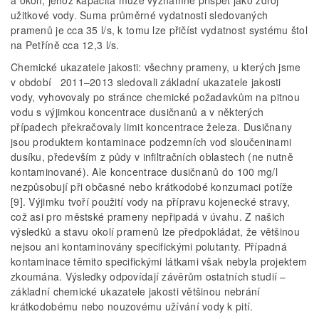
užitkové vody. Suma průměrné vydatnosti sledovaných
pramenů je cca 35 l/s, k tomu lze přičíst vydatnost systému štol
na Petříně cca 12,3 l/s.
Chemické ukazatele jakosti: všechny prameny, u kterých jsme
v období 2011–2013 sledovali základní ukazatele jakosti
vody, vyhovovaly po stránce chemické požadavkům na pitnou
vodu s výjimkou koncentrace dusičnanů a v některých
případech překračovaly limit koncentrace železa. Dusičnany
jsou produktem kontaminace podzemních vod sloučeninami
dusíku, především z půdy v infiltračních oblastech (ne nutně
kontaminované). Ale koncentrace dusičnanů do 100 mg/l
nezpůsobují při občasné nebo krátkodobé konzumaci potíže
[9]. Výjimku tvoří použití vody na přípravu kojenecké stravy,
což asi pro městské prameny nepřipadá v úvahu. Z našich
výsledků a stavu okolí pramenů lze předpokládat, že většinou
nejsou ani kontaminovány specifickými polutanty. Případná
kontaminace těmito specifickými látkami však nebyla projektem
zkoumána. Výsledky odpovídají závěrům ostatních studií –
základní chemické ukazatele jakosti většinou nebrání
krátkodobému nebo nouzovému užívání vody k pití.