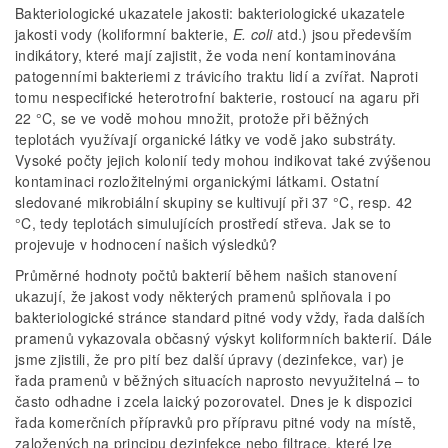
Bakteriologické ukazatele jakosti: bakteriologické ukazatele
jakosti vody (koliformní bakterie,
E. coli
atd.) jsou především
indikátory, které mají zajistit, že voda není kontaminována
patogenními bakteriemi z trávicího traktu lidí a zvířat. Naproti
tomu nespecifické heterotrofní bakterie, rostoucí na agaru při
22 °C, se ve vodě mohou množit, protože při běžných
teplotách využívají organické látky ve vodě jako substráty.
Vysoké počty jejich kolonií tedy mohou indikovat také zvýšenou
kontaminaci rozložitelnými organickými látkami. Ostatní
sledované mikrobiální skupiny se kultivují při 37 °C, resp. 42
°C, tedy teplotách simulujících prostředí střeva. Jak se to
projevuje v hodnocení našich výsledků?
Průměrné hodnoty počtů bakterií během našich stanovení
ukazují, že jakost vody některých pramenů splňovala i po
bakteriologické stránce standard pitné vody vždy, řada dalších
pramenů vykazovala občasný výskyt koliformních bakterií. Dále
jsme zjistili, že pro pití bez další úpravy (dezinfekce, var) je
řada pramenů v běžných situacích naprosto nevyužitelná – to
často odhadne i zcela laický pozorovatel. Dnes je k dispozici
řada komerčních přípravků pro přípravu pitné vody na místě,
založených na principu dezinfekce nebo filtrace, které lze