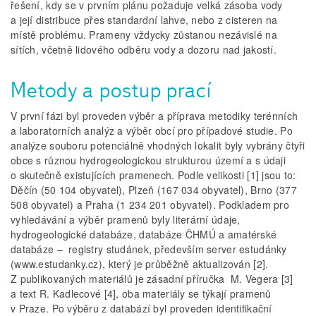
řešení, kdy se v prvním plánu požaduje velká zásoba vody
a její distribuce přes standardní lahve, nebo z cisteren na
místě problému. Prameny vždycky zůstanou nezávislé na
sítích, včetně lidového odběru vody a dozoru nad jakostí.
Metody a postup prací
V první fázi byl proveden výběr a příprava metodiky terénních
a laboratorních analýz a výběr obcí pro případové studie. Po
analýze souboru potenciálně vhodných lokalit byly vybrány čtyři
obce s různou hydrogeologickou strukturou území a s údaji
o skutečně existujících pramenech. Podle velikosti [1] jsou to:
Děčín (50 104 obyvatel), Plzeň (167 034 obyvatel), Brno (377
508 obyvatel) a Praha (1 234 201 obyvatel). Podkladem pro
vyhledávání a výběr pramenů byly literární údaje,
hydrogeologické databáze, databáze ČHMÚ a amatérské
databáze – registry studánek, především server estudánky
(www.estudanky.cz), který je průběžně aktualizován [2].
Z publikovaných materiálů je zásadní příručka M. Vegera [3]
a text R. Kadlecové [4], oba materiály se týkají pramenů
v Praze. Po výběru z databází byl proveden identifikační