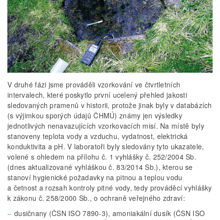
V druhé fázi jsme prováděli vzorkování ve čtvrtletních
intervalech, které poskytlo první ucelený přehled jakosti
sledovaných pramenů v historii, protože jinak byly v databázích
(s výjimkou sporých údajů ČHMÚ) známy jen výsledky
jednotlivých nenavazujících vzorkovacích misí. Na místě byly
stanoveny teplota vody a vzduchu, vydatnost, elektrická
konduktivita a pH. V laboratoři byly sledovány tyto ukazatele,
volené s ohledem na přílohu č. 1 vyhlášky č. 252/2004 Sb.
(dnes aktualizované vyhláškou č. 83/2014 Sb.), kterou se
stanoví hygienické požadavky na pitnou a teplou vodu
a četnost a rozsah kontroly pitné vody, tedy prováděcí vyhlášky
k zákonu č. 258/2000 Sb., o ochraně veřejného zdraví:
dusičnany (ČSN ISO 7890-3), amoniakální dusík (ČSN ISO