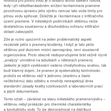
hodnota pro pitnou vodu je u obsahu těchto bakterií nulová,
tedy i při několikanásobném snížení kontaminace pramene
povrchovou úpravou jeho vývěru nemusí tato voda limity pro
pitnou vodu splňovat. Důležitá je i kontaminace z infiltračního
území pramene. V městských podmínkách většinou nelze
dostatečnou soustavnou a dlouhodobou ochranu infiltrační
oblasti zabezpečit.
Zde je nutno upozornit na jeden problematický aspekt
nezávislé péče o prameny/studánky. I když je tato péče
většinou pod dozorem místní samosprávy, není soustavně
organizována. Proto obecně nedoporučujeme brát vážně různé
„analýzy“ umístěné na tabulkách u některých pramenů.
Jakkoliv je jejich vyvěšování vedeno chvályhodnou snahou, tak
budí klamný dojem, že pramen je systematicky kontrolován,
protože se většinou váží k jednomu (starému a často
nečitelnému) datu odběru a mnohdy nerespektují dnes
standardní zásady kvality vzorkovacích a laboratorních prací
a jejich dokumentace.
Tento vztah – závislost na stavu městského pramene/vývěru –
většinou nebyl prokázán pro chemické charakteristiky
a konduktivitu vody. To lze demonstrovat na distribuci