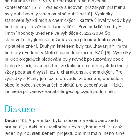
do databáze HEIS VÚV a referovali jsme o nich na
konferencích [5–7]. Výsledky sledování pražských pramenů
byly publikovány v samostatné publikaci [8]. Výsledky
stanovení fyzikálních a chemických ukazatelů kvality vody byly
hodnoceny na základě dvou kritérií. Prvním kritériem byly
limitní hodnoty uvedené ve vyhlášce č. 252/2004 Sb.,
stanovující hygienické požadavky na pitnou a teplou vodu,
v platném znění. Druhým kritériem byly tzv. „havarijní“ limitní
hodnoty uvedené v Metodickém doporučení SZÚ [9]. Výsledky
mikrobiologických sledování byly rovněž posuzovány podle
těchto kritérií, ovšem s tím, že kolísání naměřených hodnot je
vždy podstatně vyšší než u charakteristik chemických. Pro
výsledky z Prahy je možno provádět zobecnění, pro ostatní
obce je počet sledovaných objektů pro zobecňování nízký,
zejména při vysoké variabilitě geologických podmínek.
Diskuse
Děčín
[10]: V první fázi bylo nalezeno a evidováno sedm
pramenů, k dalšímu monitoringu bylo vybráno pět, z nichž
jeden byl opuštěn během projektu pro minimální nebo silně