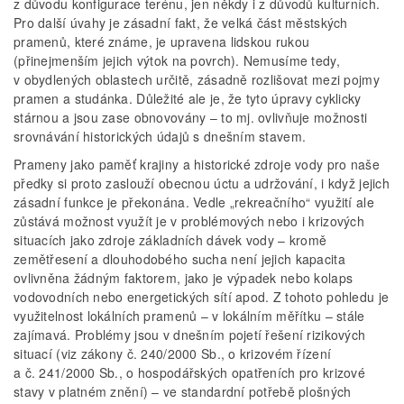
z důvodu konfigurace terénu, jen někdy i z důvodů kulturních.
Pro další úvahy je zásadní fakt, že velká část městských
pramenů, které známe, je upravena lidskou rukou
(přinejmenším jejich výtok na povrch). Nemusíme tedy,
v obydlených oblastech určitě, zásadně rozlišovat mezi pojmy
pramen a studánka. Důležité ale je, že tyto úpravy cyklicky
stárnou a jsou zase obnovovány – to mj. ovlivňuje možnosti
srovnávání historických údajů s dnešním stavem.
Prameny jako paměť krajiny a historické zdroje vody pro naše
předky si proto zaslouží obecnou úctu a udržování, i když jejich
zásadní funkce je překonána. Vedle „rekreačního“ využití ale
zůstává možnost využít je v problémových nebo i krizových
situacích jako zdroje základních dávek vody – kromě
zemětřesení a dlouhodobého sucha není jejich kapacita
ovlivněna žádným faktorem, jako je výpadek nebo kolaps
vodovodních nebo energetických sítí apod. Z tohoto pohledu je
využitelnost lokálních pramenů – v lokálním měřítku – stále
zajímavá. Problémy jsou v dnešním pojetí řešení rizikových
situací (viz zákony č. 240/2000 Sb., o krizovém řízení
a č. 241/2000 Sb., o hospodářských opatřeních pro krizové
stavy v platném znění) – ve standardní potřebě plošných