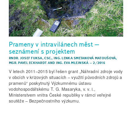
Prameny v intravilánech měst –
seznámení s projektem
RNDR. JOSEF FUKSA, CSC.
,
ING. LENKA SMETANOVÁ MATOUŠOVÁ
,
MGR. PAVEL ECKHARDT
AND
ING. EVA MLEJNSKÁ
–
2/2016
V letech 2011–2015 byl řešen grant „Náhradní zdroje vody
v obcích v krizových situacích – využití původních zdrojů a
pramenů“ poskytnutý Výzkumnému ústavu
vodohospodářskému T. G. Masaryka, v. v. i.,
Ministerstvem vnitra České republiky v rámci veřejné
soutěže – Bezpečnostního výzkumu.