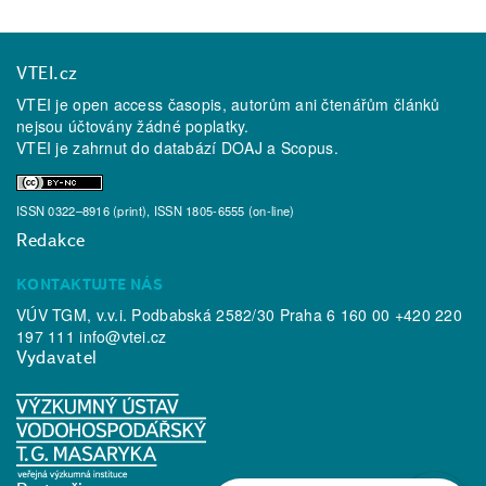
VTEI.cz
VTEI je open access časopis, autorům ani čtenářům článků
nejsou účtovány žádné poplatky.
VTEI je zahrnut do databází
DOAJ
a
Scopus
.
ISSN 0322–8916 (print), ISSN 1805-6555 (on-line)
Redakce
KONTAKTUJTE NÁS
VÚV TGM, v.v.i. Podbabská 2582/30 Praha 6 160 00 +420 220
197 111
info@vtei.cz
Vydavatel