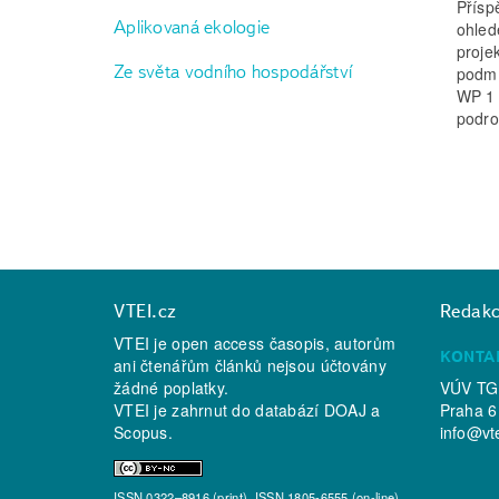
Přísp
Aplikovaná ekologie
ohled
proje
Ze světa vodního hospodářství
podmí
WP 1 
podro
VTEI.cz
Redak
VTEI je open access časopis, autorům
KONTA
ani čtenářům článků nejsou účtovány
žádné poplatky.
VÚV TGM
VTEI je zahrnut do databází
DOAJ
a
Praha 6
Scopus
.
info@vt
ISSN 0322–8916 (print), ISSN 1805-6555 (on-line)