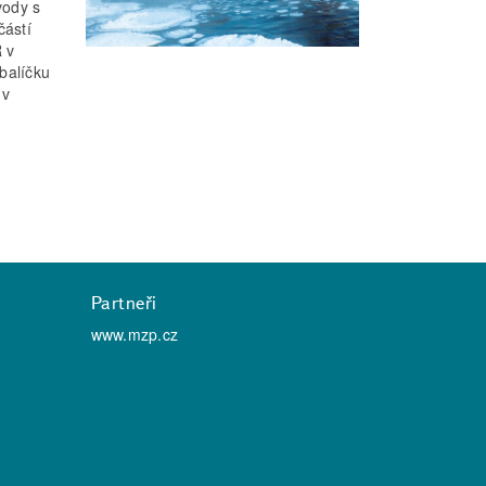
vody s
částí
 v
balíčku
 v
Partneři
www.mzp.cz