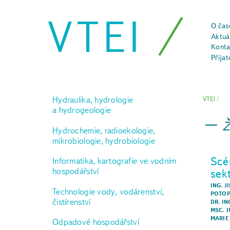
VTEI
O čas
Aktuál
Konta
Přijat
Hydraulika, hydrologie
VTEI
/
a hydrogeologie
Hydrochemie, radioekologie,
mikrobiologie, hydrobiologie
Scé
Informatika, kartografie ve vodním
hospodářství
sek
ING. J
Technologie vody, vodárenství,
POTO
čistírenství
DR. I
MSC. 
MARIE
Odpadové hospodářství