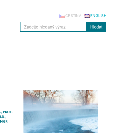
ČEŠTINA
ENGLISH
Hledat
.
,
PROF.
.D.
,
,
MGR.