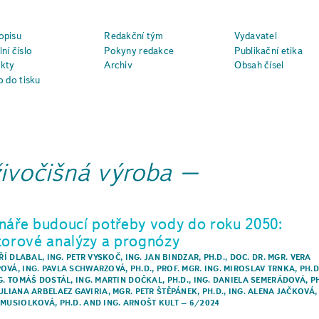
opisu
Redakční tým
Vydavatel
ní číslo
Pokyny redakce
Publikační etika
kty
Archiv
Obsah čísel
o do tisku
živočišná výroba
náře budoucí potřeby vody do roku 2050:
torové analýzy a prognózy
IŘÍ DLABAL
,
ING. PETR VYSKOČ
,
ING. JAN BINDZAR, PH.D.
,
DOC. DR. MGR. VERA
POVÁ
,
ING. PAVLA SCHWARZOVÁ, PH.D.
,
PROF. MGR. ING. MIROSLAV TRNKA, PH.D
NG. TOMÁŠ DOSTÁL
,
ING. MARTIN DOČKAL, PH.D.
,
ING. DANIELA SEMERÁDOVÁ, PH
JULIANA ARBELAEZ GAVIRIA
,
MGR. PETR ŠTĚPÁNEK, PH.D.
,
ING. ALENA JAČKOVÁ
 MUSIOLKOVÁ, PH.D.
AND
ING. ARNOŠT KULT
–
6/2024