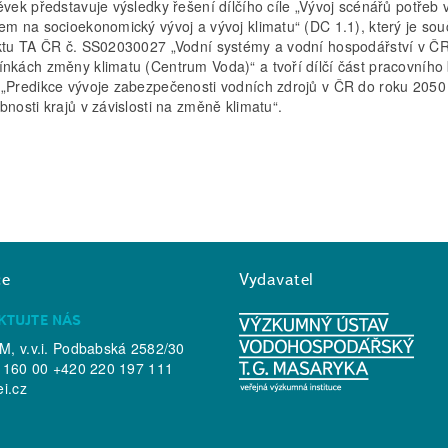
ěvek představuje výsledky řešení dílčího cíle „Vývoj scénářů potřeb 
em na socioekonomický vývoj a vývoj klimatu“ (DC 1.1), který je sou
ktu TA ČR č. SS02030027 „Vodní systémy a vodní hospodářství v ČR
nkách změny klimatu (Centrum Voda)“ a tvoří dílčí část pracovního 
„Predikce vývoje zabezpečenosti vodních zdrojů v ČR do roku 2050
bnosti krajů v závislosti na změně klimatu“.
ce
Vydavatel
KTUJTE NÁS
, v.v.i. Podbabská 2582/30
 160 00 +420 220 197 111
ei.cz