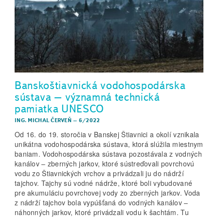
Banskoštiavnická vodohospodárska
sústava – významná technická
pamiatka UNESCO
ING. MICHAL ČERVEŇ
–
6/2022
Od 16. do 19. storočia v Banskej Štiavnici a okolí vznikala
unikátna vodohospodárska sústava, ktorá slúžila miestnym
baniam. Vodohospodárska sústava pozostávala z vodných
kanálov – zberných jarkov, ktoré sústreďovali povrchovú
vodu zo Štiavnických vrchov a privádzali ju do nádrží
tajchov. Tajchy sú vodné nádrže, ktoré boli vybudované
pre akumuláciu povrchovej vody zo zberných jarkov. Voda
z nádrží tajchov bola vypúšťaná do vodných kanálov –
náhonných jarkov, ktoré privádzali vodu k šachtám. Tu