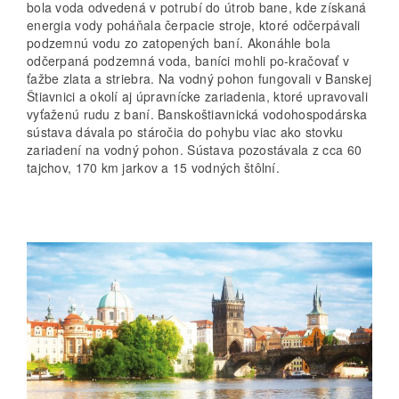
bola voda odvedená v potrubí do útrob bane, kde získaná
energia vody poháňala čerpacie stroje, ktoré odčerpávali
podzemnú vodu zo zatopených baní. Akonáhle bola
odčerpaná podzemná voda, baníci mohli po-kračovať v
ťažbe zlata a striebra. Na vodný pohon fungovali v Banskej
Štiavnici a okolí aj úpravnícke zariadenia, ktoré upravovali
vyťaženú rudu z baní. Banskoštiavnická vodohospodárska
sústava dávala po stáročia do pohybu viac ako stovku
zariadení na vodný pohon. Sústava pozostávala z cca 60
tajchov, 170 km jarkov a 15 vodných štôlní.