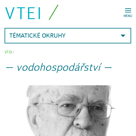
VTEI
MENU
TÉMATICKÉ OKRUHY
VTEI
/
vodohospodářství