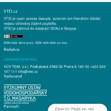
VTEI.cz
VTEI je open access časopis, autorům ani čtenářům článků
nejsou účtovány žádné poplatky.
VTEI je zahrnut do databází
DOAJ
a
Scopus
.
ISSN 0322–8916 (print), ISSN 1805-6555 (on-line)
Redakce
KONTAKTUJTE NÁS
VÚV TGM, v.v.i. Podbabská 2582/30 Praha 6 160 00 +420 220
197 111
info@vtei.cz
Vydavatel
Partneři
Zdravím! Ptejte se, rád