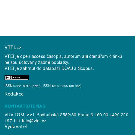
VTEI.cz
VTEI je open access časopis, autorům ani čtenářům článků
nejsou účtovány žádné poplatky.
VTEI je zahrnut do databází
DOAJ
a
Scopus
.
ISSN 0322–8916 (print), ISSN 1805-6555 (on-line)
Redakce
KONTAKTUJTE NÁS
VÚV TGM, v.v.i. Podbabská 2582/30 Praha 6 160 00 +420 220
197 111
info@vtei.cz
Vydavatel