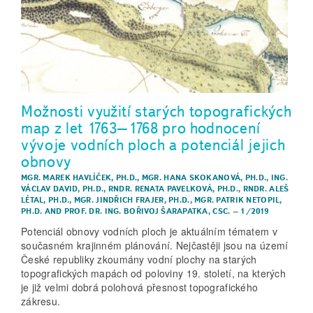
Možnosti využití starých topografických
map z let 1763–1768 pro hodnocení
vývoje vodních ploch a potenciál jejich
obnovy
MGR. MAREK HAVLÍČEK, PH.D.
,
MGR. HANA SKOKANOVÁ, PH.D.
,
ING.
VÁCLAV DAVID, PH.D.
,
RNDR. RENATA PAVELKOVÁ, PH.D.
,
RNDR. ALEŠ
LÉTAL, PH.D.
,
MGR. JINDŘICH FRAJER, PH.D.
,
MGR. PATRIK NETOPIL,
PH.D.
AND
PROF. DR. ING. BOŘIVOJ ŠARAPATKA, CSC.
–
1/2019
Potenciál obnovy vodních ploch je aktuálním tématem v
současném krajinném plánování. Nejčastěji jsou na území
České republiky zkoumány vodní plochy na starých
topografických mapách od poloviny 19. století, na kterých
je již velmi dobrá polohová přesnost topografického
zákresu.