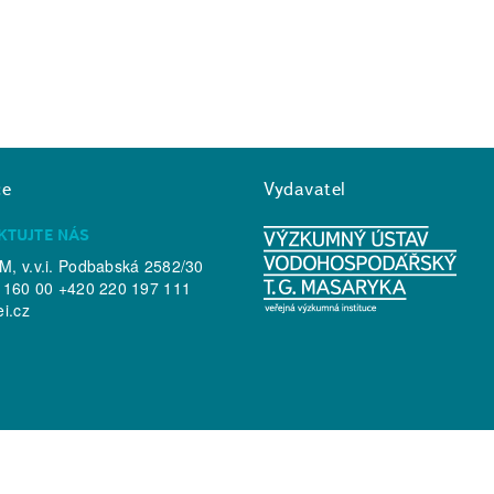
ce
Vydavatel
KTUJTE NÁS
, v.v.i. Podbabská 2582/30
 160 00 +420 220 197 111
ei.cz