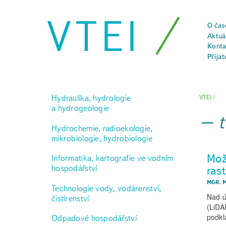
VTEI
O čas
Aktuál
Konta
Přijat
Hydraulika, hydrologie
VTEI
/
a hydrogeologie
Hydrochemie, radioekologie,
mikrobiologie, hydrobiologie
Mož
Informatika, kartografie ve vodním
hospodářství
ras
MGR. 
Technologie vody, vodárenství,
Nad ú
čistírenství
(LiDA
podkl
Odpadové hospodářství