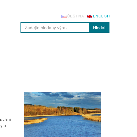
ČEŠTINA
ENGLISH
Hledat
kování
Tyto