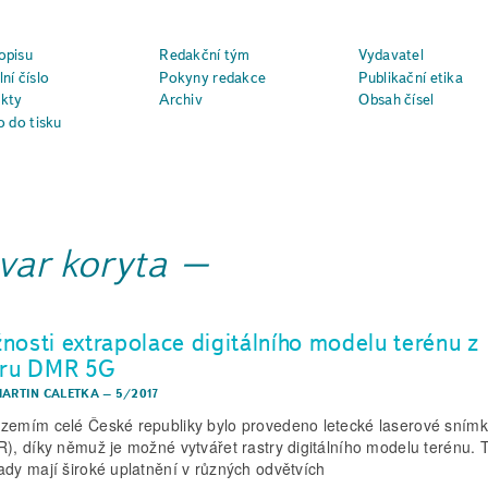
opisu
Redakční tým
Vydavatel
ní číslo
Pokyny redakce
Publikační etika
kty
Archiv
Obsah čísel
o do tisku
tvar koryta
nosti extrapolace digitálního modelu terénu z
tru DMR 5G
MARTIN CALETKA
–
5/2017
zemím celé České republiky bylo provedeno letecké laserové sním
R), díky němuž je možné vytvářet rastry digitálního modelu terénu. 
ady mají široké uplatnění v různých odvětvích