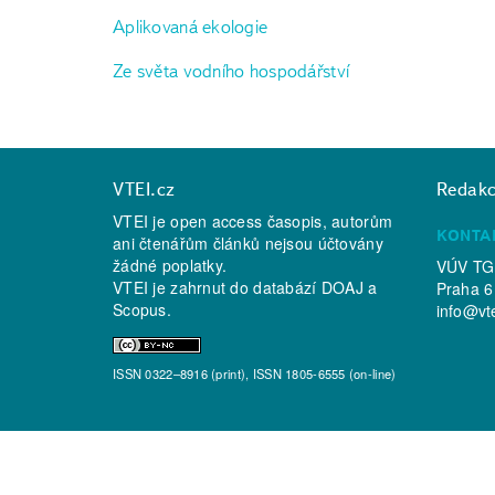
Aplikovaná ekologie
Ze světa vodního hospodářství
VTEI.cz
Redak
VTEI je open access časopis, autorům
KONTA
ani čtenářům článků nejsou účtovány
žádné poplatky.
VÚV TGM
VTEI je zahrnut do databází
DOAJ
a
Praha 6
Scopus
.
info@vt
ISSN 0322–8916 (print), ISSN 1805-6555 (on-line)