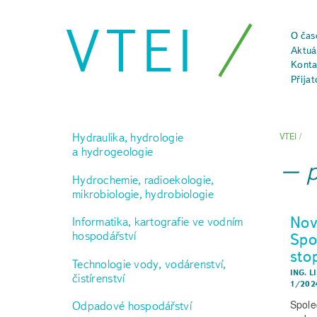
VTEI
O čas
Aktuál
Konta
Přijat
Hydraulika, hydrologie
VTEI
/
a hydrogeologie
Hydrochemie, radioekologie,
mikrobiologie, hydrobiologie
Nov
Informatika, kartografie ve vodním
hospodářství
Spo
sto
Technologie vody, vodárenství,
ING. L
čistírenství
1/202
Spole
Odpadové hospodářství