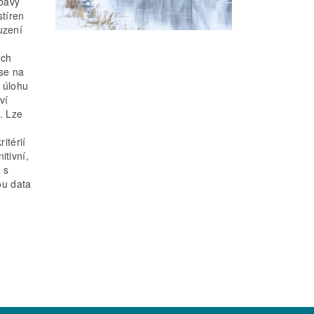
obavy
tíren
uzení
ých
 se na
o úlohu
ví
. Lze
itérií
itivní,
 s
ou data