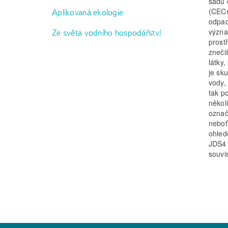
sadu 
(CECs
Aplikovaná ekologie
odpad
význa
Ze světa vodního hospodářství
prost
zneči
látky
je sk
vody,
tak p
několi
označ
neboť 
ohled
JDS4 
souvi