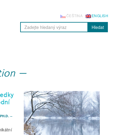
ČEŠTINA
ENGLISH
Hledat
tion
ledky
odní
PH.D.
–
ikátní