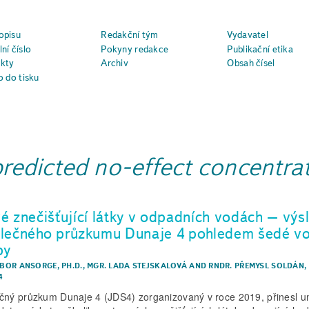
opisu
Redakční tým
Vydavatel
ní číslo
Pokyny redakce
Publikační etika
kty
Archiv
Obsah čísel
o do tisku
predicted no-effect concentra
é znečišťující látky v odpadních vodách – výs
lečného průzkumu Dunaje 4 pohledem šedé v
py
IBOR ANSORGE, PH.D.
,
MGR. LADA STEJSKALOVÁ
AND
RNDR. PŘEMYSL SOLDÁN, 
4
čný průzkum Dunaje 4 (JDS4) zorganizovaný v roce 2019, přinesl un