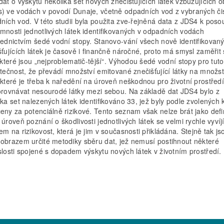
dat o výskytu několika set nových znečišťujících látek vzbuzujících 
) ve vodách v povodí Dunaje, včetně odpadních vod z vybraných čis
ních vod. V této studii byla použita zve-řejněná data z JDS4 k poso
mnosti jednotlivých látek identifikovaných v odpadních vodách
řednictvím šedé vodní stopy. Stanovo-vání všech nově identifikovan
šťujících látek je časově i finančně náročné, proto má smysl zaměřit
, které jsou „nejproblematič-tější“. Výhodou šedé vodní stopy pro tut
utečnost, že převádí množství emitované znečišťující látky na množst
 které je třeba k naředění na úroveň neškodnou pro životní prostředí
orovnávat nesourodé látky mezi sebou. Na základě dat JDS4 bylo z
ka set nalezených látek identifikováno 33, jež byly podle zvolených kr
eny za potenciálně rizikové. Tento seznam však nelze brát jako defin
úroveň poznání o škodlivosti jednotlivých látek se velmi rychle vyvíjí
em na rizikovost, která je jim v současnosti přikládána. Stejně tak js
obrazem určité metodiky sběru dat, jež nemusí postihnout některé
slosti spojené s dopadem výskytu nových látek v životním prostředí.