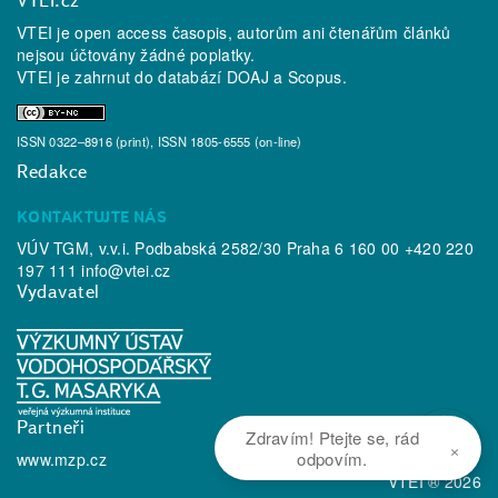
VTEI.cz
VTEI je open access časopis, autorům ani čtenářům článků
nejsou účtovány žádné poplatky.
VTEI je zahrnut do databází
DOAJ
a
Scopus
.
ISSN 0322–8916 (print), ISSN 1805-6555 (on-line)
Redakce
KONTAKTUJTE NÁS
VÚV TGM, v.v.i. Podbabská 2582/30 Praha 6 160 00 +420 220
197 111
info@vtei.cz
Vydavatel
Partneři
Zdravím! Ptejte se, rád
×
odpovím.
www.mzp.cz
VTEI ® 2026